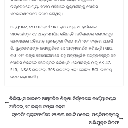
ଉଲ୍ଲେଖଯୋଗ୍ୟ, ୨୦୨୦ ମସିହାରେ ରୁକ୍ମଣୀଙ୍କୁ ପୋଲିସ
ଏନକାଉଣ୍ଟରରେ ନିପାତ କରିଥିଲା।
ଅନ୍ୟପଟେ, ଟପ ମାଓବାଦୀ ପାପା ରାଓ ମଧ୍ୟ ୧୮ ହାର୍ଡକୋର
ମାଓବାଦୀଙ୍କ ସହ ଆତ୍ମସମର୍ପଣ କରିଛନ୍ତି। ଛତିଶଗଡ଼ର ଜଗଦଲପୁର
ଲାଲବାଗରେ ଛତିଶଗଡ଼ ଗୃହମନ୍ତ୍ରୀ ବିଜୟ ଶର୍ମା ଏବଂ ବସ୍ତର ଆଇଜି
ପି. ସୁନ୍ଦରରାଜଙ୍କ ଉପସ୍ଥିତିରେ ସେ ଆତ୍ମସମର୍ପଣ କରିଛନ୍ତି। ପାପା
ରାଓ ଏବଂ ତାଙ୍କ ସହଯୋଗୀମାନେ ବହୁ ଅତ୍ୟାଧୁନିକ ଅସ୍ତ୍ରଶସ୍ତ୍ର ସହ
ପୋଲିସ ନିକଟରେ ସରେଣ୍ଡର କରିଛନ୍ତି। ସେମାନଙ୍କ ଠାରୁ AK-47,
SLR, INSAS ରାଇଫଲ୍, 303 ରାଇଫଲ୍ ଏବଂ ଗୋଟିଏ BGL ଲଞ୍ଚର୍
ଜବତ କରାଯାଇଛି।
ଭିଜିଲାନ୍ସ ଜାଲରେ ଆଞ୍ଚଳିକ ଶିକ୍ଷା ନିର୍ଦ୍ଦେଶକ କାର୍ଯ୍ୟାଳୟର
ଅଡିଟର, ୨୮ ଲକ୍ଷ ଟଙ୍କା ଜବତ
ଟ୍ରେଡିଂ ପ୍ଲାଟଫର୍ମରେ ୧୨.୩୩ କୋଟି ଠକେଇ, ପଶ୍ଚିମବଙ୍ଗରୁ
ଅଭିଯୁକ୍ତ ଗିରଫ