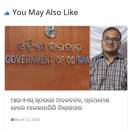
You May Also Like
ଆଇଏଏସ୍ ସ୍ତରରେ ଅଦଳବଦଳ, ପ୍ରଥମେଶ
ହେଲେ ମାଲକାନଗିରି ଜିଲ୍ଲାପାଳ
March 12, 2026