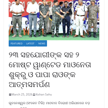
FEATURED
LATEST
NEWS
୨୩ ସହଯୋଗୀଙ୍କ ସହ ୨
ମୋଷ୍ଟ ୱାଣ୍ଟେଡ ମାଓନେତା
ଶୁକ୍ରୁ ଓ ପାପା ରାଓଙ୍କ
ଆତ୍ମସମର୍ପଣ
March 25, 2026
Kishan Sahu
ଭୁବନେଶ୍ୱର (ସଂକେତ ଟିଭି): ମାଓବାଦ ବିରୋଧୀ ଅଭିଯାନରେ ବଡ଼