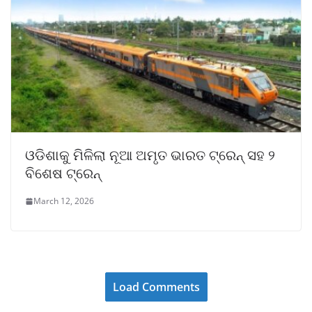
ଓଡିଶାକୁ ମିଳିଲା ନୂଆ ଅମୃତ ଭାରତ ଟ୍ରେନ୍ ସହ ୨
ବିଶେଷ ଟ୍ରେନ୍
March 12, 2026
Load Comments