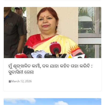
ମୁଁ ଶୃଙ୍ଖଳିତ କର୍ମୀ, ଦଳ ଯାହା କହିବ ତାହା କରିବି :
ସୁବାସିନୀ ଜେନା
March 12, 2026