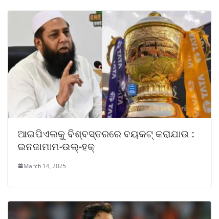
ଆଇପିଏଲକୁ ବିଶ୍ବସ୍ତରରେ ବୟକଟ୍ କରାଯାଉ :
ଇନଜାମାମ-ଉଲ୍-ହକ୍
March 14, 2025