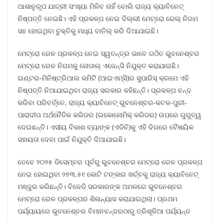
ଆଶାନୁରୂପ ଯାତ୍ରୀ ସଂଖ୍ୟା ମିଳିବ ନାହିଁ ବୋଲି ରାଜ୍ୟ କ୍ୟାବିନେଟ୍
ନିଷ୍ପତ୍ତି ନେଇଛି। ଏହି ପ୍ରକଳ୍ପ ନେଇ ଦିଲ୍ଲୀ ମେଟ୍ରୋ ରେଲ୍ ନିଗମ
ସହ ହୋଇଥିବା ଚୁକ୍ତିକୁ ମଧ୍ୟ ବାତିଲ୍ କରି ଦିଆଯାଇଛି।
ମେଟ୍ରୋ ରେଳ ପ୍ରକଳ୍ପ ନେଇ ସ୍ୱତନ୍ତ୍ର ଭାବେ ଗଠିତ ଭୁବନେଶ୍ବର
ମେଟ୍ରୋ ରେଳ ନିଗମକୁ ନୋଡାଲ୍ ଏଜେନ୍ସି ନିଯୁକ୍ତ କରାଯାଇଛି।
ଇଣ୍ଟର-ମିନିଷ୍ଟ୍ରିଆଲ କମିଟି (ଆଇଏମ୍ସି)ର ସୁପାରିସ୍ କ୍ରମେ ଏହି
ନିଷ୍ପତ୍ତି ନିଆଯାଇଥିବା ରାଜ୍ୟ ସରକାର କହିଛନ୍ତି। ପ୍ରକଳ୍ପ ବନ୍ଦ
କରିବା ପରିବର୍ତ୍ତେ, ରାଜ୍ୟ କ୍ୟାବିନେଟ୍ ଭୁବନେଶ୍ବର-କଟକ-ପୁରୀ-
ପାରାଦୀପ ଅର୍ଥନୈତିକ କରିଡର (ଇକୋନୋମିକ୍ କରିଡର) ଉପରେ ଗୁରୁତ୍ୱ
ଦେଇଛନ୍ତି। ଏସୀୟ ବିକାଶ ବ୍ୟାଙ୍କ (ଏଡିବି)କୁ ଏହି ଦିଗରେ ବୈଷୟିକ
ସହାୟତା ଦେବା ପାଇଁ ନିଯୁକ୍ତି ଦିଆଯାଇଛି।
ତେବେ ୨୦୨୫ ଡିସେମ୍ବର ପୂର୍ବରୁ ଭୁବନେଶ୍ବର ମେଟ୍ରୋ ରେଳ ପ୍ରକଳ୍ପ
ନେଇ ହୋଇଥିବା ୨୭୩.୫୧ କୋଟି ଟଙ୍କାର ଖର୍ଚ୍ଚକୁ ରାଜ୍ୟ କ୍ୟାବିନେଟ୍
ମଞ୍ଜୁର କରିଛନ୍ତି। ବିଜେଡି ସରକାରଙ୍କ ଅମଳରେ ଭୁବନେଶ୍ବର
ମେଟ୍ରୋ ରେଳ ପ୍ରକଳ୍ପର ଶିଳାନ୍ୟାସ କରାଯାଇଥିଲା। ପ୍ରଥମ
ପର୍ଯ୍ୟାୟରେ ଭୁବନେଶ୍ବର ବିମାନବନ୍ଦରଠାରୁ ତ୍ରିଶୂଳିଆ ପର୍ଯ୍ୟନ୍ତ