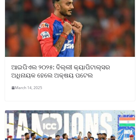
ଆଇପିଏଲ ୨୦୨୫: ଦିଲ୍ଲୀ କ୍ୟାପିଟାଲ୍ସର
ଅଧିନାୟକ ହେଲେ ଅକ୍ଷୟ ପଟେଲ
March 14, 2025