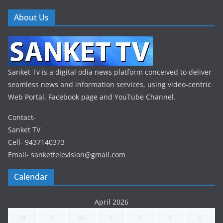
About Us
Sanket Tv is a digital odia news platform conceived to deliver
seamless news and information services, using video-centric
Web Portal, Facebook page and YouTube Channel.
Contact-
Sanket TV
Cell- 9437140373
Email- sankettelevision@gmail.com
Calendar
April 2026
M
T
W
T
F
S
S