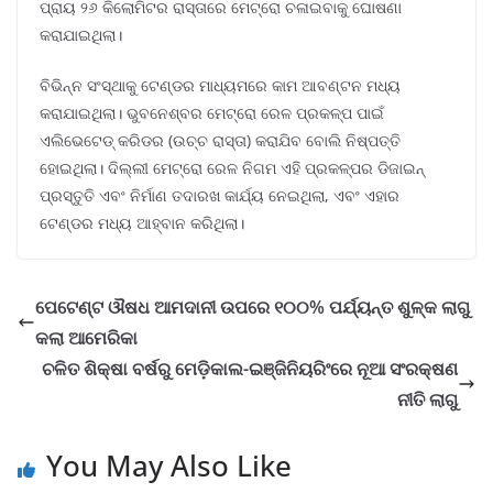
ପ୍ରାୟ ୨୬ କିଲୋମିଟର ରାସ୍ତାରେ ମେଟ୍ରୋ ଚଳାଇବାକୁ ଘୋଷଣା
କରାଯାଇଥିଲା।
ବିଭିନ୍ନ ସଂସ୍ଥାକୁ ଟେଣ୍ଡର ମାଧ୍ୟମରେ କାମ ଆବଣ୍ଟନ ମଧ୍ୟ
କରାଯାଇଥିଲା। ଭୁବନେଶ୍ବର ମେଟ୍ରୋ ରେଳ ପ୍ରକଳ୍ପ ପାଇଁ
ଏଲିଭେଟେଡ୍ କରିଡର (ଉଚ୍ଚ ରାସ୍ତା) କରାଯିବ ବୋଲି ନିଷ୍ପତ୍ତି
ହୋଇଥିଲା। ଦିଲ୍ଲୀ ମେଟ୍ରୋ ରେଳ ନିଗମ ଏହି ପ୍ରକଳ୍ପର ଡିଜାଇନ୍
ପ୍ରସ୍ତୁତି ଏବଂ ନିର୍ମାଣ ତଦାରଖ କାର୍ଯ୍ୟ ନେଇଥିଲା, ଏବଂ ଏହାର
ଟେଣ୍ଡର ମଧ୍ୟ ଆହ୍ବାନ କରିଥିଲା।
ପେଟେଣ୍ଟ ଔଷଧ ଆମଦାନୀ ଉପରେ ୧୦୦% ପର୍ଯ୍ୟନ୍ତ ଶୁଳ୍କ ଲାଗୁ
କଲା ଆମେରିକା
ଚଳିତ ଶିକ୍ଷା ବର୍ଷରୁ ମେଡ଼ିକାଲ-ଇଞ୍ଜିନିୟରିଂରେ ନୂଆ ସଂରକ୍ଷଣ
ନୀତି ଲାଗୁ
You May Also Like