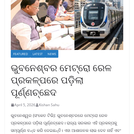
FEATURED
LATEST
NEWS
ଭୁବନେଶ୍ବର ମେଟ୍ରୋ ରେଳ
ପ୍ରକଳ୍ପରେ ପଡ଼ିଲା
ପୂର୍ଣ୍ଣଚ୍ଛେଦ
April 5, 2026
Kishan Sahu
ଭୁବନେଶ୍ୱର (ସଂକେତ ଟିଭି): ଭୁବନେଶ୍ବରରେ ମେଟ୍ରୋ ରେଳ
ପ୍ରକଳ୍ପରେ ପଡ଼ିଲା ପୂର୍ଣ୍ଣଚ୍ଛେଦ। ରାଜ୍ୟ ସରକାର ଏହି ପ୍ରକଳ୍ପକୁ
ସମ୍ପୂର୍ଣ୍ଣ ବନ୍ଦ କରି ଦେଇଛନ୍ତି। ଏହା ଆଶାଜନକ ଲାଭ ଦେବ ନାହିଁ ଏବଂ