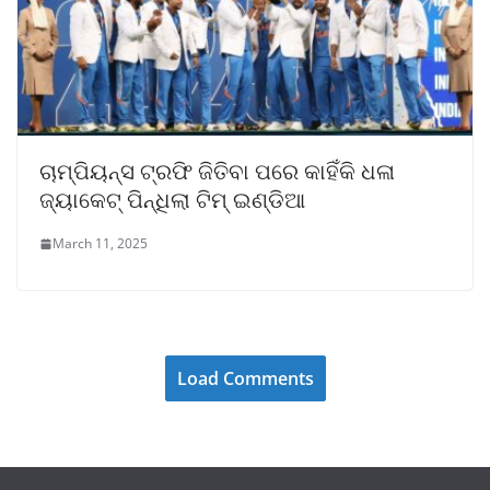
ଚାମ୍ପିୟନ୍ସ ଟ୍ରଫି ଜିତିବା ପରେ କାହିଁକି ଧଳା
ଜ୍ୟାକେଟ୍ ପିନ୍ଧିଲା ଟିମ୍ ଇଣ୍ଡିଆ
March 11, 2025
Load Comments