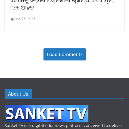
୯୭୧ ଆହତ
June 25, 2026
Load Comments
About Us
Sanket Tv is a digital odia news platform conceived to deliver