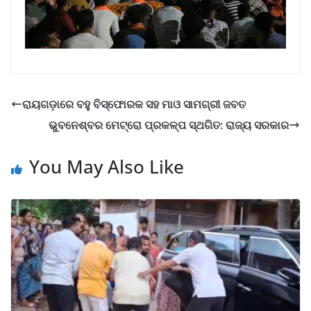
ରାୟଗଡ଼ାରେ ବହୁ ବିସ୍ଫୋରକ ସହ ମାଓ ସାମଗ୍ରୀ ଜବତ
ଭୁବନେଶ୍ବର ମେଟ୍ରୋ ପ୍ରକଳ୍ପ ସ୍ଥଗିତ: ରାଜ୍ୟ ସରକାର
You May Also Like