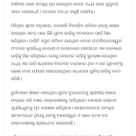
ବାହିନୀର ଜଣେ ସଦସ୍ୟ ମୃତ ହୋଇଥିବା ବେଳେ ଅନ୍ୟ ଜଣେ ଗୁରୁତର
ଆହତ ହୋଇଛନ୍ତି। ଘଟଣାର ତଦନ୍ତ କରୁଛି ପୋଲିସ୍।
ମିଳିଥିବା ସୂଚନା ଅନୁସାରେ, ଗତକାଲି ବିଳମ୍ବିତ ରାତିରେ ଗୋରୁ ଚାଲାଣ
ହେଉଥିବା ଖବର ପାଇ କିଛି ଯୁବକ ଗାଡ଼ିକୁ ଅଟକାଇବା ପାଇଁ ପିଛା
କରିଥିଲେ। ଗାଡ଼ିଟି ଦ୍ରୁତ ଗତିରେ ଯାଉଥିବା ବେଳେ ପଂଚଲିଙ୍ଗେଶ୍ୱର
ଅଂଚଳର କୃପାସିନ୍ଧୁ ବେହେରା ଓ ଲମ୍ବୋଧର ମହାପାତ୍ର ଏକ ବାଇକରେ
ଗାଡ଼ିକୁ ପିଛା କରିଥିଲେ। ଗୋରୁ ବୋଝେଇ ଗାଡ଼ିକୁ ସୁରକ୍ଷା ଦେଉଥିବା
ଅନ୍ୟ ଏକ ଗାଡ଼ି ଖନ୍ତାପଡା ନିକଟରେ ବାଇକରେ ଥିବା ୨ ଜଣ ଯୁବକଙ୍କୁ
ଧକ୍କା ଦେଇ ଫେରାର ହୋଇଯାଇଥିଲା। ଖନ୍ତାପଡା ପୁଲିସ୍ ଗାଡ଼ିକୁ ଜବତ
କରିଛି।
ଦୁର୍ଘଟଣାର ଶିକାର ହୋଇଥିବା ଯୁବକ ଦୁଇଜଣଙ୍କୁ ସ୍ଥାନୀୟ ଲୋକେ
ଉଦ୍ଧାର କରି ସୋର ଡାକ୍ତରଖାନାକୁ ଆଣିଥିଲେ। ସେଠାରେ ଡାକ୍ତର
କୃପାସିନ୍ଧୁଙ୍କୁ ମୃତ ଘୋଷଣା କରିଥିଲେ। ଲମ୍ବୋଦରଙ୍କ ଅବସ୍ଥା
ସଙ୍କଟାପନ୍ନ ଥିବାରୁ ତାଙ୍କୁ ବାଲେଶ୍ୱର ଓ ପରେ କଟକ ବଡ
ଡାକ୍ତରଖାନାକୁ ସ୍ଥାନାନ୍ତର କରାଯାଇଛି।