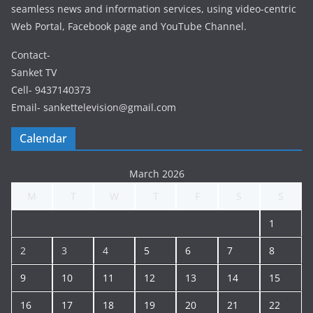
seamless news and information services, using video-centric
Web Portal, Facebook page and YouTube Channel.
Contact-
Sanket TV
Cell- 9437140373
Email- sankettelevision@gmail.com
Calendar
March 2026
M
T
W
T
F
S
S
1
2
3
4
5
6
7
8
9
10
11
12
13
14
15
16
17
18
19
20
21
22