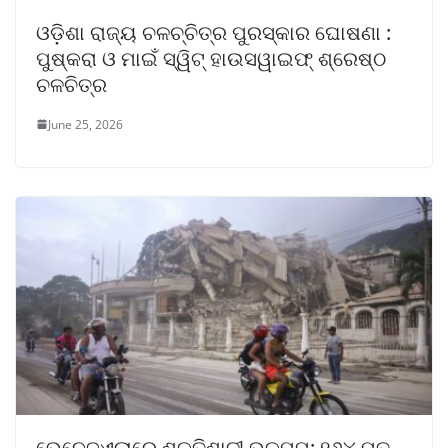
ଓଡ଼ିଶା ରାଜ୍ୟ ଚଳଚ୍ଚିତ୍ର ପୁରସ୍କାର ଘୋଷଣା :
ପୁଷ୍କରା ଓ ମାଇଁ ସ୍ୱିଟ୍ ହାଉସୱାଇଫ୍ ଶ୍ରେଷ୍ଠ
ଚଳଚିତ୍ର
June 25, 2026
ଭେନେଜୁଏଲାରେ ଶକ୍ତିଶାଳୀ ଭୂକମ୍ପ: ୧୬୪ ମୃତ,