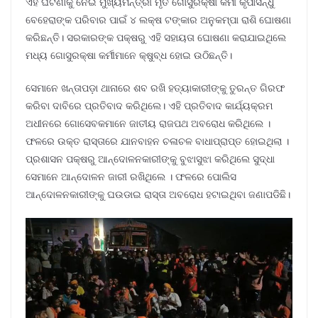
ଏହି ଘଟଣାକୁ ନେଇ ମୁଖ୍ୟମନ୍ତ୍ରୀ ମୃତ ଗୋସୁରକ୍ଷା କର୍ମୀ କୃପାସିନ୍ଧୁ
ବେହେରାଙ୍କ ପରିବାର ପାଇଁ ୪ ଲକ୍ଷ ଟଙ୍କାର ଅନୁକମ୍ପା ରାଶି ଘୋଷଣା
କରିଛନ୍ତି। ସରକାରଙ୍କ ପକ୍ଷରୁ ଏହି ସହାୟତା ଘୋଷଣା କରାଯାଇଥିଲେ
ମଧ୍ୟ ଗୋସୁରକ୍ଷା କର୍ମୀମାନେ କ୍ଷୁବ୍ଧ ହୋଇ ଉଠିଛନ୍ତି।
ସେମାନେ ଖନ୍ତାପଡ଼ା ଥାନାରେ ଶବ ରଖି ହତ୍ୟାକାରୀଙ୍କୁ ତୁରନ୍ତ ଗିରଫ
କରିବା ଦାବିରେ ପ୍ରତିବାଦ କରିଥିଲେ। ଏହି ପ୍ରତିବାଦ କାର୍ଯ୍ୟକ୍ରମ
ଅଧୀନରେ ଗୋସେବକମାନେ ଜାତୀୟ ରାଜପଥ ଅବରୋଧ କରିଥିଲେ ।
ଫଳରେ ଉକ୍ତ ରାସ୍ତାରେ ଯାନବାହନ ଚଳାଚଳ ବାଧାପ୍ରାପ୍ତ ହୋଇଥିଲା ।
ପ୍ରଶାସନ ପକ୍ଷରୁ ଆନ୍ଦୋଳନକାରୀଙ୍କୁ ବୁଝାସୁଝା କରିଥିଲେ ସୁଦ୍ଧା
ସେମାନେ ଆନ୍ଦୋଳନ ଜାରୀ ରଖିଥିଲେ । ଫଳରେ ପୋଲିସ
ଆନ୍ଦୋଳନକାରୀଙ୍କୁ ଘଉଡାଇ ରାସ୍ତା ଅବରୋଧ ହଟାଇଥିବା ଜଣାପଡିଛି।