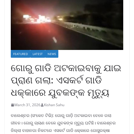
FEATURED
LATEST
NEWS
ଗୋରୁ ଗାଡି ଅଟକାଇବାକୁ ଯାଇ
ପ୍ରାଣ ଗଲା: ଏସକର୍ଟ ଗାଡି
ଧକ୍କାରେ ଯୁବକଙ୍କ ମୃତ୍ୟୁ
March 31, 2026
Kishan Sahu
ବାଲେଶ୍ବର (ସଂକେତ ଟିଭି): ଗୋରୁ ଗାଡ଼ି ଅଟକାଇବା ବେଳେ ଗଲା
ଜୀବନ। ଗୋରୁ ଚାଲାଣ ବେଳେ ଯୁବକଙ୍କ ମୃତ୍ୟୁ ଘଟିଛି। ବାଲେଶ୍ବର
ଜିଲ୍ଲା ବାହାନଗା ନିକଟରେ ଏସକର୍ଟ ଗାଡି ଧକ୍କାରେ ଗୋସୁରକ୍ଷା