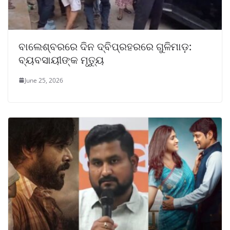
ବାଲେଶ୍ବରରେ ଦିନ ଦ୍ବିପ୍ରହରରେ ଗୁଳିମାଡ଼:
ବ୍ୟବସାୟୀଙ୍କ ମୃତ୍ୟୁ
June 25, 2026