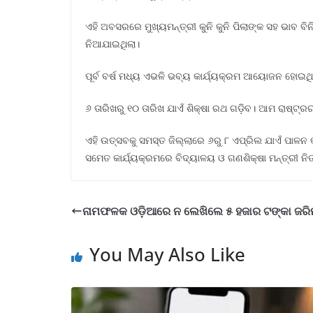
ଏହି ଅବସରରେ ମୁଖ୍ୟମନ୍ତ୍ରୀ କୁନି କୁନି ପିଲାଙ୍କ ସହ ଭାବ ବ
ନିଆଯାଇଥିଲା।
ପୂର୍ବ ବର୍ଷ ମଧ୍ୟ ଏଭଳି ଭବ୍ୟ କାର୍ଯ୍ୟକ୍ରମ ଆୟୋଜନ ହୋଇଥିଲ
୬ ତାରିଖରୁ ୧୦ ତାରିଖ ଯାଏଁ ଶିକ୍ଷା ରଥ ଗଡ଼ିବ। ଆମ ରାଷ୍ଟ୍ର
ଏହି ଉତ୍ସବକୁ ସମସ୍ତ ଜିଲ୍ଲାରେ ୬ରୁ ୮ ଏପ୍ରିଲ ଯାଏଁ ପାଳନ କ
ସମେତ କାର୍ଯ୍ୟକ୍ରମରେ ବିଦ୍ୟାଳୟ ଓ ଗଣଶିକ୍ଷା ମନ୍ତ୍ରୀ 
ନାମଫଳକ ଓଡ଼ିଆରେ ନ ଲେଖିଲେ ୫ ହଜାର ଟଙ୍କା ଜରି
You May Also Like