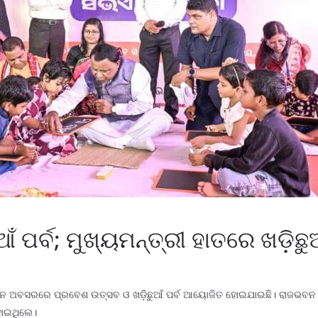
 ପର୍ବ; ମୁଖ୍ୟମନ୍ତ୍ରୀ ହାତରେ ଖଡ଼ିଛୁ
ପାଳନ ଅବସରରେ ପ୍ରବେଶ ଉତ୍ସବ ଓ ଖଡ଼ିଛୁଆଁ ପର୍ବ ଆୟୋଜିତ ହୋଇଯାଇଛି। ରାଜଭବନ 
ହୋଇଥିଲେ।