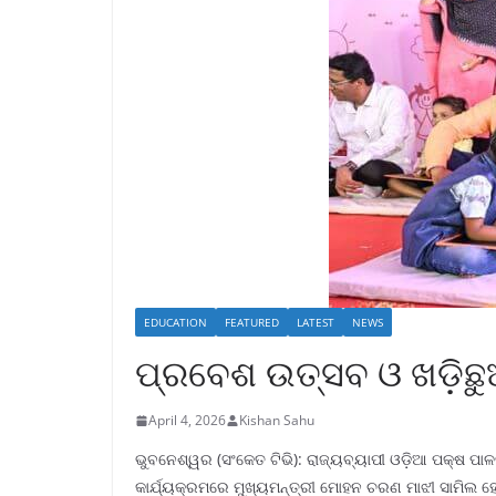
EDUCATION
FEATURED
LATEST
NEWS
ପ୍ରବେଶ ଉତ୍ସବ ଓ ଖଡ଼ିଛୁଆଁ
April 4, 2026
Kishan Sahu
ଭୁବନେଶ୍ୱର (ସଂକେତ ଟିଭି): ରାଜ୍ୟବ୍ୟାପୀ ଓଡ଼ିଆ ପକ୍ଷ 
କାର୍ଯ୍ୟକ୍ରମରେ ମୁଖ୍ୟମନ୍ତ୍ରୀ ମୋହନ ଚରଣ ମାଝୀ ସାମିଲ 