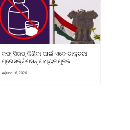
କଫ୍ ସିରପ୍ କିଣିବା ପାଇଁ ଏବେ ଡାକ୍ତରୀ
ପ୍ରେସକ୍ରିପସନ୍ ବାଧ୍ୟତାମୂଳକ
June 16, 2026