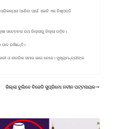
 ପରିକଳ୍ପନା ଆଣିବା ପାଇଁ ଏଭଳି ଏକ ନିଷ୍ପତ୍ତି
ଷା ସଚେତନତା ରଥ ଜିଲ୍ଲାରୁ ଜିଲ୍ଲା ଗଡ଼ିବ।
 ପାଦ ରଖିଛନ୍ତି।
ଧିକାରୀ ଓ ନାଗରିକ ସମାଜ ଭାଗ ନେବେ। ମୁଖ୍ୟମନ୍ତ୍ରୀଙ୍କ
ଜିଲ୍ଲା ବୁଲିବେ ବିଜେଡି ସୁପ୍ରିମୋ ନବୀନ ପଟ୍ଟନାୟକ