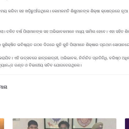
ିନିମୟ କରିବା ସହ ଖଡ଼ିଛୁଆଁଇଥିଲେ। କୋମଳମତି ଶିଶୁମାନଙ୍କ ଶିକ୍ଷା କ୍ଷେତ୍ରରେ ନୂଆ
ା। ଚଳିତ ବର୍ଷ ପିଲାମାନଙ୍କ ସହ ଅଭିଭାବକମାନେ ମଧ୍ୟ ସାମିଲ ହେବେ। ଏହା ସହିତ ଶିକ୍
ର ସୁଶିକ୍ଷିତ ଭବିଷ୍ୟତ ଗଠନ ଦିଗରେ କୁନି କୁନି ପିଲାମାନେ ଶିକ୍ଷାର ପ୍ରଥମ ସୋପାନରେ
ରାଯିବ। ଏହି ଉତ୍ସବରେ ଛାତ୍ରଛାତ୍ରୀ, ଅଭିଭାବକ, ନିର୍ବାଚିତ ପ୍ରତିନିଧି, ବରିଷ୍ଠ ଅ
ନିତ୍ୟାନନ୍ଦ ଗଣ୍ଡ ଓ ବିଭାଗୀୟ ସଚିବ ଯୋଗଦେଇଥିଲେ।
ମାନା