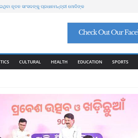
 ୩୧ ହଜାର ୬୪୮ କୋଟି ନିବେଶ ପ୍ରସ୍ତାବ, ସୃଷ୍ଟି ହେବ
ଥିବା ନୂତନ ସାଂସଦଙ୍କୁ ପ୍ରଧାନମନ୍ତ୍ରୀ ମୋଦିଙ୍କ
ର୍ସ ଲାଞ୍ଚ ମାମଲା ଶେଷ: ସୁପ୍ରିମକୋର୍ଟଙ୍କ ଦ୍ୱାରା
କ୍ ମାମଲା: ୩ ବିଶେଷଜ୍ଞଙ୍କ ବିରୋଧରେ ଗୁରୁତର
 ବଙ୍ଗୋପସାଗରରେ ଘୂର୍ଣ୍ଣିବଳୟ, ଉପକୂଳ ଓଡ଼ିଶାକୁ
TICS
CULTURAL
HEALTH
EDUCATION
SPORTS