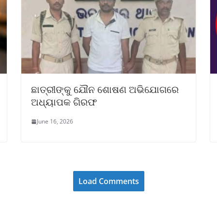
ଛାତ୍ରୀଙ୍କୁ ଯୌନ ଶୋଷଣ ଅଭିଯୋଗରେ
ଅଧ୍ୟାପକ ଗିରଫ
June 16, 2026
Load Comments