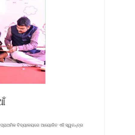
ଆଁ
ପ୍ରାଥମିକ ବିଦ୍ୟାଳୟରେ ଆୟୋଜିତ ଏହି ସ୍ୱତନ୍ତ୍ର