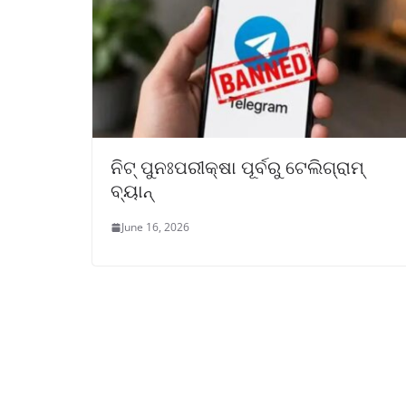
ନିଟ୍ ପୁନଃପରୀକ୍ଷା ପୂର୍ବରୁ ଟେଲିଗ୍ରାମ୍
ବ୍ୟାନ୍
June 16, 2026