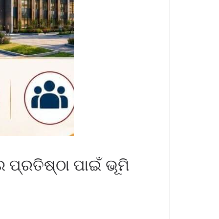
ପ୍ରତିଷ୍ଠା ପାଇଁ ଭୂମି