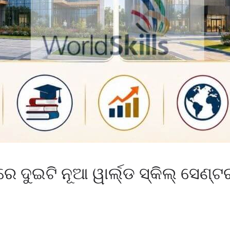
ଦୁଇଟି ନୂଆ ୱାର୍ଲ୍ଡ ସ୍କିଲ୍ ସେଣ୍ଟର 