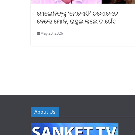
ମେଲୋନିଙ୍କୁ ‘ମେଲୋଡି’ ଚକୋଲେଟ
ଦେଲେ ମୋଦି, ରାହୁଲ କଲେ ଟାର୍ଗେଟ
May 20, 2026
About Us