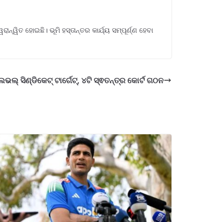
ୱିତ ହୋଇଛି। ଭୂମି ହସ୍ତାନ୍ତର କାର୍ଯ୍ୟ ସମ୍ପୂର୍ଣ୍ଣ ହେବା
େଭଲ୍ ସିଣ୍ଡିକେଟ୍ ଟାର୍ଗେଟ୍, ୪ଟି ସ୍ଵତନ୍ତ୍ର କୋର୍ଟ ଗଠନ