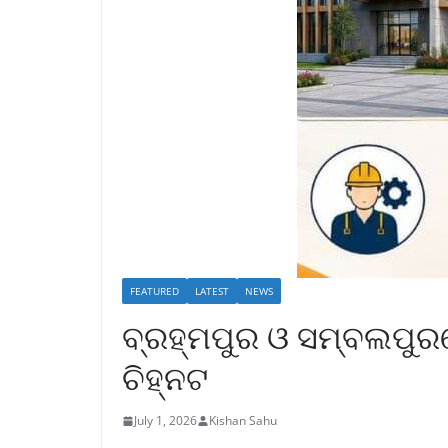
FEATURED
LATEST
NEWS
ବ୍ରହ୍ମପୁର ଓ ସମ୍ବଲପୁରରେ 
ଚିହ୍ନଟ
July 1, 2026
Kishan Sahu