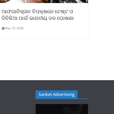
ଆଫଗାନିସ୍ତାନ ବିପକ୍ଷରେ ଟେଷ୍ଟ ଓ
ଦିନିକିଆ ପାଇଁ ଭାରତୀୟ ଦଳ ଘୋଷଣା
May 19, 2026
Sanket Advertising