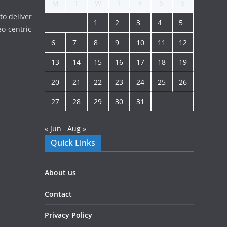
M
T
W
T
F
S
S
to deliver
1
2
3
4
5
o-centric
6
7
8
9
10
11
12
13
14
15
16
17
18
19
20
21
22
23
24
25
26
27
28
29
30
31
« Jun
Aug »
Quick Links
About us
Contact
Privacy Policy