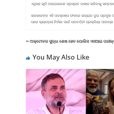
ଏଥିସହ ଭୂମି ଅଲଗାକରଣ ପ୍ରସ୍ତାବ ଦାଖଲ କରିବାକୁ ସମ୍ବଲପୁର 
ସରକାରଙ୍କ ଏହି ପଦକ୍ଷେପ ଫଳରେ ରାଜ୍ୟର ଦୁଇ ପ୍ରମୁଖ ଅଞ୍ଚଳର
ପରେ କ୍ୟାମ୍ପସ ନିର୍ମାଣ ପାଇଁ ପରବର୍ତ୍ତୀ ପ୍ରକ୍ରିୟା ଆରମ୍ଭ
ଅକ୍ଟୋବର ସୁଦ୍ଧା ଶେଷ ହେବ ପୋଲିସ ଏସଆଇ ପରୀକ୍
You May Also Like