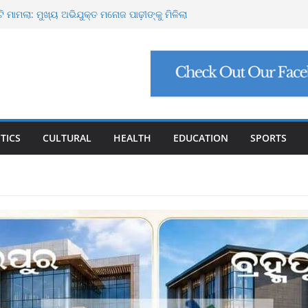
ପୋର୍ଟ ମାଗିଲେ ଉନ୍ନୟନ କମିଶନର, ସଚିବଙ୍କୁ କଠୋର
ଟି ମାମଲା: ମୁଖ୍ୟ ଅଭିଯୁକ୍ତ ମନୋଜ ପାଢ଼ୀଙ୍କୁ ମିଳିଲା
 ନିଯୁକ୍ତି ଠକେଇ, ମୁଖ୍ୟ ପ୍ରଶାସକଙ୍କ ଦସ୍ତଖତ ଜାଲ୍
 ପେଟ୍ରୋଲ, ସୁପ୍ରିମକୋର୍ଟଙ୍କ ବଡ଼ ନିର୍ଦ୍ଦେଶ
ାଙ୍କୁ ୮ ଗ୍ରାମ ସୁନା-ଶାଢ଼ୀ, ଏଆଇ ପ୍ରଶିକ୍ଷଣ ପାଇଁ ୫
ଷଣା
TICS
CULTURAL
HEALTH
EDUCATION
SPORTS