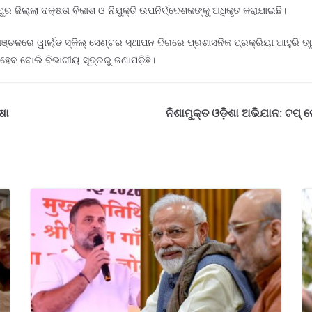
ଜିଲ୍ଲା ଦକ୍ଷତା ବିକାଶ ଓ ନିଯୁକ୍ତି ଉପନିର୍ଦ୍ଦେଶକଙ୍କୁ ଅଧିକୃତ କରାଯାଇଛି।
େ ୱାର୍ଲ୍ଡ ସ୍କିଲ୍ ସେଣ୍ଟର ସ୍ଥାପନ ଦିଗରେ ପ୍ରଶାସନିକ ପ୍ରକ୍ରିୟା ଆହୁରି ତ୍ୱରାନ୍
 ହେବ ବୋଲି ବିଭାଗୀୟ ସୂତ୍ରରୁ ଜଣାପଡ଼ିଛି।
ଷା
ନିଶାମୁକ୍ତ ଓଡ଼ିଶା ଅଭିଯାନ: ଟପ୍ ଲ