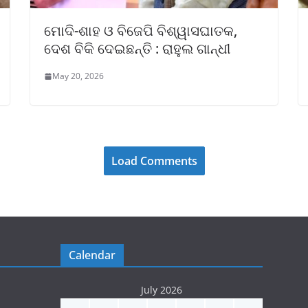
ମୋଦି-ଶାହ ଓ ବିଜେପି ବିଶ୍ୱାସଘାତକ,
ଦେଶ ବିକି ଦେଇଛନ୍ତି : ରାହୁଲ ଗାନ୍ଧୀ
May 20, 2026
Load Comments
Calendar
July 2026