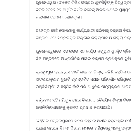
ଭୁବନେଶ୍ୱର (ସଂକେତ ଟିଭି): ରାଜ୍ୟର ଯୁବପିଢ଼ିଙ୍କୁ ବିଶ୍
ଚଳିତ ୨୦୨୬-୨୭ ଆର୍ଥିକ ବର୍ଷର ବଜେଟ୍ ଅଭିଭାଷଣରେ ମୁଖ୍ୟମନ
ଟଙ୍କାର ଘୋଷଣା ହୋଇଥିଲା।
ବଜେଟ୍‌ର ସେହି ଘୋଷଣାକୁ କାର୍ଯ୍ୟକାରୀ କରିବାକୁ ଦକ୍ଷତା ବି
ଗଞ୍ଜାମ ଏବଂ ସମ୍ବଲପୁର ଜିଲ୍ଲାର ଜିଲ୍ଲାପାଳ ଓ ଜିଲ୍ଲା ଦକ୍ଷତ
ଭୁବନେଶ୍ୱରରେ ସଫଳତାର ସହ କାର୍ଯ୍ୟ କରୁଥିବା ୱାର୍ଲ୍ଡ ସ୍କି
ନିଜ ଅଞ୍ଚଳରେ ଆନ୍ତର୍ଜାତିକ ମାନର ଦକ୍ଷତା ପ୍ରଶିକ୍ଷଣ ସୁ
ବ୍ରହ୍ମପୁର କ୍ୟାମ୍ପସ ପାଇଁ ଗଞ୍ଜାମ ଜିଲ୍ଲା କନିଶି ତହସିଲ ଅଧ
ସୀତଳାପଲ୍ଲୀର ଦୁଇଟି ପ୍ରସ୍ତାବିତ ସ୍ଥାନ ପରିଦର୍ଶନ କରିଥ
ଇଞ୍ଜିନିୟରିଂ ଓ ହସ୍ପିଟାଲିଟି ପରି ଆଧୁନିକ ପାଠ୍ୟକ୍ରମ ଆରମ୍ଭ
ବର୍ତ୍ତମାନ ଏହି ଜମିକୁ ଦକ୍ଷତା ବିକାଶ ଓ ବୈଷୟିକ ଶିକ୍ଷା ବି
ଉପନିର୍ଦ୍ଦେଶକଙ୍କୁ କ୍ଷମତା ପ୍ରଦାନ କରାଯାଇଛି।
ସେହିପରି ସମ୍ବଲପୁରରେ ସଦର ତହସିଲ ଅଧୀନ ବଡ଼ସିଂହାରି ମୌଜା
ପ୍ରାଣୀ ସମ୍ପଦ ବିକାଶ ବିଭାଗ ନାମରେ ରହିଥିବାରୁ ଏହାକୁ ଦକ୍