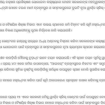
ୱସ୍ତରୀୟ ଦକ୍ଷତା ପ୍ରଶିକ୍ଷଣ ଯୋଗାଇବା ଲକ୍ଷ୍ୟରେ ମୋହନ ସରକାରଙ୍କ ମହତ୍ୱାକାଙ୍
୍ତ୍ରୀ ମୋହନ ଚରଣ ମାଝୀ ବ୍ରହ୍ମପୁର ଓ ସମ୍ବଲପୁରରେ ଦୁଇଟି ନୂଆ ୱାର୍ଲ୍ଡ ସ୍କିଲ୍
କାଶ ଓ ବୈଷୟିକ ଶିକ୍ଷା ବିଭାଗ ଏବେ ଉଭୟ ସ୍ଥାନରେ ଜମି ଚିହ୍ନଟ କରି ଭୂମି ହସ୍ତାନ
ା ବିକାଶ ଅଧିକାରୀଙ୍କୁ ପୃଥକ ନିର୍ଦ୍ଦେଶ ଜାରି କରାଯାଇଛି।
ଲ୍ ସେଣ୍ଟରର ଢାଞ୍ଚାକୁ ରାଜ୍ୟର ଅନ୍ୟ ଅଞ୍ଚଳକୁ ବିସ୍ତାର କରିବା ସରକାରଙ୍କ ଲକ୍ଷ୍ୟ
ବିଧା ଯୋଗାଇବା ପାଇଁ ବ୍ରହ୍ମପୁର ଓ ସମ୍ବଲପୁରରେ ନୂଆ କ୍ୟାମ୍ପସ ସ୍ଥାପନ କରାଯାଉ
ୀନ ଲଉଡ଼ିଗାଁ ମୌଜାକୁ ଚୂଡ଼ାନ୍ତ ଭାବେ ଚୟନ କରାଯାଇଛି। ଏହି ସ୍ଥାନ ଚୟନ ପୂର୍ବରୁ ୱାର
ିଲେ। ପ୍ରାୟ ୪୦ ଏକର ଜମିର ଉପଲବ୍ଧତା, “ଆଇଜର୍” ବ୍ରହ୍ମପୁରର ନିକଟତା ଏବଂ ସମୁ
 କରିବାର ସୁବିଧା ଦୃଷ୍ଟିରୁ ଲଉଡ଼ିଗାଁକୁ ସର୍ବାଧିକ ଉପଯୁକ୍ତ ସ୍ଥାନ ବୋଲି ସୁପାରିସ କର
ଭାଗ ନାମରେ ହସ୍ତାନ୍ତର କରିବା ପାଇଁ ଭୂମି ଅଲଗାକରଣ ପ୍ରସ୍ତାବ ଦାଖଲ କରିବାକୁ ବ୍ରହ୍ମ
ରେ ପ୍ରାୟ ୧୫ ଏକର ସରକାରୀ ଜମିକୁ ୱାର୍ଲ୍ଡ ସ୍କିଲ୍ ସେଣ୍ଟର ପାଇଁ ଉପଯୁକ୍ତ ବୋଲି 
ଷତା ବିକାଶ ଓ ବୈଷୟିକ ଶିକ୍ଷା ବିଭାଗ ନାମରେ ହସ୍ତାନ୍ତର କରିବା ପାଇଁ ସମ୍ବଲପୁର ଜ