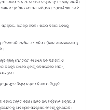
କ୍ଷୀ ଯୋଜନା ଏବେ ଧୀରେ ଧୀରେ ବାସ୍ତବ ରୂପ ନେବାକୁ ଯାଉଛି।
 ସେଣ୍ଟର ପ୍ରତିଷ୍ଠା ଘୋଷଣା କରିଥିଲେ। ଏଥିପାଇଁ ୨୭୮ କୋଟି
୍ତର ପ୍ରକ୍ରିୟା ଆରମ୍ଭ କରିଛି। ଏନେଇ ବିଭାଗ ପକ୍ଷରୁ
। ବିଶେଷକରି ଦକ୍ଷିଣ ଓ ପଶ୍ଚିମ ଓଡ଼ିଶାର ଛାତ୍ରଛାତ୍ରୀଙ୍କୁ
ଛି।
୍ଲ୍ଡ ସ୍କିଲ୍ ସେଣ୍ଟରର ବିଶେଷଜ୍ଞ ଦଳ ଲଉଡ଼ିଗାଁ ଓ
ଦ୍ର ଉପକୂଳ ପାଖରେ ଥିବାରୁ ଭବିଷ୍ୟତରେ ମେରିନ୍
ାଯାଇଥିଲା।
ପୁରସ୍ଥିତ ଜିଲ୍ଲା ଦକ୍ଷତା ବିକାଶ ଓ ନିଯୁକ୍ତି
ବିଭାଗ ଚିହ୍ନଟ କରିଛି। ଉକ୍ତ ଜମି ବର୍ତ୍ତମାନ ମତ୍ସ୍ୟ ଓ
ିଲ୍ଲାପାଳଙ୍କୁ ଆବଶ୍ୟକ ପଦକ୍ଷେପ ନେବାକୁ କୁହାଯାଇଛି।