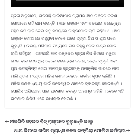
ସୂଚନା ଅନୁସାରେ, ଗଡସାହି ବାଲିଆପାଳ ଗ୍ରାମର ଜ୍ଞାନ ରଞ୍ଜନ କରଣ
ଗୋଆରେ ରହି କାମ କରନ୍ତି । ଜ୍ଞାନ ରଞ୍ଜନ ଏବଂ ବଡଭାଇ ବରେନ୍ଦ୍ର
ସହିତ ଜମି ବାଡ଼ି ନେଇ ସବୁ ସମୟରେ ଗଣ୍ଡଗୋଳ ଲାଗି ରହିଥାଏ । ଜ୍ଞାନ
ରଞ୍ଜନ ଗୋଆରେ ରହୁଥିବା ବେଳେ ଘରେ ସ୍ତ୍ରୀ ଝିଅ ଓ ପୁଅ ଘରେ
ରୁହନ୍ତି । ଉଭୟ ପରିବାର ମଧ୍ୟରେ ଘର ଡିହକୁ ନେଇ ଗଣ୍ଡ ଗୋଳ
ଲାଗି ରହିଥିଲା । ଗତକାଲି ଜ୍ଞାନ ରଞ୍ଜନର ସ୍ତ୍ରୀ ନିଜ ଡିହରେ ମଜୁରୀ
ନେଇ ବାଡ ଦେଉଥିଲା ବେଳେ ବରେନ୍ଦ୍ର କରଣ, ତାଙ୍କ ସ୍ତ୍ରୀ ଏବଂ
ପୁଅ ଉତକ୍ଷିପ୍ତ ହୋଇ ଜ୍ଞାନଙ୍କ ସ୍ତ୍ରୀଙ୍କୁ ଅମାନୁଷିକ ଭାବରେ ମାଡ
ମାରି ଥିଲେ । ଏଥିରେ ମହିଳା ଜଣକ ଦେହରେ ଗଭୀର କ୍ଷତ ଲାଗିଛି ।
ମହିଳା ଜଣକ ନ୍ୟାୟ ପାଇଁ ଜଳେଶ୍ୱର ଥାନାରେ ଦ୍ଵାରସ୍ଥ ହୋଇଛନ୍ତି ।
ପୋଲିସ ଅଭିଯୋଗ ପାଇ ଘଟଣାର ତଦନ୍ତ ଆରମ୍ଭ କରିଛି । ତେବେ ଏହି
ଘଟଣାର ଭିଡିଓ ଏବେ ଭାଏରାଲ ହୋଇଛି ।
ନୀଳଗିରି ସହରର ବିଚ୍ ରାସ୍ତାରେ ବୁଲୁଛନ୍ତି ଭାଲୁ
ଥାନା ଭିତରେ ନାଗିନ ଡ୍ୟାନ୍ସ କଲେ ରଙ୍ଗିଲା ପୋଲିସ କର୍ମଚାରୀ