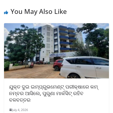
You May Also Like
ଯୁକ୍ତ ଦୁଇ ଇମ୍ପ୍ରୁଭମେଣ୍ଟ୍ ପରୀକ୍ଷାରେ କମ୍
ନମ୍ବର ଆସିଲେ, ପୁରୁଣା ମାର୍କସିଟ୍ ରହିବ
ବଳବତ୍ତର
July 4, 2026