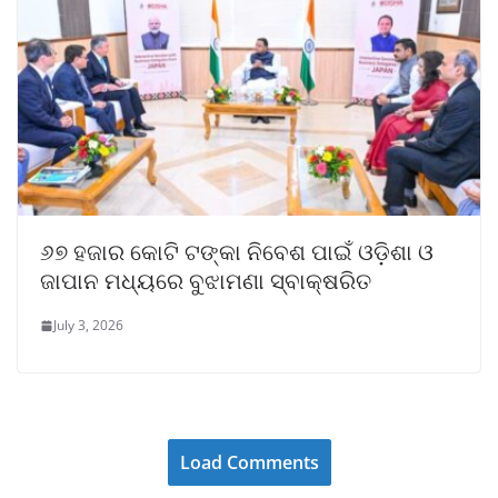
୬୭ ହଜାର କୋଟି ଟଙ୍କା ନିବେଶ ପାଇଁ ଓଡ଼ିଶା ଓ
ଜାପାନ ମଧ୍ୟରେ ବୁଝାମଣା ସ୍ବାକ୍ଷରିତ
July 3, 2026
Load Comments