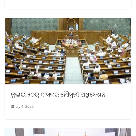
ଜୁଲାଇ ୨୦ରୁ ସଂସଦର ମୌସୁମୀ ଅଧିବେଶନ
July 4, 2026