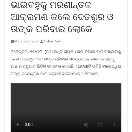
ଭାଇବହୁକୁ ମରଣାନ୍ତକ
ଆକ୍ରମଣ କଲେ ଦେଢଶୁର ଓ
ତାଙ୍କ ପରିବାର ଲୋକେ
March 25, 2021
Kishan Sahu
ଜଳେଶ୍ବର, ୨୫/୦୩: (ଉମାକାନ୍ତ ନାୟକ ) ଘର ଡିହରେ ବାଡ ବସାଇବାକୁ
ନେଇ ଦେଢଶୁର ଏବଂ ତାଙ୍କ ପରିବାର ସଦସ୍ଯମାନେ ଭାଇ ବୋହୁଙ୍କୁ
ମାଡ ମାରୁଥିବାର ଭିଡିଓ ଭାଏରାଲ ହୋଇଛି । ଘଟଣାଟି ଘଟିଛି ବାଲେଶ୍ୱର
ଜିଲ୍ଲା ଜଳେଶ୍ୱର ଥାନା ଗଡ଼ସାହି ବାଲିଆପାଳ ଅଞ୍ଚଳରେ ।