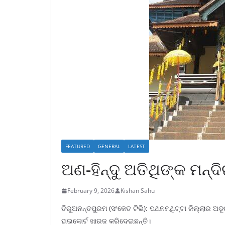
FEATURED
GENERAL
LATEST
ଅଣ-ହିନ୍ଦୁ ଅତିଥିଙ୍କ ମନ୍
February 9, 2026
Kishan Sahu
ତିରୁଅନନ୍ତପୁରମ (ସଂକେତ ଟିଭି): ପଥନମଥିଟ୍ଟା ଜିଲ୍ଲାର ଅଡ
ହାଇକୋର୍ଟ ଖାରଜ କରିଦେଇଛନ୍ତି।