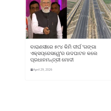
ବାରାଣସୀରେ ୫୯୪ କିମି ଦୀର୍ଘ ‘ଗଙ୍ଗା
ଏକ୍ସପ୍ରେସୱେ’ର ଉଦଘାଟନ କଲେ
ପ୍ରଧାନମନ୍ତ୍ରୀ ମୋଦୀ
April 29, 2026