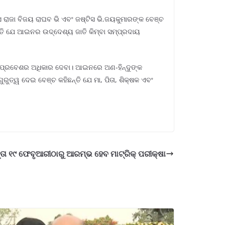
 ରାଜା ବିଜୟ ରାଘବ ଭି ଏବଂ ଜଷ୍ଟିସ ଭି.ଜୟକୁମାରଙ୍କ ବେଞ୍ଚ
ନ୍ତି ଯେ ଆଇନର ଉଦ୍ଦେଶ୍ୟ ଜାତି କିମ୍ବା ସମ୍ପ୍ରଦାୟ
ିର ପ୍ରବେଶର ଅଧିକାର ଦେବା। ଆଇନରେ ଅଣ-ହିନ୍ଦୁଙ୍କ
ୁରୁତ୍ୱ ଦେଇ ବେଞ୍ଚ କହିଛନ୍ତି ଯେ ମା, ପିତା, ଶିକ୍ଷକ ଏବଂ
ତା ୧୯ ଫେବୃଆରୀଠାରୁ ଆରମ୍ଭ ହେବ ମାଟ୍ରିକ୍ ପରୀକ୍ଷା