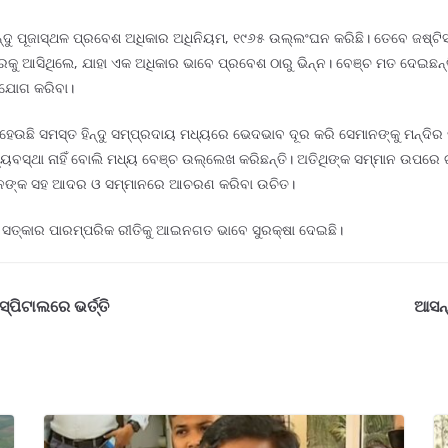
୍ଦୁ ପୂଜାସ୍ଥଳ ପ୍ରବେଶ ଅଧିକାର ଅଧିନିୟମ, ୧୯୬୫ ଉଲ୍ଲଂଘନ କରିଛି। ତେବେ ଜଷ୍ଟିସ
ଦିରକୁ ଆସିଥିଲେ, ଯାହା ଏକ ଅଧିକାର ଭାବେ ପ୍ରବେଶ ଠାରୁ ଭିନ୍ନ। ବେଞ୍ଚ ମତ ଦେଇଛ
 ସଂଯୋଗ କରିବା।
 ହେଉଛି ସମସ୍ତ ହିନ୍ଦୁ ସମ୍ପ୍ରଦାୟ ମଧ୍ୟରେ ଭେଦଭାବ ଦୂର କରି ସେମାନଙ୍କୁ ମନ୍ଦ
ବ୍ୟବସ୍ଥା ନାହିଁ ବୋଲି ମଧ୍ୟ ବେଞ୍ଚ ଉଲ୍ଲେଖ କରିଛନ୍ତି। ଅତିଥିଙ୍କ ସମ୍ମାନ ଉପରେ ଗ
ମାନଙ୍କ ସହ ଆଦର ଓ ସମ୍ମାନରେ ଆଚରଣ କରିବା ଉଚିତ।
ିଥି ସତ୍କାର ପାରମ୍ପରିକ ରୀତିକୁ ଆଇନଗତ ଭାବେ ସୁରକ୍ଷା ଦେଇଛି।
ପିଟାଲରେ ଭର୍ତ୍ତି
ଆସନ୍