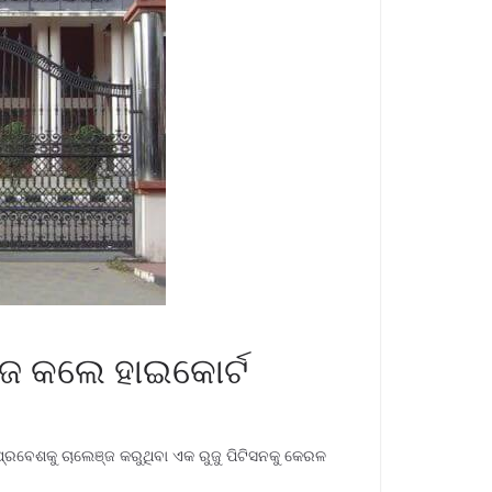
ାରଜ କଲେ ହାଇକୋର୍ଟ
ପ୍ରବେଶକୁ ଚାଲେଞ୍ଜ କରୁଥିବା ଏକ ରୁଜୁ ପିଟିସନକୁ କେରଳ