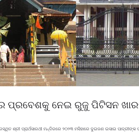
ଦିର ପ୍ରବେଶକୁ ନେଇ ରୁଜୁ ପିଟିସନ ଖ
ୂରସ୍ଥିତ ଶ୍ରୀ ପ୍ରାର୍ଥସାରଥୀ ମନ୍ଦିରରେ ୨୦୨୩ ମସିହାରେ ଦୁଇଜଣ ଇସାଇ ପାଦ୍ରୀଙ୍କ 