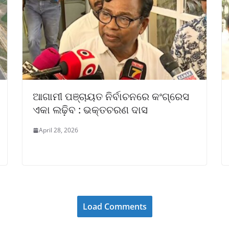
ଆଗାମୀ ପଞ୍ଚାୟତ ନିର୍ବାଚନରେ କଂଗ୍ରେସ
ଏକା ଲଢ଼ିବ : ଭକ୍ତଚରଣ ଦାସ
April 28, 2026
Load Comments