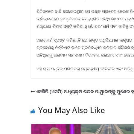
ପିଟିସନରେ ଦାବି କରାଯାଇଥିଲା ଯେ ଉକ୍ତ ପ୍ରବେଶ କେରଳ ହିନ
ଦର୍ଶାଇଲେ ଯେ ପାଦ୍ରୀମାନେ ନିମନ୍ତ୍ରିତ ଅତିଥି ଭାବରେ ମନ୍
ମଧ୍ୟରେ ବିବାଦ ସୃଷ୍ଟି କରିବା ନୁହେଁ, ବରଂ ଧର୍ମ ଏବଂ ଜାତିକୁ
ହାଇକୋର୍ଟ ସ୍ପଷ୍ଟ କରିଛନ୍ତି ଯେ ଉକ୍ତ ଅଧିନିୟମର ଲକ୍ଷ୍ୟ
ପ୍ରବେଶକୁ ନିର୍ଦ୍ଦିଷ୍ଟ ଭାବେ ପ୍ରତିବନ୍ଧିତ କରିବାର କୌଣସି 
ଅତିଥିଙ୍କୁ ଭଗବାନ ସହ ସମାନ ବିବେଚନା କରାଯାଏ ଏବଂ ସେ
ଏହି ରାୟ ମନ୍ଦିର ପରିଚାଳନା ସମ୍ବନ୍ଧୀୟ ରୀତିନୀତି ଏବଂ ଅତ
ଏନସିପି (ଏସପି) ଅଧ୍ୟକ୍ଷ ଶରଦ ପାୱାରଙ୍କୁ ପୁଣେର ହସ୍
You May Also Like