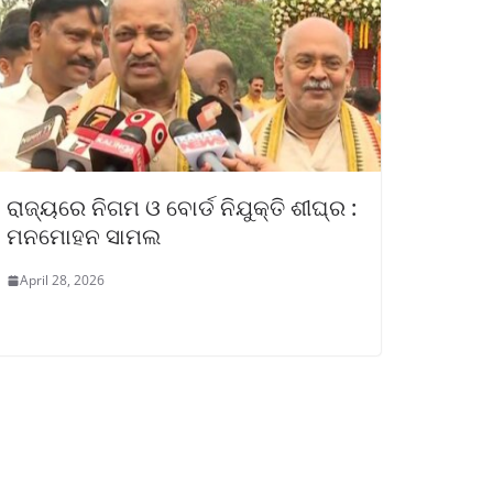
ରାଜ୍ୟରେ ନିଗମ ଓ ବୋର୍ଡ ନିଯୁକ୍ତି ଶୀଘ୍ର :
ମନମୋହନ ସାମଲ
April 28, 2026