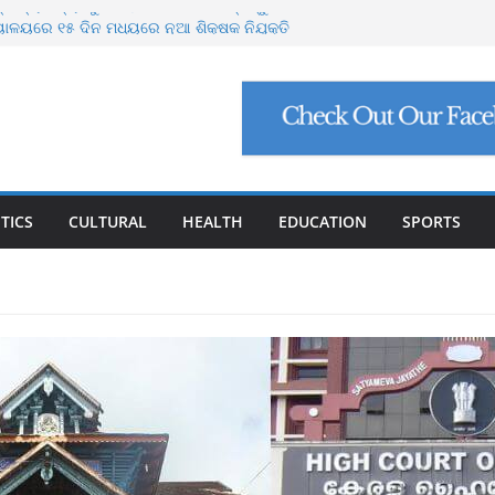
ଭାବ୍ୟ ବନ୍ୟା ମୁକାବିଲା ପାଇଁ ସରକାର ପ୍ରସ୍ତୁତ
ୟାଳୟରେ ୧୫ ଦିନ ମଧ୍ୟରେ ନୂଆ ଶିକ୍ଷକ ନିଯୁକ୍ତି
ଗୋରୁଙ୍କ ପାଇଁ ଗୋଶାଳା ନିର୍ମାଣ କରିବ ଓଡ଼ିଶା
ବାଘୁଣୀ ଶିମିଳିପାଳରେ ମୃତ
ୋପସାଗରରେ ଆଉ ଏକ ଲଘୁଚାପ ସମ୍ଭାବନା
TICS
CULTURAL
HEALTH
EDUCATION
SPORTS