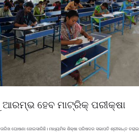
 ଆରମ୍ଭ ହେବ ମାଟ୍ରିକ୍ ପରୀକ୍ଷା
ଷାର ତାରିଖ ଘୋଷଣା ହୋଇସାରିଛି। ମାଧ୍ୟମିକ ଶିକ୍ଷା ପରିଷଦର ସଭାପତି ଶ୍ରୀକାନ୍ତ ତର