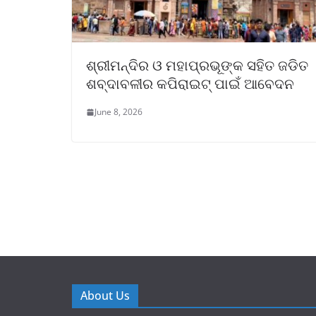
ଶ୍ରୀମନ୍ଦିର ଓ ମହାପ୍ରଭୂଙ୍କ ସହିତ ଜଡିତ
ଶବ୍ଦାବଳୀର କପିରାଇଟ୍ ପାଇଁ ଆବେଦନ
June 8, 2026
About Us