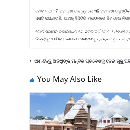
ମୋଟ ୩୦୮୨ଟି ପରୀକ୍ଷା କେନ୍ଦ୍ରରେ ଏହି ପରୀକ୍ଷା ଅନୁଷ୍ଠିତ
ସୃଷ୍ଟି କରାଯାଇଛି, ଯାହାକୁ ସିସିଟିଭି ମାଧ୍ୟମରେ ନିରନ୍ତର ନି
ବୋର୍ଡ ସଭାପତି ଜଣାଇଛନ୍ତି ଯେ ଚଳିତ ବର୍ଷ ମୋଟ ୫,୬୧,୯୭୯ ଜ
ଜିଲ୍ଲାକୁ ପଠାଯିବ। ନୋଡାଲ ସେଣ୍ଟରରୁ ପ୍ରଶ୍ନପତ୍ର ପରୀକ୍ଷ
ଅଣ-ହିନ୍ଦୁ ଅତିଥିଙ୍କ ମନ୍ଦିର ପ୍ରବେଶକୁ ନେଇ ରୁଜୁ 
You May Also Like