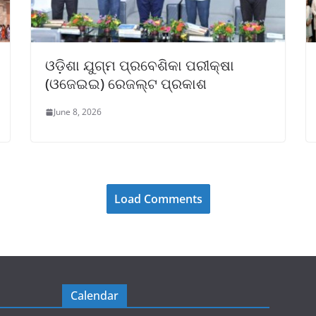
ଓଡ଼ିଶା ଯୁଗ୍ମ ପ୍ରବେଶିକା ପରୀକ୍ଷା
(ଓଜେଇଇ) ରେଜଲ୍ଟ ପ୍ରକାଶ
June 8, 2026
Load Comments
Calendar