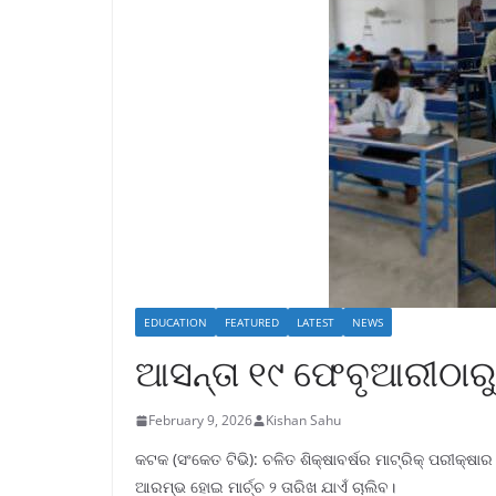
EDUCATION
FEATURED
LATEST
NEWS
ଆସନ୍ତା ୧୯ ଫେବୃଆରୀଠାରୁ
February 9, 2026
Kishan Sahu
କଟକ (ସଂକେତ ଟିଭି): ଚଳିତ ଶିକ୍ଷାବର୍ଷର ମାଟ୍ରିକ୍ ପରୀକ୍
ଆରମ୍ଭ ହୋଇ ମାର୍ଚ୍ଚ ୨ ତାରିଖ ଯାଏଁ ଚାଲିବ।