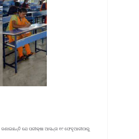
ାଇ ଜଣାଇଛନ୍ତି ଯେ ପରୀକ୍ଷା ଆସନ୍ତା ୧୯ ଫେବୃଆରୀଠାରୁ