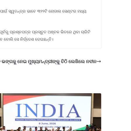
ା ପାଇଁ ସ୍ୱତନ୍ତ୍ର ଭାବେ ୩୨୨ଟି ନୋଡାଲ ସେଣ୍ଟର ମଧ୍ୟ
୍ବରୁ ପ୍ରଶ୍ନପତ୍ର ପ୍ରସ୍ତୁତ ଅଞ୍ଚଳ ଭିତରେ ଥିବା ଚାରିଟି
 ବୋଲି ସେ ନିର୍ଦ୍ଦେଶ ଦେଇଛନ୍ତି।
ୁତି ଭଙ୍ଗକୁ ନେଇ ମୁଖ୍ୟମନ୍ତ୍ରୀଙ୍କୁ ଚିଠି ଲେଖିଲେ ନବୀନ