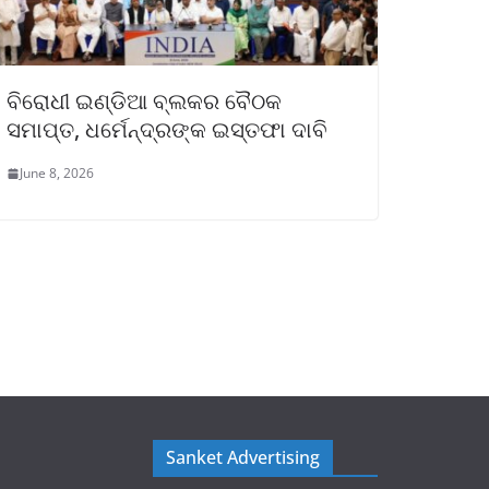
ବିରୋଧୀ ଇଣ୍ଡିଆ ବ୍ଲକର ବୈଠକ
ସମାପ୍ତ, ଧର୍ମେନ୍ଦ୍ରଙ୍କ ଇସ୍ତଫା ଦାବି
June 8, 2026
Sanket Advertising