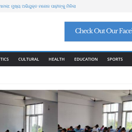
୍ଟ ମାଗିଲେ ଉନ୍ନୟନ କମିଶନର, ସଚିବଙ୍କୁ କଠୋର
ମାମଲା: ମୁଖ୍ୟ ଅଭିଯୁକ୍ତ ମନୋଜ ପାଢ଼ୀଙ୍କୁ ମିଳିଲା
ିଯୁକ୍ତି ଠକେଇ, ମୁଖ୍ୟ ପ୍ରଶାସକଙ୍କ ଦସ୍ତଖତ ଜାଲ୍
େଟ୍ରୋଲ, ସୁପ୍ରିମକୋର୍ଟଙ୍କ ବଡ଼ ନିର୍ଦ୍ଦେଶ
୍କୁ ୮ ଗ୍ରାମ ସୁନା-ଶାଢ଼ୀ, ଏଆଇ ପ୍ରଶିକ୍ଷଣ ପାଇଁ ୫
ା
TICS
CULTURAL
HEALTH
EDUCATION
SPORTS