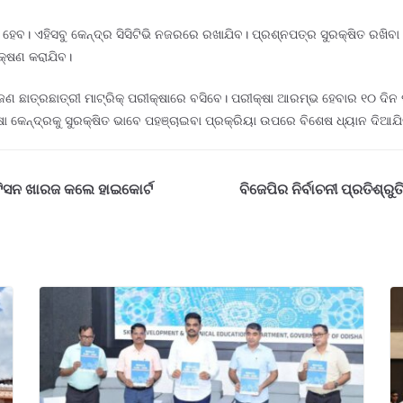
 ହେବ। ଏହିସବୁ କେନ୍ଦ୍ର ସିସିଟିଭି ନଜରରେ ରଖାଯିବ। ପ୍ରଶ୍ନପତ୍ର ସୁରକ୍ଷିତ ରଖିବ
ରୀକ୍ଷଣ କରାଯିବ।
ଣ ଛାତ୍ରଛାତ୍ରୀ ମାଟ୍ରିକ୍ ପରୀକ୍ଷାରେ ବସିବେ। ପରୀକ୍ଷା ଆରମ୍ଭ ହେବାର ୧୦ ଦିନ ପୂର
ା କେନ୍ଦ୍ରକୁ ସୁରକ୍ଷିତ ଭାବେ ପହଞ୍ଚାଇବା ପ୍ରକ୍ରିୟା ଉପରେ ବିଶେଷ ଧ୍ୟାନ ଦିଆଯିବ
ପିଟିସନ ଖାରଜ କଲେ ହାଇକୋର୍ଟ
ବିଜେପିର ନିର୍ବାଚନୀ ପ୍ରତିଶ୍ର