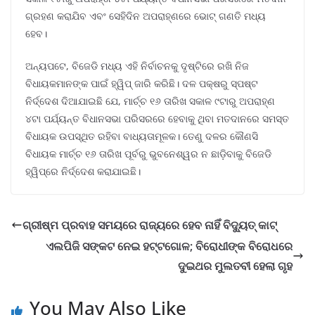
ଗ୍ରହଣ କରାଯିବ ଏବଂ ସେହିଦିନ ଅପରାହ୍ଣରେ ଭୋଟ୍ ଗଣତି ମଧ୍ୟ
ହେବ।
ଅନ୍ୟପଟେ, ବିଜେଡି ମଧ୍ୟ ଏହି ନିର୍ବାଚନକୁ ଦୃଷ୍ଟିରେ ରଖି ନିଜ
ବିଧାୟକମାନଙ୍କ ପାଇଁ ହ୍ୱିପ୍ ଜାରି କରିଛି। ଦଳ ପକ୍ଷରୁ ସ୍ପଷ୍ଟ
ନିର୍ଦ୍ଦେଶ ଦିଆଯାଇଛି ଯେ, ମାର୍ଚ୍ଚ ୧୬ ତାରିଖ ସକାଳ ୯ଟାରୁ ଅପରାହ୍ଣ
୪ଟା ପର୍ଯ୍ୟନ୍ତ ବିଧାନସଭା ପରିସରରେ ହେବାକୁ ଥିବା ମତଦାନରେ ସମସ୍ତ
ବିଧାୟକ ଉପସ୍ଥିତ ରହିବା ବାଧ୍ୟତାମୂଳକ। ତେଣୁ ଦଳର କୌଣସି
ବିଧାୟକ ମାର୍ଚ୍ଚ ୧୬ ତାରିଖ ପୂର୍ବରୁ ଭୁବନେଶ୍ୱର ନ ଛାଡ଼ିବାକୁ ବିଜେଡି
ହ୍ୱିପ୍ରେ ନିର୍ଦ୍ଦେଶ କରାଯାଇଛି।
ଗ୍ରୀଷ୍ମ ପ୍ରବାହ ସମୟରେ ରାଜ୍ୟରେ ହେବ ନାହିଁ ବିଦ୍ୟୁତ୍ କାଟ୍
ଏଲପିଜି ସଙ୍କଟ ନେଇ ହଟ୍ଟଗୋଳ; ବିରୋଧୀଙ୍କ ବିରୋଧରେ
ଦୁଇଥର ମୁଲତବୀ ହେଲା ଗୃହ
You May Also Like