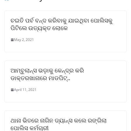
ଚଇତି ପର୍ବ ବନ୍ଦ କରିବାକୁ ଯାଇଥିବା ପୋଲିସକୁ
ପିଟିଲେ ଉତ୍ୟକ୍ତ ଲୋକେ
May 2, 2021
ଆମ୍ବୁଲାନ୍ସ ଭଡ଼ାକୁ କେନ୍ଦ୍ର କରି
ଡାକ୍ତରଖାନାରେ ମାଡପିଟ୍..
April 11, 2021
ଥାନା ଭିତରେ ନାଗିନ ଡ୍ୟାନ୍ସ କଲେ ରଙ୍ଗିଲା
ପୋଲିସ କର୍ମଚାରୀ