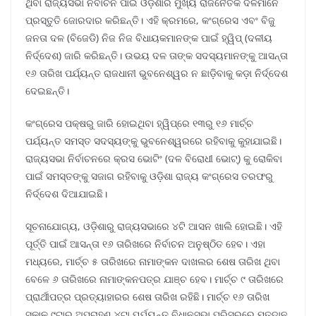
ଥିବା ରାଜ୍ୟସଭା ନିର୍ବାଚନ ପାଇଁ ଓଡ଼ିଶାର ମୁଖ୍ୟ ରାଜନୈତିକ ଦଳମାନେ
ପ୍ରସ୍ତୁତି ଜୋରଦାର କରିଛନ୍ତି। ଏହି କ୍ରମରେ, କଂଗ୍ରେସ ଏବଂ ବିଜୁ
ଜନତା ଦଳ (ବିଜେଡି) ନିଜ ନିଜ ବିଧାୟକମାନଙ୍କ ପାଇଁ ହ୍ୱିପ୍ (ଦଳୀୟ
ନିର୍ଦ୍ଦେଶ) ଜାରି କରିଛନ୍ତି। ଉଭୟ ଦଳ ତାଙ୍କ ସଦସ୍ୟମାନଙ୍କୁ ଆସନ୍ତା
୧୬ ତାରିଖ ପର୍ଯ୍ୟନ୍ତ ରାଜଧାନୀ ଭୁବନେଶ୍ୱର ନ ଛାଡ଼ିବାକୁ କଡ଼ା ନିର୍ଦ୍ଦେଶ
ଦେଇଛନ୍ତି।
କଂଗ୍ରେସ ପକ୍ଷରୁ ଜାରି ହୋଇଥିବା ହ୍ୱିପ୍ରେ ୧୩ରୁ ୧୬ ମାର୍ଚ୍ଚ
ପର୍ଯ୍ୟନ୍ତ ସମସ୍ତ ସଦସ୍ୟଙ୍କୁ ଭୁବନେଶ୍ୱରରେ ରହିବାକୁ କୁହାଯାଇଛି।
ରାଜ୍ୟସଭା ନିର୍ବାଚନରେ କ୍ରସ ଭୋଟିଂ (ଦଳ ବିରୋଧୀ ଭୋଟ୍) କୁ ରୋକିବା
ପାଇଁ ସମସ୍ତଙ୍କୁ ସଜାଗ ରହିବାକୁ ଓଡ଼ିଶା ରାଜ୍ୟ କଂଗ୍ରେସ ତରଫରୁ
ନିର୍ଦ୍ଦେଶ ଦିଆଯାଇଛି।
ସୂଚନାଯୋଗ୍ୟ, ଓଡ଼ିଶାରୁ ରାଜ୍ୟସଭାରେ ୪ଟି ଆସନ ଖାଲି ହୋଇଛି। ଏହି
ପୂର୍ତ୍ତି ପାଇଁ ଆସନ୍ତା ୧୬ ତାରିଖରେ ନିର୍ବାଚନ ଅନୁଷ୍ଠିତ ହେବ। ଏହା
ମଧ୍ୟରେ, ମାର୍ଚ୍ଚ ୫ ତାରିଖରେ ନାମାଙ୍କନ ଦାଖଲର ଶେଷ ତାରିଖ ଥିବା
ବେଳେ ୬ ତାରିଖରେ ନାମାଙ୍କନପତ୍ର ଯାଞ୍ଚ ହେବ। ମାର୍ଚ୍ଚ ୯ ତାରିଖରେ
ପ୍ରାର୍ଥୀପତ୍ର ପ୍ରତ୍ୟାହାରର ଶେଷ ତାରିଖ ରହିଛି। ମାର୍ଚ୍ଚ ୧୬ ତାରିଖ
ସକାଳ ୯ଟାରୁ ଅପରାହ୍ଣ ୪ଟା ପର୍ଯ୍ୟନ୍ତ ବିଧାନସଭା ପରିସରରେ ମତଦାନ