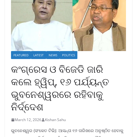
FEATURED
LATEST
NEWS
POLITICS
କଂଗ୍ରେସ ଓ ବିଜେଡି ଜାରି
କଲେ ହ୍ୱିପ୍, ୧୬ ପର୍ଯ୍ୟନ୍ତ
ଭୁବନେଶ୍ୱରରେ ରହିବାକୁ
ନିର୍ଦ୍ଦେଶ
March 12, 2026
Kishan Sahu
ଭୁବନେଶ୍ୱର (ସଂକେତ ଟିଭି): ଆସନ୍ତା ୧୬ ତାରିଖରେ ଅନୁଷ୍ଠିତ ହେବାକୁ