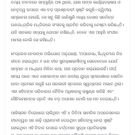
ତଥ୍ୟ ବାବଦରେ ସମ୍ପୂର୍ଣ୍ଣ ଅଜ୍ଞ ଥିଲେ, ଯାହା ତାଙ୍କ କାର୍ଯ୍ୟଦକ୍ଷତା ଓ
ନେତୃତ୍ୱ ଉପରେ ଏକ ବଡ଼ ପ୍ରଶ୍ନବାଚୀ ସୃଷ୍ଟି କରୁଛି। ଦ୍ୱିତୀୟ
ସମ୍ଭାବନା ହେଉଛି, ସେ ସବୁ କିଛି ଜାଣିଶୁଣି ମଧ୍ୟ ଦେଶର ସର୍ବୋଚ୍ଚ
ଗଣତାନ୍ତ୍ରିକ ମନ୍ଦିରରେ ସଂସଦକୁ ଭ୍ରମିତ କରିବାକୁ ଚେଷ୍ଟା କରିଛନ୍ତି।
ଯଦି ସରକାର ସତ୍ୟକୁ ଗୋପନ ରଖିଛନ୍ତି, ତେବେ ଏହା ଆହୁରି ସଂଗୀନ
ମାମଲା ବୋଲି ସେ କହିଛନ୍ତି।
କଂଗ୍ରେସ ନେତାଙ୍କ ଅଭିଯୋଗ ଅନୁଯାୟୀ, ‘ଅପରେସନ୍ ସିନ୍ଦୂର’ରେ ନିଜ
ଜୀବନ ହରାଇଥିବା ୬ ଜଣ ବୀର ସୁରକ୍ଷାକର୍ମୀଙ୍କୁ ସେତେବେଳେ ଯେଉଁ
ସମ୍ମାନ ଓ ମାନ୍ୟତା ମିଳିବା କଥା, ତାହା ପ୍ରଦାନ କରାଯାଇନାହିଁ। ଦୀର୍ଘ
ସମୟ ପରେ ଏବେ ସେମାନଙ୍କ ନାମ ଜାତୀୟ ଯୁଦ୍ଧ ସ୍ମାରକୀରେ ଖୋଦିତ
ହେବା ପ୍ରମାଣ କରୁଛି ଯେ ସରକାରୀ ସ୍ତରରେ ସ୍ୱଚ୍ଛତାର ଅଭାବ ଥିଲା।
ଏହା ସହିଦଙ୍କ ପରିବାରର ନୈତିକ ଅଧିକାରକୁ କ୍ଷୁଣ୍ଣ କରିଛି ଏବଂ
ସୈନିକମାନଙ୍କ ପ୍ରତି ଏକ ବଡ଼ ଅପମାନ ବୋଲି ସେ ମତ ଦେଇଛନ୍ତି।
ପାକିସ୍ତାନ ବିରୋଧରେ ଚାଲିଥିବା ଏହି ୪ ଦିନିଆ ସାମରିକ ଅପରେସନରେ
ବୀରତ୍ୱର ସହ ଲଢ଼ି ପ୍ରାଣବଳୀ ଦେଇଥିବା ସହିଦଙ୍କୁ ନେଇ ସୃଷ୍ଟି
ହୋଇଥିବା ଏହି ବିବାଦ ଉପରେ ବର୍ତ୍ତମାନ ସୁଦ୍ଧା ପ୍ରତିରକ୍ଷା