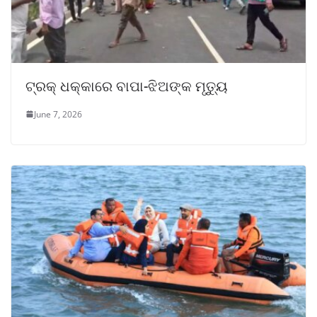
ଟ୍ରକ୍ ଧକ୍କାରେ ବାପା-ଝିଅଙ୍କ ମୃତ୍ୟୁ
June 7, 2026