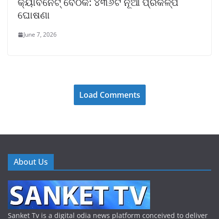
କ୍ୟାବିନେଟ୍ ବୈଠକ: ୪୩୬ଟି ନୂଆ ପ୍ରକଳ୍ପ
ଘୋଷଣା
June 7, 2026
Load Comments
About Us
Sanket Tv is a digital odia news platform conceived to deliver