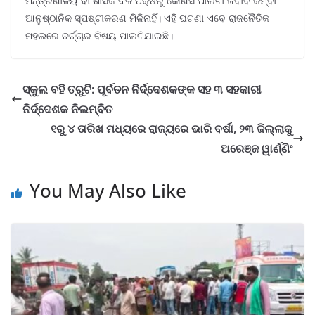
ମନ୍ତ୍ରଣାଳୟ ବା ଶାସକ ଦଳ ପକ୍ଷରୁ କୌଣସି ପାଲଟା ଜବାବ କିମ୍ବା
ଆନୁଷ୍ଠାନିକ ସ୍ପଷ୍ଟୀକରଣ ମିଳିନାହିଁ। ଏହି ଘଟଣା ଏବେ ରାଜନୈତିକ
ମହଲରେ ଚର୍ଚ୍ଚାର ବିଷୟ ପାଲଟିଯାଇଛି।
ସ୍କୁଲ ବହି ତ୍ରୁଟି: ପୂର୍ବତନ ନିର୍ଦ୍ଦେଶକଙ୍କ ସହ ୩ ସହକାରୀ
ନିର୍ଦ୍ଦେଶକ ନିଲମ୍ବିତ
୧ରୁ ୪ ତାରିଖ ମଧ୍ୟରେ ରାଜ୍ୟରେ ଭାରି ବର୍ଷା, ୨୩ ଜିଲ୍ଲାକୁ
ଅରେଞ୍ଜ ୱାର୍ଣ୍ଣିଂ
You May Also Like