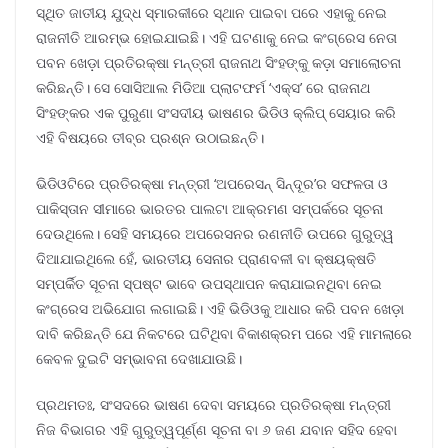
ସ୍ଥିତ ଜାତୀୟ ଯୁଦ୍ଧ ସ୍ମାରକୀରେ ସ୍ଥାନ ପାଇବା ପରେ ଏହାକୁ ନେଇ
ରାଜନୀତି ଆରମ୍ଭ ହୋଇଯାଇଛି। ଏହି ଘଟଣାକୁ ନେଇ କଂଗ୍ରେସ ନେତା
ପବନ ଖେଡ଼ା ପ୍ରତିରକ୍ଷା ମନ୍ତ୍ରୀ ରାଜନାଥ ସିଂହଙ୍କୁ କଡ଼ା ସମାଲୋଚନା
କରିଛନ୍ତି। ସେ ସୋସିଆଲ ମିଡିଆ ପ୍ଲାଟଫର୍ମ ‘ଏକ୍ସ’ ରେ ରାଜନାଥ
ସିଂହଙ୍କର ଏକ ପୁରୁଣା ସଂସଦୀୟ ଭାଷଣର ଭିଡିଓ କ୍ଲିପ୍ ସେୟାର କରି
ଏହି ବିଷୟରେ ତୀବ୍ର ପ୍ରଶ୍ନ ଉଠାଇଛନ୍ତି।
ଭିଡିଓଟିରେ ପ୍ରତିରକ୍ଷା ମନ୍ତ୍ରୀ ‘ଅପରେସନ୍ ସିନ୍ଦୂର’ର ସଫଳତା ଓ
ପାକିସ୍ତାନ ସୀମାରେ ଭାରତର ପାଲଟା ଆକ୍ରମଣ ସମ୍ପର୍କରେ ସୂଚନା
ଦେଉଥିଲେ। ସେହି ସମୟରେ ଅପରେସନର ରଣନୀତି ଉପରେ ଗୁରୁତ୍ୱ
ଦିଆଯାଇଥିଲେ ହେଁ, ଭାରତୀୟ ସେନାର ପ୍ରାଣବଳୀ ବା କ୍ଷୟକ୍ଷତି
ସମ୍ପର୍କିତ ସୂଚନା ସ୍ପଷ୍ଟ ଭାବେ ଉପସ୍ଥାପନ କରାଯାଇନଥିବା ନେଇ
କଂଗ୍ରେସ ଅଭିଯୋଗ ଲଗାଇଛି। ଏହି ଭିଡିଓକୁ ଆଧାର କରି ପବନ ଖେଡ଼ା
ଦାବି କରିଛନ୍ତି ଯେ ନିକଟରେ ଘଟିଥିବା ବିକାଶକ୍ରମ ପରେ ଏହି ମାମଲାରେ
କେବଳ ଦୁଇଟି ସମ୍ଭାବନା ଦେଖାଯାଉଛି।
ପ୍ରଥମତଃ, ସଂସଦରେ ଭାଷଣ ଦେବା ସମୟରେ ପ୍ରତିରକ୍ଷା ମନ୍ତ୍ରୀ
ନିଜ ବିଭାଗର ଏହି ଗୁରୁତ୍ୱପୂର୍ଣ୍ଣ ସୂଚନା ବା ୬ ଜଣ ଯବାନ ସହିଦ ହେବା