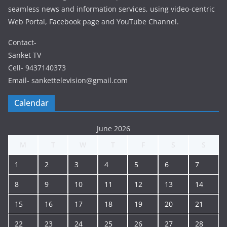
seamless news and information services, using video-centric
Web Portal, Facebook page and YouTube Channel.
Contact-
Sanket TV
Cell- 9437140373
Email- sankettelevision@gmail.com
Calendar
June 2026
M
T
W
T
F
S
S
1
2
3
4
5
6
7
8
9
10
11
12
13
14
15
16
17
18
19
20
21
22
23
24
25
26
27
28