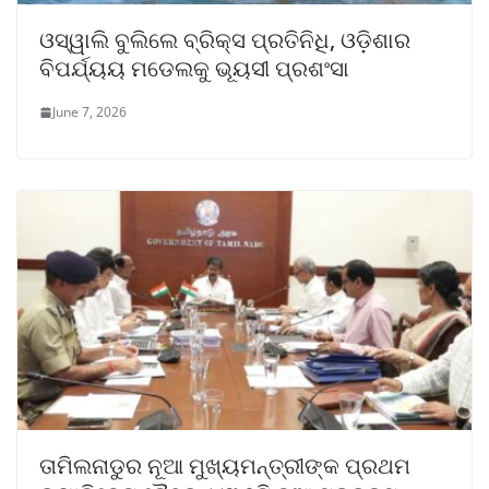
ଓସ୍ୱାଲି ବୁଲିଲେ ବ୍ରିକ୍ସ ପ୍ରତିନିଧି, ଓଡ଼ିଶାର
ବିପର୍ଯ୍ୟୟ ମଡେଲକୁ ଭୂୟସୀ ପ୍ରଶଂସା
June 7, 2026
ତାମିଲନାଡୁର ନୂଆ ମୁଖ୍ୟମନ୍ତ୍ରୀଙ୍କ ପ୍ରଥମ