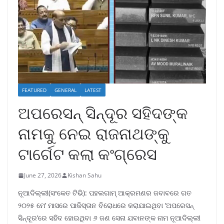
FEATURED
GENERAL
LATEST
ଅପରେସନ୍ ସିନ୍ଦୂର ସହିଦଙ୍କ
ନାମକୁ ନେଇ ରାଜନାଥଙ୍କୁ
ଟାର୍ଗେଟ କଲା କଂଗ୍ରେସ
June 27, 2026
Kishan Sahu
ନୂଆଦିଲ୍ଲୀ(ସଂକେତ ଟିଭି): ପହଲଗାମ୍ ଆକ୍ରମଣର ଜବାବରେ ଗତ
୨୦୨୫ ମେ’ ମାସରେ ପାକିସ୍ତାନ ବିରୋଧରେ କରାଯାଇଥିବା ‘ଅପରେସନ୍
ସିନ୍ଦୂର’ରେ ସହିଦ ହୋଇଥିବା ୬ ଜଣ ସେନା ଯବାନଙ୍କ ନାମ ନୂଆଦିଲ୍ଲୀ