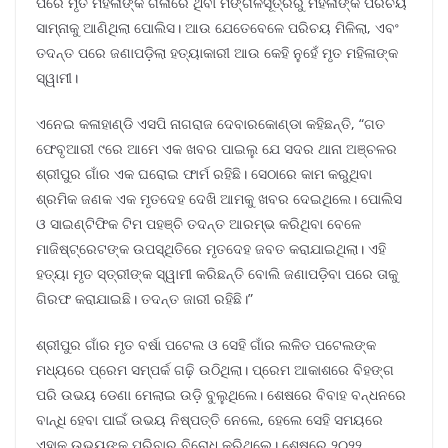
ପରେ ମୃତ ମହିଳାଙ୍କ ଗଳାରେ ଥିବା ମଙ୍ଗଳସୂତ୍ରରୁ ମହିଳାଙ୍କ ପରିଚୟ
ସାମ୍ନାକୁ ଆଣିଥିଲା ପୋଲିସ। ଆଉ ଯେତେବେଳେ ପରିଚୟ ମିଳିଲା, ଏବଂ
ତଦନ୍ତ ପରେ ଜଣାପଡ଼ିଲା ହତ୍ୟାକାରୀ ଆଉ କେହି ନୁହେଁ ମୃତ ମହିଳାଙ୍କ
ସ୍ୱାମୀ।
ଏନେଇ କଳାହାଣ୍ଡି ଏସପି ନାଗରାଜ ଦେବାରକୋଣ୍ଡା କହିଛନ୍ତି, “ଗତ
ଫେବୃଆରୀ ୯ରେ ଆମେ ଏକ ଖବର ପାଇଲୁ ଯେ ସଦର ଥାନା ଅଞ୍ଚଳର
ଶ୍ରୀପୁର ଗାଁର ଏକ ଘରୋଇ ଫାର୍ମ ରହିଛି। ସେଠାରେ କାମ କରୁଥିବା
ଶ୍ରମିକ ଜଣକ ଏକ ମୃତଦେହ ଦେଖି ଆମକୁ ଖବର ଦେଇଥିଲେ। ପୋଲିସ
ଓ ସାଇଣ୍ଟିଫିକ ଟିମ ପହଞ୍ଚି ତଦନ୍ତ ଆରମ୍ଭ କରିଥିବା ବେଳେ
ମାଜିଷ୍ଟ୍ରେଟଙ୍କ ଉପସ୍ଥିତିରେ ମୃତଦେହ ଜବତ କରାଯାଇଥିଲା। ଏହି
ହତ୍ୟା ମୃତ ସ୍ତ୍ରୀଙ୍କ ସ୍ୱାମୀ କରିଛନ୍ତି ବୋଲି ଜଣାପଡ଼ିବା ପରେ ତାକୁ
ଗିରଫ କରାଯାଇଛି। ତଦନ୍ତ ଜାରୀ ରହିଛି।”
ଶ୍ରୀପୁର ଗାଁର ମୃତ ବର୍ଷା ପଟେଲ ଓ ସେହି ଗାଁର ଲଳିତ ପଟେଲଙ୍କ
ମଧ୍ୟରେ ପ୍ରେମ ସମ୍ପର୍କ ଗଢ଼ି ଉଠିଥିଲା। ପ୍ରେମ ଆକାଶରେ ବିହଙ୍ଗ
ପରି ଉଭୟ ଡେଣା ମେଲାଇ ଉଡ଼ି ବୁଲୁଥିଲେ। ଶେଷରେ ବିବାହ ବନ୍ଧନରେ
ବାନ୍ଧି ହେବା ପାଇଁ ଉଭୟ ନିଷ୍ପତ୍ତି ନେଲେ, ହେଲେ ସେହି ସମୟରେ
ଏହାକୁ ଉଭୟଙ୍କ ପରିବାର ବିରୋଧ କରିଥିଲେ। ଶେଷରେ ୨୦୨୨