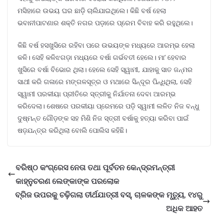
ମସିହାରେ ଉଭୟ ଘର ଛାଡ଼ି ଚାଲିଯାଇଥିଲେ। କିଛି ବର୍ଷ ହେଲା
ଭବାନୀପାଟଣାର ଶକ୍ତି ନଗର ପଡ଼ାରେ ପ୍ରେମ ବିବାହ କରି ରହୁଥିଲେ।
କିଛି ବର୍ଷ ହସଖୁସିରେ ରହିବା ପରେ ଉଭୟଙ୍କ ମଧ୍ୟରେ ଆରମ୍ଭ ହେଲା
କଳି। ସେହି କଳିଝଗଡ଼ା ମଧ୍ୟରେ ବର୍ଷା ଗର୍ଭବତୀ ହେଲେ। ମା’ ହେବାର
ଖୁସିରେ ବର୍ଷା ବିଭୋର ଥିଲା। ହେଲେ ସେହି ସ୍ୱାମୀ, ଯାହାକୁ ସାତ ଜନ୍ମର
ସାଥୀ କରି ଗଳାରେ ମଙ୍ଗଳସୂତ୍ର ଓ ମଥାରେ ସିନ୍ଦୂର ପିନ୍ଧିଥିଲା, ସେହି
ସ୍ୱାମୀ ପରକୀୟା ପ୍ରୀତିରେ ସ୍ତ୍ରୀକୁ ନିର୍ଯାତନା ଦେବା ଆରମ୍ଭ
କରିଦେଲା। ଶେଷରେ ପରକୀୟା ପ୍ରେମରେ ପଡ଼ି ସ୍ୱାମୀ ଲଳିତ ନିଜ ବନ୍ଧୁ
ଦୁଷ୍ମନ୍ତ ଗୌଡ଼ଙ୍କ ସହ ମିଶି ନିଜ ସ୍ତ୍ରୀ ବର୍ଷାକୁ ହତ୍ୟା କରିବା ପାଇଁ
ଷଡ଼ଯନ୍ତ୍ର କରିଥିଲା ବୋଲି ପୋଲିସ କହିଛି।
ବରିଷ୍ଠ କଂଗ୍ରେସ ନେତା ତଥା ପୂର୍ବତନ କେନ୍ଦ୍ରମନ୍ତ୍ରୀ
କାହ୍ନୁଚରଣ ଲେଙ୍କାଙ୍କ ପରଲୋକ
ବ୍ରିଜ ଉପରକୁ ଚଢ଼ିଗଲା ତୀର୍ଥଯାତ୍ରୀ ବସ୍, ଚାଳକଙ୍କ ମୃତ୍ୟୁ, ୧୪ରୁ
ଅଧିକ ଆହତ