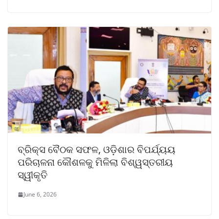
ବ୍ରିକ୍ସ ବୈଠକ ସଫଳ, ଓଡ଼ିଶାର ବିପର୍ଯ୍ୟୟ
ପରିଚାଳନା କୌଶଳକୁ ମିଳିଲା ବିଶ୍ୱସ୍ତରୀୟ
ସ୍ୱୀକୃତି
June 6, 2026