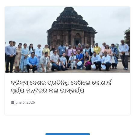
ବ୍ରିକ୍ସ୍ ଦେଶର ପ୍ରତିନିଧି ଦେଖିଲେ କୋଣାର୍କ
ସୂର୍ଯ୍ୟ ମନ୍ଦିରର କଳା ଭାସ୍କର୍ଯ୍ୟ
June 6, 2026