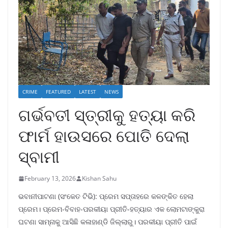
CRIME
FEATURED
LATEST
NEWS
ଗର୍ଭବତୀ ସ୍ତ୍ରୀକୁ ହତ୍ୟା କରି
ଫାର୍ମ ହାଉସରେ ପୋତି ଦେଲା
ସ୍ବାମୀ
February 13, 2026
Kishan Sahu
ଭବାନୀପାଟଣା (ସଂକେତ ଟିଭି): ପ୍ରେମ ସପ୍ତାହରେ କଳଙ୍କିତ ହେଲା
ପ୍ରେମ। ପ୍ରେମ-ବିବାହ-ପରକୀୟା ପ୍ରୀତି-ହତ୍ୟାର ଏକ ଲୋମଟାଙ୍କୁରା
ଘଟଣା ସାମ୍ନାକୁ ଆସିଛି କଳାହାଣ୍ଡି ଜିଲ୍ଲାରୁ। ପରକୀୟା ପ୍ରୀତି ପାଇଁ