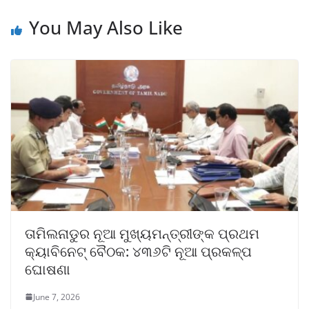
You May Also Like
ତାମିଲନାଡୁର ନୂଆ ମୁଖ୍ୟମନ୍ତ୍ରୀଙ୍କ ପ୍ରଥମ
କ୍ୟାବିନେଟ୍ ବୈଠକ: ୪୩୬ଟି ନୂଆ ପ୍ରକଳ୍ପ
ଘୋଷଣା
June 7, 2026