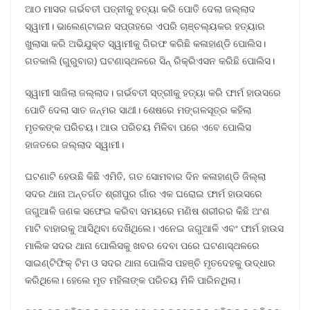
ଆଠ ମାସର ଗର୍ଭବତୀ ପତ୍ନୀକୁ ହତ୍ୟା କରି ପୋତି ଦେଲା ଜଲ୍ଲାଦ
ସ୍ୱାମୀ। ଭାଲେଣ୍ଟାଇନ ସପ୍ତାହରେ ଏପରି ଚାଞ୍ଚଲ୍ୟକର ହତ୍ୟାର
ଖୁଲାସା କରି ଅଭିଯୁକ୍ତ ସ୍ୱାମୀକୁ ଗିରଫ କରିଛି କଳାହାଣ୍ଡି ପୋଲିସ।
ଗତକାଲି (ଗୁରୁବାର) ଘଟଣାସ୍ଥଳରେ ସିନ୍‌ ରିକ୍ରିଏସନ କରିଛି ପୋଲିସ।
ସ୍ୱାମୀ ସାଜିଲା ଜଲ୍ଲାଦ। ଗର୍ଭବତୀ ସ୍ତ୍ରୀକୁ ହତ୍ୟା କରି ଫାର୍ମ ହାଉସରେ
ପୋତି ଦେଲା ସାତ ଜନ୍ମର ସାଥୀ। ଶେଷରେ ମଙ୍ଗଳସୂତ୍ର କହିଲା
ମୃତକଙ୍କ ପରିଚୟ। ଆଉ ପରିଚୟ ମିଳିବା ପରେ ଏବେ ପୋଲିସ
ହାଜତରେ ଜଲ୍ଲାଦ ସ୍ୱାମୀ।
ଘଟଣାଟି ହେଉଛି କିଛି ଏମିତି, ଗତ ସୋମବାର ଦିନ କଳାହାଣ୍ଡି ଜିଲ୍ଲା
ସଦର ଥାନା ଅନ୍ତର୍ଗତ ଶ୍ରୀପୁର ଗାଁର ଏକ ଘରୋଇ ଫାର୍ମ ହାଉସରେ
ଜଗୁଆଳି ଜଣକ ସଫେଇ କରିବା ସମୟରେ ମଣିଷ ଶରୀରର କିଛି ଅଂଶ
ମାଟି ବାହାରକୁ ଆସିଥିବା ଦେଖିଥିଲେ। ଏନେଇ ଜଗୁଆଳି ଏବଂ ଫାର୍ମ ହାଉସ
ମାଲିକ ସଦର ଥାନା ପୋଲିସକୁ ଖବର ଦେବା ପରେ ଘଟଣାସ୍ଥଳରେ
ସାଇଣ୍ଟିଫିକ୍ ଟିମ ଓ ସଦର ଥାନା ପୋଲିସ ପହଞ୍ଚି ମୃତଦେହକୁ ଉଦ୍ଧାର
କରିଥିଲେ। ହେଲେ ମୃତ ମହିଳାଙ୍କ ପରିଚୟ ମିଳି ପାରିନଥିଲା।