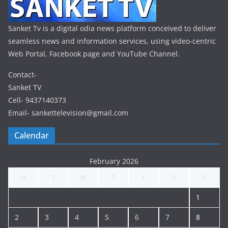
Sanket Tv is a digital odia news platform conceived to deliver
seamless news and information services, using video-centric
Web Portal, Facebook page and YouTube Channel.
Contact-
Sanket TV
Cell- 9437140373
Email- sankettelevision@gmail.com
Calendar
February 2026
M
T
W
T
F
S
S
1
2
3
4
5
6
7
8