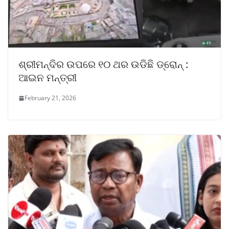
ଶ୍ରୀମନ୍ଦିର ଉପରେ ୧୦ ଥର ଉଡିଛି ଡ୍ରୋନ୍ :
ଆଇନ ମନ୍ତ୍ରୀ
February 21, 2026