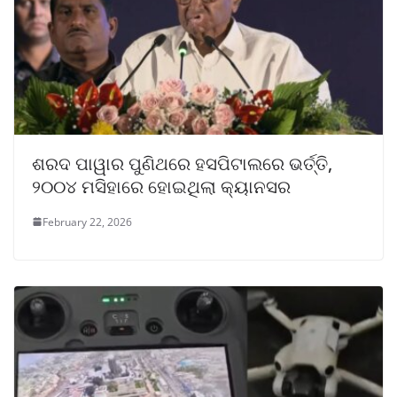
ଶରଦ ପାୱାର ପୁଣିଥରେ ହସପିଟାଲରେ ଭର୍ତ୍ତି,
୨୦୦୪ ମସିହାରେ ହୋଇଥିଲା କ୍ୟାନସର
February 22, 2026