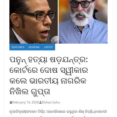
FEATURED
GENERAL
LATEST
ପନୁନ୍ ହତ୍ୟା ଷଡ଼ଯନ୍ତ୍ର:
କୋର୍ଟରେ ଦୋଷ ସ୍ୱୀକାର
କଲେ ଭାରତୀୟ ନାଗରିକ
ନିଖିଲ ଗୁପ୍ତା
February 14, 2026
Kishan Sahu
ନୂଆଦିଲ୍ଲୀ(ସଂକେତ ଟିଭି): ଆମେରିକାରେ ରହୁଥିବା ଶିଖ୍ ବିଚ୍ଛିନ୍ନତାବାଦୀ