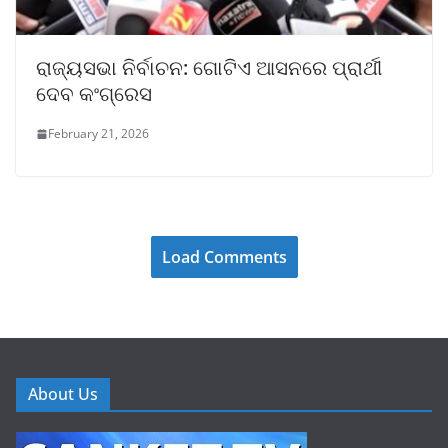
ରାଜ୍ୟସଭା ନିର୍ବାଚନ: ଗୋଟିଏ ଆସନରେ ପ୍ରାର୍ଥୀ
ଦେବ କଂଗ୍ରେସ
February 21, 2026
Load Comments
About Us