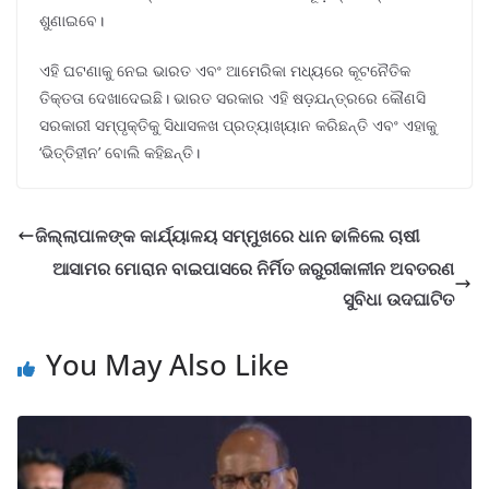
ଶୁଣାଇବେ।
ଏହି ଘଟଣାକୁ ନେଇ ଭାରତ ଏବଂ ଆମେରିକା ମଧ୍ୟରେ କୂଟନୈତିକ
ତିକ୍ତତା ଦେଖାଦେଇଛି। ଭାରତ ସରକାର ଏହି ଷଡ଼ଯନ୍ତ୍ରରେ କୌଣସି
ସରକାରୀ ସମ୍ପୃକ୍ତିକୁ ସିଧାସଳଖ ପ୍ରତ୍ୟାଖ୍ୟାନ କରିଛନ୍ତି ଏବଂ ଏହାକୁ
‘ଭିତ୍ତିହୀନ’ ବୋଲି କହିଛନ୍ତି।
ଜିଲ୍ଲାପାଳଙ୍କ କାର୍ଯ୍ୟାଳୟ ସମ୍ମୁଖରେ ଧାନ ଢାଳିଲେ ଚାଷୀ
ଆସାମର ମୋରାନ ବାଇପାସରେ ନିର୍ମିତ ଜରୁରୀକାଳୀନ ଅବତରଣ
ସୁବିଧା ଉଦଘାଟିତ
You May Also Like