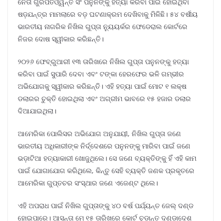
ନେତା ଗୁରପତଓ୍ୱନ୍ତ ସିଂ ପନୁନଙ୍କୁ ହତ୍ୟା କରିବା ପାଇଁ ହୋଇଥିବା
ଷଡ଼ଯନ୍ତ୍ର ମାମଲାରେ ବଡ଼ ଘଟଣାକ୍ରମ ଦେଖିବାକୁ ମିଳିଛି। ୫୪ ବର୍ଷୀୟ
ଭାରତୀୟ ନାଗରିକ ନିଖିଲ ଗୁପ୍ତା ନ୍ୟୁୟର୍କର ଫେଡେରାଲ କୋର୍ଟରେ
ନିଜର ଦୋଷ ସ୍ୱୀକାର କରିଛନ୍ତି।
୨୦୨୬ ଫେବ୍ରୁଆରୀ ୧୩ ତାରିଖରେ ନିଖିଲ ଗୁପ୍ତା ପନୁନଙ୍କୁ ହତ୍ୟା
କରିବା ପାଇଁ ସୁପାରି ଦେବା ଏବଂ ଟଙ୍କା ହେରଫେର ଭଳି ଗମ୍ଭୀର
ଅଭିଯୋଗକୁ ସ୍ୱୀକାର କରିଛନ୍ତି। ଏହି ହତ୍ୟା ପାଇଁ ମୋଟ ୧ ଲକ୍ଷ
ଡଲାରର ଚୁକ୍ତି ହୋଇଥିଲା ଏବଂ ଅଗ୍ରୀମ ଭାବରେ ୧୫ ହଜାର ଡଲାର
ଦିଆଯାଇଥିଲା।
ଆମେରିକା ପୋଲିସର ଅଭିଯୋଗ ଅନୁଯାୟୀ, ନିଖିଲ ଗୁପ୍ତା ଜଣେ
ଭାରତୀୟ ଅଧିକାରୀଙ୍କ ନିର୍ଦ୍ଦେଶରେ ପନୁନଙ୍କୁ ମାରିବା ପାଇଁ ଜଣେ
ଭଡ଼ାଟିଆ ହତ୍ୟାକାରୀ ଖୋଜୁଥିଲେ। ସେ ଜଣେ ବ୍ୟକ୍ତିଙ୍କୁ ହିଁ ଏହି କାମ
ପାଇଁ ଯୋଗାଯୋଗ କରିଥିଲେ, କିନ୍ତୁ ସେହି ବ୍ୟକ୍ତି ଜଣକ ପ୍ରକୃତରେ
ଆମେରିକା ଗୁପ୍ତଚର ସଂସ୍ଥାର ଜଣେ ଏଜେଣ୍ଟ ଥିଲେ।
ଏହି ଅପରାଧ ପାଇଁ ନିଖିଲ ଗୁପ୍ତାଙ୍କୁ ୪୦ ବର୍ଷ ପର୍ଯ୍ୟନ୍ତ ଜେଲ୍ ଦଣ୍ଡ
ହୋଇପାରେ। ଆସନ୍ତା ମେ ୧୫ ତାରିଖରେ କୋର୍ଟ ଚୂଡ଼ାନ୍ତ ଦଣ୍ଡାଦେଶ