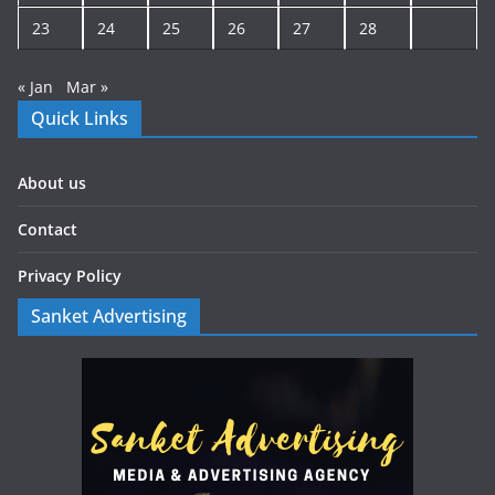
23
24
25
26
27
28
« Jan
Mar »
Quick Links
About us
Contact
Privacy Policy
Sanket Advertising