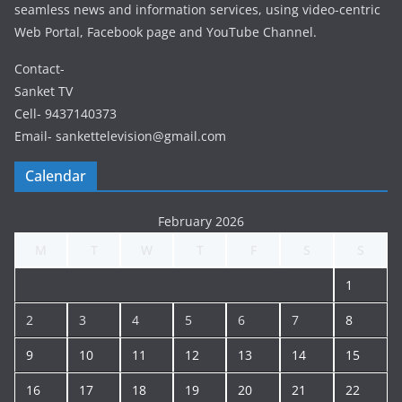
seamless news and information services, using video-centric
Web Portal, Facebook page and YouTube Channel.
Contact-
Sanket TV
Cell- 9437140373
Email- sankettelevision@gmail.com
Calendar
February 2026
M
T
W
T
F
S
S
1
2
3
4
5
6
7
8
9
10
11
12
13
14
15
16
17
18
19
20
21
22