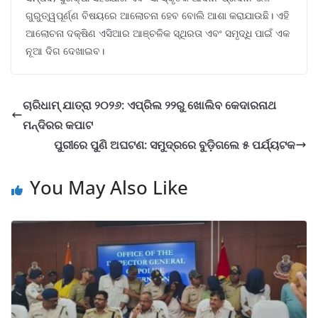
ଗୁରୁତ୍ୱପୂର୍ଣ୍ଣ ବିଷୟରେ ଆଲୋଚନା ହେବ ବୋଲି ଆଶା କରାଯାଉଛି। ଏହି
ଆଲୋଚନା ଦକ୍ଷିଣ ଏସିଆର ଆଞ୍ଚଳିକ ସ୍ଥିରତା ଏବଂ ସମୃଦ୍ଧି ପାଇଁ ଏକ
ନୂଆ ଦିଗ ଦେଖାଇବ।
ଚାରିଧାମ୍ ଯାତ୍ରା ୨୦୨୬: ଏପ୍ରିଲ ୨୨ରୁ ଖୋଲିବ କେଦାରନାଥ
ମନ୍ଦିରର କପାଟ
ପୁରୀରେ ପୁଣି ଅଘଟଣ: ସମୁଦ୍ରରେ ବୁଡ଼ିଗଲେ ୫ ପର୍ଯ୍ୟଟକ
You May Also Like