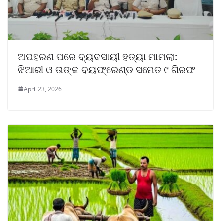
ଅପହରଣ ପରେ ବ୍ୟବସାୟୀ ହତ୍ୟା ମାମଲା:
ଝିଆରୀ ଓ ତାଙ୍କ ବୟଫ୍ରେଣ୍ଡ ସମେତ ୯ ଗିରଫ
April 23, 2026