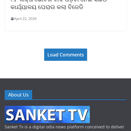
କାର୍ଯ୍ୟାଳୟ ଘେରାଉ କଲା ବିଜେଡି
April 22, 2026
Load Comments
About Us
Sanket Tv is a digital odia news platform conceived to deliver