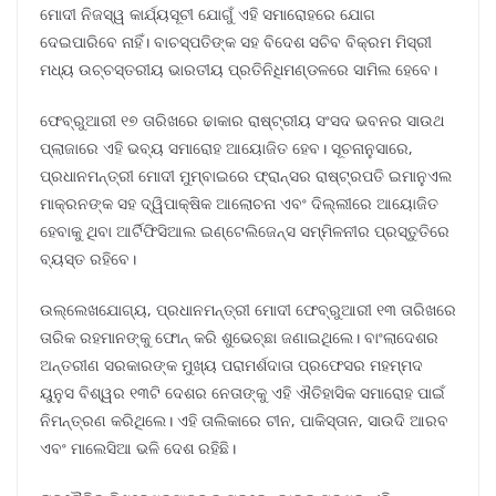
ମୋଦୀ ନିଜସ୍ୱ କାର୍ଯ୍ୟସୂଚୀ ଯୋଗୁଁ ଏହି ସମାରୋହରେ ଯୋଗ
ଦେଇପାରିବେ ନାହିଁ। ବାଚସ୍ପତିଙ୍କ ସହ ବିଦେଶ ସଚିବ ବିକ୍ରମ ମିସ୍ରୀ
ମଧ୍ୟ ଉଚ୍ଚସ୍ତରୀୟ ଭାରତୀୟ ପ୍ରତିନିଧିମଣ୍ଡଳରେ ସାମିଲ ହେବେ।
ଫେବ୍ରୁଆରୀ ୧୭ ତାରିଖରେ ଢାକାର ରାଷ୍ଟ୍ରୀୟ ସଂସଦ ଭବନର ସାଉଥ
ପ୍ଲାଜାରେ ଏହି ଭବ୍ୟ ସମାରୋହ ଆୟୋଜିତ ହେବ। ସୂଚନାନୁସାରେ,
ପ୍ରଧାନମନ୍ତ୍ରୀ ମୋଦୀ ମୁମ୍ବାଇରେ ଫ୍ରାନ୍ସର ରାଷ୍ଟ୍ରପତି ଇମାନୁଏଲ
ମାକ୍ରନଙ୍କ ସହ ଦ୍ୱିପାକ୍ଷିକ ଆଲୋଚନା ଏବଂ ଦିଲ୍ଲୀରେ ଆୟୋଜିତ
ହେବାକୁ ଥିବା ଆର୍ଟିଫିସିଆଲ ଇଣ୍ଟେଲିଜେନ୍ସ ସମ୍ମିଳନୀର ପ୍ରସ୍ତୁତିରେ
ବ୍ୟସ୍ତ ରହିବେ।
ଉଲ୍ଲେଖଯୋଗ୍ୟ, ପ୍ରଧାନମନ୍ତ୍ରୀ ମୋଦୀ ଫେବ୍ରୁଆରୀ ୧୩ ତାରିଖରେ
ତାରିକ ରହମାନଙ୍କୁ ଫୋନ୍ କରି ଶୁଭେଚ୍ଛା ଜଣାଇଥିଲେ। ବାଂଲାଦେଶର
ଅନ୍ତରୀଣ ସରକାରଙ୍କ ମୁଖ୍ୟ ପରାମର୍ଶଦାତା ପ୍ରଫେସର ମହମ୍ମଦ
ୟୁନୁସ ବିଶ୍ୱର ୧୩ଟି ଦେଶର ନେତାଙ୍କୁ ଏହି ଐତିହାସିକ ସମାରୋହ ପାଇଁ
ନିମନ୍ତ୍ରଣ କରିଥିଲେ। ଏହି ତାଲିକାରେ ଚୀନ, ପାକିସ୍ତାନ, ସାଉଦି ଆରବ
ଏବଂ ମାଲେସିଆ ଭଳି ଦେଶ ରହିଛି।