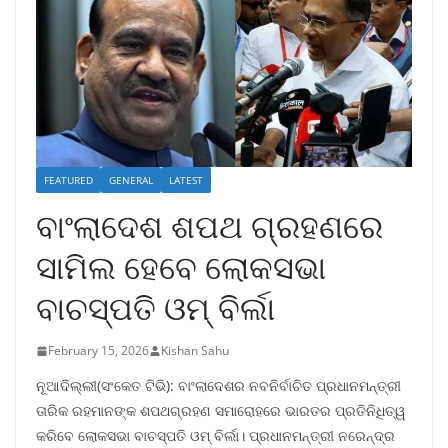
FEATURED
GENERAL
LATEST
ବାଂଲାଦେଶ ଶପଥ ଗ୍ରହଣରେ
ସାମିଲ ହେବେ ଲୋକସଭା
ବାଚସ୍ପତି ଓମ୍ ବିର୍ଲା
February 15, 2026
Kishan Sahu
ନୂଆଦିଲ୍ଲୀ(ସଂକେତ ଟିଭି): ବାଂଲାଦେଶର ନବନିର୍ବାଚିତ ପ୍ରଧାନମନ୍ତ୍ରୀ
ତାରିକ ରହମାନଙ୍କ ଶପଥଗ୍ରହଣ ସମାରୋହରେ ଭାରତର ପ୍ରତିନିଧିତ୍ୱ
କରିବେ ଲୋକସଭା ବାଚସ୍ପତି ଓମ୍ ବିର୍ଲା। ପ୍ରଧାନମନ୍ତ୍ରୀ ନରେନ୍ଦ୍ର