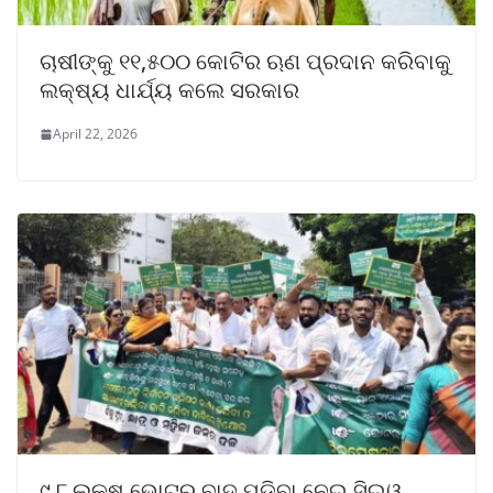
ଚାଷୀଙ୍କୁ ୧୧,୫୦୦ କୋଟିର ଋଣ ପ୍ରଦାନ କରିବାକୁ
ଲକ୍ଷ୍ୟ ଧାର୍ଯ୍ୟ କଲେ ସରକାର
April 22, 2026
୯.୮ ଲକ୍ଷ ଭୋଟର ବାଦ ପଡ଼ିବା ନେଇ ସିଇଓ