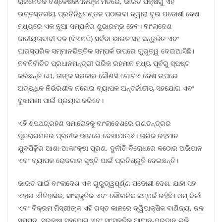
ରାଜନୈତିକ ବିଶ୍ଳେଷକମାନଙ୍କ ମତରେ, ଭାରତ ପକ୍ଷରୁ ଏହି
ଉଚ୍ଚସ୍ତରୀୟ ପ୍ରତିନିଧିମଣ୍ଡଳ ପଠାଇବା ଦ୍ୱାରା ଦୁଇ ପଡୋଶୀ ଦେଶ
ମଧ୍ୟରେ ଏକ ନୂଆ ସମ୍ପର୍କର ଶୁଭାରମ୍ଭ ହେବ। ବାଂଲାଦେଶ
ଜାତୀୟତାବାଦୀ ଦଳ (ବିଏନପି) ସର୍ବଦା ଭାରତ ସହ ସନ୍ତୁଳିତ ଏବଂ
ପାରସ୍ପରିକ ସମ୍ମାନଭିତ୍ତିକ ସମ୍ପର୍କ ଉପରେ ଗୁରୁତ୍ୱ ଦେଇଆସିଛି।
ନବନିର୍ବାଚିତ ପ୍ରଧାନମନ୍ତ୍ରୀ ତାରିକ ରହମାନ ମଧ୍ୟ ପୂର୍ବରୁ ସ୍ପଷ୍ଟ
କରିଛନ୍ତି ଯେ, ତାଙ୍କ ସରକାର କୌଣସି ଗୋଟିଏ ଦେଶ ଉପରେ
ଅତ୍ୟଧିକ ନିର୍ଭରଶୀଳ ନହୋଇ ବ୍ୟାପକ ଅନ୍ତର୍ଜାତୀୟ ସହଯୋଗ ଏବଂ
ବୁଝାମଣା ପାଇଁ ପ୍ରୟାସ କରିବେ।
ଏହି ଶପଥଗ୍ରହଣ ସମାରୋହକୁ ବାଂଲାଦେଶରେ ଗଣତନ୍ତ୍ରର
ପୁନରାଗମନର ପ୍ରତୀକ ଭାବରେ ଦେଖାଯାଉଛି। ତାରିକ ରହମାନ
ଯୁବପିଢ଼ିର ଆଶା-ଆକାଂକ୍ଷା ପୂରଣ, ଦୁର୍ନୀତି ବିରୋଧରେ କଠୋର ଅଭିଯାନ
ଏବଂ ବ୍ୟାପକ ରୋଜଗାର ସୃଷ୍ଟି ପାଇଁ ପ୍ରତିଶ୍ରୁତି ଦେଇଛନ୍ତି।
ଭାରତ ପାଇଁ ବାଂଲାଦେଶ ଏକ ଗୁରୁତ୍ୱପୂର୍ଣ୍ଣ ପଡୋଶୀ ଦେଶ, ଯାହା ସହ
ଏହାର ଐତିହାସିକ, ସାଂସ୍କୃତିକ ଏବଂ ଭୌଗଳିକ ସମ୍ପର୍କ ରହିଛି। ଓମ୍ ବିର୍ଲା
ଏବଂ ବିକ୍ରମ ମିସ୍ରୀଙ୍କ ଏହି ଗସ୍ତ କାଳରେ ଦ୍ୱିପାକ୍ଷିକ ବାଣିଜ୍ୟ, ଜଳ
ସମ୍ପଦ, ସୁରକ୍ଷା ସହଯୋଗ ଏବଂ ସାଂସ୍କୃତିକ ଆଦାନ-ପ୍ରଦାନ ଭଳି