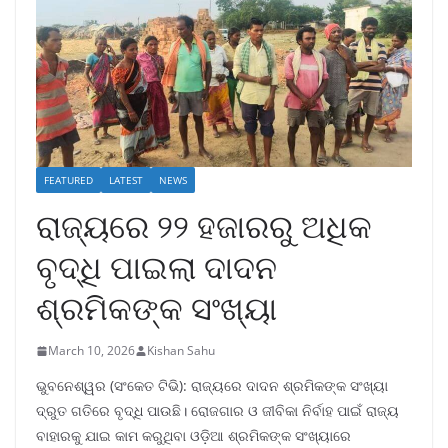
FEATURED
LATEST
NEWS
ରାଜ୍ୟରେ ୨୨ ହଜାରରୁ ଅଧିକ
ବୃଦ୍ଧି ପାଇଲା ଦାଦନ
ଶ୍ରମିକଙ୍କ ସଂଖ୍ୟା
March 10, 2026
Kishan Sahu
ଭୁବନେଶ୍ୱର (ସଂକେତ ଟିଭି): ରାଜ୍ୟରେ ଦାଦନ ଶ୍ରମିକଙ୍କ ସଂଖ୍ୟା
ଦ୍ରୁତ ଗତିରେ ବୃଦ୍ଧି ପାଉଛି। ରୋଜଗାର ଓ ଜୀବିକା ନିର୍ବାହ ପାଇଁ ରାଜ୍ୟ
ବାହାରକୁ ଯାଇ କାମ କରୁଥିବା ଓଡ଼ିଆ ଶ୍ରମିକଙ୍କ ସଂଖ୍ୟାରେ