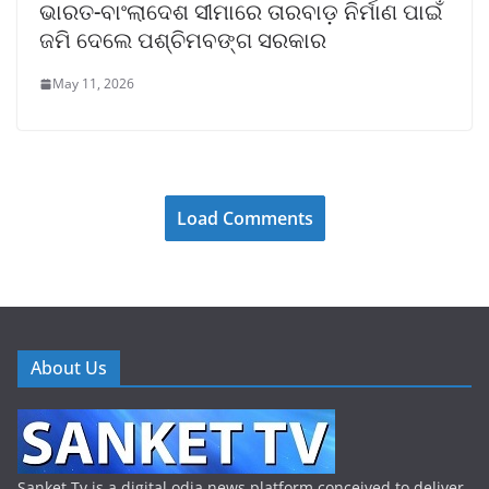
ଭାରତ-ବାଂଲାଦେଶ ସୀମାରେ ତାରବାଡ଼ ନିର୍ମାଣ ପାଇଁ
ଜମି ଦେଲେ ପଶ୍ଚିମବଙ୍ଗ ସରକାର
May 11, 2026
Load Comments
About Us
Sanket Tv is a digital odia news platform conceived to deliver