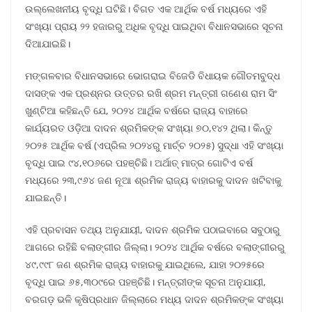
ଉଲ୍ଲେଖନୀୟ ବୃଦ୍ଧି ଘଟିଛି। ବିଗତ ଏକ ଆର୍ଥିକ ବର୍ଷ ମଧ୍ୟରେ ଏହି
ସଂଖ୍ୟା ପ୍ରାୟ ୨୨ ହଜାରରୁ ଅଧିକ ବୃଦ୍ଧି ପାଇଥିବା ବିଧାନସଭାରେ ସୂଚନା
ଦିଆଯାଇଛି।
ମଙ୍ଗଳବାର ବିଧାନସଭାରେ ଭୋଗରାଇ ବିଜେଡି ବିଧାୟକ ଗୌତମବୁଦ୍ଧ
ଦାସଙ୍କ ଏକ ପ୍ରଶ୍ନର ଉତ୍ତର ରଖି ଶ୍ରମ ମନ୍ତ୍ରୀ ଗଣେଶ ରାମ ସିଂ
ଖୁଣ୍ଟିଆ କହିଛନ୍ତି ଯେ, ୨୦୨୪ ଆର୍ଥିକ ବର୍ଷରେ ରାଜ୍ୟ ବାହାରେ
କାର୍ଯ୍ୟରତ ଓଡ଼ିଆ ଦାଦନ ଶ୍ରମିକଙ୍କ ସଂଖ୍ୟା ୭୦,୧୪୨ ଥିଲା। କିନ୍ତୁ
୨୦୨୫ ଆର୍ଥିକ ବର୍ଷ (ଏପ୍ରିଲ ୨୦୨୪ରୁ ମାର୍ଚ୍ଚ ୨୦୨୫) ସୁଦ୍ଧା ଏହି ସଂଖ୍ୟା
ବୃଦ୍ଧି ପାଇ ୯୪,୧୦୬ରେ ପହଞ୍ଚିଛି। ଅର୍ଥାତ୍ ମାତ୍ର ଗୋଟିଏ ବର୍ଷ
ମଧ୍ୟରେ ୨୩,୯୬୪ ଜଣ ନୂଆ ଶ୍ରମିକ ରାଜ୍ୟ ବାହାରକୁ ଦାଦନ ଖଟିବାକୁ
ଯାଇଛନ୍ତି।
ଏହି ପ୍ରବାସନ ତଥ୍ୟ ଅନୁଯାୟୀ, ଦାଦନ ଶ୍ରମିକ ପଠାଇବାରେ ସବୁଠାରୁ
ଆଗରେ ରହିଛି ବଲାଙ୍ଗୀର ଜିଲ୍ଲା। ୨୦୨୪ ଆର୍ଥିକ ବର୍ଷରେ ବଲାଙ୍ଗୀରରୁ
୪୯,୯୯୮ ଜଣ ଶ୍ରମିକ ରାଜ୍ୟ ବାହାରକୁ ଯାଇଥିଲେ, ଯାହା ୨୦୨୫ରେ
ବୃଦ୍ଧି ପାଇ ୬୫,୩୦୯ରେ ପହଞ୍ଚିଛି। ମନ୍ତ୍ରୀଙ୍କ ସୂଚନା ଅନୁଯାୟୀ,
ବରଗଡ଼ ଭଳି କୃଷିପ୍ରଧାନ ଜିଲ୍ଲାରେ ମଧ୍ୟ ଦାଦନ ଶ୍ରମିକଙ୍କ ସଂଖ୍ୟା