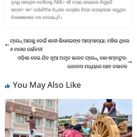
ବୃଦ୍ଧି ପାଉଥିବା ଦେଖିବାକୁ ମିଳିଛି। ଏହି ତଥ୍ୟ ରାଜ୍ୟରେ ନିଯୁକ୍ତି
ସଙ୍କଟ ଏବଂ ଅର୍ଥନୈତିକ ଚିନ୍ତାର ଗମ୍ଭୀର ଚିତ୍ର ଉପସ୍ଥାପନ କରୁଥିବା
ବିଶେଷଜ୍ଞମାନେ ମତ ଦେଇଛନ୍ତି।
ଟ୍ରେନ୍ ଆଗକୁ ଡେଇଁ ଶାଳୀ-ଭିଣେଇଙ୍କ ଆତ୍ମହତ୍ୟା; ମହିଳା ଥିଲେ
୬ ମାସର ଗର୍ଭବତୀ
ଓଡ଼ିଶା ଦେଇ ଯିବ ନୂଆ ଅମୃତ ଭାରତ ଟ୍ରେନ୍, କୋଏମ୍ବାଟୁର-
ଧାନବାଦ ମଧ୍ୟରେ ହେବ ଚଳାଚଳ
You May Also Like