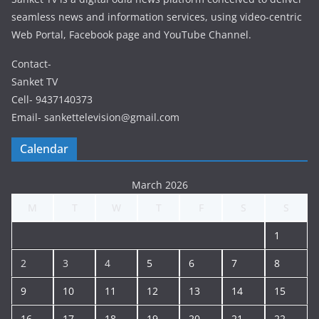
seamless news and information services, using video-centric
Web Portal, Facebook page and YouTube Channel.
Contact-
Sanket TV
Cell- 9437140373
Email- sankettelevision@gmail.com
Calendar
March 2026
M
T
W
T
F
S
S
1
2
3
4
5
6
7
8
9
10
11
12
13
14
15
16
17
18
19
20
21
22