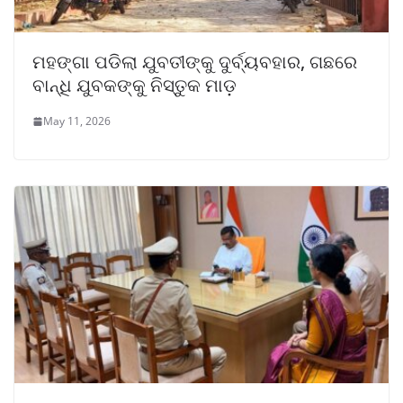
ମହଙ୍ଗା ପଡିଲା ଯୁବତୀଙ୍କୁ ଦୁର୍ବ୍ୟବହାର, ଗଛରେ
ବାନ୍ଧି ଯୁବକଙ୍କୁ ନିସ୍ତୁକ ମାଡ଼
May 11, 2026