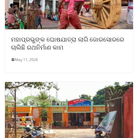
ମହାପ୍ରଭୁଙ୍କ ଘୋଷଯାତ୍ରା ଲାଗି ଜୋରସୋରରେ
ଚାଲିଛି ରଥନିର୍ମାଣ କାମ
May 11, 2026