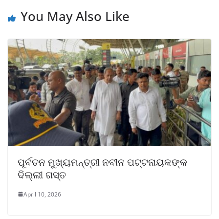
You May Also Like
ପୂର୍ବତନ ମୁଖ୍ୟମନ୍ତ୍ରୀ ନବୀନ ପଟ୍ଟନାୟକଙ୍କ
ଦିଲ୍ଲୀ ଗସ୍ତ
April 10, 2026