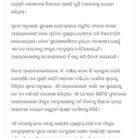
ବ୍ୟକ୍ତି ସେମାନଙ୍କ ନିକଟରେ ପହଞ୍ଚି ଗୁଳି ଚଳାଇବାକୁ ଉଦ୍ୟମ
କରିଥିଲା।
ସୂଚନା ଅନୁଯାୟୀ, ସୁରକ୍ଷା ବ୍ୟବସ୍ଥାରେ ତ୍ରୁଟିର ଫାଇଦା ଉଠାଇ
ଆକ୍ରମଣକାରୀ ଜଣକ ପୂର୍ବତନ ମୁଖ୍ୟମନ୍ତ୍ରୀଙ୍କ ଅତି ନିକଟବର୍ତ୍ତୀ
ହୋଇଯାଇଥିଲା। ତେବେ ସୁରକ୍ଷାକର୍ମୀଙ୍କ ତୁରନ୍ତ ପଦକ୍ଷେପ ଯୋଗୁଁ
ଏକ ବଡ଼ ଅଘଟଣରୁ ଫାରୁକ ଅବଦୁଲ୍ଲା ବର୍ତ୍ତିଯାଇଛନ୍ତି।
ଆକ୍ରମଣକାରୀକୁ ଘଟଣାସ୍ଥଳରେ ହିଁ କାବୁ କରି ଗିରଫ କରାଯାଇଛି।
ଗିରଫ ଆକ୍ରମଣକାରୀଜଣକ ୬୮ ବର୍ଷୀୟ କମଲ ସିଂ ଜାମୱାଲ ବୋଲି
ଜଣାପଡ଼ିଛି। ସେ ପୁରାନି ମଣ୍ଡି ଅଞ୍ଚଳର ବାସିନ୍ଦା। ପୋଲିସ ସୂତ୍ରରୁ
ମିଳିଥିବା ସୂଚନା ଅନୁସାରେ, ଏହି ଆକ୍ରମଣକାରୀ ଏପରି ଏକ ସୁଯୋଗକୁ
ଗତ ୨୦ ବର୍ଷ ଧରି ଅପେକ୍ଷା କରିଥିଲା। ଏହି ଘଟଣାର ସିସିଟିଭି ଫୁଟେଜରେ
ଆକ୍ରମଣକାରୀ ଫାରୁକ ଅବଦୁଲ୍ଲାଙ୍କୁ ଅତି ନିକଟରୁ ପିସ୍ତଲ ଦ୍ବାରା
ଆକ୍ରମଣ ଉଦ୍ୟମ କରୁଥିବା ସ୍ପଷ୍ଟ ଦେଖିବାକୁ ମିଳିଛି।
ଏହି ଘଟଣାକୁ ନେଇ ଜାମ୍ମୁ କାଶ୍ମୀର ମୁଖ୍ୟମନ୍ତ୍ରୀ ତଥା ଫାରୁକ
ଅବଦୁଲ୍ଲାଙ୍କ ପୁତ୍ର ଓମାର ଅବଦୁଲ୍ଲା ଗଭୀର ଆଶ୍ବସ୍ତି ପ୍ରକାଶ