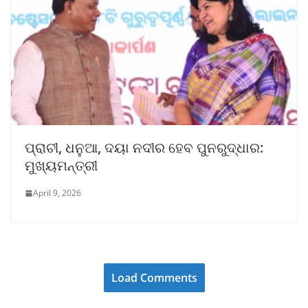
ପ୍ରାଚୀ, ଧନୁଆ, ଦୟା ନଦୀର ହେବ ପୁନରୁଦ୍ଧାର:
ମୁଖ୍ୟମନ୍ତ୍ରୀ
April 9, 2026
Load Comments