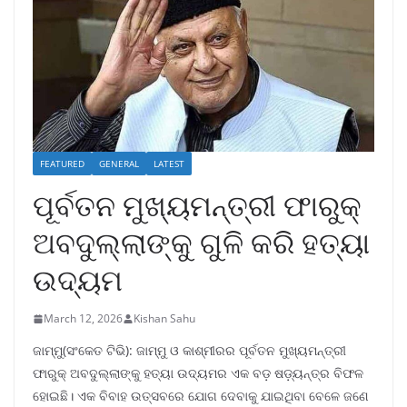
FEATURED
GENERAL
LATEST
ପୂର୍ବତନ ମୁଖ୍ୟମନ୍ତ୍ରୀ ଫାରୁକ୍
ଅବଦୁଲ୍ଲାଙ୍କୁ ଗୁଳି କରି ହତ୍ୟା
ଉଦ୍ୟମ
March 12, 2026
Kishan Sahu
ଜାମ୍ମୁ(ସଂକେତ ଟିଭି): ଜାମ୍ମୁ ଓ କାଶ୍ମୀରର ପୂର୍ବତନ ମୁଖ୍ୟମନ୍ତ୍ରୀ
ଫାରୁକ୍ ଅବଦୁଲ୍ଲାଙ୍କୁ ହତ୍ୟା ଉଦ୍ୟମର ଏକ ବଡ଼ ଷଡ଼୍ୟନ୍ତ୍ର ବିଫଳ
ହୋଇଛି। ଏକ ବିବାହ ଉତ୍ସବରେ ଯୋଗ ଦେବାକୁ ଯାଇଥିବା ବେଳେ ଜଣେ