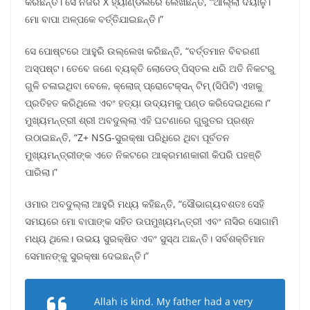
କରିଛନ୍ତି। ସେ ନିଜର X ହ୍ୟାଣ୍ଡଲରେ ଲେଖିଛନ୍ତି, “ଆଲ୍ଲା ଦୟାଳୁ।
ମୋ ବାପା ଅଳ୍ପକେ ବର୍ତ୍ତିଯାଇଛନ୍ତି।”
ସେ ପୋଷ୍ଟରେ ଆହୁରି ଉଲ୍ଲେଖ କରିଛନ୍ତି, “ବର୍ତ୍ତମାନ ବିବରଣୀ
ଅସ୍ପଷ୍ଟ। ତେବେ ଜଣେ ବ୍ୟକ୍ତି ଲୋଡେଡ୍ ପିସ୍ତଲ ଧରି ଅତି ନିକଟରୁ
ଗୁଳି ଚଳାଇଥିବା ବେଳେ, କ୍ଲୋଜ୍ ପ୍ରୋଟେକ୍ସନ୍ ଟିମ୍ (ସିପିଟି) ଏହାକୁ
ପ୍ରତିହତ କରିଥିଲେ ଏବଂ ହତ୍ୟା ଉଦ୍ୟମକୁ ପଣ୍ଡ କରିଦେଇଥିଲେ।”
ମୁଖ୍ୟମନ୍ତ୍ରୀ ଶ୍ରୀ ଅବଦୁଲ୍ଲା ଏହି ଘଟଣାରେ ଗୁରୁତର ପ୍ରଶ୍ନ
ଉଠାଇଛନ୍ତି, “Z+ NSG-ସୁରକ୍ଷା ପରିଧିରେ ଥିବା ପୂର୍ବତନ
ମୁଖ୍ୟମନ୍ତ୍ରୀଙ୍କ ଏତେ ନିକଟରେ ଆକ୍ରମଣକାରୀ କିପରି ପହଞ୍ଚି
ପାରିଲା।”
ଓମାର ଅବଦୁଲ୍ଲା ଆହୁରି ମଧ୍ୟ କହିଛନ୍ତି, “ସୌଭାଗ୍ୟବଶତଃ ସେହି
ସମୟରେ ମୋ ବାପାଙ୍କ ସହିତ ଉପମୁଖ୍ୟମନ୍ତ୍ରୀ ଏବଂ ନାସିର ସୋଗାମି
ମଧ୍ୟ ଥିଲେ। ଉଭୟ ସୁରକ୍ଷିତ ଏବଂ ସୁସ୍ଥ ଅଛନ୍ତି। ସର୍ବଶକ୍ତିମାନ
ସେମାନଙ୍କୁ ସୁରକ୍ଷା ଦେଇଛନ୍ତି।”
Allah is kind. My father had a very