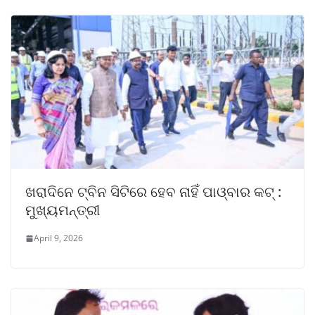
ଖରାଦିନେ ଟ୍ବିନ ସିଟିରେ ହେବ ନାହିଁ ପାଓ୍ବାର କଟ୍ :
ମୁଖ୍ୟମନ୍ତ୍ରୀ
April 9, 2026