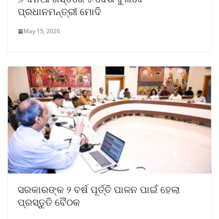
ପ୍ରଧାନମନ୍ତ୍ରୀ ମୋଦି
May 15, 2026
ସରକାରଙ୍କ ୨ ବର୍ଷ ପୂର୍ତ୍ତି ପାଳନ ପାଇଁ ହେଲା
ପ୍ରସ୍ତୁତି ବୈଠକ