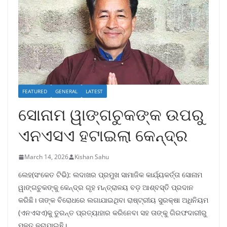
FEATURED
GENERAL
LATEST
ସୋନାମ ୱାଙ୍ଗଚୁକଙ୍କ ଉପରୁ
ଏନଏସଏ ହଟାଇଲା କେନ୍ଦ୍ର
March 14, 2026
Kishan Sahu
ଲେହ(ସଂକେତ ଟିଭି): ଲଦାଖର ପ୍ରମୁଖ ସାମାଜିକ କାର୍ଯ୍ୟକର୍ତ୍ତା ସୋନାମ
ୱାଙ୍ଗଚୁକଙ୍କୁ କେନ୍ଦ୍ର ଗୃହ ମନ୍ତ୍ରାଳୟ ବଡ଼ ଆଶ୍ବସ୍ତି ପ୍ରଦାନ
କରିଛି। ତାଙ୍କ ବିରୋଧରେ ଲଗାଯାଇଥିବା ରାଷ୍ଟ୍ରୀୟ ସୁରକ୍ଷା ଅଧିନିୟମ
(ଏନଏସଏ)କୁ ତୁରନ୍ତ ପ୍ରତ୍ୟାହାର କରିନେବା ସହ ତାଙ୍କୁ ଗିରଫଦାରୀରୁ
ମୁକ୍ତ କରାଯାଇଛି।