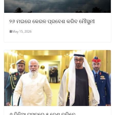
୨୬ ମଇରେ କେରଳ ପ୍ରବେଶ କରିବ ମୌସୁମୀ
May 15, 2026
୬ ଦିନିଆ ଗସ୍ତରେ ୫ ଦେଶ ବୁଲିବେ