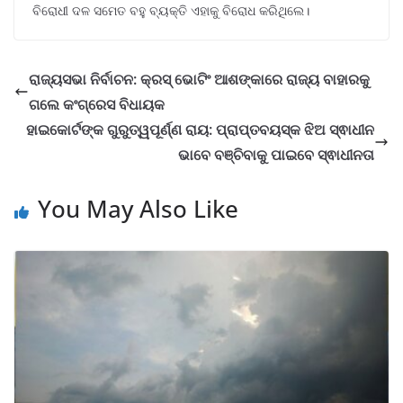
ବିରୋଧୀ ଦଳ ସମେତ ବହୁ ବ୍ୟକ୍ତି ଏହାକୁ ବିରୋଧ କରିଥିଲେ।
ରାଜ୍ୟସଭା ନିର୍ବାଚନ: କ୍ରସ୍ ଭୋଟିଂ ଆଶଙ୍କାରେ ରାଜ୍ୟ ବାହାରକୁ
ଗଲେ କଂଗ୍ରେସ ବିଧାୟକ
ହାଇକୋର୍ଟଙ୍କ ଗୁରୁତ୍ୱପୂର୍ଣ୍ଣ ରାୟ: ପ୍ରାପ୍ତବୟସ୍କ ଝିଅ ସ୍ଵାଧୀନ
ଭାବେ ବଞ୍ଚିବାକୁ ପାଇବେ ସ୍ଵାଧୀନତା
You May Also Like