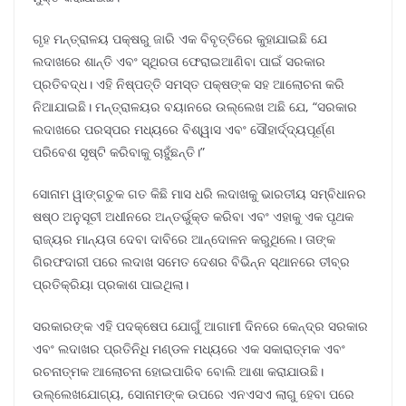
ଗୃହ ମନ୍ତ୍ରାଳୟ ପକ୍ଷରୁ ଜାରି ଏକ ବିବୃତ୍ତିରେ କୁହାଯାଇଛି ଯେ
ଲଦାଖରେ ଶାନ୍ତି ଏବଂ ସ୍ଥିରତା ଫେରାଇଆଣିବା ପାଇଁ ସରକାର
ପ୍ରତିବଦ୍ଧ। ଏହି ନିଷ୍ପତ୍ତି ସମସ୍ତ ପକ୍ଷଙ୍କ ସହ ଆଲୋଚନା କରି
ନିଆଯାଇଛି। ମନ୍ତ୍ରାଳୟର ବୟାନରେ ଉଲ୍ଲେଖ ଅଛି ଯେ, “ସରକାର
ଲଦାଖରେ ପରସ୍ପର ମଧ୍ୟରେ ବିଶ୍ୱାସ ଏବଂ ସୌହାର୍ଦ୍ଦ୍ୟପୂର୍ଣ୍ଣ
ପରିବେଶ ସୃଷ୍ଟି କରିବାକୁ ଚାହୁଁଛନ୍ତି।”
ସୋନାମ ୱାଙ୍ଗଚୁକ ଗତ କିଛି ମାସ ଧରି ଲଦାଖକୁ ଭାରତୀୟ ସମ୍ବିଧାନର
ଷଷ୍ଠ ଅନୁସୂଚୀ ଅଧୀନରେ ଅନ୍ତର୍ଭୁକ୍ତ କରିବା ଏବଂ ଏହାକୁ ଏକ ପୃଥକ
ରାଜ୍ୟର ମାନ୍ୟତା ଦେବା ଦାବିରେ ଆନ୍ଦୋଳନ କରୁଥିଲେ। ତାଙ୍କ
ଗିରଫଦାରୀ ପରେ ଲଦାଖ ସମେତ ଦେଶର ବିଭିନ୍ନ ସ୍ଥାନରେ ତୀବ୍ର
ପ୍ରତିକ୍ରିୟା ପ୍ରକାଶ ପାଇଥିଲା।
ସରକାରଙ୍କ ଏହି ପଦକ୍ଷେପ ଯୋଗୁଁ ଆଗାମୀ ଦିନରେ କେନ୍ଦ୍ର ସରକାର
ଏବଂ ଲଦାଖର ପ୍ରତିନିଧି ମଣ୍ଡଳ ମଧ୍ୟରେ ଏକ ସକାରାତ୍ମକ ଏବଂ
ରଚନାତ୍ମକ ଆଲୋଚନା ହୋଇପାରିବ ବୋଲି ଆଶା କରାଯାଉଛି।
ଉଲ୍ଲେଖଯୋଗ୍ୟ, ସୋନାମଙ୍କ ଉପରେ ଏନଏସଏ ଲାଗୁ ହେବା ପରେ