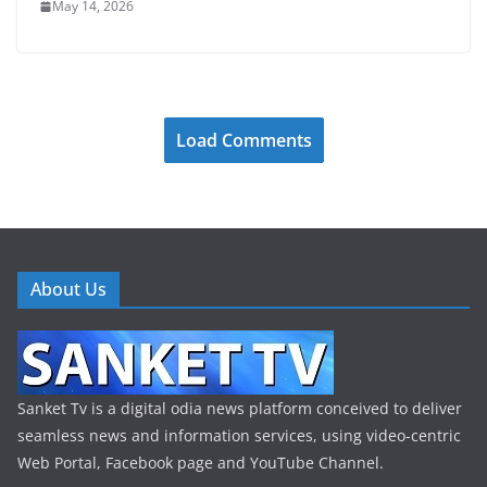
May 14, 2026
Load Comments
About Us
Sanket Tv is a digital odia news platform conceived to deliver
seamless news and information services, using video-centric
Web Portal, Facebook page and YouTube Channel.