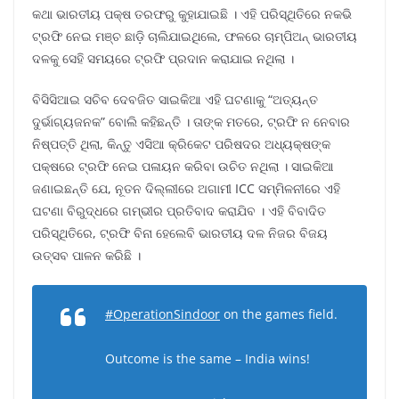
କଥା ଭାରତୀୟ ପକ୍ଷ ତରଫରୁ କୁହାଯାଇଛି । ଏହି ପରିସ୍ଥିତିରେ ନକଭି
ଟ୍ରଫି ନେଇ ମଞ୍ଚ ଛାଡ଼ି ଚାଲିଯାଇଥିଲେ, ଫଳରେ ଚାମ୍ପିଅନ୍ ଭାରତୀୟ
ଦଳକୁ ସେହି ସମୟରେ ଟ୍ରଫି ପ୍ରଦାନ କରାଯାଇ ନଥିଲା ।
ବିସିସିଆଇ ସଚିବ ଦେବଜିତ ସାଇକିଆ ଏହି ଘଟଣାକୁ “ଅତ୍ୟନ୍ତ
ଦୁର୍ଭାଗ୍ୟଜନକ” ବୋଲି କହିଛନ୍ତି । ତାଙ୍କ ମତରେ, ଟ୍ରଫି ନ ନେବାର
ନିଷ୍ପତ୍ତି ଥିଲା, କିନ୍ତୁ ଏସିଆ କ୍ରିକେଟ ପରିଷଦର ଅଧ୍ୟକ୍ଷଙ୍କ
ପକ୍ଷରେ ଟ୍ରଫି ନେଇ ପଳାୟନ କରିବା ଉଚିତ ନଥିଲା । ସାଇକିଆ
ଜଣାଇଛନ୍ତି ଯେ, ନୂତନ ଦିଲ୍ଲୀରେ ଅଗାମୀ ICC ସମ୍ମିଳନୀରେ ଏହି
ଘଟଣା ବିରୁଦ୍ଧରେ ଗମ୍ଭୀର ପ୍ରତିବାଦ କରାଯିବ । ଏହି ବିବାଦିତ
ପରିସ୍ଥିତିରେ, ଟ୍ରଫି ବିନା ହେଲେବି ଭାରତୀୟ ଦଳ ନିଜର ବିଜୟ
ଉତ୍ସବ ପାଳନ କରିଛି ।
#OperationSindoor
on the games field.
Outcome is the same – India wins!