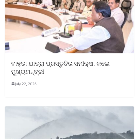
ବାହୁଡା ଯାତ୍ରା ପ୍ରସ୍ତୁତିର ସମୀକ୍ଷା କଲେ
ମୁଖ୍ୟମନ୍ତ୍ରୀ
July 22, 2026