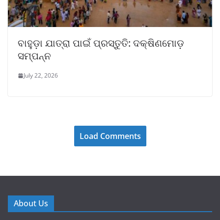
ବାହୁଡ଼ା ଯାତ୍ରା ପାଇଁ ପ୍ରସ୍ତୁତି: ଦକ୍ଷିଣମୋଡ଼
ସମ୍ପନ୍ନ
July 22, 2026
Load Comments
About Us