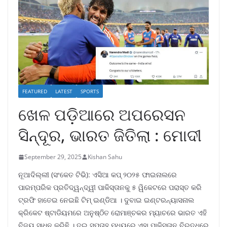
FEATURED
LATEST
SPORTS
ଖେଳ ପଡ଼ିଆରେ ଅପରେସନ
ସିନ୍ଦୂର, ଭାରତ ଜିତିଲା : ମୋଦୀ
September 29, 2025
Kishan Sahu
ନୂଆଦିଲ୍ଲୀ (ସଂକେତ ଟିଭି): ଏସିଆ କପ୍ ୨୦୨୫ ଫାଇନାଲରେ
ପାରମ୍ପରିକ ପ୍ରତିଦ୍ୱନ୍ଦ୍ୱୀ ପାକିସ୍ତାନକୁ ୫ ୱିକେଟରେ ପରାସ୍ତ କରି
ଟ୍ରଫି ହାତେଇ ନେଇଛି ଟିମ୍ ଇଣ୍ଡିଆ । ଦୁବାଇ ଇଣ୍ଟରନ୍ୟାସନାଲ
କ୍ରିକେଟ ଷ୍ଟାଡିୟମରେ ଅନୁଷ୍ଠିତ ରୋମାଞ୍ଚକର ମ୍ୟାଚରେ ଭାରତ ଏହି
ବିଜୟ ସାଧନ କରିଛି । ଦୁଇ ସପ୍ତାହ ମଧ୍ୟରେ ଏହା ପାକିସ୍ତାନ ବିରୁଦ୍ଧରେ