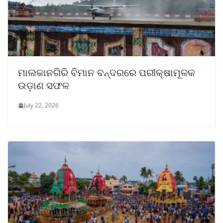
ମାଲକାନଗିରି ବିମାନ ବନ୍ଦରରେ ପରୀକ୍ଷାମୂଳକ
ଉଡ଼ାଣ ସଫଳ
July 22, 2026