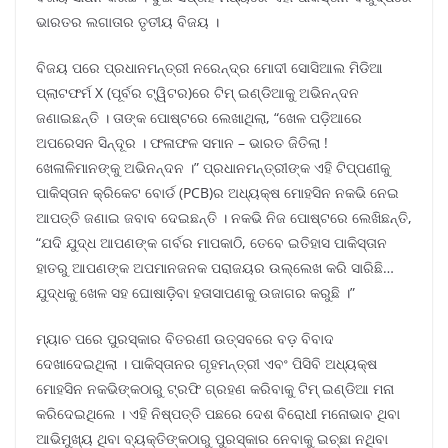
ଭାରତର ଲଗାତାର ତୃତୀୟ ବିଜୟ ।
ବିଜୟ ପରେ ପ୍ରଧାନମନ୍ତ୍ରୀ ନରେନ୍ଦ୍ର ମୋଦୀ ସୋସିଆଲ ମିଡିଆ
ପ୍ଲାଟଫର୍ମ X (ପୂର୍ବର ଟ୍ୱିଟର)ରେ ଟିମ୍ ଇଣ୍ଡିଆକୁ ଅଭିନନ୍ଦନ
ଜଣାଇଛନ୍ତି । ତାଙ୍କ ପୋଷ୍ଟରେ ଲେଖାଥିଲା, “ଖେଳ ପଡ଼ିଆରେ
ଅପରେସନ ସିନ୍ଦୂର । ଫଳାଫଳ ସମାନ – ଭାରତ ଜିତିଲା !
ଖେଳାଳିମାନଙ୍କୁ ଅଭିନନ୍ଦନ ।” ପ୍ରଧାନମନ୍ତ୍ରୀଙ୍କ ଏହି ଟିପ୍ପଣୀକୁ
ପାକିସ୍ତାନ କ୍ରିକେଟ ବୋର୍ଡ (PCB)ର ଅଧ୍ୟକ୍ଷ ମୋହସିନ ନକଭି ନେଇ
ଆପତ୍ତି ଜଣାଇ ଜବାବ ଦେଇଛନ୍ତି । ନକଭି ନିଜ ପୋଷ୍ଟରେ ଲେଖିଛନ୍ତି,
“ଯଦି ଯୁଦ୍ଧ ଆପଣଙ୍କ ଗର୍ବର ମାପକାଠି, ତେବେ ଇତିହାସ ପାକିସ୍ତାନ
ହାତରୁ ଆପଣଙ୍କ ଅପମାନଜନକ ପରାଜୟର ଉଲ୍ଲେଖ କରି ସାରିଛି…
ଯୁଦ୍ଧକୁ ଖେଳ ସହ ଘୋଷାଡ଼ିବା ହତାସାପଣକୁ ଉଜାଗର କରୁଛି ।”
ମ୍ୟାଚ ପରେ ପୁରସ୍କାର ବିତରଣୀ ଉତ୍ସବରେ ବଡ଼ ବିବାଦ
ଦେଖାଦେଇଥିଲା । ପାକିସ୍ତାନର ଗୃହମନ୍ତ୍ରୀ ଏବଂ ପିସିବି ଅଧ୍ୟକ୍ଷ
ମୋହସିନ ନକଭିଙ୍କଠାରୁ ଟ୍ରଫି ଗ୍ରହଣ କରିବାକୁ ଟିମ୍ ଇଣ୍ଡିଆ ମନା
କରିଦେଇଥିଲେ । ଏହି ନିଷ୍ପତ୍ତି ପଛରେ ଦେଶ ବିରୋଧୀ ମନୋଭାବ ଥିବା
ଆଭିମୁଖ୍ୟ ଥିବା ବ୍ୟକ୍ତିଙ୍କଠାରୁ ପୁରସ୍କାର ନେବାକୁ ଇଚ୍ଛା ନଥିବା