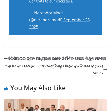
Congrats to our cricketers.
— Narendra Modi
(@narendramodi)
September 28,
2025
ବିସିସିଆଇର ନୂତନ ଅଧ୍ୟକ୍ଷ ଭାବେ ନିର୍ବାଚିତ ହେଲେ ମିଥୁନ ମନହାସ
ଅହମଦାବାଦ ଟେଷ୍ଟ: ୱେଷ୍ଟଇଣ୍ଡିଜକୁ ମାତ୍ର ଦୁଇଦିନରେ ହରାଇଲା
ଭାରତ
You May Also Like