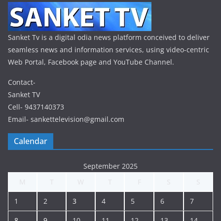
Sanket Tv is a digital odia news platform conceived to deliver
seamless news and information services, using video-centric
Web Portal, Facebook page and YouTube Channel.
Contact-
Sanket TV
Cell- 9437140373
Email- sankettelevision@gmail.com
Calendar
September 2025
M
T
W
T
F
S
S
1
2
3
4
5
6
7
8
9
10
11
12
13
14