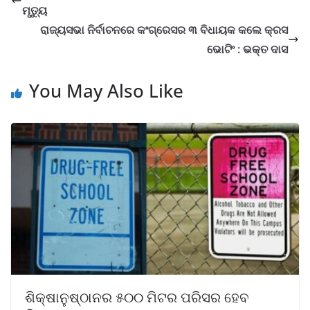
ମୃତ୍ୟୁ
ରାଜ୍ୟସଭା ନିର୍ବାଚନରେ କଂଗ୍ରେସର ୩ ବିଧାୟକ କଲେ କ୍ରସ
ଭୋଟିଂ : ଭକ୍ତ ଦାସ
You May Also Like
ଶିକ୍ଷାନୁଷ୍ଠାନର ୫୦୦ ମିଟର ପରିସର ହେବ