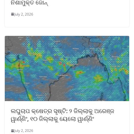
ନିଶାମୁକ୍ତ ଜୋନ୍
July 2, 2026
ଲଘୁଚାପ କ୍ଷେତ୍ର ସୃଷ୍ଟି: ୨ ଜିଲ୍ଲାକୁ ଅରେଞ୍ଜ
ୱାର୍ଣ୍ଣିଂ, ୧୦ ଜିଲ୍ଲାକୁ ୟେଲୋ ୱାର୍ଣ୍ଣିଂ
July 2, 2026