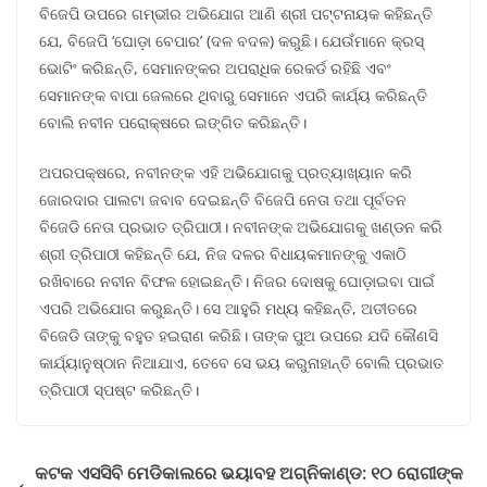
ବିଜେପି ଉପରେ ଗମ୍ଭୀର ଅଭିଯୋଗ ଆଣି ଶ୍ରୀ ପଟ୍ଟନାୟକ କହିଛନ୍ତି
ଯେ, ବିଜେପି ‘ଘୋଡ଼ା ବେପାର’ (ଦଳ ବଦଳ) କରୁଛି। ଯେଉଁମାନେ କ୍ରସ୍
ଭୋଟିଂ କରିଛନ୍ତି, ସେମାନଙ୍କର ଅପରାଧିକ ରେକର୍ଡ ରହିଛି ଏବଂ
ସେମାନଙ୍କ ବାପା ଜେଲରେ ଥିବାରୁ ସେମାନେ ଏପରି କାର୍ଯ୍ୟ କରିଛନ୍ତି
ବୋଲି ନବୀନ ପରୋକ୍ଷରେ ଇଙ୍ଗିତ କରିଛନ୍ତି।
ଅପରପକ୍ଷରେ, ନବୀନଙ୍କ ଏହି ଅଭିଯୋଗକୁ ପ୍ରତ୍ୟାଖ୍ୟାନ କରି
ଜୋରଦାର ପାଲଟା ଜବାବ ଦେଇଛନ୍ତି ବିଜେପି ନେତା ତଥା ପୂର୍ବତନ
ବିଜେଡି ନେତା ପ୍ରଭାତ ତ୍ରିପାଠୀ। ନବୀନଙ୍କ ଅଭିଯୋଗକୁ ଖଣ୍ଡନ କରି
ଶ୍ରୀ ତ୍ରିପାଠୀ କହିଛନ୍ତି ଯେ, ନିଜ ଦଳର ବିଧାୟକମାନଙ୍କୁ ଏକାଠି
ରଖିବାରେ ନବୀନ ବିଫଳ ହୋଇଛନ୍ତି। ନିଜର ଦୋଷକୁ ଘୋଡ଼ାଇବା ପାଇଁ
ଏପରି ଅଭିଯୋଗ କରୁଛନ୍ତି। ସେ ଆହୁରି ମଧ୍ୟ କହିଛନ୍ତି, ଅତୀତରେ
ବିଜେଡି ତାଙ୍କୁ ବହୁତ ହଇରାଣ କରିଛି। ତାଙ୍କ ପୁଅ ଉପରେ ଯଦି କୌଣସି
କାର୍ଯ୍ୟାନୁଷ୍ଠାନ ନିଆଯାଏ, ତେବେ ସେ ଭୟ କରୁନାହାନ୍ତି ବୋଲି ପ୍ରଭାତ
ତ୍ରିପାଠୀ ସ୍ପଷ୍ଟ କରିଛନ୍ତି।
କଟକ ଏସସିବି ମେଡିକାଲରେ ଭୟାବହ ଅଗ୍ନିକାଣ୍ଡ: ୧୦ ରୋଗୀଙ୍କ