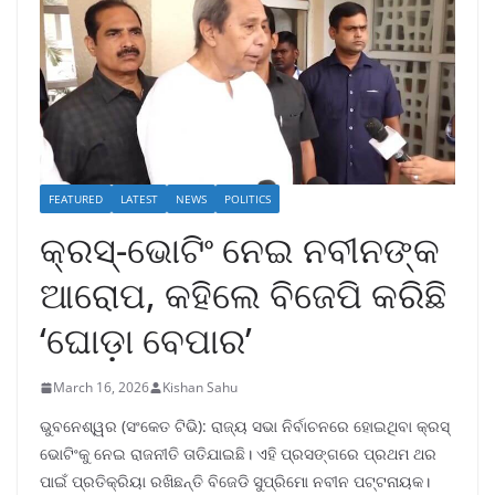
FEATURED
LATEST
NEWS
POLITICS
କ୍ରସ୍-ଭୋଟିଂ ନେଇ ନବୀନଙ୍କ
ଆରୋପ, କହିଲେ ବିଜେପି କରିଛି
‘ଘୋଡ଼ା ବେପାର’
March 16, 2026
Kishan Sahu
ଭୁବନେଶ୍ୱର (ସଂକେତ ଟିଭି): ରାଜ୍ୟ ସଭା ନିର୍ବାଚନରେ ହୋଇଥିବା କ୍ରସ୍
ଭୋଟିଂକୁ ନେଇ ରାଜନୀତି ତାତିଯାଇଛି। ଏହି ପ୍ରସଙ୍ଗରେ ପ୍ରଥମ ଥର
ପାଇଁ ପ୍ରତିକ୍ରିୟା ରଖିଛନ୍ତି ବିଜେଡି ସୁପ୍ରିମୋ ନବୀନ ପଟ୍ଟନାୟକ।