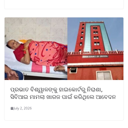
ପ୍ରଭାତ ବିଶ୍ୱାଳଙ୍କୁ ହାଇକୋର୍ଟରୁ ନିରାଶା,
ସିବିଆଇ ମାମଲା ଖାରଜ ପାଇଁ କରିଥିଲେ ଆବେଦନ
July 2, 2026