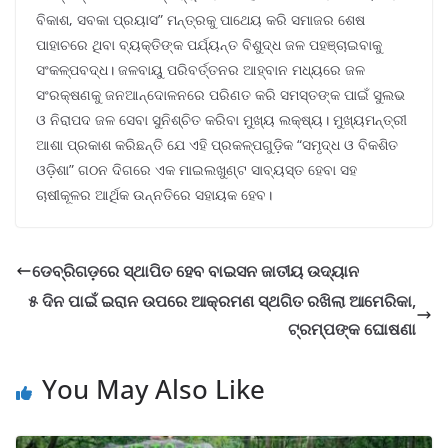
ବିକାଶ, ସବକା ପ୍ରୟାସ” ମନ୍ତ୍ରକୁ ପାଥେୟ କରି ସମାଜର ଶେଷ
ପାହାଚରେ ଥିବା ବ୍ୟକ୍ତିଙ୍କ ପର୍ଯ୍ୟନ୍ତ ବିଶୁଦ୍ଧ ଜଳ ପହଞ୍ଚାଇବାକୁ
ସଂକଳ୍ପବଦ୍ଧ। ଜଳବାୟୁ ପରିବର୍ତ୍ତନର ଆହ୍ବାନ ମଧ୍ୟରେ ଜଳ
ସଂରକ୍ଷଣକୁ ଜନଆନ୍ଦୋଳନରେ ପରିଣତ କରି ସମସ୍ତଙ୍କ ପାଇଁ ସୁଲଭ
ଓ ନିରାପଦ ଜଳ ସେବା ସୁନିଶ୍ଚିତ କରିବା ମୁଖ୍ୟ ଲକ୍ଷ୍ୟ। ମୁଖ୍ୟମନ୍ତ୍ରୀ
ଆଶା ପ୍ରକାଶ କରିଛନ୍ତି ଯେ ଏହି ପ୍ରକଳ୍ପଗୁଡ଼ିକ “ସମୃଦ୍ଧ ଓ ବିକଶିତ
ଓଡ଼ିଶା” ଗଠନ ଦିଗରେ ଏକ ମାଇଲଖୁଣ୍ଟ ସାବ୍ୟସ୍ତ ହେବା ସହ
ଚାଷୀକୂଳର ଆର୍ଥିକ ଉନ୍ନତିରେ ସହାୟକ ହେବ।
ଡେବ୍ରିଗଡ଼ରେ ସ୍ଥାପିତ ହେବ ବାଇସନ ଜାତୀୟ ଉଦ୍ୟାନ
୫ ଦିନ ପାଇଁ ଇରାନ ଉପରେ ଆକ୍ରମଣ ସ୍ଥଗିତ ରଖିଲା ଆମେରିକା,
ଟ୍ରମ୍ପଙ୍କ ଘୋଷଣା
You May Also Like