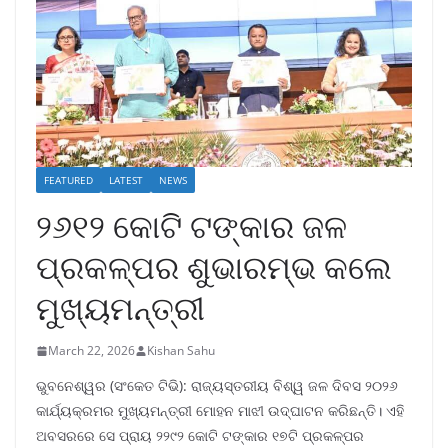
FEATURED
LATEST
NEWS
୨୬୧୨ କୋଟି ଟଙ୍କାର ଜଳ
ପ୍ରକଳ୍ପର ଶୁଭାରମ୍ଭ କଲେ
ମୁଖ୍ୟମନ୍ତ୍ରୀ
March 22, 2026
Kishan Sahu
ଭୁବନେଶ୍ୱର (ସଂକେତ ଟିଭି): ରାଜ୍ୟସ୍ତରୀୟ ବିଶ୍ୱ ଜଳ ଦିବସ ୨୦୨୬
କାର୍ଯ୍ୟକ୍ରମର ମୁଖ୍ୟମନ୍ତ୍ରୀ ମୋହନ ମାଝୀ ଉଦ୍ଘାଟନ କରିଛନ୍ତି। ଏହି
ଅବସରରେ ସେ ପ୍ରାୟ ୨୨୯୨ କୋଟି ଟଙ୍କାର ୧୭ଟି ପ୍ରକଳ୍ପର