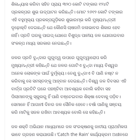
ଶିଳାନ୍ୟାସ କରିବା ସହିତ ପ୍ରାୟ ୩୨୦ କୋଟି ଟଙ୍କାର ୧୨୪ଟି
ପ୍ରକଳ୍ପର ଶୁଭ ଉଦ୍ଘାଟନ କରିଛନ୍ତି। ମୋଟ ୨୬୧୨ କୋଟି ଟଙ୍କାର
ଏହି ବହୁମୂଲ୍ୟ ପ୍ରକଳ୍ପଗୁଡ଼ିକର ଶୁଭାରମ୍ଭ କରି ମୁଖ୍ୟମନ୍ତ୍ରୀ
ଦୃଢ଼ୋକ୍ତି ଦେଇଛନ୍ତି ଯେ କୌଣସି ଚାଷଜମି ଜଳାଭାବର ଶିକାର ହେବ
ନାହିଁ। ପ୍ରତି ଘରକୁ ପାଇପ୍ ଯୋଗେ ବିଶୁଦ୍ଧ ପାନୀୟ ଜଳ ଯୋଗାଇବାର
ସଂକଳ୍ପ ମଧ୍ୟ ସରକାର ନେଇଛନ୍ତି।
ଜଳର ପ୍ରତି ବୁନ୍ଦାର ଗୁରୁତ୍ୱ ଉପରେ ଗୁରୁତ୍ୱାରୋପ କରି
ମୁଖ୍ୟମନ୍ତ୍ରୀ କହିଛନ୍ତି ଯେ ଜଳର ଗୋଟିଏ ବୁନ୍ଦା ମଧ୍ୟ ବିଶ୍ୱର
ଅନେକ ଲୋକଙ୍କ ପାଇଁ ଦୁର୍ମୂଲ୍ୟ। ତେଣୁ ବୁନ୍ଦାଏ ବି ପାଣି ନଷ୍ଟ ନ
କରିବାକୁ ସେ ସମସ୍ତଙ୍କୁ ଆହ୍ବାନ ଦେଇଛନ୍ତି। ବିଶ୍ୱ ଜଳ ଦିବସର ଏହି
ବାର୍ତ୍ତା ପ୍ରତିଟି ଘରେ ପହଞ୍ଚିବା ଆବଶ୍ୟକ ବୋଲି କହିବା ସହ
ପିଲାମାନଙ୍କୁ ସ୍କୁଲରୁ ହିଁ ପାଣି ବଞ୍ଚେଇବାର ଶିକ୍ଷା ଦେବାକୁ ପଡ଼ିବ।
ସେମାନେ ହିଁ ଆଗାମୀ ଦିନର ଜଳ ସୈନିକ ହେବେ। ବର୍ଷା ପାଣିକୁ ସଞ୍ଚୟ
କରି ମାଟିକୁ ସଜଳ ରଖିବା ଆବଶ୍ୟକ ବୋଲି ସେ କହିଛନ୍ତି।
ଜଳ ଶକ୍ତି ଅଭିଯାନ ମାଧ୍ୟମରେ ଜଳ ସଂରକ୍ଷଣକୁ ଜାତୀୟ ପ୍ରାଥମିକତା
ଭାବେ ଗ୍ରହଣ କରାଯାଉଛି। ‘Catch the Rain’ କାର୍ଯ୍ୟକ୍ରମ ଅଧୀନରେ