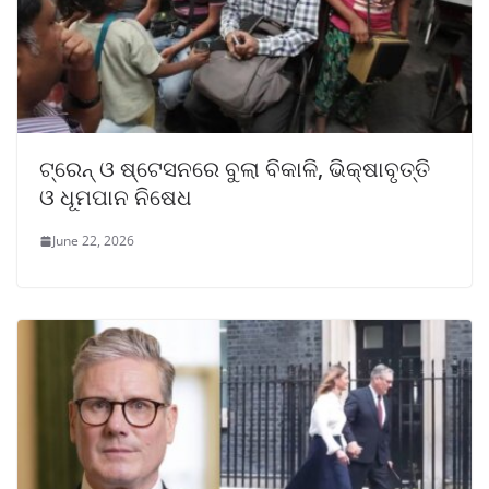
ଟ୍ରେନ୍ ଓ ଷ୍ଟେସନରେ ବୁଲା ବିକାଳି, ଭିକ୍ଷାବୃତ୍ତି
ଓ ଧୂମପାନ ନିଷେଧ
June 22, 2026