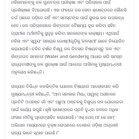
ମହିଳାମାନଙ୍କୁ ଜଳ ଗୁଣବତ୍ତା ପରୀକ୍ଷା ଏବଂ ପରିଚାଳନା ପାଇଁ
ପ୍ରଶିକ୍ଷଣ ଦିଆଯାଉଛି। ଏହା ଫଳରେ ଜଳ ସେବା କ୍ଷେତ୍ରରେ କୌଣସି
ବର୍ଗ ପଛରେ ପଡ଼ିବେ ନାହିଁ ଏବଂ ସମସ୍ତଙ୍କ ପାଇଁ ସୁଲଭ ଜଳ ଉପଲବ୍ଧ
ହେବ। ଜଳ ପରିଚାଳନାରେ ଲିଙ୍ଗଗତ ବୈଷମ୍ୟ ଦୂର କରିବା ସହିତ
ଗ୍ରାମୀଣ ଅର୍ଥନୀତିକୁ ସୁଦୃଢ଼ କରିବା ସରକାରଙ୍କ ଲକ୍ଷ୍ୟ। ଏଥିପାଇଁ
ମହିଳା ଏବଂ ସ୍ୱୟଂ ସହାୟକ ଗୋଷ୍ଠୀଗୁଡ଼ିକୁ ‘ଜଳସାଥୀ’ ଭାବେ ନିୟୋଜିତ
କରାଯାଇଛି। ଚଳିତ ବର୍ଷର ବିଶ୍ୱ ଜଳ ଦିବସର ବିଷୟବସ୍ତୁ ‘ଜଳ ଏବଂ
ଲିଙ୍ଗଗତ ସମାନତା’ (Water and Gender)କୁ ଆଧାର କରି ସମସ୍ତ
ରାଜ୍ୟବାସୀଙ୍କୁ ଜଳ ସୁରକ୍ଷା ପାଇଁ ଆଗେଇ ଆସିବାକୁ ମୁଖ୍ୟମନ୍ତ୍ରୀ
ଅନୁରୋଧ କରିଛନ୍ତି।
ରାଜ୍ୟର ବିଭିନ୍ନ ଜଳଭିତ୍ତିକ ଯୋଜନା ବିଷୟରେ ଆଲୋକପାତ କରି
ମୁଖ୍ୟମନ୍ତ୍ରୀ କହିଛନ୍ତି, “ଆମ ସରକାର ମିଶନ୍ ପାୱାର୍ ଅଧୀନରେ
ପ୍ରତିଟି ଅପହଞ୍ଚ ଗାଁ ଏବଂ ପଛୁଆ ଅଞ୍ଚଳକୁ ବିଶୁଦ୍ଧ ଜଳ ଯୋଗାଇବା
ପାଇଁ କାର୍ଯ୍ୟ କରୁଛି। କୃଷି କ୍ଷେତ୍ରରେ ପ୍ରତି ବୁନ୍ଦା ଜଳରେ ଅଧିକ
ଫସଲ ନୀତିକୁ ପ୍ରୋତ୍ସାହିତ କରାଯାଉଛି। ‘ଏକ୍ ପେଡ୍ ମା’ କେ ନାମ୍’
ଅଭିଯାନ ମାଧ୍ୟମରେ ବୃକ୍ଷ ରୋପଣରେ ଦେଶରେ ଓଡ଼ିଶା ଅଗ୍ରଣୀ
ରାଜ୍ୟ ଭାବେ ସ୍ଥାନ ପାଇଛି।”