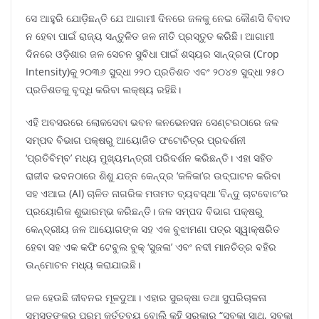
ସେ ଆହୁରି ଯୋଡ଼ିଛନ୍ତି ଯେ ଆଗାମୀ ଦିନରେ ଜଳକୁ ନେଇ କୌଣସି ବିବାଦ
ନ ହେବା ପାଇଁ ରାଜ୍ୟ ସନ୍ତୁଳିତ ଜଳ ନୀତି ପ୍ରସ୍ତୁତ କରିଛି। ଆଗାମୀ
ଦିନରେ ଓଡ଼ିଶାର ଜଳ ସେଚନ ସୁବିଧା ପାଇଁ ଶସ୍ୟର ସାନ୍ଦ୍ରତା (Crop
Intensity)କୁ ୨୦୩୬ ସୁଦ୍ଧା ୨୨୦ ପ୍ରତିଶତ ଏବଂ ୨୦୪୭ ସୁଦ୍ଧା ୨୫୦
ପ୍ରତିଶତକୁ ବୃଦ୍ଧି କରିବା ଲକ୍ଷ୍ୟ ରହିଛି।
ଏହି ଅବସରରେ ଲୋକସେବା ଭବନ କନଭେନସନ ସେଣ୍ଟରଠାରେ ଜଳ
ସମ୍ପଦ ବିଭାଗ ପକ୍ଷରୁ ଆୟୋଜିତ ଫଟୋଚିତ୍ର ପ୍ରଦର୍ଶନୀ
‘ପ୍ରତିବିମ୍ବ’ ମଧ୍ୟ ମୁଖ୍ୟମନ୍ତ୍ରୀ ପରିଦର୍ଶନ କରିଛନ୍ତି। ଏହା ସହିତ
ରାଜୀବ ଭବନଠାରେ ଶିଶୁ ଯତ୍ନ କେନ୍ଦ୍ର ‘କଳିକା’ର ଉଦ୍ଘାଟନ କରିବା
ସହ ଏଆଇ (AI) ଚାଳିତ ନାଗରିକ ମତାମତ ବ୍ୟବସ୍ଥା ‘ବିନ୍ଦୁ ଚାଟବୋଟ’ର
ପ୍ରୟୋଗିକ ଶୁଭାରମ୍ଭ କରିଛନ୍ତି। ଜଳ ସମ୍ପଦ ବିଭାଗ ପକ୍ଷରୁ
କେନ୍ଦ୍ରୀୟ ଜଳ ଆୟୋଗଙ୍କ ସହ ଏକ ବୁଝାମଣା ପତ୍ର ସ୍ୱାକ୍ଷରିତ
ହେବା ସହ ଏକ କଫି ଟେବୁଲ ବୁକ୍ ‘ସୁଜଳା’ ଏବଂ ନଦୀ ମାନଚିତ୍ର ବହିର
ଉନ୍ମୋଚନ ମଧ୍ୟ କରାଯାଇଛି।
ଜଳ ହେଉଛି ଜୀବନର ମୂଳଦୁଆ। ଏହାର ସୁରକ୍ଷା ତଥା ସୁପରିଚାଳନା
ସମସ୍ତଙ୍କର ପରମ କର୍ତ୍ତବ୍ୟ ବୋଲି କହି ସରକାର “ସବକା ସାଥ, ସବକା