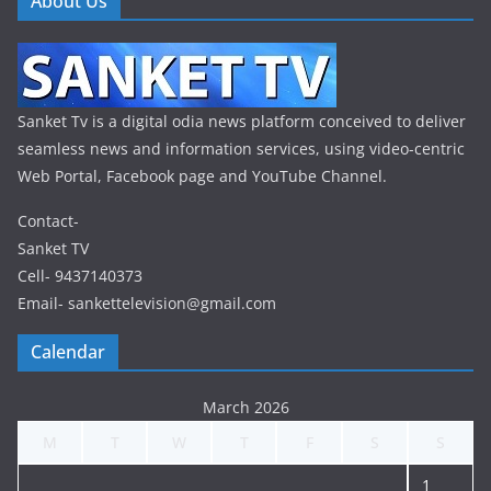
About Us
Sanket Tv is a digital odia news platform conceived to deliver
seamless news and information services, using video-centric
Web Portal, Facebook page and YouTube Channel.
Contact-
Sanket TV
Cell- 9437140373
Email- sankettelevision@gmail.com
Calendar
March 2026
M
T
W
T
F
S
S
1