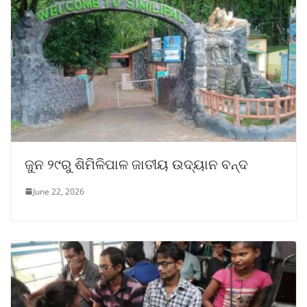
ଜୁନ ୨୯ରୁ ଶିମିଳିପାଳ ଜାତୀୟ ଉଦ୍ୟାନ ବନ୍ଦ
June 22, 2026