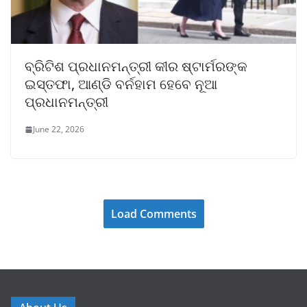
ବ୍ରିଟିଶ ପ୍ରଧାନମନ୍ତ୍ରୀ କୀର ଷ୍ଟାର୍ମରଙ୍କ
ଇସ୍ତଫା, ଆଣ୍ଡି ବର୍ନହାମ ହେବେ ନୂଆ
ପ୍ରଧାନମନ୍ତ୍ରୀ
June 22, 2026
Load Comments