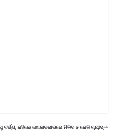
ୁ ଟର୍ଣ୍ଣ, କହିଲେ ଖୋଲାବଜାରରେ ମିଳିବ ୫ କେଜି ଗ୍ୟାସ୍