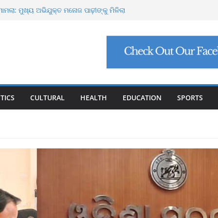
୍ଟ ମାଗିଲେ ଉନ୍ନୟନ କମିଶନର, ସଚିବଙ୍କୁ କଠୋର
ମାମଲା: ମୁଖ୍ୟ ଅଭିଯୁକ୍ତ ମନୋଜ ପାଢ଼ୀଙ୍କୁ ମିଳିଲା
ିଯୁକ୍ତି ଠକେଇ, ମୁଖ୍ୟ ପ୍ରଶାସକଙ୍କ ଦସ୍ତଖତ ଜାଲ୍
େଟ୍ରୋଲ, ସୁପ୍ରିମକୋର୍ଟଙ୍କ ବଡ଼ ନିର୍ଦ୍ଦେଶ
୍କୁ ୮ ଗ୍ରାମ ସୁନା-ଶାଢ଼ୀ, ଏଆଇ ପ୍ରଶିକ୍ଷଣ ପାଇଁ ୫
ା
TICS
CULTURAL
HEALTH
EDUCATION
SPORTS