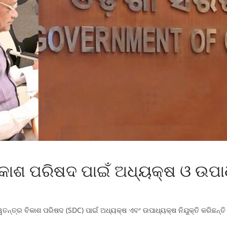
ବିକାଶ ପରିଷଦ ପାଇଁ ଅଧ୍ୟକ୍ଷ ଓ ଉପା
ତନ୍ତ୍ର ବିକାଶ ପରିଷଦ (SDC) ପାଇଁ ଅଧ୍ୟକ୍ଷ ଏବଂ ଉପାଧ୍ୟକ୍ଷ ନିଯୁକ୍ତି କରିଛନ୍ତି