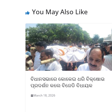
You May Also Like
ବିଧାନସଭାରେ କୋକେଇ ଧରି ବିକ୍ଷୋଭ
ପ୍ରଦର୍ଶନ କଲେ ବିଜେଡି ବିଧାୟକ
March 18, 2026