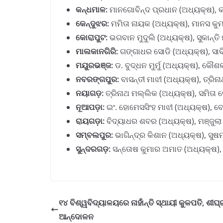
କନ୍ଧମାଳ:
ମାନଗୋବିନ୍ଦ ପ୍ରଧାନ (ଅଧ୍ୟକ୍ଷ), କ
କେନ୍ଦୁଝର:
ମମିତା ନାୟକ (ଅଧ୍ୟକ୍ଷ), ମାନସ କୁ
କୋରାପୁଟ:
ଭଗବାନ ମୁଦୁଲି (ଅଧ୍ୟକ୍ଷ), ସୁକାନ୍ତି
ମାଲକାନଗିରି:
ଗଙ୍ଗାଧର ସୋଡି (ଅଧ୍ୟକ୍ଷ), ସାବି
ମୟୁରଭଞ୍ଜ:
ଡ. ବୁଦ୍ଧନ ମୁର୍ମୁ (ଅଧ୍ୟକ୍ଷ), କୌ
ନବରଙ୍ଗପୁର:
ବାସନ୍ତୀ ମାଝୀ (ଅଧ୍ୟକ୍ଷ), ତ୍ରିନ
ନୟାଗଡ଼:
ତ୍ରିନାଥ ମଲ୍ଲିକ (ଅଧ୍ୟକ୍ଷ), ସମିତା 
ନୂଆପଡ଼ା:
ଇଂ. ହୋମେସସିଂହ ମାଝୀ (ଅଧ୍ୟକ୍ଷ), ବ
ରାୟଗଡ଼ା:
ବିଦ୍ୟାଧର ଶବର (ଅଧ୍ୟକ୍ଷ), ମଞ୍ଜୁଲା
ସମ୍ବଲପୁର:
ଭାଗିନ୍ଦ୍ର କିଶାନ (ଅଧ୍ୟକ୍ଷ), ସୁଷ
ସୁନ୍ଦରଗଡ଼:
ସନ୍ତୋଷ କୁମାର ଅମାତ (ଅଧ୍ୟକ୍ଷ), 
୧୪ ବିଶ୍ୱବିଦ୍ୟାଳୟରେ ନାହାଁନ୍ତି ସ୍ଥାୟୀ କୁଳପତି, ଶୀଘ
ଆନ୍ଦୋଳନ