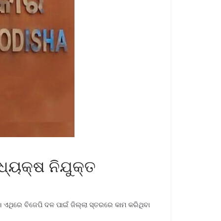
ଧ୍ୟକ୍ଷ ନିଯୁକ୍ତ
। ଏଥିରେ ବିଜେପି ଦଳ ପାଇଁ ଜିଲ୍ଲା ସ୍ତରରେ କାମ କରିଥିବା