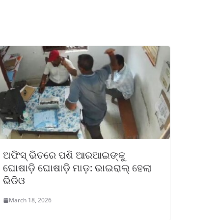
ଅଫିସ୍‌ ଭିତରେ ପଶି ଆରଆଇଙ୍କୁ
ଘୋଷାଡ଼ି ଘୋଷାଡ଼ି ମାଡ଼: ଭାଇରାଲ୍ ହେଲା
ଭିଡିଓ
March 18, 2026