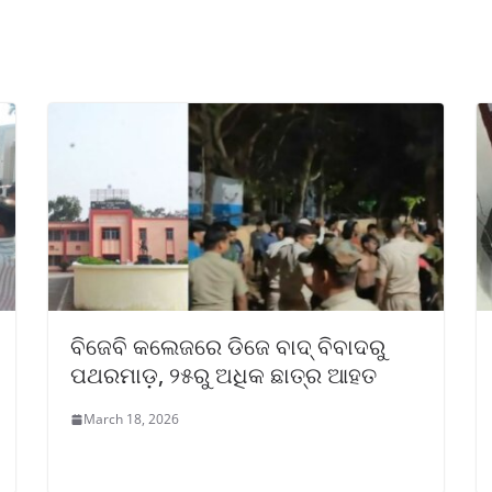
ବିଜେବି କଲେଜରେ ଡିଜେ ବାଦ୍ ବିବାଦରୁ
ପଥରମାଡ଼, ୨୫ରୁ ଅଧିକ ଛାତ୍ର ଆହତ
March 18, 2026