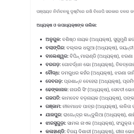
ପଞ୍ଚାୟତ ନିର୍ବାଚନକୁ ଦୃଷ୍ଟିରେ ରଖି ବିଜେପି ସରକାର ଦଳର ଜ
ଅଧ୍ୟକ୍ଷ ଓ ଉପାଧ୍ୟକ୍ଷଙ୍କ ତାଲିକା:
ଅନୁଗୁଳ:
ବଶିଷ୍ଠ ନାୟକ (ଅଧ୍ୟକ୍ଷ), ସୁରୁମୁଣି 
ବଲାଙ୍ଗିର:
ବଲ୍ଲଭ ଧରୁଆ (ଅଧ୍ୟକ୍ଷ), ଜୟନ୍ତୀ
ବାଲେଶ୍ୱର:
ବିପିନ୍ ମାରାଣ୍ଡି (ଅଧ୍ୟକ୍ଷ), ଝରଣା
ବରଗଡ଼:
ଗୋବର୍ଦ୍ଧନ ଭୋ (ଅଧ୍ୟକ୍ଷ), ତିଳତ୍ତୋମ
ବୌଦ୍ଧ:
ଡମରୁଧର କହଁର (ଅଧ୍ୟକ୍ଷ), ଝରଣା ଜାନ
ଦେବଗଡ଼:
ପ୍ରଶାନ୍ତ ବେହେରା (ଅଧ୍ୟକ୍ଷ), ପ୍ରମି
ଢେଙ୍କାନାଳ:
ନାଉରି ସିଂ (ଅଧ୍ୟକ୍ଷ), ସେବତୀ ଭ
ଗଜପତି:
କାମଦେବ ବଡ଼ନାୟକ (ଅଧ୍ୟକ୍ଷ), ପଙ୍କ
ଗଞ୍ଜାମ:
ନୀଳମାଧବ ପାତ୍ର (ଅଧ୍ୟକ୍ଷ), ଲଳିତା 
ଯାଜପୁର:
ରାଜେନ୍ଦ୍ର କାନ୍ଦୁଲିଆ (ଅଧ୍ୟକ୍ଷ), ଶା
ଝାରସୁଗୁଡ଼ା:
ସାମଲ ନାଏକ (ଅଧ୍ୟକ୍ଷ), ସଂଯୁକ୍ତା
କଳାହାଣ୍ଡି:
ବିଜୟ ଦିଶାରୀ (ଅଧ୍ୟକ୍ଷ), ରୀନା ଭ