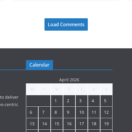
Load Comments
Calendar
April 2026
M
T
W
T
F
S
S
to deliver
1
2
3
4
5
o-centric
6
7
8
9
10
11
12
13
14
15
16
17
18
19