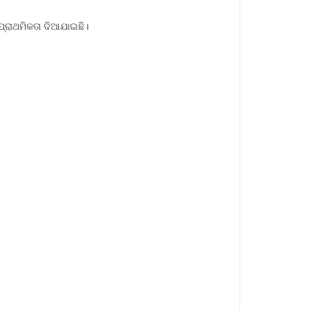
ପ୍ରାଥମିକତା ଦିଆଯାଇଛି।