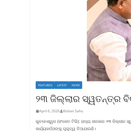
FEATURED
LATEST
NEWS
୨୩ ଜିଲ୍ଲାର ସ୍ୱତନ୍ତ୍ର 
April 6, 2026
Kishan Sahu
ଭୁବନେଶ୍ୱର (ସଂକେତ ଟିଭି): ରାଜ୍ୟ ସରକାର ୨୩ ଜିଲ୍ଲାର ସ୍ୱ
କାର୍ଯ୍ୟକର୍ତ୍ତାଙ୍କୁ ଗୁରୁତ୍ୱ ଦିଆଯାଇଛି।