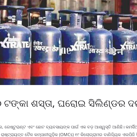
୦ ଟଙ୍କା ଶସ୍ତା, ଘରୋଇ ସିଲିଣ୍ଡର ଦ
ଲ, ରେଷ୍ଟୁରାଣ୍ଟ ଏବଂ ଛୋଟ ବ୍ୟବସାୟଙ୍କ ପାଇଁ ଏକ ବଡ଼ ଆଶ୍ୱସ୍ତି ଆଣିଛି। କମର୍
। ରାଷ୍ଟ୍ରାୟତ୍ତ ତୈଳ କମ୍ପାନୀଗୁଡ଼ିକ (OMCs) ୧୯ କିଲୋଗ୍ରାମର ବାଣିଜ୍ୟିକ ଏଲପି