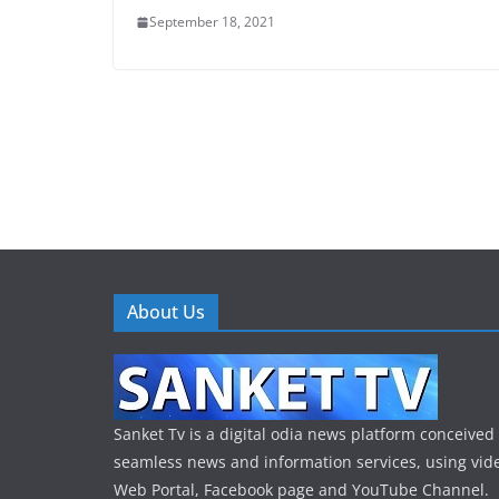
September 18, 2021
About Us
Sanket Tv is a digital odia news platform conceived 
seamless news and information services, using vide
Web Portal, Facebook page and YouTube Channel.