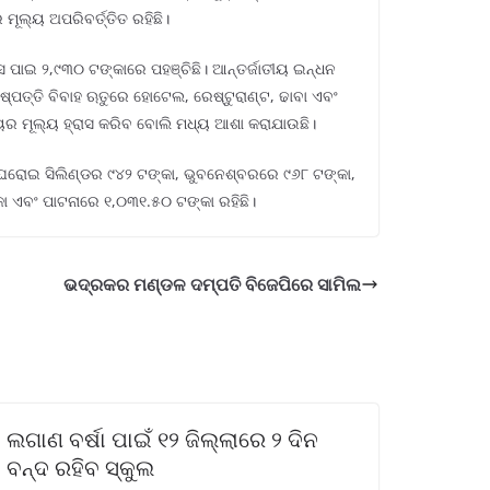
ୂଲ୍ୟ ଅପରିବର୍ତ୍ତିତ ରହିଛି।
ାସ ପାଇ ୨,୯୩୦ ଟଙ୍କାରେ ପହଞ୍ଚିଛି। ଆନ୍ତର୍ଜାତୀୟ ଇନ୍ଧନ
ଷ୍ପତ୍ତି ବିବାହ ଋତୁରେ ହୋଟେଲ, ରେଷ୍ଟୁରାଣ୍ଟ, ଢାବା ଏବଂ
ୀୟର ମୂଲ୍ୟ ହ୍ରାସ କରିବ ବୋଲି ମଧ୍ୟ ଆଶା କରାଯାଉଛି।
ଲୀରେ ଘରୋଇ ସିଲିଣ୍ଡର ୯୪୨ ଟଙ୍କା, ଭୁବନେଶ୍ବରରେ ୯୬୮ ଟଙ୍କା,
ା ଏବଂ ପାଟନାରେ ୧,୦୩୧.୫୦ ଟଙ୍କା ରହିଛି।
ଭଦ୍ରକର ମଣ୍ଡଳ ଦମ୍ପତି ବିଜେପିରେ ସାମିଲ
ଲଗାଣ ବର୍ଷା ପାଇଁ ୧୨ ଜିଲ୍ଲାରେ ୨ ଦିନ
ବନ୍ଦ ରହିବ ସ୍କୁଲ