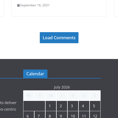
September 16, 2021
Load Comments
Calendar
July 2026
M
T
W
T
F
S
S
to deliver
1
2
3
4
5
o-centric
6
7
8
9
10
11
12