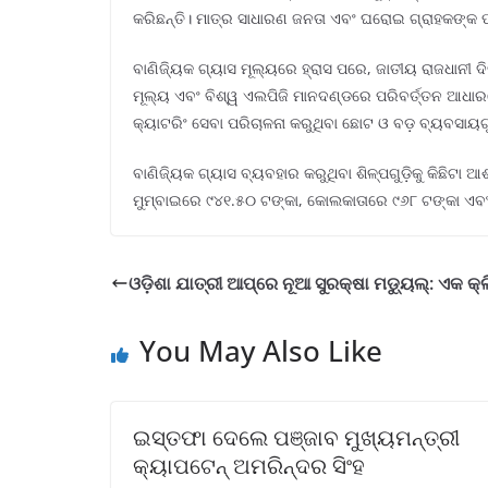
କରିଛନ୍ତି। ମାତ୍ର ସାଧାରଣ ଜନତା ଏବଂ ଘରୋଇ ଗ୍ରାହକଙ୍କ ପା
ବାଣିଜ୍ୟିକ ଗ୍ୟାସ ମୂଲ୍ୟରେ ହ୍ରାସ ପରେ, ଜାତୀୟ ରାଜଧାନୀ ଦ
ମୂଲ୍ୟ ଏବଂ ବିଶ୍ୱ ଏଲପିଜି ମାନଦଣ୍ଡରେ ପରିବର୍ତ୍ତନ ଆଧାରର
କ୍ୟାଟରିଂ ସେବା ପରିଚାଳନା କରୁଥିବା ଛୋଟ ଓ ବଡ଼ ବ୍ୟବସାୟଗ
ବାଣିଜ୍ୟିକ ଗ୍ୟାସ ବ୍ୟବହାର କରୁଥିବା ଶିଳ୍ପଗୁଡ଼ିକୁ କିଛିଟା
ମୁମ୍ବାଇରେ ୯୪୧.୫୦ ଟଙ୍କା, କୋଲକାତାରେ ୯୬୮ ଟଙ୍କା ଏବଂ 
ଓଡ଼ିଶା ଯାତ୍ରୀ ଆପ୍‌ରେ ନୂଆ ସୁରକ୍ଷା ମଡ୍ୟୁଲ୍: ଏକ କ୍ଲ
You May Also Like
ଇସ୍ତଫା ଦେଲେ ପଞ୍ଜାବ ମୁଖ୍ୟମନ୍ତ୍ରୀ
କ୍ୟାପଟେନ୍‌ ଅମରିନ୍ଦର ସିଂହ