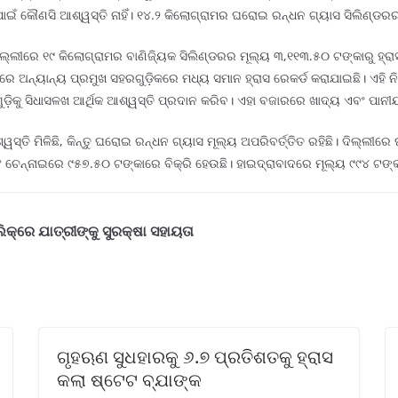
ଇଁ କୌଣସି ଆଶ୍ୱସ୍ତି ନାହିଁ। ୧୪.୨ କିଲୋଗ୍ରାମର ଘରୋଇ ରନ୍ଧନ ଗ୍ୟାସ ସିଲିଣ୍ଡରର ମ
ିଲ୍ଲୀରେ ୧୯ କିଲୋଗ୍ରାମର ବାଣିଜ୍ୟିକ ସିଲିଣ୍ଡରର ମୂଲ୍ୟ ୩,୧୧୩.୫୦ ଟଙ୍କାରୁ ହ୍ର
େ ଅନ୍ୟାନ୍ୟ ପ୍ରମୁଖ ସହରଗୁଡ଼ିକରେ ମଧ୍ୟ ସମାନ ହ୍ରାସ ରେକର୍ଡ କରାଯାଇଛି। ଏହି ନି
ୁଡ଼ିକୁ ସିଧାସଳଖ ଆର୍ଥିକ ଆଶ୍ୱସ୍ତି ପ୍ରଦାନ କରିବ। ଏହା ବଜାରରେ ଖାଦ୍ୟ ଏବଂ ପାନ
 ଆଶ୍ୱସ୍ତି ମିଳିଛି, କିନ୍ତୁ ଘରୋଇ ରନ୍ଧନ ଗ୍ୟାସ ମୂଲ୍ୟ ଅପରିବର୍ତ୍ତିତ ରହିଛି। ଦିଲ୍
ଚେନ୍ନାଇରେ ୯୫୭.୫୦ ଟଙ୍କାରେ ବିକ୍ରି ହେଉଛି। ହାଇଦ୍ରାବାଦରେ ମୂଲ୍ୟ ୯୯୪ ଟଙ୍କ
ିକ୍‌ରେ ଯାତ୍ରୀଙ୍କୁ ସୁରକ୍ଷା ସହାୟତା
ଗୃହଋଣ ସୁଧହାରକୁ ୬.୭ ପ୍ରତିଶତକୁ ହ୍ରାସ
କଲା ଷ୍ଟେଟ ବ୍ଯାଙ୍କ