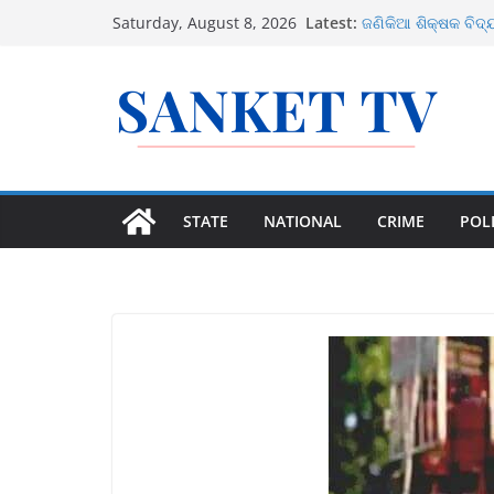
Skip
ଉତ୍ତର ଓଡ଼ିଶାରେ ସମ୍
Latest:
Saturday, August 8, 2026
ଜଣିକିଆ ଶିକ୍ଷକ ବିଦ୍
to
କରିବେ ସରକାର
content
ଜାତୀୟ ରାଜପଥର ବୁଲା 
ସରକାର
୫ ବର୍ଷୀୟା ବିରଳ କଳା 
୧୪ ଅଗଷ୍ଟରେ ବଙ୍ଗ
STATE
NATIONAL
CRIME
POLI