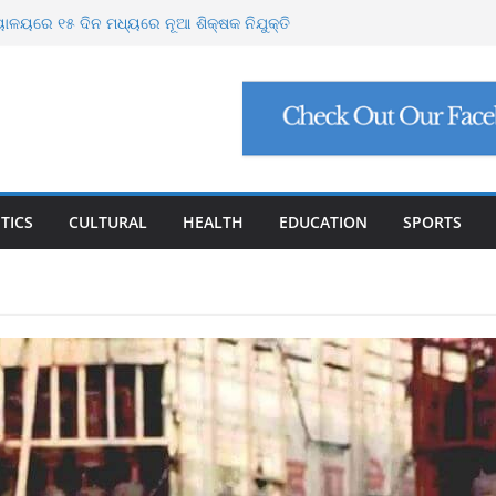
ଭାବ୍ୟ ବନ୍ୟା ମୁକାବିଲା ପାଇଁ ସରକାର ପ୍ରସ୍ତୁତ
ୟାଳୟରେ ୧୫ ଦିନ ମଧ୍ୟରେ ନୂଆ ଶିକ୍ଷକ ନିଯୁକ୍ତି
ଗୋରୁଙ୍କ ପାଇଁ ଗୋଶାଳା ନିର୍ମାଣ କରିବ ଓଡ଼ିଶା
ବାଘୁଣୀ ଶିମିଳିପାଳରେ ମୃତ
ୋପସାଗରରେ ଆଉ ଏକ ଲଘୁଚାପ ସମ୍ଭାବନା
TICS
CULTURAL
HEALTH
EDUCATION
SPORTS