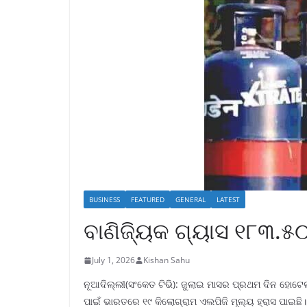
BUSINESS
FEATURED
GENERAL
LATEST
ବାଣିଜ୍ୟିକ ଗ୍ୟାସ ୧୮୩.୫
July 1, 2026
Kishan Sahu
ନୂଆଦିଲ୍ଲୀ(ସଂକେତ ଟିଭି): ଜୁଲାଇ ମାସର ପ୍ରଥମ ଦିନ ହୋଟେ
ପାଇଁ ଭାରତରେ ୧୯ କିଲୋଗ୍ରାମ ଏଲପିଜି ମୂଲ୍ୟ ହ୍ରାସ ପାଇଛି