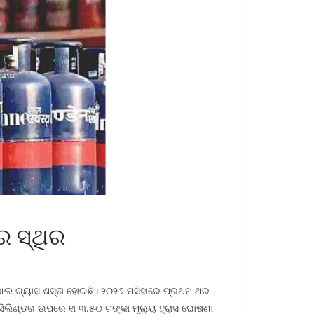
ର ସ୍ଥିର
ସିଆଲ ଗ୍ୟାସ ଶସ୍ତା ହୋଇଛି। ୨୦୨୬ ମସିହାରେ ପ୍ରଥମ ଥର
ଜି ସିଲିଣ୍ଡର ଉପରେ ୧୮୩.୫୦ ଟଙ୍କା ମୂଲ୍ୟ ହ୍ରାସ ଘୋଷଣା