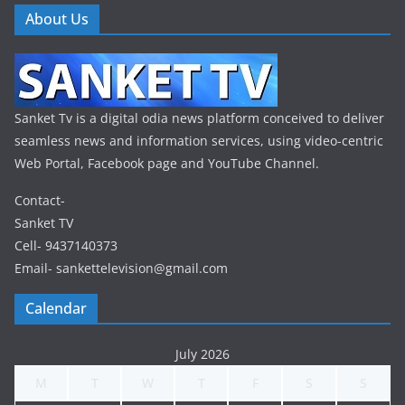
About Us
Sanket Tv is a digital odia news platform conceived to deliver
seamless news and information services, using video-centric
Web Portal, Facebook page and YouTube Channel.
Contact-
Sanket TV
Cell- 9437140373
Email- sankettelevision@gmail.com
Calendar
July 2026
M
T
W
T
F
S
S