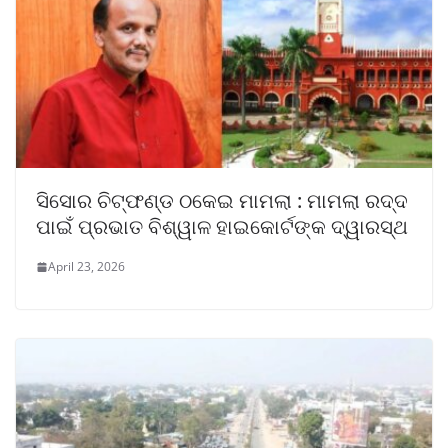
ସିସୋର ଚିଟ୍‌ଫଣ୍ଡ ଠକେଇ ମାମଲା : ମାମଲା ରଦ୍ଦ
ପାଇଁ ପ୍ରଭାତ ବିଶ୍ୱାଳ ହାଇକୋର୍ଟଙ୍କ ଦ୍ୱାରସ୍ଥ
April 23, 2026