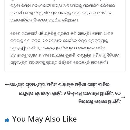
ନଥିବା କିମ୍ବା ତଦନ୍ତକାରୀ ସଂସ୍ଥା ଅଭିଯୋଗକୁ ପ୍ରମାଣିତ କରିବାରେ
ଅସମର୍ଥ। ତେଣୁ ବିଚାରାଧୀନ ମୂଳ ମାମଲାକୁ ରଦ୍ଦ କରାଯାଉ ବୋଲି ସେ
ହାଇକୋର୍ଟଙ୍କ ନିକଟରେ ପ୍ରାର୍ଥନା କରିଥିଲେ।
ତେବେ ହାଇକୋର୍ଟ ଏହି ଯୁକ୍ତିକୁ ଗ୍ରହଣ କରି ନାହାନ୍ତି। ମାମଲା ଖାରଜ
କରିବାକୁ ମନା କରିବା ସହ ସିବିଆଇ କୋର୍ଟରେ ବିଚାର ପ୍ରକ୍ରିୟାକୁ
ତ୍ୱରାନ୍ୱିତ କରିବା, ଅନାବଶ୍ୟକ ବିଳମ୍ବ ଓ ବାରମ୍ବାର ତାରିଖ
ପ୍ରଦାନକୁ ଏଡ଼ାଇ ୬ ମାସ ମଧ୍ୟରେ ଶୁଣାଣି ସମ୍ପୂର୍ଣ୍ଣ କରିବାକୁ ସିବିଆଇ
ସ୍ୱତନ୍ତ୍ର ଅଦାଲତକୁ ସ୍ପଷ୍ଟ ନିର୍ଦ୍ଦେଶ ଦେଇଛନ୍ତି ହାଇକୋର୍ଟ।
କେନ୍ଦ୍ର ଗୃହମନ୍ତ୍ରୀ ଅମିତ ଶାହାଙ୍କ ଓଡ଼ିଶା ଗସ୍ତ ବାତିଲ
ଲଘୁଚାପ କ୍ଷେତ୍ର ସୃଷ୍ଟି: ୨ ଜିଲ୍ଲାକୁ ଅରେଞ୍ଜ ୱାର୍ଣ୍ଣିଂ, ୧୦
ଜିଲ୍ଲାକୁ ୟେଲୋ ୱାର୍ଣ୍ଣିଂ
You May Also Like