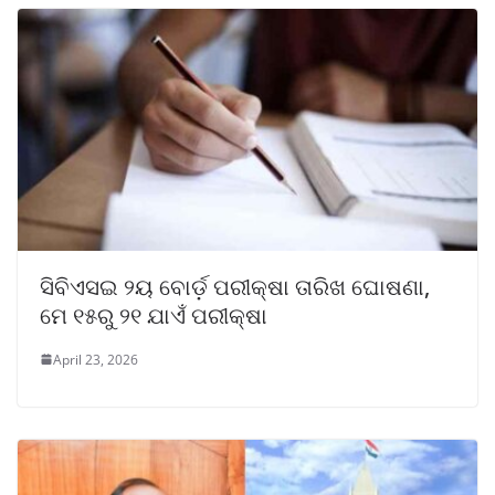
ସିବିଏସଇ ୨ୟ ବୋର୍ଡ଼ ପରୀକ୍ଷା ତାରିଖ ଘୋଷଣା,
ମେ ୧୫ରୁ ୨୧ ଯାଏଁ ପରୀକ୍ଷା
April 23, 2026