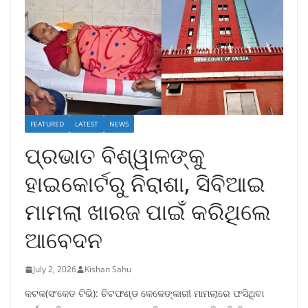
FEATURED
LATEST
NEWS
ପ୍ରଭାତ ବିଶ୍ୱାଳଙ୍କୁ
ହାଇକୋର୍ଟରୁ ନିରାଶା, ସିବିଆଇ
ମାମଲା ଖାରଜ ପାଇଁ କରିଥିଲେ
ଆବେଦନ
July 2, 2026
Kishan Sahu
କଟକ(ସଂକେତ ଟିଭି): ଚିଟଫଣ୍ଡ କେଳେଙ୍କାରୀ ମାମଲାରେ ଫସିଥିବା