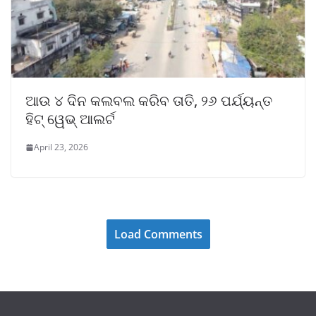
ଆଉ ୪ ଦିନ କଲବଲ କରିବ ତାତି, ୨୬ ପର୍ଯ୍ୟନ୍ତ
ହିଟ୍ ୱେଭ୍ ଆଲର୍ଟ
April 23, 2026
Load Comments