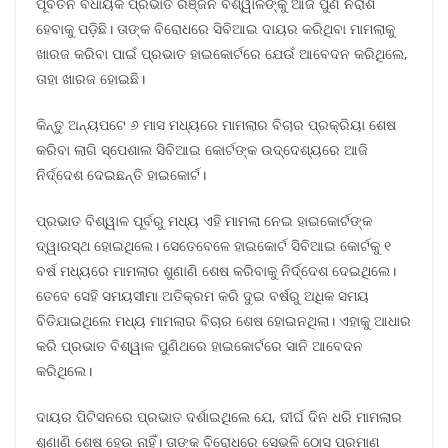
ପୂର୍ବତନ ବିଧାୟକ ପ୍ରଭାତ ରଞ୍ଜନ ବିଶ୍ୱାଳଙ୍କୁ ଆଜି ପୁଣି ନିରାଶ
ହେବାକୁ ପଡ଼ିଛି। ତାଙ୍କ ବିରୋଧରେ ସିବିଆଇ ଦାୟର କରିଥିବା ମାମଲାକୁ
ଖାରଜ କରିବା ପାଇଁ ପ୍ରଭାତ ହାଇକୋର୍ଟରେ ଯେଉଁ ଆବେଦନ କରିଥିଲେ,
ତାହା ଖାରଜ ହୋଇଛି।
କିନ୍ତୁ ଅନ୍ୟପଟେ ୬ ମାସ ମଧ୍ୟରେ ମାମଲାର ବିଚାର ପ୍ରକ୍ରିୟା ଶେଷ
କରିବା ଲାଗି ସ୍ପେଶାଲ ସିବିଆଇ କୋର୍ଟଙ୍କ ଉଦ୍ଦେଶ୍ୟରେ ଆଜି
ନିର୍ଦ୍ଦେଶ ଦେଇଛନ୍ତି ହାଇକୋର୍ଟ।
ପ୍ରଭାତ ବିଶ୍ୱାଳ ପୂର୍ବରୁ ମଧ୍ୟ ଏହି ମାମଲା ନେଇ ହାଇକୋର୍ଟଙ୍କ
ଦ୍ୱାରସ୍ଥ ହୋଇଥିଲେ। ସେତେବେଳେ ହାଇକୋର୍ଟ ସିବିଆଇ କୋର୍ଟକୁ ୧
ବର୍ଷ ମଧ୍ୟରେ ମାମଲାର ଶୁଣାଣି ଶେଷ କରିବାକୁ ନିର୍ଦ୍ଦେଶ ଦେଇଥିଲେ।
ତେବେ ସେହି ସମୟସୀମା ଅତିକ୍ରମ କରି ଦୁଇ ବର୍ଷରୁ ଅଧିକ ସମୟ
ବିତିଯାଇଥିଲେ ମଧ୍ୟ ମାମଲାର ବିଚାର ଶେଷ ହୋଇନଥିଲା। ଏହାକୁ ଆଧାର
କରି ପ୍ରଭାତ ବିଶ୍ୱାଳ ପୁଣିଥରେ ହାଇକୋର୍ଟରେ ସାନି ଆବେଦନ
କରିଥିଲେ।
ଦାୟର ପିଟିସନରେ ପ୍ରଭାତ ଦର୍ଶାଇଥିଲେ ଯେ, ଦୀର୍ଘ ଦିନ ଧରି ମାମଲାର
ଶୁଣାଣି ଶେଷ ହେଉ ନାହିଁ। ତାଙ୍କ ବିରୋଧରେ ସେଭଳି ଠୋସ ପ୍ରମାଣ