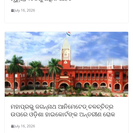
July 16, 2026
ମହାପ୍ରଭୁ ଜଗନ୍ନାଥ ଆନିମେଟେଡ୍ ଚଳଚ୍ଚିତ୍ର
ଉପରେ ଓଡ଼ିଶା ହାଇକୋର୍ଟଙ୍କ ଅନ୍ତରୀଣ ରୋକ
July 16, 2026