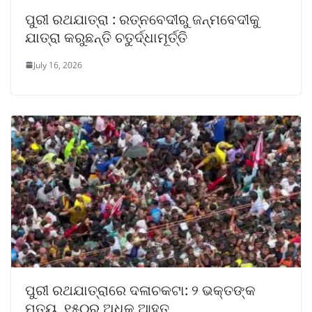
ପୁରୀ ରଥଯାତ୍ରା : ରତ୍ନବେଦୀରୁ ଜନ୍ମବେଦୀକୁ
ଯାତ୍ରା କରୁଛନ୍ତି ଚତୁର୍ଦ୍ଧାମୂର୍ତ୍ତି
July 16, 2026
ପୁରୀ ରଥଯାତ୍ରାରେ ଦଳାଚକଟା: ୨ ଭକ୍ତଙ୍କ
ମୃତ୍ୟୁ, ୧୫୦ରୁ ଅଧିକ ଆହତ