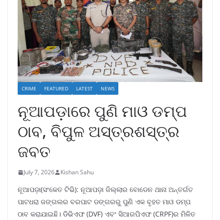
CRIME
FEATURED
LATEST
NEWS
ନୂଆପଡ଼ାରେ ପୁଣି ମାଓ ଡମ୍ପ
ଠାବ, ବିପୁଳ ଅସ୍ତ୍ରଶସ୍ତ୍ର
ଜବତ
July 7, 2026
Kishan Sahu
ନୂଆପଡ଼ା(ସଂକେତ ଟିଭି): ନୂଆପଡ଼ା ଜିଲ୍ଲାର ବୋଡେନ ଥାନା ଅନ୍ତର୍ଗତ
ପାଟଧରା ଜଙ୍ଗଲର ବରପାଟ ଡଙ୍ଗରରୁ ପୁଣି ଏକ ବୃହତ ମାଓ ଡମ୍ପ
ଠାବ କରାଯାଇଛି। ଡିଭିଏଫ (DVF) ଏବଂ ସିଆରପିଏଫ (CRPF)ର ମିଳିତ