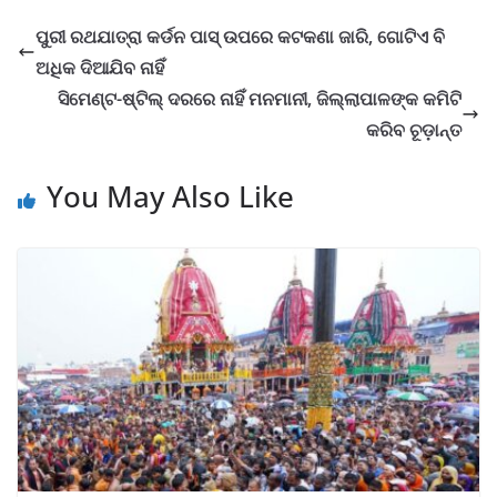
ପୁରୀ ରଥଯାତ୍ରା କର୍ଡନ ପାସ୍ ଉପରେ କଟକଣା ଜାରି, ଗୋଟିଏ ବି
ଅଧିକ ଦିଆଯିବ ନାହିଁ
ସିମେଣ୍ଟ-ଷ୍ଟିଲ୍ ଦରରେ ନାହିଁ ମନମାନୀ, ଜିଲ୍ଲାପାଳଙ୍କ କମିଟି
କରିବ ଚୂଡ଼ାନ୍ତ
You May Also Like