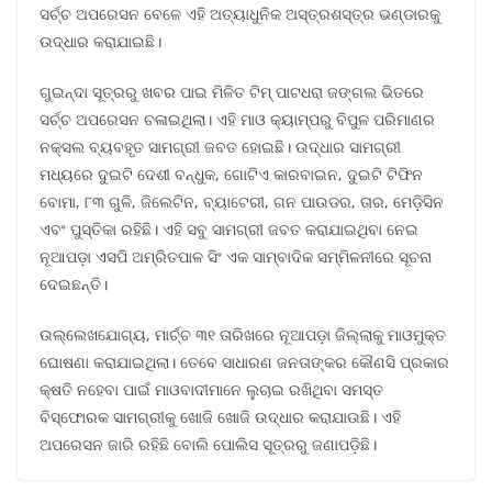
ସର୍ଚ୍ଚ ଅପରେସନ ବେଳେ ଏହି ଅତ୍ୟାଧୁନିକ ଅସ୍ତ୍ରଶସ୍ତ୍ର ଭଣ୍ଡାରକୁ
ଉଦ୍ଧାର କରାଯାଇଛି।
ଗୁଇନ୍ଦା ସୂତ୍ରରୁ ଖବର ପାଇ ମିଳିତ ଟିମ୍ ପାଟଧରା ଜଙ୍ଗଲ ଭିତରେ
ସର୍ଚ୍ଚ ଅପରେସନ ଚଳାଇଥିଲା। ଏହି ମାଓ କ୍ୟାମ୍ପରୁ ବିପୁଳ ପରିମାଣର
ନକ୍ସଲ ବ୍ୟବହୃତ ସାମଗ୍ରୀ ଜବତ ହୋଇଛି। ଉଦ୍ଧାର ସାମଗ୍ରୀ
ମଧ୍ୟରେ ଦୁଇଟି ଦେଶୀ ବନ୍ଧୁକ, ଗୋଟିଏ କାରବାଇନ, ଦୁଇଟି ଟିଫିନ
ବୋମା, ୮୩ ଗୁଳି, ଜିଲେଟିନ, ବ୍ୟାଟେରୀ, ଗନ ପାଉଡର, ତାର, ମେଡ଼ିସିନ
ଏବଂ ପୁସ୍ତିକା ରହିଛି। ଏହି ସବୁ ସାମଗ୍ରୀ ଜବତ କରାଯାଇଥିବା ନେଇ
ନୂଆପଡ଼ା ଏସପି ଅମ୍ରିତପାଳ ସିଂ ଏକ ସାମ୍ବାଦିକ ସମ୍ମିଳନୀରେ ସୂଚନା
ଦେଇଛନ୍ତି।
ଉଲ୍ଲେଖଯୋଗ୍ୟ, ମାର୍ଚ୍ଚ ୩୧ ତାରିଖରେ ନୂଆପଡ଼ା ଜିଲ୍ଲାକୁ ମାଓମୁକ୍ତ
ଘୋଷଣା କରାଯାଇଥିଲା। ତେବେ ସାଧାରଣ ଜନତାଙ୍କର କୌଣସି ପ୍ରକାର
କ୍ଷତି ନହେବା ପାଇଁ ମାଓବାଦୀମାନେ ଲୁଚାଇ ରଖିଥିବା ସମସ୍ତ
ବିସ୍ଫୋରକ ସାମଗ୍ରୀକୁ ଖୋଜି ଖୋଜି ଉଦ୍ଧାର କରାଯାଉଛି। ଏହି
ଅପରେସନ ଜାରି ରହିଛି ବୋଲି ପୋଲିସ ସୂତ୍ରରୁ ଜଣାପଡ଼ିଛି।