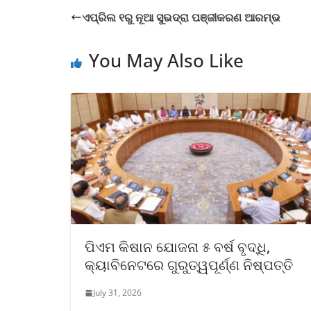
ଏପ୍ରିଲ ୧ରୁ ନୂଆ ସୁଭଦ୍ରା ପଞ୍ଜୀକରଣ ଆରମ୍ଭ
You May Also Like
ପିଏମ କିଷାନ ଯୋଜନା ୫ ବର୍ଷ ବୃଦ୍ଧି,
କ୍ୟାବିନେଟରେ ଗୁରୁତ୍ୱପୂର୍ଣ୍ଣ ନିଷ୍ପତ୍ତି
July 31, 2026