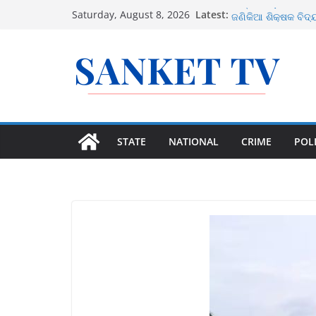
Skip
Latest:
ଉତ୍ତର ଓଡ଼ିଶାରେ ସମ୍
Saturday, August 8, 2026
to
ଜଣିକିଆ ଶିକ୍ଷକ ବିଦ୍
କରିବେ ସରକାର
content
ଜାତୀୟ ରାଜପଥର ବୁଲା 
ସରକାର
୫ ବର୍ଷୀୟା ବିରଳ କଳା 
୧୪ ଅଗଷ୍ଟରେ ବଙ୍ଗ
STATE
NATIONAL
CRIME
POLI