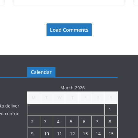
Load Comments
Calendar
March 2026
M
T
W
T
F
S
S
to deliver
1
o-centric
2
3
4
5
6
7
8
9
10
11
12
13
14
15