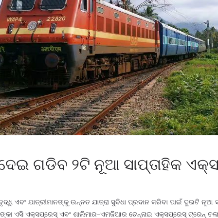
ଦେଇ ଗଡିବ ୨ଟି ନୂଆ ସାପ୍ତାହିକ ଏକ୍ସ
ି ଏବଂ ଯାତ୍ରୀମାନଙ୍କୁ ଉନ୍ନତ ଯାତ୍ରା ସୁବିଧା ପ୍ରଦାନ କରିବା ପାଇଁ ଦୁଇଟି ନୂଆ ସାପ
ହାଙ୍କା ଏସି ଏକ୍ସପ୍ରେସ୍ ଏବଂ ଶାଲିମାର–ଏମଜିଆର ଚେନ୍ନାଇ ଏକ୍ସପ୍ରେସ୍ ଟ୍ରେନ୍ ଚ