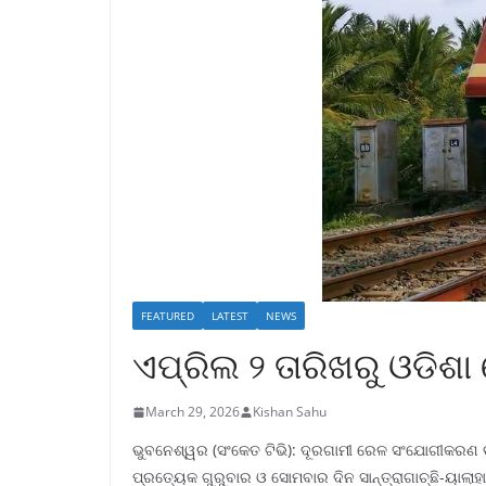
FEATURED
LATEST
NEWS
ଏପ୍ରିଲ ୨ ତାରିଖରୁ ଓଡିଶା 
March 29, 2026
Kishan Sahu
ଭୁବନେଶ୍ୱର (ସଂକେତ ଟିଭି): ଦୂରଗାମୀ ରେଳ ସଂଯୋଗୀକରଣ ବୃଦ୍ଧ
ପ୍ରତ୍ୟେକ ଗୁରୁବାର ଓ ସୋମବାର ଦିନ ସାନ୍ତ୍ରାଗାଚ୍ଛି-ୟାଲା