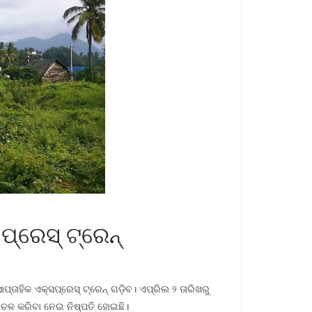
ପ୍ରେସ୍ ଟ୍ରେନ୍
୍ତାହିକ ଏକ୍ସପ୍ରେସ୍ ଟ୍ରେନ୍ ଗଡ଼ିବ। ଏପ୍ରିଲ ୨ ତାରିଖରୁ
ଳାଚଳ କରିବା ନେଇ ନିଷ୍ପତି ହୋଇଛି।