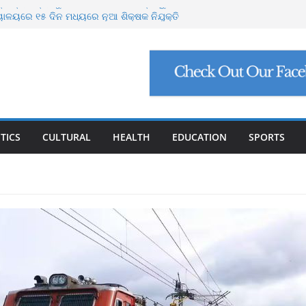
ଭାବ୍ୟ ବନ୍ୟା ମୁକାବିଲା ପାଇଁ ସରକାର ପ୍ରସ୍ତୁତ
ୟାଳୟରେ ୧୫ ଦିନ ମଧ୍ୟରେ ନୂଆ ଶିକ୍ଷକ ନିଯୁକ୍ତି
ଗୋରୁଙ୍କ ପାଇଁ ଗୋଶାଳା ନିର୍ମାଣ କରିବ ଓଡ଼ିଶା
ବାଘୁଣୀ ଶିମିଳିପାଳରେ ମୃତ
ୋପସାଗରରେ ଆଉ ଏକ ଲଘୁଚାପ ସମ୍ଭାବନା
TICS
CULTURAL
HEALTH
EDUCATION
SPORTS