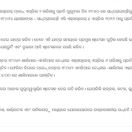
ସପ୍ରେସ୍ ଟ୍ରେନ୍ ଏପ୍ରିଲ ୨ ତାରିଖରୁ ପ୍ରତି ଗୁରୁବାର ଦିନ ୧୨:୫୦ ରେ ସାନ୍ତ୍ରାଗାଚ୍ଛି
୮୦୬୪ ୟାଲାହାଙ୍କା – ସାନ୍ତ୍ରାଗାଚ୍ଛି ଏସି ଏକ୍ସପ୍ରେସ୍ ୪ ଏପ୍ରିଲ ୨୦୨୬ ଠାରୁ ପ୍
େଇ ଯାତ୍ରା କରିବ। ତେବେ ଏହି ଯାତ୍ରା ସମୟରେ ପ୍ରମୁଖ ଷ୍ଟେସନ ଗୁଡ଼ିକ ହେଉଛି ଭଦ
େଣ୍ଡୁର୍ଟି ଏବଂ ଦୁଭାଡା ଆଦି ଷ୍ଟେସନରେ ରହଣି କରିବ।
 ନମ୍ବର ୧୮୦୪୧ ଶାଲିମାର–ଏମଜିଆର ଚେନ୍ନାଇ ଏକ୍ସପ୍ରେସ୍ ଏପ୍ରିଲ ୬ ତାରିଖରୁ ପ୍ରତ
ିବ। ଫେରିବା ଦିଗରେ ଟ୍ରେନ୍ ନମ୍ବର ୧୮୦୪୨ ଏମଜିଆର ଚେନ୍ନାଇ -ଶାଲିମାର ଏକ୍ସପ୍
 ୪:୦୦ ରେ ଶାଲିମାରରେ ପହଞ୍ଚିବ।
ଇ ଅନେକ ଗୁରୁତ୍ୱପୂର୍ଣ୍ଣ ଷ୍ଟେସନ ଦେଇ ଗତି କରିବ। ଯେପରିକି ଭଦ୍ରକ, କଟକ, ଭୁବ
ପ୍ରଦେଶ, କର୍ଣ୍ଣାଟକ ଏବଂ ତାମିଲନାଡ଼ୁ ମଧ୍ୟରେ ଯୋଗାଯୋଗରେ ଉଲ୍ଲେଖନୀୟ ଉନ୍ନତି ଆ