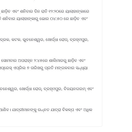
ରୁ ଛାଡ଼ିବ ଏବଂ ଶନିବାର ଦିନ ରାତି ୧୨:୨୦ରେ ୟାଲାହାଙ୍କାରେ
ରତି ଶନିବାର ୟାଲାହାଙ୍କାରୁ ଭୋର ୦୪:୫୦ ରେ ଛାଡ଼ିବ ଏବଂ
୍ରକ, କଟକ, ଭୁବନେଶ୍ୱର, ଖୋର୍ଦ୍ଧା ରୋଡ୍, ବ୍ରହ୍ମପୁର,
ି ସୋମବାର ଅପରାହ୍ନ ୨:୪୫ରେ ଶାଲିମାରରୁ ଛାଡ଼ିବ ଏବଂ
ରେସ୍ ଏପ୍ରିଲ ୭ ତାରିଖରୁ ପ୍ରତି ମଙ୍ଗଳବାର ସନ୍ଧ୍ୟା
ନେଶ୍ୱର, ଖୋର୍ଦ୍ଧା ରୋଡ୍, ବ୍ରହ୍ମପୁର, ବିଜୟନଗରମ୍ ଏବଂ
ଣିବ। ଯାତ୍ରୀମାନଙ୍କୁ ଉନ୍ନତ ଯାତ୍ରା ବିକଳ୍ପ ଏବଂ ଅଧିକ