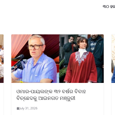
୩୦ ହଜା
ଓମାର-ପାୟଲଙ୍କ ୩୨ ବର୍ଷର ବିବାହ
ବିଚ୍ଛେଦକୁ ଆଇନଗତ ମଞ୍ଜୁରୀ
July 31, 2026