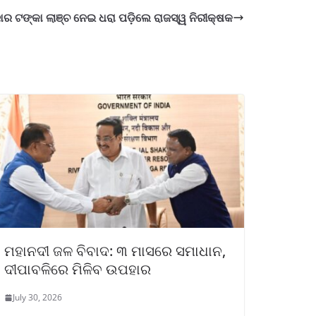
ର ଟଙ୍କା ଲାଞ୍ଚ ନେଇ ଧରା ପଡ଼ିଲେ ରାଜସ୍ୱ ନିରୀକ୍ଷକ
ମହାନଦୀ ଜଳ ବିବାଦ: ୩ ମାସରେ ସମାଧାନ,
ଦୀପାବଳିରେ ମିଳିବ ଉପହାର
July 30, 2026