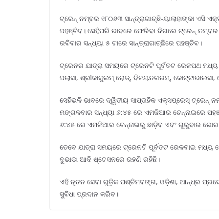
ଟ୍ରେନ୍ ନମ୍ବର ୧୮୦୬୩ ସାନ୍ତ୍ରାଗାଚ୍ଛି-ୟାଲାହାଙ୍କା ଏସି ଏକ୍
ପହଞ୍ଚିବ। ସେହିପରି ଭାବରେ ଫେରିବା ଦିଗରେ ଟ୍ରେନ୍ ନମ୍ବର ୧
ରବିବାର ସନ୍ଧ୍ୟା ୫ ଟାରେ ସାନ୍ତ୍ରାଗାଚ୍ଛିରେ ପହଞ୍ଚିବ।
ଟ୍ରେନର ଯାତ୍ରା ସମୟରେ ଟ୍ରେନଟି ପୂର୍ବତଟ ରେଳପଥ ମଧ୍ୟ ଦ
ପଲାସା, ଶ୍ରୀକାକୁଲମ୍ ରୋଡ୍, ବିଜୟନଗରମ୍, କୋଟ୍ଟାଭାଲସା, ପ
ସେହିଭଳି ଭାବରେ ଦ୍ୱିତୀୟ ସାପ୍ତାହିକ ଏକ୍ସପ୍ରେସ୍ ଟ୍ରେନ୍
ମଙ୍ଗଳବାର ସନ୍ଧ୍ୟା ୬:୪୫ ରେ ଏମଜିଆର ଚେନ୍ନାଇରେ ପହଞ୍ଚ
୬:୪୫ ରେ ଏମଜିଆର ଚେନ୍ନାଇରୁ ଛାଡ଼ିବ ଏବଂ ଗୁରୁବାର ଭୋର
ତେବେ ଯାତ୍ରା ସମୟରେ ଟ୍ରେନଟି ପୂର୍ବତଟ ରେଳବାଇ ମଧ୍ୟ ଦେ
ଦୁଭାଡା ଆଦି ଷ୍ଟେସନରେ ରହଣି ରହିଛି।
ଏହି ନୂତନ ସେବା ଗୁଡ଼ିକ ପଶ୍ଚିମବଙ୍ଗ, ଓଡ଼ିଶା, ଆନ୍ଧ୍ର 
ସୁବିଧା ପ୍ରଦାନ କରିବ।