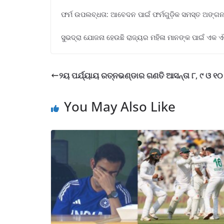
ଫର୍ମ ଉପଲବ୍ଧତା: ଆବେଦନ ପାଇଁ ଫର୍ମଗୁଡ଼ିକ ସମସ୍ତ ଅଙ୍ଗନୱ
ସୁଭଦ୍ରା ଯୋଜନା ହେଉଛି ରାଜ୍ୟର ମହିଳା ମାନଙ୍କ ପାଇଁ ଏକ ଐ
୨ୟ ପର୍ଯ୍ୟାୟ ରତ୍ନଭଣ୍ଡାର ଗଣତି ଆସନ୍ତା ୮, ୯ ଓ ୧୦
You May Also Like