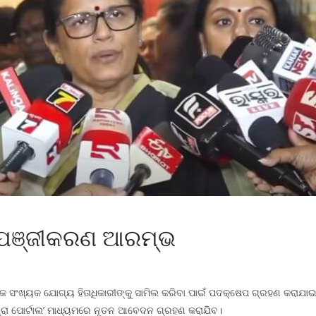
ରା ପଞ୍ଜୀକରଣ ଆରମ୍ଭ
ଧିକ ସଂଖ୍ୟକ ଯୋଗ୍ୟ ହିତାଧିକାରୀଙ୍କୁ ସାମିଲ କରିବା ପାଇଁ ପଦକ୍ଷେପ ଗ୍ରହଣ କରାଯ
ଭଦ୍ରା ପୋର୍ଟାଲ’ ମାଧ୍ୟମରେ ନୂତନ ଆବେଦନ ଗ୍ରହଣ କରାଯିବ।