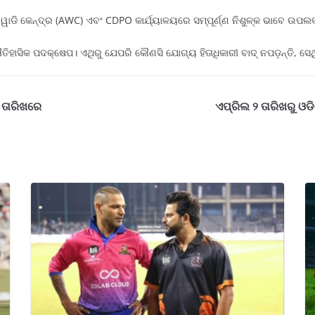
ାଡି କେନ୍ଦ୍ର (AWC) ଏବଂ CDPO କାର୍ଯ୍ୟାଳୟରେ ସମ୍ପୂର୍ଣ୍ଣ ନିଶୁଳ୍କ ଭାବେ ଉପଲବ
ତିହାସିକ ପଦକ୍ଷେପ। ଏଥିରୁ ଯେପରି କୌଣସି ଯୋଗ୍ୟ ହିତାଧିକାରୀ ବାଦ୍ ନପଡ଼ନ୍ତି, ସ
 ତାରିଖରେ
ଏପ୍ରିଲ ୨ ତାରିଖରୁ ଓଡି