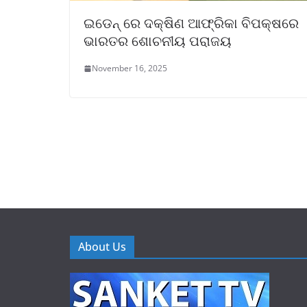
ଇଡେନ୍ ରେ ଦକ୍ଷିଣ ଆଫ୍ରିକା ବିପକ୍ଷରେ
ଭାରତର ଶୋଚନୀୟ ପରାଜୟ
November 16, 2025
About Us