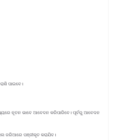
 ରାଶି ପାଇବେ।
ା ମଧ୍ୟରେ ନୂତନ ଭାବେ ଆବେଦନ କରିପାରିବେ। ପୂର୍ବରୁ ଆବେଦନ
ାଲ ଜରିଆରେ ପଞ୍ଜୀକୃତ କରାଯିବ।