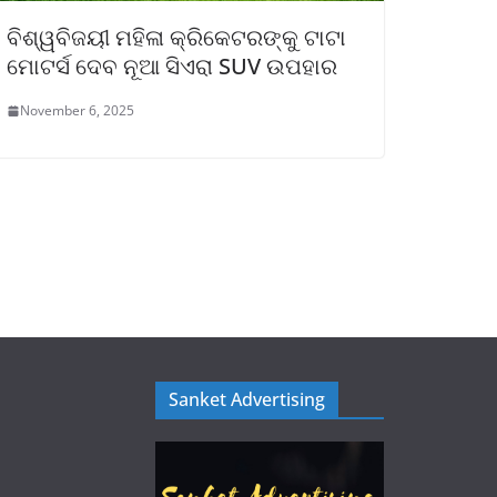
ବିଶ୍ୱବିଜୟୀ ମହିଳା କ୍ରିକେଟରଙ୍କୁ ଟାଟା
ମୋଟର୍ସ ଦେବ ନୂଆ ସିଏରା SUV ଉପହାର
November 6, 2025
Sanket Advertising