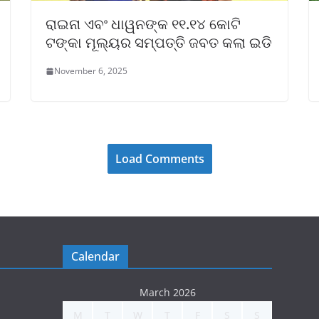
ରାଇନା ଏବଂ ଧାୱନଙ୍କ ୧୧.୧୪ କୋଟି
ଟଙ୍କା ମୂଲ୍ୟର ସମ୍ପତ୍ତି ଜବତ କଲା ଇଡି
November 6, 2025
Load Comments
Calendar
March 2026
M
T
W
T
F
S
S