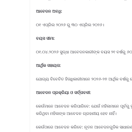
ଆବେଦନ ଅବଧି:
୦୧ ଏପ୍ରିଲ ୨୦୨୬ ରୁ ୩୦ ଏପ୍ରିଲ ୨୦୨୬।
ବୟସ ସୀମା:
୦୧.୦୪.୨୦୨୬ ସୁଦ୍ଧା ଆବେଦନକାରୀଙ୍କ ବୟସ ୨୧ ବର୍ଷରୁ ୬
ଆର୍ଥିକ ସହାୟତା:
ଯୋଗ୍ୟ ବିବେଚିତ ହିତାଧିକାରୀମାନେ ୨୦୨୬-୨୭ ଆର୍ଥିକ ବର୍ଷରୁ
ଆବେଦନ ପ୍ରକ୍ରିୟା ଓ ସର୍ତ୍ତାବଳୀ:
କେଉଁମାନେ ଆବେଦନ କରିପାରିବେ: ଯେଉଁ ମହିଳାମାନେ ପୂର୍ବରୁ 
କରିଥିବା ମହିଳାଙ୍କ ଆବେଦନ ଗ୍ରହଣୀୟ ହେବ ନାହିଁ।
କେଉଁଠାରେ ଆବେଦନ କରିବେ: ନୂତନ ଆବେଦନଗୁଡିକ ସାଧାରଣ ସେ