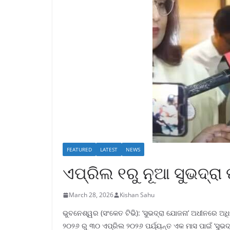
FEATURED
LATEST
NEWS
ଏପ୍ରିଲ ୧ରୁ ନୂଆ ସୁଭଦ୍
March 28, 2026
Kishan Sahu
ଭୁବନେଶ୍ୱର (ସଂକେତ ଟିଭି): ‘ସୁଭଦ୍ରା ଯୋଜନା’ ଅଧୀନରେ ଅ
୨୦୨୬ ରୁ ୩୦ ଏପ୍ରିଲ ୨୦୨୬ ପର୍ଯ୍ୟନ୍ତ ଏକ ମାସ ପାଇଁ ‘ସୁ