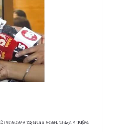
ାଇଛି। ସରକାରଙ୍କ ଅନୁମୋଦନ କ୍ରମେ, ଆସନ୍ତା ୧ ଏପ୍ରିଲ