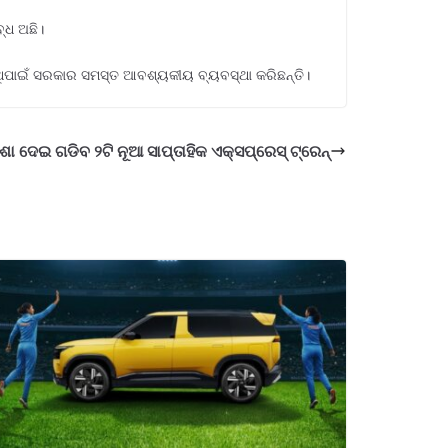
୍ଧ ଅଛି।
େଥିପାଇଁ ସରକାର ସମସ୍ତ ଆବଶ୍ୟକୀୟ ବ୍ୟବସ୍ଥା କରିଛନ୍ତି।
ଶା ଦେଇ ଗଡିବ ୨ଟି ନୂଆ ସାପ୍ତାହିକ ଏକ୍ସପ୍ରେସ୍ ଟ୍ରେନ୍