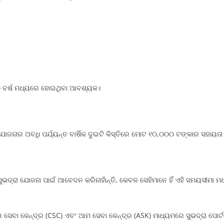
୦ ବର୍ଷ ମଧ୍ୟରେ ହୋଇଥିବା ଆବଶ୍ୟକ।
 ଯୋଜନାର ଅବଧି ପର୍ଯ୍ୟନ୍ତ ବାର୍ଷିକ ଦୁଇଟି କିସ୍ତିରେ ମୋଟ ୧୦,୦୦୦ ଟଙ୍କାର ସହାୟତା
ସୁଭଦ୍ରା ଯୋଜନା ପାଇଁ ଆବେଦନ କରିନାହାଁନ୍ତି, କେବଳ ସେହିମାନେ ହିଁ ଏହି ସମୟସୀମ
ବା କେନ୍ଦ୍ର (CSC) ଏବଂ ଆମ ସେବା କେନ୍ଦ୍ର (ASK) ମାଧ୍ୟମରେ ସୁଭଦ୍ରା ପୋର୍ଟ