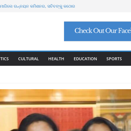
୍କୁ ୮ ଗ୍ରାମ ସୁନା-ଶାଢ଼ୀ, ଏଆଇ ପ୍ରଶିକ୍ଷଣ ପାଇଁ ୫
ା
୍ଟ ମାଗିଲେ ଉନ୍ନୟନ କମିଶନର, ସଚିବଙ୍କୁ କଠୋର
ମାମଲା: ମୁଖ୍ୟ ଅଭିଯୁକ୍ତ ମନୋଜ ପାଢ଼ୀଙ୍କୁ ମିଳିଲା
ିଯୁକ୍ତି ଠକେଇ, ମୁଖ୍ୟ ପ୍ରଶାସକଙ୍କ ଦସ୍ତଖତ ଜାଲ୍
େଟ୍ରୋଲ, ସୁପ୍ରିମକୋର୍ଟଙ୍କ ବଡ଼ ନିର୍ଦ୍ଦେଶ
TICS
CULTURAL
HEALTH
EDUCATION
SPORTS