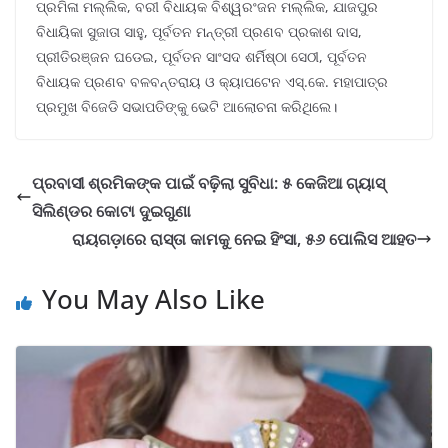
ପ୍ରମିଳା ମଲ୍ଲିକ, ବରୀ ବିଧାୟକ ବିଶ୍ୱରଂଜନ ମଲ୍ଲିକ, ଯାଜପୁର
ବିଧାୟିକା ସୁଜାତା ସାହୁ, ପୂର୍ବତନ ମନ୍ତ୍ରୀ ପ୍ରଣବ ପ୍ରକାଶ ଦାସ,
ପ୍ରୀତିରଞ୍ଜନ ଘଡେଇ, ପୂର୍ବତନ ସାଂସଦ ଶର୍ମିଷ୍ଠା ସେଠୀ, ପୂର୍ବତନ
ବିଧାୟକ ପ୍ରଣବ ବଳବନ୍ତରାୟ ଓ କ୍ୟାପଟେନ ଏସ୍.କେ. ମହାପାତ୍ର
ପ୍ରମୁଖ ବିଜେଡି ସଭାପତିଙ୍କୁ ଭେଟି ଆଲୋଚନା କରିଥିଲେ।
ପ୍ରବାସୀ ଶ୍ରମିକଙ୍କ ପାଇଁ ବଢ଼ିଲା ସୁବିଧା: ୫ କେଜିଆ ଗ୍ୟାସ୍
ସିଲିଣ୍ଡର କୋଟା ଦୁଇଗୁଣା
ରାୟଗଡ଼ାରେ ରାସ୍ତା କାମକୁ ନେଇ ହିଂସା, ୫୬ ପୋଲିସ ଆହତ
You May Also Like