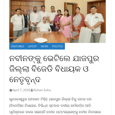
FEATURED
LATEST
NEWS
POLITICS
ନବୀନଙ୍କୁ ଭେଟିଲେ ଯାଜପୁର
ଜିଲ୍ଲା ବିଜେଡି ବିଧାୟକ ଓ
ନେତୃବୃନ୍ଦ
April 7, 2026
Kishan Sahu
ଭୁବନେଶ୍ୱର (ସଂକେତ ଟିଭି): ଯାଜପୁର ଜିଲ୍ଲା ବିଜୁ ଜନତା ଦଳ
(ବିଜେଡି)ର ବିଧାୟକ, ବିଭିନ୍ନ ସ୍ତରର ଦଳୀୟ କର୍ମକର୍ତ୍ତା ଆଜି
ପୂର୍ବାହ୍ନରେ ଦଳର ସଭାପତି ନବୀନ ପଟ୍ଟନାୟକଙ୍କୁ ନବୀନ ନିବାସରେ