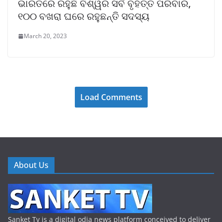
ଭାରତରେ ରହୁଛି ବିଶ୍ୱର ସର୍ବ ବୃହତ୍ତ ପରିବାର,
୧୦୦ ବଖରା ଘରେ ରହୁଛନ୍ତି ସଦସ୍ୟ
March 20, 2023
Load Comments
About Us
Sanket Tv is a digital odia news platform conceived to deliver