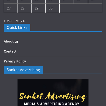
27
28
29
30
« Mar
May »
Quick Links
About us
Contact
Privacy Policy
Sanket Advertising