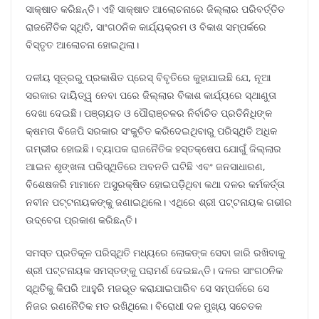
ସାକ୍ଷାତ କରିଛନ୍ତି। ଏହି ସାକ୍ଷାତ ଆଲୋଚନାରେ ଜିଲ୍ଲାର ପରିବର୍ତ୍ତିତ
ରାଜନୈତିକ ସ୍ଥିତି, ସାଂଗଠନିକ କାର୍ଯ୍ୟକ୍ରମ ଓ ବିକାଶ ସମ୍ପର୍କରେ
ବିସ୍ତୃତ ଆଲୋଚନା ହୋଇଥିଲା।
ଦଳୀୟ ସୂତ୍ରରୁ ପ୍ରକାଶିତ ପ୍ରେସ୍ ବିବୃତିରେ କୁହାଯାଇଛି ଯେ, ନୂଆ
ସରକାର ଦାୟିତ୍ୱ ନେବା ପରେ ଜିଲ୍ଲାର ବିକାଶ କାର୍ଯ୍ୟରେ ସ୍ଥାଣୁତା
ଦେଖା ଦେଇଛି। ପଞ୍ଚାୟତ ଓ ପୌରାଞ୍ଚଳର ନିର୍ବାଚିତ ପ୍ରତିନିଧିଙ୍କ
କ୍ଷମତା ବିଜେପି ସରକାର ସଂକୁଚିତ କରିଦେଇଥିବାରୁ ପରିସ୍ଥିତି ଅଧିକ
ଗମ୍ଭୀର ହୋଇଛି। ବ୍ୟାପକ ରାଜନୈତିକ ହସ୍ତକ୍ଷେପ ଯୋଗୁଁ ଜିଲ୍ଲାର
ଆଇନ ଶୃଙ୍ଖଳା ପରିସ୍ଥିତିରେ ଅବନତି ଘଟିଛି ଏବଂ ଜନସାଧାରଣ,
ବିଶେଷକରି ମାମାନେ ଅସୁରକ୍ଷିତ ହୋଇପଡ଼ିଥିବା କଥା ଦଳର କର୍ମକର୍ତ୍ତା
ନବୀନ ପଟ୍ଟନାୟକଙ୍କୁ ଜଣାଇଥିଲେ। ଏଥିରେ ଶ୍ରୀ ପଟ୍ଟନାୟକ ଗଭୀର
ଉଦ୍ବେଗ ପ୍ରକାଶ କରିଛନ୍ତି।
ସମସ୍ତ ପ୍ରତିକୂଳ ପରିସ୍ଥିତି ମଧ୍ୟରେ ଲୋକଙ୍କ ସେବା ଜାରି ରଖିବାକୁ
ଶ୍ରୀ ପଟ୍ଟନାୟକ ସମସ୍ତଙ୍କୁ ପରାମର୍ଶ ଦେଇଛନ୍ତି। ଦଳର ସାଂଗଠନିକ
ସ୍ଥିତିକୁ କିପରି ଆହୁରି ମଜଭୂତ କରାଯାଇପାରିବ ସେ ସମ୍ପର୍କରେ ସେ
ନିଜର ରଣନୈତିକ ମତ ରଖିଥିଲେ। ବିରୋଧୀ ଦଳ ମୁଖ୍ୟ ସଚେତକ