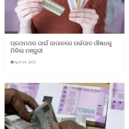
ପ୍ରଥମଥର ପାଇଁ ଜାପାନରେ ଗର୍ଭପାତ ଔଷଧକୁ
ମିଳିଲା ମଞ୍ଜୁରୀ
April 24, 2023