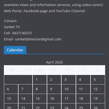
seamless news and information services, using video-centric
Web Portal, Facebook page and YouTube Channel.
Contact-
Sanket TV
Cell- 9437140373
Email- sankettelevision@gmail.com
Calendar
April 2026
M
T
W
T
F
S
S
1
2
3
4
5
6
7
8
9
10
11
12
13
14
15
16
17
18
19
20
21
22
23
24
25
26