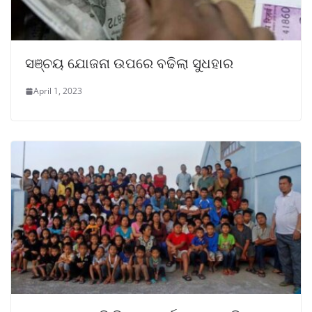
ସଞ୍ଚୟ ଯୋଜନା ଉପରେ ବଢିଲା ସୁଧହାର
April 1, 2023