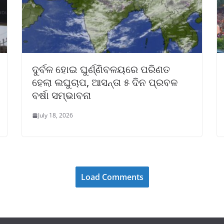
ଦୁର୍ବଳ ହୋଇ ଘୁର୍ଣ୍ଣିବଳୟରେ ପରିଣତ
ହେଲା ଲଘୁଚାପ, ଆସନ୍ତା ୫ ଦିନ ପ୍ରବଳ
ବର୍ଷା ସମ୍ଭାବନା
July 18, 2026
Load Comments