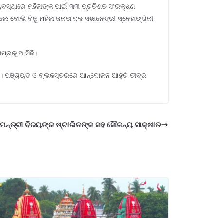
ୟବସ୍ଥାରେ ମହିଳାଙ୍କ ପାଇଁ ୩୩ ପ୍ରତିଶତ ସଂରକ୍ଷଣ
ଲେ ବୋଲି ବିଜୁ ମହିଳା ଜନତା ଦଳ ସଭାନେତ୍ରୀ ସ୍ନେହାଙ୍ଗିନୀ
ମ୍ନାକୁ ଆସିଛି।
ାଯିବ। ପଞ୍ଚାୟତ ଓ ବ୍ଲକସ୍ତରରେ ଆନ୍ଦୋଳନ ଆହୁରି ତୀବ୍ର
୍ତ୍ରୀ ବିଜୟଙ୍କ ଷ୍ଟାଲିନଙ୍କ ସହ ସୌଜନ୍ୟ ସାକ୍ଷାତ