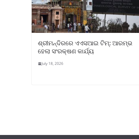
ଶ୍ରୀମନ୍ଦିରରେ ଏଏସଆଇ ଟିମ୍: ଆରମ୍ଭ
ହେଲା ସଂରକ୍ଷଣ କାର୍ଯ୍ୟ
July 18, 2026