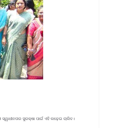
 ସ୍ୱାଧୀନତାର ସୁରକ୍ଷା ପାଇଁ ଏହି ଲଢ଼େଇ ଚାଲିବ।