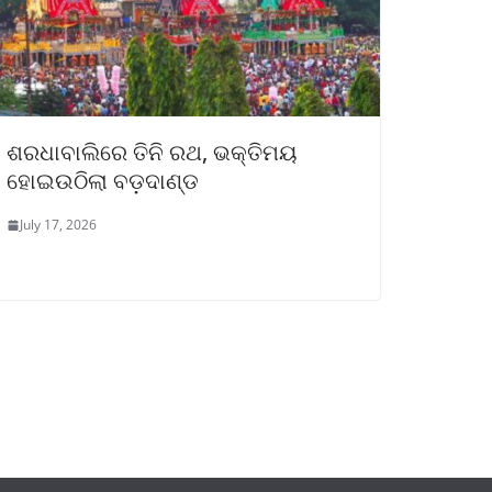
ଶରଧାବାଲିରେ ତିନି ରଥ, ଭକ୍ତିମୟ
ହୋଇଉଠିଲା ବଡ଼ଦାଣ୍ଡ
July 17, 2026