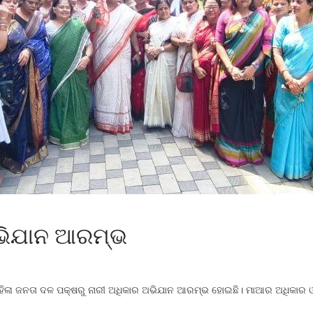
ଅଭିଯାନ ଆରମ୍ଭ
ୁ ମହିଳା ଜନତା ଦଳ ପକ୍ଷରୁ ନାରୀ ଅଧିକାର ଅଭିଯାନ ଆରମ୍ଭ ହୋଇଛି। ମାଆର ଅଧିକାର ଓ