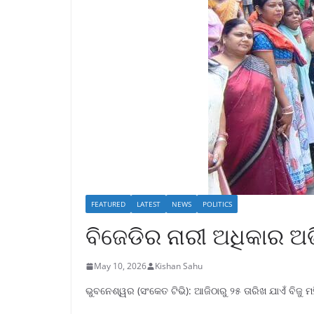
FEATURED
LATEST
NEWS
POLITICS
ବିଜେଡିର ନାରୀ ଅଧିକାର 
May 10, 2026
Kishan Sahu
ଭୁବନେଶ୍ୱର (ସଂକେତ ଟିଭି): ଆଜିଠାରୁ ୨୫ ତାରିଖ ଯାଏଁ ବିଜ