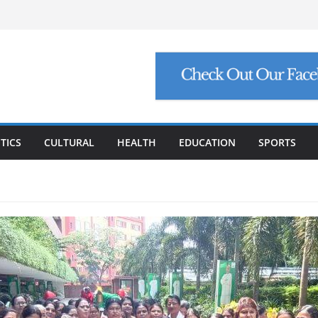
୍ଟ ମାଗିଲେ ଉନ୍ନୟନ କମିଶନର, ସଚିବଙ୍କୁ କଠୋର
ମାମଲା: ମୁଖ୍ୟ ଅଭିଯୁକ୍ତ ମନୋଜ ପାଢ଼ୀଙ୍କୁ ମିଳିଲା
ିଯୁକ୍ତି ଠକେଇ, ମୁଖ୍ୟ ପ୍ରଶାସକଙ୍କ ଦସ୍ତଖତ ଜାଲ୍
େଟ୍ରୋଲ, ସୁପ୍ରିମକୋର୍ଟଙ୍କ ବଡ଼ ନିର୍ଦ୍ଦେଶ
୍କୁ ୮ ଗ୍ରାମ ସୁନା-ଶାଢ଼ୀ, ଏଆଇ ପ୍ରଶିକ୍ଷଣ ପାଇଁ ୫
ା
TICS
CULTURAL
HEALTH
EDUCATION
SPORTS