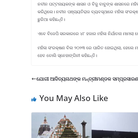
ନବୀନ ପଟ୍ଟନାୟକଙ୍କ ଶାସନ ଓ ବିଜୁ ବାବୁଙ୍କ ଶାସନରେ ମହି
କରିଥିଲେ। ନବୀନ ପଞ୍ଚାୟତିରାଜ ବ୍ୟବସ୍ଥାରେ ମହିଳା ସଂରକ୍ଷଣ
ଛୁରିଆ କହିଛନ୍ତି।
ଏବେ ବିଜେପି ସରକାରରେ ୪୮ ହଜାର ମହିଳା ନିର୍ଯାତନା ମାମଲା ହୋଇ
ମହିଳା ସଂରକ୍ଷଣ ବିଲ ୨୦୨୩ ରେ ପାରିତ ହୋଇଥିଲା, ହେଲେ ମହ
ହେବ ବୋଲି ସ୍ନେହାଙ୍ଗିନୀ କହିଛନ୍ତି।
ଯୋଗୀ ଆଦିତ୍ୟନାଥଙ୍କ ମନ୍ତ୍ରୀମଣ୍ଡଳ ସମ୍ପ୍ରସାରଣ
You May Also Like