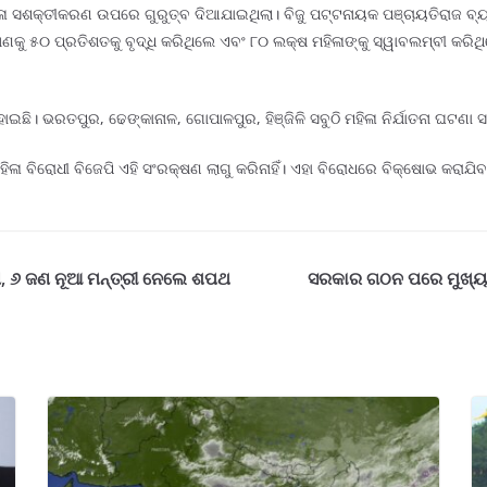
ଳା ସଶକ୍ତୀକରଣ ଉପରେ ଗୁରୁତ୍ବ ଦିଆଯାଇଥିଲା। ବିଜୁ ପଟ୍ଟନାୟକ ପଞ୍ଚାୟତିରାଜ ବ୍
କୁ ୫୦ ପ୍ରତିଶତକୁ ବୃଦ୍ଧି କରିଥିଲେ ଏବଂ ୮୦ ଲକ୍ଷ ମହିଳାଙ୍କୁ ସ୍ୱାବଲମ୍ବୀ କରିଥି
ଛି। ଭରତପୁର, ଢେଙ୍କାନାଳ, ଗୋପାଳପୁର, ହିଞ୍ଜିଳି ସବୁଠି ମହିଳା ନିର୍ଯାତନା ଘଟଣା ସା
ିଳା ବିରୋଧୀ ବିଜେପି ଏହି ସଂରକ୍ଷଣ ଲାଗୁ କରିନାହିଁ। ଏହା ବିରୋଧରେ ବିକ୍ଷୋଭ କର
, ୬ ଜଣ ନୂଆ ମନ୍ତ୍ରୀ ନେଲେ ଶପଥ
ସରକାର ଗଠନ ପରେ ମୁଖ୍ୟମନ