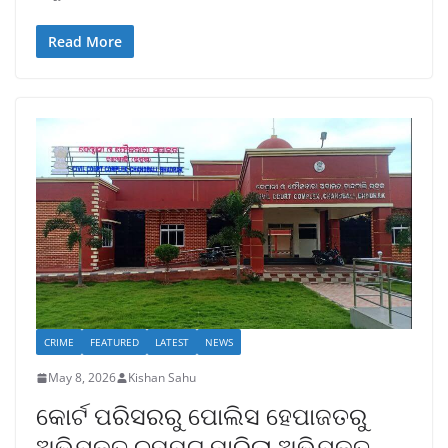
Read More
CRIME
FEATURED
LATEST
NEWS
May 8, 2026
Kishan Sahu
କୋର୍ଟ ପରିସରରୁ ପୋଲିସ ହେପାଜତରୁ
ଅଭିଯୁକ୍ତ ଚମ୍ପଟ ମାରିଲା ଅଭିଯୁକ୍ତ