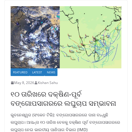
FEATURED
LATEST
NEWS
May 8, 2026
Kishan Sahu
୧୦ ତାରିଖରେ ଦକ୍ଷିଣ-ପୂର୍ବ
ବଙ୍ଗୋପସାଗରରେ ଲଘୁଚାପ ସମ୍ଭାବନା
ଭୁବନେଶ୍ୱର (ସଂକେତ ଟିଭି): ବଙ୍ଗୋପସାଗରରେ ଦାନା ବାନ୍ଧୁଛି
ଲଘୁଚାପ। ଆସନ୍ତା ୧୦ ତାରିଖ ବେଳକୁ ଦକ୍ଷିଣ ପୂର୍ବ ବଙ୍ଗୋପସାଗରରେ
ଲଘୁଚାପ ନେଇ ଭାରତୀୟ ପାଣିପାଗ ବିଭାଗ (IMD)