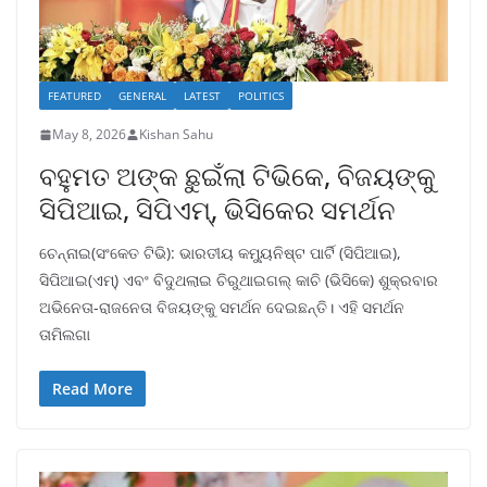
FEATURED
GENERAL
LATEST
POLITICS
May 8, 2026
Kishan Sahu
ବହୁମତ ଅଙ୍କ ଛୁଇଁଲା ଟିଭିକେ, ବିଜୟଙ୍କୁ
ସିପିଆଇ, ସିପିଏମ୍, ଭିସିକେର ସମର୍ଥନ
ଚେନ୍ନାଇ(ସଂକେତ ଟିଭି): ଭାରତୀୟ କମ୍ୟୁନିଷ୍ଟ ପାର୍ଟି (ସିପିଆଇ),
ସିପିଆଇ(ଏମ୍) ଏବଂ ବିଦୁଥଲାଇ ଚିରୁଥାଇଗଲ୍ କାଚି (ଭିସିକେ) ଶୁକ୍ରବାର
ଅଭିନେତା-ରାଜନେତା ବିଜୟଙ୍କୁ ସମର୍ଥନ ଦେଇଛନ୍ତି। ଏହି ସମର୍ଥନ
ତାମିଲଗା
Read More