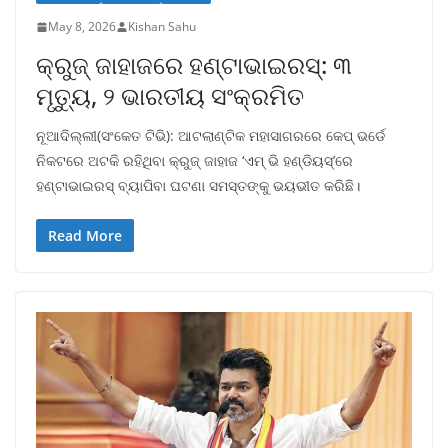
May 8, 2026
Kishan Sahu
କ୍ରୁଜ୍ ଜାହାଜରେ ହଣ୍ଟାଭାଇରସ୍: ୩
ମୃତ୍ୟୁ, ୨ ଭାରତୀୟ ସଂକ୍ରମିତ
ନୂଆଦିଲ୍ଲୀ(ସଂକେତ ଟିଭି): ଆଟଲାଣ୍ଟିକ ମହାସାଗରରେ କେପ୍ ଭର୍ଡେ
ନିକଟରେ ଅଟକି ରହିଥିବା କ୍ରୁଜ୍ ଜାହାଜ ‘ଏମ୍ ଭି ହଣ୍ଡିୟସ୍’ରେ
ହଣ୍ଟାଭାଇରସ୍ ବ୍ୟାପିବା ଘଟଣା ସମସ୍ତଙ୍କୁ ଭୟଭୀତ କରିଛି।
Read More