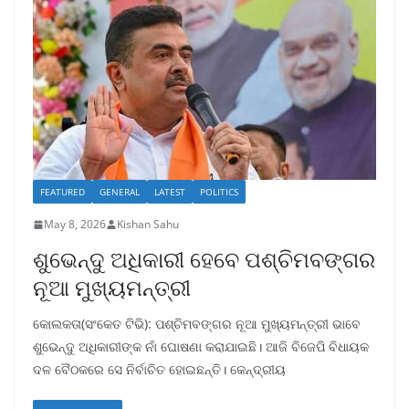
FEATURED
GENERAL
LATEST
POLITICS
May 8, 2026
Kishan Sahu
ଶୁଭେନ୍ଦୁ ଅଧିକାରୀ ହେବେ ପଶ୍ଚିମବଙ୍ଗର
ନୂଆ ମୁଖ୍ୟମନ୍ତ୍ରୀ
କୋଲକତା(ସଂକେତ ଟିଭି): ପଶ୍ଚିମବଙ୍ଗର ନୂଆ ମୁଖ୍ୟମନ୍ତ୍ରୀ ଭାବେ
ଶୁଭେନ୍ଦୁ ଅଧିକାରୀଙ୍କ ନାଁ ଘୋଷଣା କରାଯାଇଛି। ଆଜି ବିଜେପି ବିଧାୟକ
ଦଳ ବୈଠକରେ ସେ ନିର୍ବାଚିତ ହୋଇଛନ୍ତି। କେନ୍ଦ୍ରୀୟ