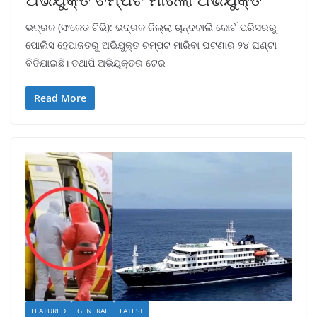
ଭଦ୍ରକ (ସଂକେତ ଟିଭି): ଭଦ୍ରକ ଜିଲ୍ଲା ଚାନ୍ଦବାଲି କୋର୍ଟ ପରିସରରୁ
ପୋଲିସ ହେପାଜତରୁ ଅଭିଯୁକ୍ତ ଚମ୍ପଟ ମାରିବା ଘଟଣାର ୨୪ ଘଣ୍ଟା
ବିତିଯାଇଛି। ତଥାପି ଅଭିଯୁକ୍ତର ଟେର
Read More
FEATURED
GENERAL
LATEST