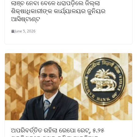
ଲାଞ୍ଚ ନେବା ବେଳେ ଧରାପଡ଼ିଲେ ଜିଲ୍ଲା
ଶିକ୍ଷାଧିକାରୀଙ୍କ କାର୍ଯ୍ୟାଳୟର ଜୁନିୟର
ଆସିଷ୍ଟାଣ୍ଟ
June 5, 2026
ଅପରିବର୍ତ୍ତିତ ରହିଲା ରେପୋ ରେଟ୍, ୫.୨୫