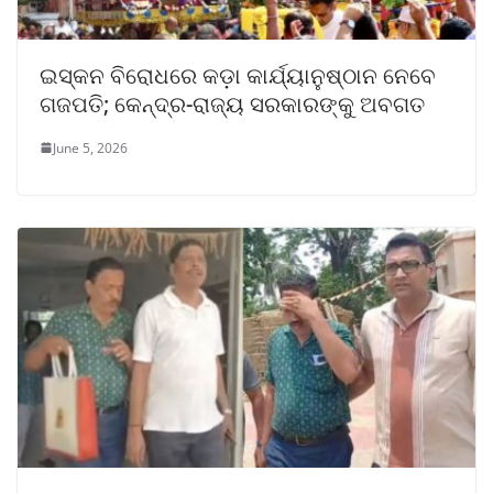
ଇସ୍କନ ବିରୋଧରେ କଡ଼ା କାର୍ଯ୍ୟାନୁଷ୍ଠାନ ନେବେ
ଗଜପତି; କେନ୍ଦ୍ର-ରାଜ୍ୟ ସରକାରଙ୍କୁ ଅବଗତ
June 5, 2026