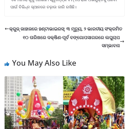
ପାଇଁ ବିଭିନ୍ନ ସ୍ଥାନରେ ଚଢ଼ାଉ ଜାରି ରଖିଛି।
କ୍ରୁଜ୍ ଜାହାଜରେ ହଣ୍ଟାଭାଇରସ୍: ୩ ମୃତ୍ୟୁ, ୨ ଭାରତୀୟ ସଂକ୍ରମିତ
୧୦ ତାରିଖରେ ଦକ୍ଷିଣ-ପୂର୍ବ ବଙ୍ଗୋପସାଗରରେ ଲଘୁଚାପ
ସମ୍ଭାବନା
You May Also Like