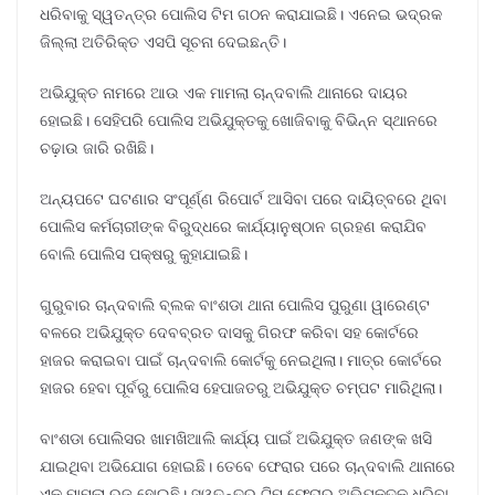
ଧରିବାକୁ ସ୍ୱତନ୍ତ୍ର ପୋଲିସ ଟିମ ଗଠନ କରାଯାଇଛି। ଏନେଇ ଭଦ୍ରକ
ଜିଲ୍ଲା ଅତିରିକ୍ତ ଏସପି ସୂଚନା ଦେଇଛନ୍ତି।
ଅଭିଯୁକ୍ତ ନାମରେ ଆଉ ଏକ ମାମଲା ଚାନ୍ଦବାଲି ଥାନାରେ ଦାୟର
ହୋଇଛି। ସେହିପରି ପୋଲିସ ଅଭିଯୁକ୍ତକୁ ଖୋଜିବାକୁ ବିଭିନ୍ନ ସ୍ଥାନରେ
ଚଢ଼ାଉ ଜାରି ରଖିଛି।
ଅନ୍ୟପଟେ ଘଟଣାର ସଂପୂର୍ଣ୍ଣ ରିପୋର୍ଟ ଆସିବା ପରେ ଦାୟିତ୍ବରେ ଥିବା
ପୋଲିସ କର୍ମଚାରୀଙ୍କ ବିରୁଦ୍ଧରେ କାର୍ଯ୍ୟାନୁଷ୍ଠାନ ଗ୍ରହଣ କରାଯିବ
ବୋଲି ପୋଲିସ ପକ୍ଷରୁ କୁହାଯାଇଛି।
ଗୁରୁବାର ଚାନ୍ଦବାଲି ବ୍ଲକ ବାଂଶଡା ଥାନା ପୋଲିସ ପୁରୁଣା ୱାରେଣ୍ଟ
ବଳରେ ଅଭିଯୁକ୍ତ ଦେବବ୍ରତ ଦାସକୁ ଗିରଫ କରିବା ସହ କୋର୍ଟରେ
ହାଜର କରାଇବା ପାଇଁ ଚାନ୍ଦବାଲି କୋର୍ଟକୁ ନେଇଥିଲା। ମାତ୍ର କୋର୍ଟରେ
ହାଜର ହେବା ପୂର୍ବରୁ ପୋଲିସ ହେପାଜତରୁ ଅଭିଯୁକ୍ତ ଚମ୍ପଟ ମାରିଥିଲା।
ବାଂଶଡା ପୋଲିସର ଖାମଖିଆଲି କାର୍ଯ୍ୟ ପାଇଁ ଅଭିଯୁକ୍ତ ଜଣଙ୍କ ଖସି
ଯାଇଥିବା ଅଭିଯୋଗ ହୋଇଛି। ତେବେ ଫେରାର ପରେ ଚାନ୍ଦବାଲି ଥାନାରେ
ଏକ ମାମଲା ରୁଜୁ ହୋଇଛି। ସ୍ୱତନ୍ତ୍ର ଟିମ୍ ଫେରାର ଅଭିଯୁକ୍ତକୁ ଧରିବା