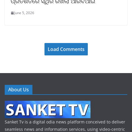
ପ୍ରତିଶତରେ ସ୍ଥିର ରଖିଲା ଆରବିଆଇ
June 5, 2026
Load Comments
About Us
Sanket Tv is a digital odia news platform conceived to deliver
seamless news and information services, using video-centric