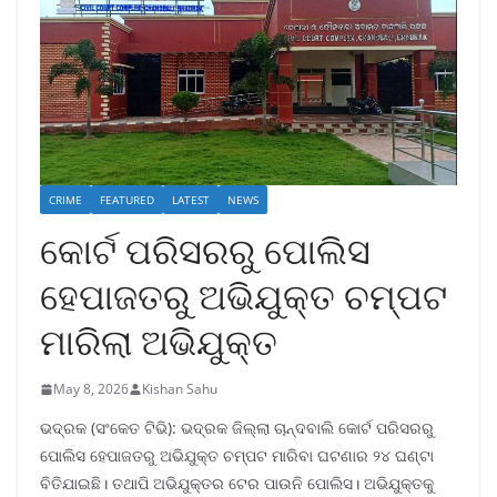
CRIME
FEATURED
LATEST
NEWS
କୋର୍ଟ ପରିସରରୁ ପୋଲିସ
ହେପାଜତରୁ ଅଭିଯୁକ୍ତ ଚମ୍ପଟ
ମାରିଲା ଅଭିଯୁକ୍ତ
May 8, 2026
Kishan Sahu
ଭଦ୍ରକ (ସଂକେତ ଟିଭି): ଭଦ୍ରକ ଜିଲ୍ଲା ଚାନ୍ଦବାଲି କୋର୍ଟ ପରିସରରୁ
ପୋଲିସ ହେପାଜତରୁ ଅଭିଯୁକ୍ତ ଚମ୍ପଟ ମାରିବା ଘଟଣାର ୨୪ ଘଣ୍ଟା
ବିତିଯାଇଛି। ତଥାପି ଅଭିଯୁକ୍ତର ଟେର ପାଉନି ପୋଲିସ। ଅଭିଯୁକ୍ତକୁ