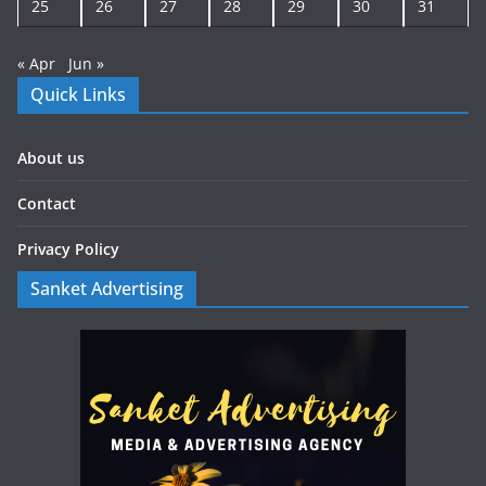
25
26
27
28
29
30
31
« Apr
Jun »
Quick Links
About us
Contact
Privacy Policy
Sanket Advertising