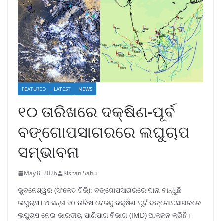
FEATURED
LATEST
NEWS
୧୦ ତାରିଖରେ ଦକ୍ଷିଣ-ପୂର୍ବ
ବଙ୍ଗୋପସାଗରରେ ଲଘୁଚାପ
ସମ୍ଭାବନା
May 8, 2026
Kishan Sahu
ଭୁବନେଶ୍ୱର (ସଂକେତ ଟିଭି): ବଙ୍ଗୋପସାଗରରେ ଦାନା ବାନ୍ଧୁଛି
ଲଘୁଚାପ। ଆସନ୍ତା ୧୦ ତାରିଖ ବେଳକୁ ଦକ୍ଷିଣ ପୂର୍ବ ବଙ୍ଗୋପସାଗରରେ
ଲଘୁଚାପ ନେଇ ଭାରତୀୟ ପାଣିପାଗ ବିଭାଗ (IMD) ଆକଳନ କରିଛି।