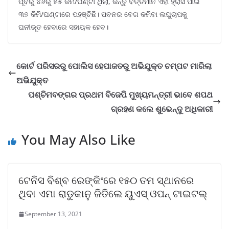
ପୂର୍ବରୁ ୪୬ରୁ ୫୫ କିମି/ଘଣ୍ଟା ଥିଲା, କିନ୍ତୁ ବର୍ତ୍ତମାନ ଏହା ହ୍ରାସ ପାଇ
୩୭ କିମି/ଘଣ୍ଟାରେ ପହଞ୍ଚିଛି। ପବନର ବେଗ କମିବା ଲଘୁଚାପକୁ
ଘନୀଭୂତ ହେବାରେ ସହାୟକ ହେବ।
କୋର୍ଟ ପରିସରରୁ ପୋଲିସ ହେପାଜତରୁ ଅଭିଯୁକ୍ତ ଚମ୍ପଟ ମାରିଲା
ଅଭିଯୁକ୍ତ
ପଶ୍ଚିମବଙ୍ଗର ପ୍ରଥମ ବିଜେପି ମୁଖ୍ୟମନ୍ତ୍ରୀ ଭାବେ ଶପଥ
ଗ୍ରହଣ କଲେ ଶୁଭେନ୍ଦୁ ଅଧିକାରୀ
You May Also Like
ଟେନିସ ବିଶ୍ବ ରେଙ୍କିଂରେ ୧୫୦ ତମ ସ୍ଥାନରେ
ଥିବା ଏମା ରାଡୁକାନୁ ଜିତିଲେ ୟୁଏସ୍ ଓପନ୍ ଟାଇଟଲ୍
September 13, 2021