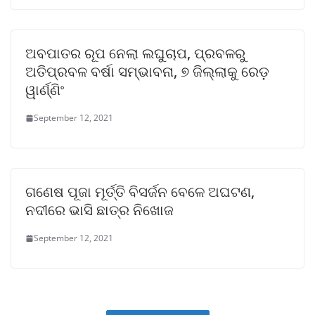
ଅବପାତର ରୂପ ନେଲା ଲଘୁଚାପ, ପ୍ରବଳରୁ
ଅତିପ୍ରବଳ ବର୍ଷା ସମ୍ଭାବନା, ୭ ଜିଲ୍ଲାକୁ ରେଡ଼
ୱାର୍ଣ୍ଣିଂ
September 12, 2021
ଗଣେଷ ପୂଜା ମୂର୍ତ୍ତି ବିସର୍ଜନ ବେଳେ ଅଘଟଣ,
ନଦୀରେ ଭାସି ଛାତ୍ର ନିଖୋଜ
September 12, 2021