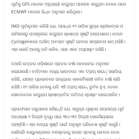
ପୂର୍ବରୁ GFS ମଡେଲ ଅନୁଯାୟୀ ଲଘୁଚାପ ଆକଳନ କରୁଥିବା ବେଳେ ପରେ
ECMWF ମଡେଲ ଭିନ୍ନ ଅନୁମାନ କରିଥିଲା।
IMD ପୂର୍ବାନୁମାନ କରିଛି ଯେ, ଆସନ୍ତା ୧୨ ତାରିଖ ସୁଦ୍ଧା ଶ୍ରୀଲଙ୍କା ଓ
ତାମିଲନାଡୁ ଉପକୂଳରେ ଲଘୁଚାପ କ୍ଷେତ୍ର ସୃଷ୍ଟି ହୋଇପାରେ। ତେବେ
Cyclogenesis ଅର୍ଥାତ୍ ଅବପାତ ସୃଷ୍ଟି ହେବାର ସମ୍ଭାବନା କମ୍ ରହିଛି।
ଏହା କେଉଁ ଆଡକୁ ଗତି କରିବ, ତାହା ଏବେ ଅସ୍ପଷ୍ଟ ରହିଛି।
ତଥାପି ଉତ୍ତର ଓଡ଼ିଶାରେ ପ୍ରବଳ ବର୍ଷା ହେବାନେଇ ଅନୁମାନ
କରାଯାଉଛି। ବର୍ତ୍ତମାନ ମଧ୍ୟ ଭାରତରେ ଏକ ‘ଟ୍ରାପ୍ ଲାଇନ୍’ ସକ୍ରିୟ
ରହିଛି, ଯାହାର ପ୍ରଭାବରେ ରାଜ୍ୟରେ କାଳବୈଶାଖୀ ଜନିତ ବର୍ଷା ଲାଗି
ରହିଛି। ୧୧ ତାରିଖ ବେଳକୁ ଯଦି ଏହି ଟ୍ରାପ୍ ଲାଇନ୍ ଦୁର୍ବଳ ହୁଏ, ତେବେ
ସେତେବେଳେ ଲଘୁଚାପ କ୍ଷେତ୍ରଟିର ଗତିପଥ ସ୍ପଷ୍ଟ ହୋଇପାରିବ।
ପ୍ରଫେସର ପଶୁପାଳକ କହିଛନ୍ତି ଯେ, ସମୁଦ୍ର ପୃଷ୍ଠର ତାପମାତ୍ରା ପୂର୍ବ
ଅପେକ୍ଷା ୧ ଡିଗ୍ରୀ ବୃଦ୍ଧି ପାଇ ୩୦-୩୧ ଡିଗ୍ରୀ ସେଲସିୟସରେ
ପହଞ୍ଚିଛି। ଏହା ବାତ୍ୟା ସୃଷ୍ଟି ପାଇଁ ଅନୁକୂଳ ପରିବେଶ ସୃଷ୍ଟି କରୁଛି।
ସେହିପରି ବାୟୁମଣ୍ଡଳର ତଳସ୍ତରରୁ ଉପର ସ୍ତରକୁ ପବନର ବେଗ