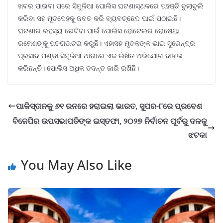
ଖବର ପାଇବା ପରେ ସିମୁଳିଆ ପୋଲିସ ଘଟଣାସ୍ଥଳରେ ପହଞ୍ଚି ବୁଲାବୁଲି
କରିବା ସହ ମୃତଦେହକୁ ଜବତ କରି ବ୍ୟବଚ୍ଛେଦ ପାଇଁ ପଠାଇଛି।
ଘଟଣାର ରହସ୍ୟ ଭେଦିବା ପାଇଁ ପୋଲିସ ହୋଟେଲର ରୋଷେୟା
ରମେଶଙ୍କୁ ପଚରାଉଚରା କରୁଛି। ଏହାସହ ମୃତକଙ୍କ ଭାଇ ସୁରେନ୍ଦ୍ର
ପ୍ରସାଦ ପଣ୍ଡା ସିମୁଳିଆ ଥାନାରେ ଏକ ଲିଖିତ ଅଭିଯୋଗ ଦାଖଲ
କରିଛନ୍ତି। ପୋଲିସ ଅଧିକ ତଦନ୍ତ ଜାରି ରଖିଛି।
ପାକିସ୍ତାନକୁ ୬୧ ରନରେ ହରାଇଲା ଭାରତ, ସୁପର-୮ରେ ପ୍ରବେଶ
ବିଜେପିର ଉପସଭାପତିଙ୍କ ଇସ୍ତଫା, ୨୦୨୭ ନିର୍ବାଚନ ପୂର୍ବରୁ ଦଳକୁ
ଝଟକା
You May Also Like