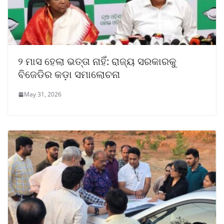
୨ ମାସ ହେଲା ଭତ୍ତା ନାହିଁ: ରାଜ୍ୟ ସରକାରକୁ
ବିଜେଡିର କଡ଼ା ସମାଲୋଚନା
May 31, 2026