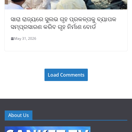
ସାରା ରାଜ୍ୟରେ ସୁଲଭ ଗୃହ ପ୍ରକଳ୍ପକୁ ବ୍ୟାପକ
ସମ୍ପ୍ରସାରଣ କରିବ ଗୃହ ନିର୍ମାଣ ବୋର୍ଡ
May 31, 2026
Load Comments
About Us