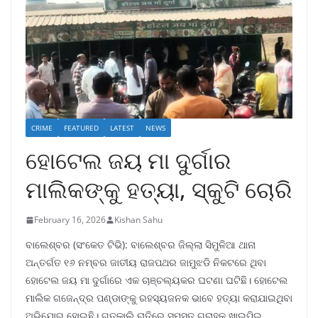
CRIME
FEATURED
LATEST
NEWS
ହୋଟେଲ ଜୟ ମା ଦୁର୍ଗାର
ମାଲିକଙ୍କୁ ହତ୍ୟା, ସ୍କୁଟି ଚୋରି
February 16, 2026
Kishan Sahu
ବାଲେଶ୍ବର (ସଂକେତ ଟିଭି): ବାଲେଶ୍ବର ଜିଲ୍ଲା ସିମୁଳିଆ ଥାନା
ଅନ୍ତର୍ଗତ ୧୬ ନମ୍ବର ଜାତୀୟ ରାଜପଥର ଜାମୁଝଡି ନିକଟରେ ଥିବା
ହୋଟେଲ ଜୟ ମା ଦୁର୍ଗାରେ ଏକ ଚାଞ୍ଚଲ୍ୟକର ଘଟଣା ଘଟିଛି। ହୋଟେଲ
ମାଲିକ ଗଜେନ୍ଦ୍ର ପଣ୍ଡାଙ୍କୁ ରହସ୍ୟଜନକ ଭାବେ ହତ୍ୟା କରାଯାଇଥିବା
ଅଭିଯୋଗ ହୋଇଛି। ଗତକାଲି ରାତିରେ ସମସ୍ତ ଗ୍ରାହକ ଖାଇପିଇ