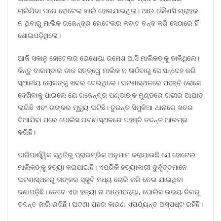
ଚାଲିଯିବା ପରେ ହୋଟେଲ ଖାଲି ହୋଇଯାଇଥିଲା। ଆଉ କୌଣସି ଗ୍ରାହକ
ନ ଥିବାରୁ ମାଲିକ ଗଜେନ୍ଦ୍ର ହୋଟେଲର କବାଟ ବନ୍ଦ କରି ସେଠାରେ ହିଁ
ଶୋଇପଡ଼ିଥିଲେ।
ଆଜି ସକାଳୁ ହୋଟେଲର ରୋଷେୟା ରମେଶ ଆସି ମାଲିକଙ୍କୁ ଡାକିଥିଲେ।
କିନ୍ତୁ ବାରମ୍ବାର ଡାକ ସତ୍ତ୍ୱେ ମାଲିକ ନ ଉଠିବାରୁ ସେ ସନ୍ଦେହ କରି
ସ୍ଥାନୀୟ ଲୋକଙ୍କୁ ଖବର ଦେଇଥିଲେ। ଘଟଣାସ୍ଥଳରେ ପହଞ୍ଚି ଲୋକେ
ଦେଖିବାକୁ ପାଇଲେ ଯେ ଗଜେନ୍ଦ୍ର ପଣ୍ଡାଙ୍କ ମୁଣ୍ଡରେ ଗଭୀର ଆଘାତ
ଲାଗିଛି ଏବଂ ତାଙ୍କର ମୃତ୍ୟୁ ଘଟିଛି। ତୁରନ୍ତ ସିମୁଳିଆ ଥାନାରେ ଖବର
ଦିଆଯିବା ପରେ ପୋଲିସ ଘଟଣାସ୍ଥଳରେ ପହଞ୍ଚି ତଦନ୍ତ ଆରମ୍ଭ
କରିଛି।
ପାରିପାର୍ଶ୍ୱିକ ସ୍ଥିତିରୁ ପ୍ରାରମ୍ଭିକ ଅନୁମାନ କରାଯାଉଛି ଯେ ହୋଟେଲ
ମାଲିକଙ୍କୁ ହତ୍ୟା କରାଯାଇଛି। ଏପରିକି ହତ୍ୟାକାରୀ ଦୁର୍ବୃତ୍ତମାନେ
ଘଟଣାସ୍ଥଳରୁ ତାଙ୍କର ସ୍କୁଟି ମଧ୍ୟ ଚୋରି କରି ନେଇ ଯାଇଥିବା
ଜଣାପଡ଼ିଛି। ତେବେ ଏହା ହତ୍ୟା ନା ଆତ୍ମହତ୍ୟା, ପୋଲିସ ଉଭୟ ଦିଗରୁ
ତଦନ୍ତ ଜାରି ରଖିଛି। ଘଟଣା ପଛର କାରଣ ଏପର୍ଯ୍ୟନ୍ତ ଅସ୍ପଷ୍ଟ ରହିଛି।