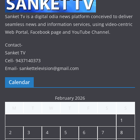
Sanket Tv is a digital odia news platform conceived to deliver
seamless news and information services, using video-centric
Web Portal, Facebook page and YouTube Channel.
Contact-
Sanket TV
Cell- 9437140373
Email- sankettelevision@gmail.com
Calendar
February 2026
M
T
W
T
F
S
S
1
2
3
4
5
6
7
8