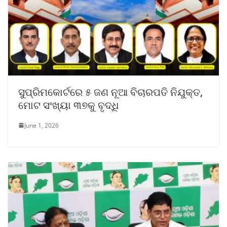
ସୁପ୍ରିମକୋର୍ଟରେ ୫ ଜଣ ନୂଆ ବିଚାରପତି ନିଯୁକ୍ତ,
ମୋଟ ସଂଖ୍ୟା ୩୭କୁ ବୃଦ୍ଧି
June 1, 2026