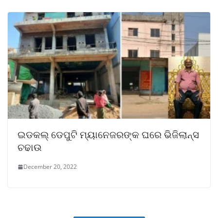
ଇଡକଲ୍ ଡେପୁଟି ମ୍ୟାନେଜରଙ୍କ ଘରେ ଭିଜିଲାନ୍ସ
ଚଢାଉ
December 20, 2022