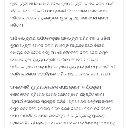
ଗୃହମନ୍ତ୍ରୀ ଅମିତ ଶାହା ଓ ଓଡ଼ିଶା ମୁଖ୍ୟମନ୍ତ୍ରୀ ମୋହନ ଚରଣ ମାଝୀ
ଏହି ଘୋଷଣା କରିଛନ୍ତି। ଆସନ୍ତାକାଲି ଦିନ ୧୧ଟାରେ କୋଲକାତାର
ବ୍ରିଗେଡ୍ ପରେଡ୍ ଗ୍ରାଉଣ୍ଡରେ ଶୁଭେନ୍ଦୁ ଅଧିକାରୀ ଶପଥ ଗ୍ରହଣ
କରିବେ।
ଆଜି କେନ୍ଦ୍ରୀୟ ପର୍ଯ୍ୟବେକ୍ଷକ ଗୃହମନ୍ତ୍ରୀ ଅମିତ ଶାହ ଓ ଓଡ଼ିଶା
ମୁଖ୍ୟମନ୍ତ୍ରୀ ମୋହନ ଚରଣ ମାଝୀଙ୍କ ଅଧ୍ୟକ୍ଷତାରେ ବିଜେପି
ବିଧାୟକ ଦଳ ବୈଠକ ବସିଥିଲା। ଏହି ବୈଠକରେ ଦଳର ନେତା ଚୟନ
କରାଯାଇ ନୂଆ ମୁଖ୍ୟମନ୍ତ୍ରୀଙ୍କ ନାଁରେ ମୋହର ମାରିଛନ୍ତି
ପର୍ଯ୍ୟବେକ୍ଷକ ଓ ସହପର୍ଯ୍ୟବେକ୍ଷକ। ମୁଖ୍ୟମନ୍ତ୍ରୀ ଚୟନ ପାଇଁ ଆଜି
ପଶ୍ଚିମବଙ୍ଗରେ ପହଞ୍ଚିଥିଲେ ଅମିତ ଶାହ ଓ ମୋହନ ଚରଣ ମାଝୀ।
ଆସନ୍ତାକାଲି ମୁଖ୍ୟମନ୍ତ୍ରୀଙ୍କ ଶପଥ ଗ୍ରହଣ କାର୍ଯ୍ୟକ୍ରମ
କୋଲକାତାର ବ୍ରିଗେଡ୍ ପରେଡ୍ ଗ୍ରାଉଣ୍ଡରେ ଅନୁଷ୍ଠିତ ହେବ।
ଏଥିପାଇଁ ଜୋରଦାର ପ୍ରସ୍ତୁତି ଚାଲିଛି। ପ୍ରଥମଥର ପଶ୍ଚିମବଙ୍ଗରେ
ବିପୁଳ ଜନମତରେ ସରକାର ଗଠନ କରିଛି ବିଜେପି। ଚଳିତ ନିର୍ବାଚନରେ
ମମତା ବାନାର୍ଜୀଙ୍କ ଆସନ ଭବାନୀପୁର ଓ ନନ୍ଦିଗ୍ରାମରୁ ଶୁଭେନ୍ଦୁ
ଅଧିକାରୀ ବିଜୟୀ ହୋଇଥିଲେ। ଗତ ୨୦୨୧ରେ ନନ୍ଦିଗ୍ରାମରୁ ମମତାଙ୍କୁ