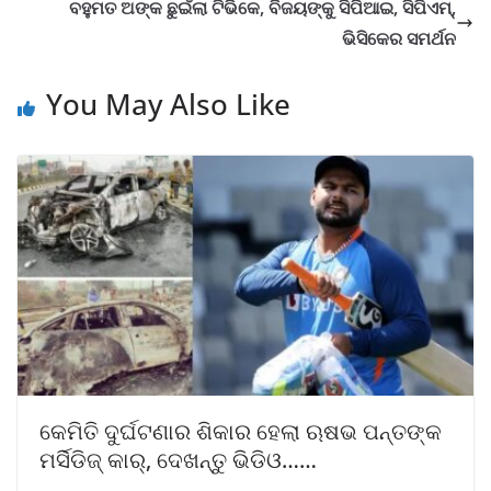
ବହୁମତ ଅଙ୍କ ଛୁଇଁଲା ଟିଭିକେ, ବିଜୟଙ୍କୁ ସିପିଆଇ, ସିପିଏମ୍,
ଭିସିକେର ସମର୍ଥନ
You May Also Like
କେମିତି ଦୁର୍ଘଟଣାର ଶିକାର ହେଲା ଋଷଭ ପନ୍ତଙ୍କ
ମର୍ସିଡିଜ୍‌ କାର୍‌, ଦେଖନ୍ତୁ ଭିଡିଓ……