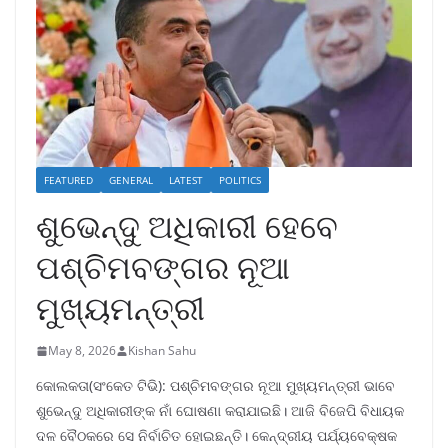
FEATURED
GENERAL
LATEST
POLITICS
ଶୁଭେନ୍ଦୁ ଅଧିକାରୀ ହେବେ
ପଶ୍ଚିମବଙ୍ଗର ନୂଆ
ମୁଖ୍ୟମନ୍ତ୍ରୀ
May 8, 2026
Kishan Sahu
କୋଲକତା(ସଂକେତ ଟିଭି): ପଶ୍ଚିମବଙ୍ଗର ନୂଆ ମୁଖ୍ୟମନ୍ତ୍ରୀ ଭାବେ
ଶୁଭେନ୍ଦୁ ଅଧିକାରୀଙ୍କ ନାଁ ଘୋଷଣା କରାଯାଇଛି। ଆଜି ବିଜେପି ବିଧାୟକ
ଦଳ ବୈଠକରେ ସେ ନିର୍ବାଚିତ ହୋଇଛନ୍ତି। କେନ୍ଦ୍ରୀୟ ପର୍ଯ୍ୟବେକ୍ଷକ