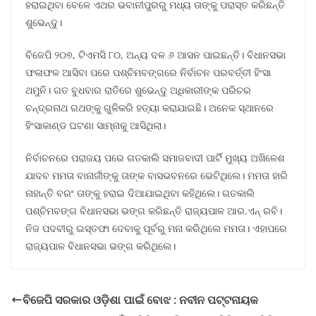
ହରାଇଥିବା ବେଳେ ଏଥର ଭବାନୀପୁରରୁ ମଧ୍ୟ ତାଙ୍କୁ ପରାସ୍ତ କରିଛନ୍ତି
ଶୁଭେନ୍ଦୁ।
ବିଜେପି ୨୦୭, ଟିଏମସି ୮୦, ଅନ୍ୟ ଦଳ ୬ ଆସନ ପାଇଛନ୍ତି। ବିଧାନସଭା
ଫଳାଫଳ ଆସିବା ପରେ ପଶ୍ଚିମବଙ୍ଗରେ ନିର୍ବାଚନ ପରବର୍ତ୍ତୀ ହିଂସା
ଥମୁନି। ଗତ ବୁଧବାର ରାତିରେ ଶୁଭେନ୍ଦୁ ଅଧିକାରୀଙ୍କ ପରିଚର
ଚନ୍ଦ୍ରନାଥ ରଥଙ୍କୁ ଗୁଳିକରି ହତ୍ୟା କରାଯାଇଛି। ଅନେକ ସ୍ଥାନରେ
ହିଂସାକାଣ୍ଡ ଘଟଣା ସାମ୍ନାକୁ ଆସିଥିଲା।
ନିର୍ବାଚନରେ ପରାଜୟ ପରେ ଗତକାଲି ସମାଜବାଦୀ ପାର୍ଟି ମୁଖ୍ୟ ଅଖିଳେଶ
ଯାଦବ ମମତା ବାନାର୍ଜୀଙ୍କୁ ତାଙ୍କ ବାସଭବନରେ ଭେଟିଥିଲେ। ମମତା ହାରି
ନାହାନ୍ତି ବରଂ ତାଙ୍କୁ ହରାଇ ଦିଆଯାଇଥିବା କହିଥିଲେ। ଗତକାଲି
ପଶ୍ଚିମବଙ୍ଗ ବିଧାନସଭା ଭଙ୍ଗ କରିଛନ୍ତି ରାଜ୍ୟପାଳ ଆର.ଏନ୍ ରବି।
ନିଜ ପଦବୀରୁ ଇସ୍ତଫା ଦେବାକୁ ପୂର୍ବରୁ ମନା କରିଥିଲେ ମମତା। ଏହାପରେ
ରାଜ୍ୟପାଳ ବିଧାନସଭା ଭଙ୍ଗ କରିଥିଲେ।
ବିଜେପି ସରକାର ଓଡ଼ିଶା ପାଇଁ ବୋଝ : ନବୀନ ପଟ୍ଟନାୟକ