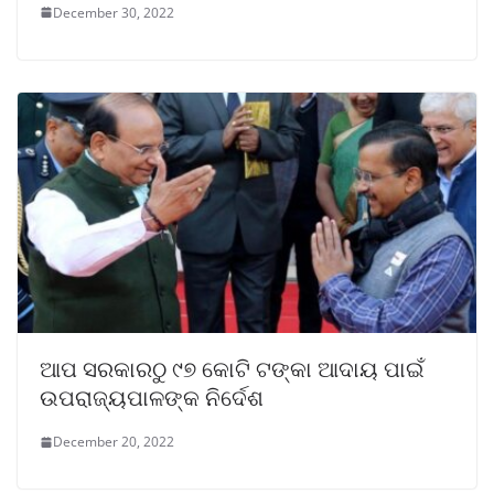
December 30, 2022
ଆପ ସରକାରଠୁ ୯୭ କୋଟି ଟଙ୍କା ଆଦାୟ ପାଇଁ
ଉପରାଜ୍ୟପାଳଙ୍କ ନିର୍ଦେଶ
December 20, 2022