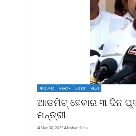
FEATURED
HEALTH
LATEST
NEWS
ଆଡମିଟ୍ ହେବାର ୩ ଦିନ ପୂର୍
ମନ୍ତ୍ରୀ
May 30, 2026
Kishan Sahu