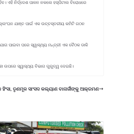
ହିବ। ଏହି ନିର୍ଦ୍ଦେଶ ପାଳନ ନକଲେ ହସ୍ପିଟାଲ ବିରୋଧରେ
ି। ଉଲ୍ଲଂଘନ ଯାଞ୍ଚ ପାଇଁ ଏକ ଉଚ୍ଚସ୍ତରୀୟ କମିଟି ଗଠନ
ଯୋଗ ପାଇବା ପରେ ସ୍ୱାସ୍ଥ୍ୟ ମନ୍ତ୍ରୀ ଏକ ବୈଠକ ଡାକି
ହା ଉପରେ ସ୍ୱାସ୍ଥ୍ୟ ବିଭାଗ ଗୁରୁତ୍ୱ ଦେଇଛି।
ହିଂସା, ତୃଣମୂଳ ସାଂସଦ କଲ୍ୟାଣ ବାନାର୍ଜୀଙ୍କୁ ଆକ୍ରମଣ