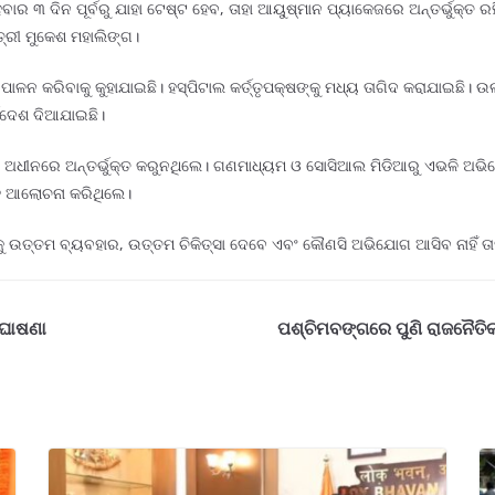
ାର ୩ ଦିନ ପୂର୍ବରୁ ଯାହା ଟେଷ୍ଟ ହେବ, ତାହା ଆୟୁଷ୍ମାନ ପ୍ୟାକେଜରେ ଅନ୍ତର୍ଭୁକ୍ତ ର
୍ତ୍ରୀ ମୁକେଶ ମହାଲିଙ୍ଗ।
ବେ ପାଳନ କରିବାକୁ କୁହାଯାଇଛି। ହସ୍ପିଟାଲ କର୍ତ୍ତୃପକ୍ଷଙ୍କୁ ମଧ୍ୟ ତାଗିଦ କରାଯାଇଛ
୍ଦ୍ଦେଶ ଦିଆଯାଇଛି।
ାନ ଅଧୀନରେ ଅନ୍ତର୍ଭୁକ୍ତ କରୁନଥିଲେ। ଗଣମାଧ୍ୟମ ଓ ସୋସିଆଲ ମିଡିଆରୁ ଏଭଳି ଅଭି
ସହ ଆଲୋଚନା କରିଥିଲେ।
୍କୁ ଉତ୍ତମ ବ୍ୟବହାର, ଉତ୍ତମ ଚିକିତ୍ସା ଦେବେ ଏବଂ କୌଣସି ଅଭିଯୋଗ ଆସିବ ନାହିଁ ତା
 ଘୋଷଣା
ପଶ୍ଚିମବଙ୍ଗରେ ପୁଣି ରାଜନୈତିକ 