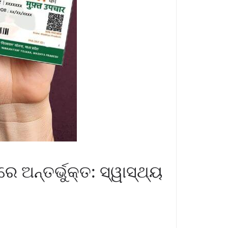
 ଅନ୍ତର୍ଭୁକ୍ତ: ସ୍ୱାସ୍ଥ୍ୟ