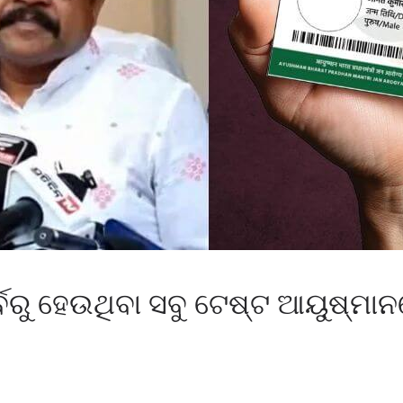
ବରୁ ହେଉଥିବା ସବୁ ଟେଷ୍ଟ ଆୟୁଷ୍ମାନରେ