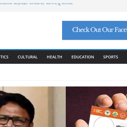
୍ଟ ମାଗିଲେ ଉନ୍ନୟନ କମିଶନର, ସଚିବଙ୍କୁ କଠୋର
ମାମଲା: ମୁଖ୍ୟ ଅଭିଯୁକ୍ତ ମନୋଜ ପାଢ଼ୀଙ୍କୁ ମିଳିଲା
ିଯୁକ୍ତି ଠକେଇ, ମୁଖ୍ୟ ପ୍ରଶାସକଙ୍କ ଦସ୍ତଖତ ଜାଲ୍
େଟ୍ରୋଲ, ସୁପ୍ରିମକୋର୍ଟଙ୍କ ବଡ଼ ନିର୍ଦ୍ଦେଶ
୍କୁ ୮ ଗ୍ରାମ ସୁନା-ଶାଢ଼ୀ, ଏଆଇ ପ୍ରଶିକ୍ଷଣ ପାଇଁ ୫
ା
TICS
CULTURAL
HEALTH
EDUCATION
SPORTS