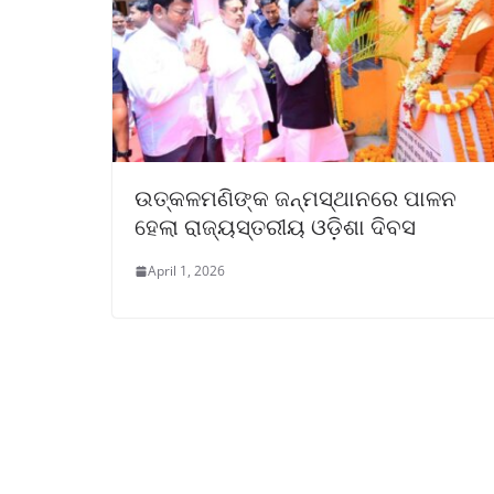
ଉତ୍କଳମଣିଙ୍କ ଜନ୍ମସ୍ଥାନରେ ପାଳନ
ହେଲା ରାଜ୍ୟସ୍ତରୀୟ ଓଡ଼ିଶା ଦିବସ
April 1, 2026