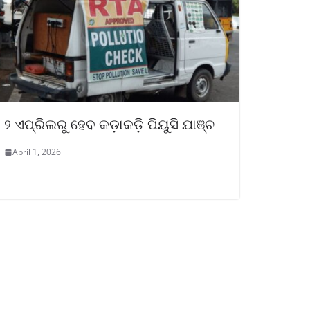
୨ ଏପ୍ରିଲରୁ ହେବ କଡ଼ାକଡ଼ି ପିୟୁସି ଯାଞ୍ଚ
April 1, 2026