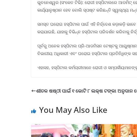
ଭୁବନେଶ୍ୱର (ସଂକେତ ଟିଭି): ରୋଗୀ ହସ୍ପିଟାଲରେ ଆଡମିଟ୍ ହେବ
କାର୍ଯ୍ୟାନୁଷ୍ଠାନ ହେବ ବୋଲି ସ୍ପଷ୍ଟ କରିଛନ୍ତି ସ୍ୱାସ୍ଥ୍ୟ ମନ
ସମସ୍ତ ଘରୋଇ ହସ୍ପିଟାଲ ପାଇଁ ଏହି ନିର୍ଦ୍ଦେଶ କଡ଼ାକଡ଼ି ଭା
କରାଯାଇଛି, ଯାହାକୁ ବିଭିନ୍ନ ହସ୍ପିଟାଲ ପରିଦର୍ଶନ କରିବାକୁ ନିର
ପୂର୍ବରୁ ଅନେକ ହସ୍ପିଟାଲ ପ୍ରି-ଆଡମିସନ ଟେଷ୍ଟକୁ ଆୟୁଷ୍ମ
ବିଭାଗୀୟ ଅଧିକାରୀ ଏବଂ ଘରୋଇ ହସ୍ପିଟାଲ ପ୍ରତିନିଧିଙ୍କ 
ଏହାସହ, ହସ୍ପିଟାଲ କର୍ମଚାରୀମାନେ ରୋଗୀ ଓ ସମ୍ପର୍କୀୟମାନଙ
ଶୀତଳ ଷଷ୍ଠୀ ପାଇଁ ୧ କୋଟି ୮ ଲକ୍ଷ ଟଙ୍କା ଅନୁଦାନ
You May Also Like