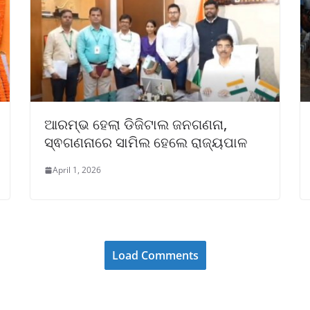
ଆରମ୍ଭ ହେଲା ଡିଜିଟାଲ ଜନଗଣନା,
ସ୍ଵଗଣନାରେ ସାମିଲ ହେଲେ ରାଜ୍ୟପାଳ
April 1, 2026
Load Comments