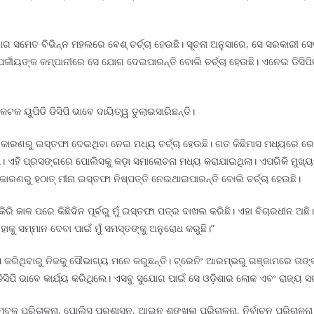
ାଗ ସମେତ ବିଭିନ୍ନ ମହଲରେ ବେଶ୍ ଚର୍ଚ୍ଚା ହେଉଛି। ସୂଚନା ଅନୁସାରେ, ସେ ସରକାରୀ
ପର୍କୀୟଙ୍କ କମ୍ପାନୀରେ ସେ ଯୋଗ ଦେଇପାରନ୍ତି ବୋଲି ଚର୍ଚ୍ଚା ହେଉଛି। ଏନେଇ ଡିସ
କଟକ ୟୁପିଡି ଡିସିପି ଭାବେ ଦାୟିତ୍ୱ ତୁଲାଇସାରିଛନ୍ତି।
 କାରଣରୁ ଇସ୍ତଫା ଦେଇଥିବା ନେଇ ମଧ୍ୟ ଚର୍ଚ୍ଚା ହେଉଛି। ଗତ କିଛିମାସ ମଧ୍ୟରେ ର
। ଏହି ପ୍ରସଙ୍ଗରେ ପୋଲିସକୁ କଡ଼ା ସମାଲୋଚନା ମଧ୍ୟ କରାଯାଇଥିଲା। ଏପରିକି ମୁଖ
ି କାରଣରୁ ହଠାତ୍ ମୀନା ଇସ୍ତଫା ନିଷ୍ପତ୍ତି ନେଇଥାଇପାରନ୍ତି ବୋଲି ଚର୍ଚ୍ଚା ହେଉଛି।
 ଚାକିରି କାଳ ପରେ କିଛିଦିନ ପୂର୍ବରୁ ମୁଁ ଇସ୍ତଫା ପତ୍ର ଦାଖଲ କରିଛି। ଏହା ବିଚାରଧୀନ
ହାକୁ ସମ୍ମାନ ଦେବା ପାଇଁ ମୁଁ ସମସ୍ତଙ୍କୁ ଅନୁରୋଧ କରୁଛି।”
ାମ କରିଥିବାରୁ ନିଜକୁ ସୌଭାଗ୍ୟ ମନେ କରୁଛନ୍ତି। ଟ୍ରେନିଂ ଆରମ୍ଭରୁ ଗଞ୍ଜାମରେ ତ
ିପି ଭାବେ କାର୍ଯ୍ୟ କରିଥିଲେ। ଏସବୁ ସୁଯୋଗ ପାଇଁ ସେ ଓଡ଼ିଶାର ଲୋକ ଏବଂ ରାଜ୍ୟ 
ମ୍ବଳ ପରିଚାଳନା, ପୋଲିସ ପ୍ରଶାସନ, ଆଇନ ଶୃଙ୍ଖଳା ପରିଚାଳନା, ନିର୍ବାଚନ ପରିଚାଳନା