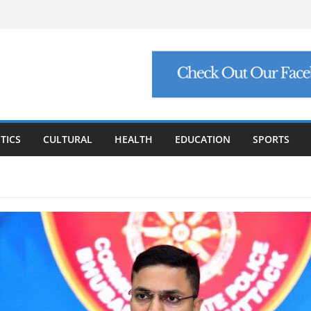
 ହଜାର ୬୪୮ କୋଟି ନିବେଶ ପ୍ରସ୍ତାବ, ସୃଷ୍ଟି ହେବ
ା ନୂତନ ସାଂସଦଙ୍କୁ ପ୍ରଧାନମନ୍ତ୍ରୀ ମୋଦିଙ୍କ
 ଲାଞ୍ଚ ମାମଲା ଶେଷ: ସୁପ୍ରିମକୋର୍ଟଙ୍କ ଦ୍ୱାରା
ମାମଲା: ୩ ବିଶେଷଜ୍ଞଙ୍କ ବିରୋଧରେ ଗୁରୁତର
୍ଗୋପସାଗରରେ ଘୂର୍ଣ୍ଣିବଳୟ, ଉପକୂଳ ଓଡ଼ିଶାକୁ
TICS
CULTURAL
HEALTH
EDUCATION
SPORTS