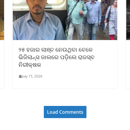
୨୫ ହଜାର ଲାଞ୍ଚ ନେଉଥିବା ବେଳେ
ଭିଜିଲାନ୍ସ ଜାଲରେ ପଡ଼ିଲେ ରାଜସ୍ବ
ନିରୀକ୍ଷକ
July 15, 2026
Load Comments