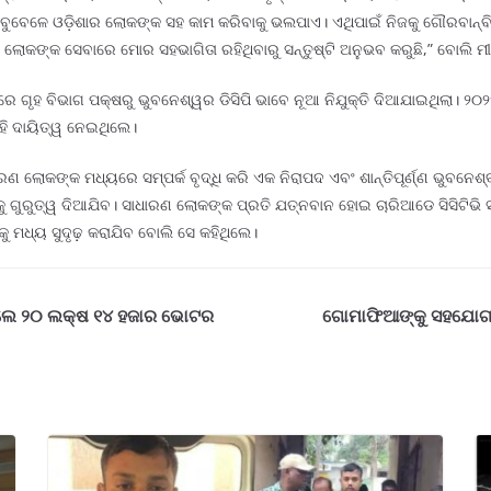
ୁବେଳେ ଓଡ଼ିଶାର ଲୋକଙ୍କ ସହ କାମ କରିବାକୁ ଭଲପାଏ। ଏଥିପାଇଁ ନିଜକୁ ଗୌରବାନ୍ବି
ୋକଙ୍କ ସେବାରେ ମୋର ସହଭାଗିତା ରହିଥିବାରୁ ସନ୍ତୁଷ୍ଟି ଅନୁଭବ କରୁଛି,” ବୋଲି ମୀନ
 ଗୃହ ବିଭାଗ ପକ୍ଷରୁ ଭୁବନେଶ୍ୱର ଡିସିପି ଭାବେ ନୂଆ ନିଯୁକ୍ତି ଦିଆଯାଇଥିଲା। ୨୦୨୫
ଏହି ଦାୟିତ୍ୱ ନେଇଥିଲେ।
ଣ ଲୋକଙ୍କ ମଧ୍ୟରେ ସମ୍ପର୍କ ବୃଦ୍ଧି କରି ଏକ ନିରାପଦ ଏବଂ ଶାନ୍ତିପୂର୍ଣ୍ଣ ଭୁବନେ
 ଗୁରୁତ୍ୱ ଦିଆଯିବ। ସାଧାରଣ ଲୋକଙ୍କ ପ୍ରତି ଯତ୍ନବାନ ହୋଇ ଚାରିଆଡେ ସିସିଟିଭି ସ
 ମଧ୍ୟ ସୁଦୃଢ଼ କରାଯିବ ବୋଲି ସେ କହିଥିଲେ।
ିଲେ ୨୦ ଲକ୍ଷ ୧୪ ହଜାର ଭୋଟର
ଗୋମାଫିଆଙ୍କୁ ସହଯୋଗ