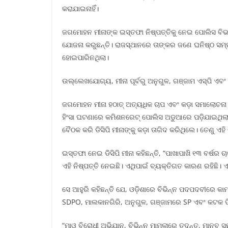
କରାଯାଇନାହିଁ।
ଜଗମୋହନ ମୀନାଙ୍କ ଇସ୍ତଫା ନିଷ୍ପତ୍ତିକୁ ନେଇ ପୋଲିସ ବିଭ
ଯୋଜନା କରୁଛନ୍ତି। ରାଜସ୍ଥାନରେ ତାଙ୍କର ଜଣେ ଘନିଷ୍ଠ ସମ୍
ହୋଇପାରିନଥିଲା।
ଉଲ୍ଲେଖଯୋଗ୍ୟ, ମୀନା ପୂର୍ବରୁ ଅନୁଗୁଳ, ଗଞ୍ଜାମ ଏସ୍‌ପି ଏବଂ 
ଜଗମୋହନ ମୀନା ହଠାତ୍ ଅତ୍ୟଧିକ ଚାପ ଏବଂ କଡ଼ା ସମାଲୋଚନା
ହିଂସା ଘଟଣାରେ କମିଶନରେଟ୍ ପୋଲିସ ଅଡୁଆରେ ପଡ଼ିଯାଇଥିଲା
ବୈଠକ କରି ଡିସିପି ମୀନାଙ୍କୁ କଡ଼ା ତାଗିଦ କରିଥିଲେ। ତେଣୁ ଏହ
ଇସ୍ତଫା ନେଇ ଡିସିପି ମୀନା କହିଛନ୍ତି, “ପାଖାପାଖି ୧୩ ବର୍ଷର
ଏହି ନିଷ୍ପତ୍ତି ନେଇଛି। ଏଥିପାଇଁ ବ୍ୟକ୍ତିଗତ କାରଣ ରହିଛି। ଏ
ସେ ଆହୁରି କହିଛନ୍ତି ଯେ, ଓଡ଼ିଶାରେ ବିଭିନ୍ନ ପଦପଦବୀରେ କ
SDPO, ମାଲକାନଗିରି, ଅନୁଗୁଳ, ଗଞ୍ଜାମରେ SP ଏବଂ କଟକ ଡିସ
“ମାଓ ବିରୋଧୀ ଅଭିଯାନ, ବିଭିନ୍ନ ମାମଲାରେ ତଦନ୍ତ, ମାନବ ସ