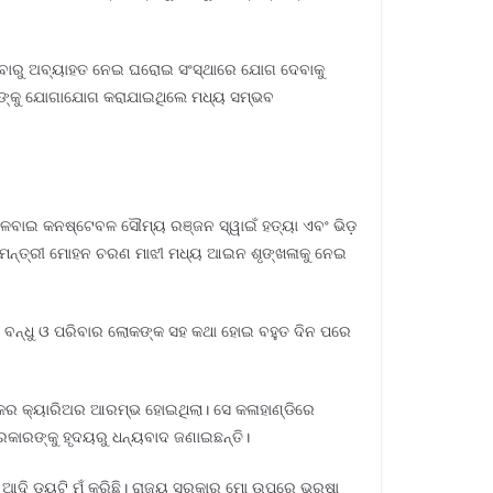
 ସେବାରୁ ଅବ୍ୟାହତ ନେଇ ଘରୋଇ ସଂସ୍ଥାରେ ଯୋଗ ଦେବାକୁ
ିପିଙ୍କୁ ଯୋଗାଯୋଗ କରାଯାଇଥିଲେ ମଧ୍ୟ ସମ୍ଭବ
େଳବାଇ କନଷ୍ଟେବଳ ସୌମ୍ୟ ରଞ୍ଜନ ସ୍ୱାଇଁ ହତ୍ୟା ଏବଂ ଭିଡ଼
୍ୟମନ୍ତ୍ରୀ ମୋହନ ଚରଣ ମାଝୀ ମଧ୍ୟ ଆଇନ ଶୃଙ୍ଖଳାକୁ ନେଇ
 ଅଛି। ବନ୍ଧୁ ଓ ପରିବାର ଲୋକଙ୍କ ସହ କଥା ହୋଇ ବହୁତ ଦିନ ପରେ
ାଙ୍କର କ୍ୟାରିଅର ଆରମ୍ଭ ହୋଇଥିଲା। ସେ କଳାହାଣ୍ଡିରେ
ସରକାରଙ୍କୁ ହୃଦୟରୁ ଧନ୍ୟବାଦ ଜଣାଇଛନ୍ତି।
 ଆଦି ଡ୍ୟୁଟି ମୁଁ କରିଛି। ରାଜ୍ୟ ସରକାର ମୋ ଉପରେ ଭରଷା