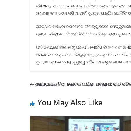
ରଖି ଏସବୁ ସୁଯୋଗ ଦେଇଥିଲେ। ଓଡ଼ିଶାର ଲୋକ ବହୁତ ଭଲ। ସବ
ଲୋକମାନଙ୍କ ସେବା କରିବା ପାଇଁ ସୁଯୋଗ ପାଇଛି। ପୋଲିସିଂ ଓ ଲ
ରାଜସ୍ଥାନ ବାସିନ୍ଦା ଜଗମୋହନ ମୀନାଙ୍କୁ ୨୦୨୫ ଫେବ୍ରୁଆରୀରେ
ଗ୍ରହଣ କରିଥିଲେ। ବିଦାୟୀ ଡିସିପି ପିନାକ ମିଶ୍ରଙ୍କଠାରୁ ସେ 
ସେହି ସମୟରେ ମୀନା କହିଥିଲେ ଯେ, ପୋଲିସ ବିଭାଗ ଏବଂ ସାଧାର
ଅପରାଧର ତଦନ୍ତ ଏବଂ ଅଭିଯୁକ୍ତଙ୍କୁ ତୁରନ୍ତ ଗିରଫ କରିବାକୁ
ସୁରକ୍ଷା ଉପରେ ମଧ୍ୟ ଗୁରୁତ୍ୱ ରହିବ। ଆଗକୁ ସାଇବର ଥାନାକୁ
ଏସଆଇଆର ଚିଠା ଭୋଟର ତାଲିକା ପ୍ରକାଶ: ବାଦ ପଡ
You May Also Like