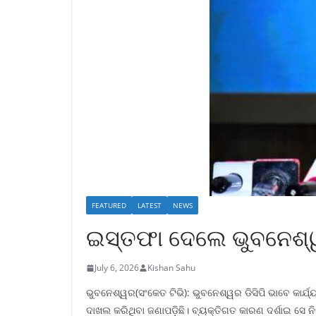
FEATURED
LATEST
NEWS
ଇସ୍ତଫା ଦେଲେ ଭୁବନେଶ୍ୱ
July 6, 2026
Kishan Sahu
ଭୁବନେଶ୍ୱର(ସଂକେତ ଟିଭି): ଭୁବନେଶ୍ୱର ଡିସିପି ଭାବେ କା
ଦାଖଲ କରିଥିବା ଜଣାପଡ଼ିଛି। ବ୍ୟକ୍ତିଗତ କାରଣ ଦର୍ଶାଇ ସେ