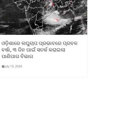
ଓଡ଼ିଶାରେ ଲଘୁଚାପ ପ୍ରଭାବରେ ପ୍ରବଳ
ବର୍ଷା, ୩ ଦିନ ପାଇଁ ସତର୍କ କରାଇଲା
ପାଣିପାଗ ବିଭାଗ
July 15, 2026