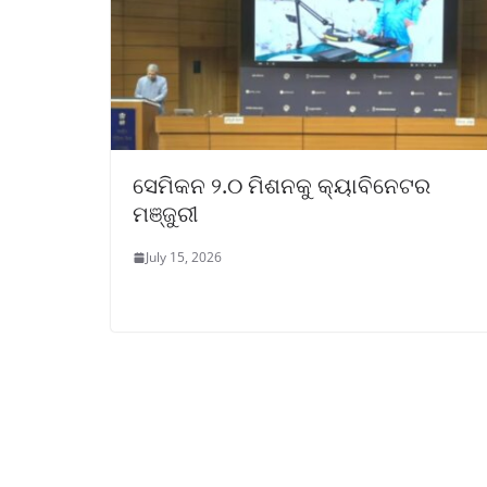
ସେମିକନ ୨.୦ ମିଶନକୁ କ୍ୟାବିନେଟର
ମଞ୍ଜୁରୀ
July 15, 2026