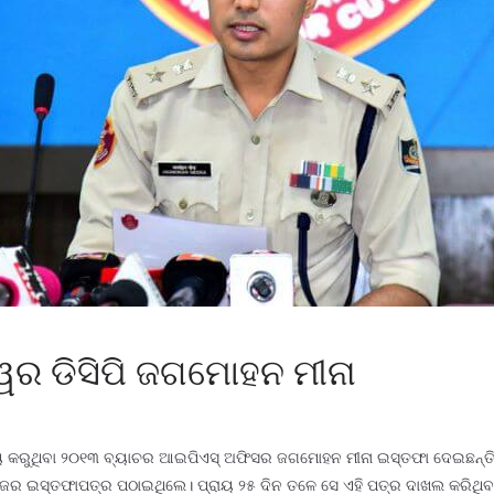
ର ଡିସିପି ଜଗମୋହନ ମୀନା
ର୍ଯ୍ୟ କରୁଥିବା ୨୦୧୩ ବ୍ୟାଚର ଆଇପିଏସ୍ ଅଫିସର ଜଗମୋହନ ମୀନା ଇସ୍ତଫା ଦେଇଛନ୍ତ
 ନିଜର ଇସ୍ତଫାପତ୍ର ପଠାଇଥିଲେ। ପ୍ରାୟ ୨୫ ଦିନ ତଳେ ସେ ଏହି ପତ୍ର ଦାଖଲ କରିଥିବ