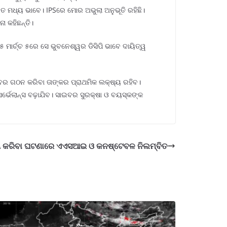
ତ ମଧ୍ୟ ଭାବେ। IPSରେ ମୋର ଅଭୁଲା ଅନୁଭୂତି ରହିଛି।
ା କହିଛନ୍ତି।
 ମାର୍ଚ୍ଚ ୫ରେ ସେ ଭୁବନେଶ୍ୱର ଡିସିପି ଭାବେ ଦାୟିତ୍ୱ
ଶ୍ବର ଗଠନ କରିବା ତାଙ୍କର ପ୍ରାଥମିକ ଲକ୍ଷ୍ୟ ରହିବ।
ର୍ଭେଲାନ୍ସ ବଢ଼ାଯିବ। ସାଇବର ସୁରକ୍ଷା ଓ ବୟସ୍କଙ୍କ
 କରିବା ଘଟଣାରେ ଏଏସଆଇ ଓ କନଷ୍ଟେବଳ ନିଲମ୍ବିତ