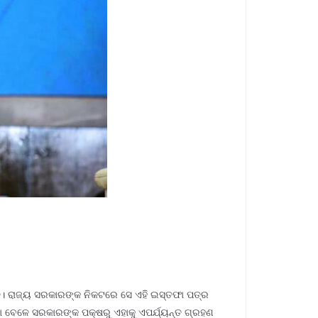
ି। ରାଜ୍ୟ ସରକାରଙ୍କ ନିକଟରେ ସେ ଏହି ଇସ୍ତଫା ପତ୍ର
ା ବେଳେ ସରକାରଙ୍କ ପକ୍ଷରୁ ଏହାକୁ ଏପର୍ଯ୍ୟନ୍ତ ଗ୍ରହଣ