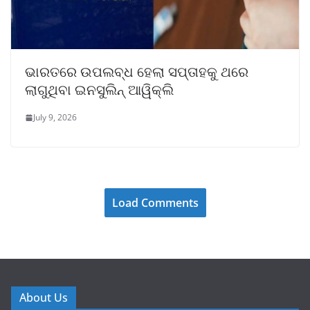
ଭାରତରେ ଉପଲବ୍ଧ ହେଲା ସପ୍ତାହକୁ ଥରେ
ଲାଗୁଥିବା ଇନସୁଲିନ୍ ଆୱିକ୍ଲି
July 9, 2026
Load Comments
About Us