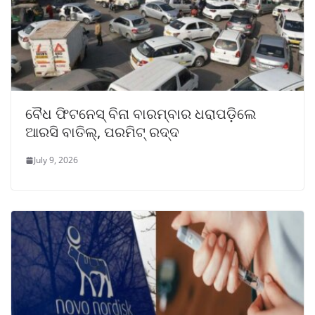
ବୈଧ ଫିଟନେସ୍ ବିନା ବାରମ୍ବାର ଧରାପଡ଼ିଲେ
ଆରସି ବାତିଲ୍, ପରମିଟ୍ ରଦ୍ଦ
July 9, 2026