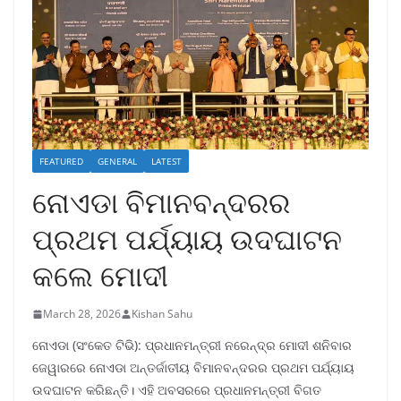
FEATURED
GENERAL
LATEST
ନୋଏଡା ବିମାନବନ୍ଦରର
ପ୍ରଥମ ପର୍ଯ୍ୟାୟ ଉଦଘାଟନ
କଲେ ମୋଦୀ
March 28, 2026
Kishan Sahu
ନୋଏଡା (ସଂକେତ ଟିଭି): ପ୍ରଧାନମନ୍ତ୍ରୀ ନରେନ୍ଦ୍ର ମୋଦୀ ଶନିବାର
ଜେୱାରରେ ନୋଏଡା ଅନ୍ତର୍ଜାତୀୟ ବିମାନବନ୍ଦରର ପ୍ରଥମ ପର୍ଯ୍ୟାୟ
ଉଦଘାଟନ କରିଛନ୍ତି। ଏହି ଅବସରରେ ପ୍ରଧାନମନ୍ତ୍ରୀ ବିଗତ