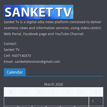
Sanket Tv is a digital odia news platform conceived to deliver
seamless news and information services, using video-centric
Web Portal, Facebook page and YouTube Channel.
Contact-
Sanket TV
Cell- 9437140373
Email- sankettelevision@gmail.com
Calendar
March 2026
M
T
W
T
F
S
S
1