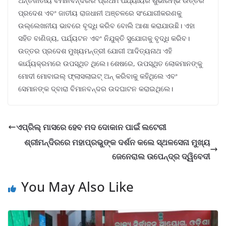
ଅନ୍ତର୍ଜାତୀୟ ବିମାନବନ୍ଦରର ପ୍ରଥମ ପର୍ଯ୍ୟାୟର ଶୁଭାରମ୍ଭ ଉତ୍ତର
ପ୍ରଦେଶ ଏବଂ ଜାତୀୟ ରାଜଧାନୀ ଅଞ୍ଚଳରେ ସଂଯୋଗୀକରଣକୁ
ଉଲ୍ଲେଖନୀୟ ଭାବରେ ବୃଦ୍ଧି କରିବ ବୋଲି ଆଶା କରାଯାଉଛି। ଏହା
ସହିତ ବାଣିଜ୍ୟ, ପର୍ଯ୍ୟଟନ ଏବଂ ନିଯୁକ୍ତି ସୁଯୋଗକୁ ବୃଦ୍ଧି କରିବ।
ଉତ୍ତର ପ୍ରଦେଶ ମୁଖ୍ୟମନ୍ତ୍ରୀ ଯୋଗୀ ଆଦିତ୍ୟନାଥ ଏହି
କାର୍ଯ୍ୟକ୍ରମରେ ଉପସ୍ଥିତ ଥିଲେ। ଶେଷରେ, ଉପସ୍ଥିତ ଲୋକମାନଙ୍କୁ
ମୋଦୀ ମୋବାଇଲ୍ ଫ୍ଲାସଲାଇଟ୍‌ ଅନ୍‌ କରିବାକୁ କହିଥିଲେ ଏବଂ
ସେମାନଙ୍କ ଦ୍ବାରା ବିମାନବନ୍ଦର ଉଦଘାଟନ କରାଇଥିଲେ।
ଏପ୍ରିଲ୍ ମାସରେ ହେବ ମଦ ଦୋକାନ ପାଇଁ ଲଟେରୀ
ଶ୍ରୀମନ୍ଦିରରେ ମହାପ୍ରଭୁଙ୍କ ଦର୍ଶନ କଲେ ସ୍ଥଳସେନା ମୁଖ୍ୟ
ଜେନେରାଲ ଉପେନ୍ଦ୍ର ଦ୍ୱିବେଦୀ
You May Also Like