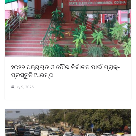
୨୦୨୭ ପଞ୍ଚାୟତ ଓ ପୌର ନିର୍ବାଚନ ପାଇଁ ପ୍ରାକ୍-
ପ୍ରସ୍ତୁତି ଆରମ୍ଭ
July 9, 2026