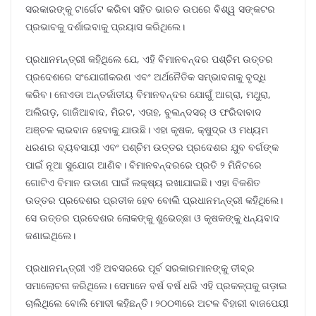
ସରକାରଙ୍କୁ ଟାର୍ଗେଟ କରିବା ସହିତ ଭାରତ ଉପରେ ବିଶ୍ୱ ସଙ୍କଟର
ପ୍ରଭାବକୁ ଦର୍ଶାଇବାକୁ ପ୍ରୟାସ କରିଥିଲେ।
ପ୍ରଧାନମନ୍ତ୍ରୀ କହିଥିଲେ ଯେ, ଏହି ବିମାନବନ୍ଦର ପଶ୍ଚିମ ଉତ୍ତର
ପ୍ରଦେଶରେ ସଂଯୋଗୀକରଣ ଏବଂ ଅର୍ଥନୈତିକ ସମ୍ଭାବନାକୁ ବୃଦ୍ଧି
କରିବ। ନୋଏଡା ଅନ୍ତର୍ଜାତୀୟ ବିମାନବନ୍ଦର ଯୋଗୁଁ ଆଗ୍ରା, ମଥୁରା,
ଅଲିଗଡ଼, ଗାଜିଆବାଦ, ମିରଟ, ଏତାହ, ବୁଲନ୍ଦସର୍‌ ଓ ଫରିଦାବାଦ
ଅଞ୍ଚଳ ଲାଭବାନ ହେବାକୁ ଯାଉଛି। ଏହା କୃଷକ, କ୍ଷୁଦ୍ର ଓ ମଧ୍ୟମ
ଧରଣର ବ୍ୟବସାୟୀ ଏବଂ ପଶ୍ଚିମ ଉତ୍ତର ପ୍ରଦେଶର ଯୁବ ବର୍ଗଙ୍କ
ପାଇଁ ନୂଆ ସୁଯୋଗ ଆଣିବ। ବିମାନବନ୍ଦରରେ ପ୍ରତି ୨ ମିନିଟରେ
ଗୋଟିଏ ବିମାନ ଉଡାଣ ପାଇଁ ଲକ୍ଷ୍ୟ ରଖାଯାଇଛି। ଏହା ବିକଶିତ
ଉତ୍ତର ପ୍ରଦେଶର ପ୍ରତୀକ ହେବ ବୋଲି ପ୍ରଧାନମନ୍ତ୍ରୀ କହିଥିଲେ।
ସେ ଉତ୍ତର ପ୍ରଦେଶର ଲୋକଙ୍କୁ ଶୁଭେଚ୍ଛା ଓ କୃଷକଙ୍କୁ ଧନ୍ୟବାଦ
ଜଣାଇଥିଲେ।
ପ୍ରଧାନମନ୍ତ୍ରୀ ଏହି ଅବସରରେ ପୂର୍ବ ସରକାରମାନଙ୍କୁ ତୀବ୍ର
ସମାଲୋଚନା କରିଥିଲେ। ସେମାନେ ବର୍ଷ ବର୍ଷ ଧରି ଏହି ପ୍ରକଳ୍ପକୁ ଗଡ଼ାଇ
ଚାଲିଥିଲେ ବୋଲି ମୋଦୀ କହିଛନ୍ତି। ୨୦୦୩ରେ ଅଟଳ ବିହାରୀ ବାଜପେୟୀ