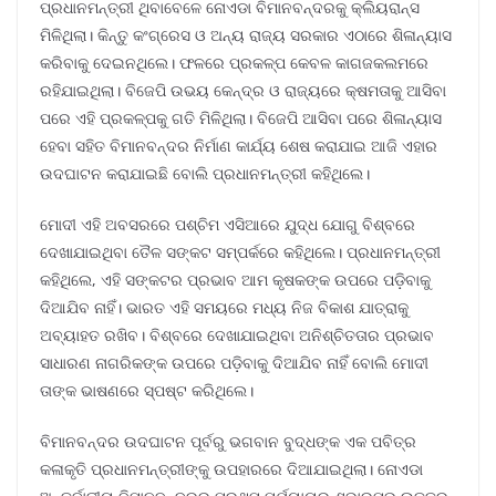
ପ୍ରଧାନମନ୍ତ୍ରୀ ଥିବାବେଳେ ନୋଏଡା ବିମାନବନ୍ଦରକୁ କ୍ଲିୟରାନ୍ସ
ମିଳିଥିଲା। କିନ୍ତୁ କଂଗ୍ରେସ ଓ ଅନ୍ୟ ରାଜ୍ୟ ସରକାର ଏଠାରେ ଶିଳାନ୍ୟାସ
କରିବାକୁ ଦେଇନଥିଲେ। ଫଳରେ ପ୍ରକଳ୍ପ କେବଳ କାଗଜକଲମରେ
ରହିଯାଇଥିଲା। ବିଜେପି ଉଭୟ କେନ୍ଦ୍ର ଓ ରାଜ୍ୟରେ କ୍ଷମତାକୁ ଆସିବା
ପରେ ଏହି ପ୍ରକଳ୍ପକୁ ଗତି ମିଳିଥିଲା। ବିଜେପି ଆସିବା ପରେ ଶିଳାନ୍ୟାସ
ହେବା ସହିତ ବିମାନବନ୍ଦର ନିର୍ମାଣ କାର୍ଯ୍ୟ ଶେଷ କରାଯାଇ ଆଜି ଏହାର
ଉଦଘାଟନ କରାଯାଇଛି ବୋଲି ପ୍ରଧାନମନ୍ତ୍ରୀ କହିଥିଲେ।
ମୋଦୀ ଏହି ଅବସରରେ ପଶ୍ଚିମ ଏସିଆରେ ଯୁଦ୍ଧ ଯୋଗୁ ବିଶ୍ବରେ
ଦେଖାଯାଇଥିବା ତୈଳ ସଙ୍କଟ ସମ୍ପର୍କରେ କହିଥିଲେ। ପ୍ରଧାନମନ୍ତ୍ରୀ
କହିଥିଲେ, ଏହି ସଙ୍କଟର ପ୍ରଭାବ ଆମ କୃଷକଙ୍କ ଉପରେ ପଡ଼ିବାକୁ
ଦିଆଯିବ ନାହିଁ। ଭାରତ ଏହି ସମୟରେ ମଧ୍ୟ ନିଜ ବିକାଶ ଯାତ୍ରାକୁ
ଅବ୍ୟାହତ ରଖିବ। ବିଶ୍ବରେ ଦେଖାଯାଇଥିବା ଅନିଶ୍ଚିତତାର ପ୍ରଭାବ
ସାଧାରଣ ନାଗରିକଙ୍କ ଉପରେ ପଡ଼ିବାକୁ ଦିଆଯିବ ନାହିଁ ବୋଲି ମୋଦୀ
ତାଙ୍କ ଭାଷଣରେ ସ୍ପଷ୍ଟ କରିଥିଲେ।
ବିମାନବନ୍ଦର ଉଦଘାଟନ ପୂର୍ବରୁ ଭଗବାନ ବୁଦ୍ଧଙ୍କ ଏକ ପବିତ୍ର
କଳାକୃତି ପ୍ରଧାନମନ୍ତ୍ରୀଙ୍କୁ ଉପହାରରେ ଦିଆଯାଇଥିଲା। ନୋଏଡା