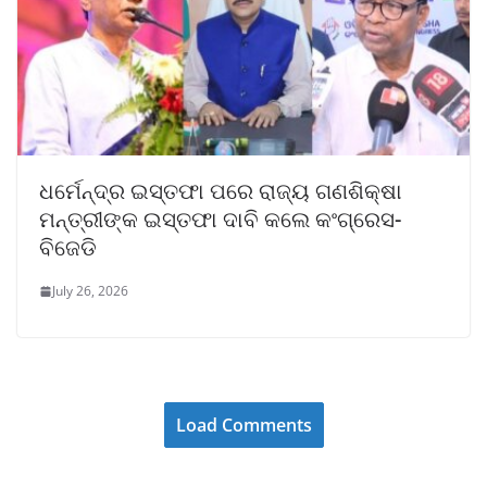
ଧର୍ମେନ୍ଦ୍ର ଇସ୍ତଫା ପରେ ରାଜ୍ୟ ଗଣଶିକ୍ଷା
ମନ୍ତ୍ରୀଙ୍କ ଇସ୍ତଫା ଦାବି କଲେ କଂଗ୍ରେସ-
ବିଜେଡି
July 26, 2026
Load Comments