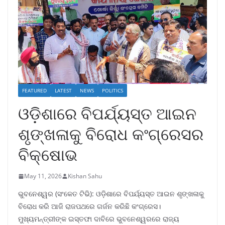
FEATURED
LATEST
NEWS
POLITICS
ଓଡ଼ିଶାରେ ବିପର୍ଯ୍ୟସ୍ତ ଆଇନ
ଶୃଙ୍ଖଳାକୁ ବିରୋଧ କଂଗ୍ରେସର
ବିକ୍ଷୋଭ
May 11, 2026
Kishan Sahu
ଭୁବନେଶ୍ୱର (ସଂକେତ ଟିଭି): ଓଡ଼ିଶାରେ ବିପର୍ଯ୍ୟସ୍ତ ଆଇନ ଶୃଙ୍ଖଳାକୁ
ବିରୋଧ କରି ଆଜି ରାଜପଥରେ ଗର୍ଜନ କରିଛି କଂଗ୍ରେସ।
ମୁଖ୍ୟମନ୍ତ୍ରୀଙ୍କ ଇସ୍ତଫା ଦାବିରେ ଭୁବନେଶ୍ୱରରେ ରାଜ୍ୟ