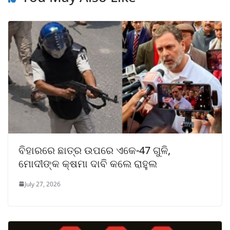
ବିହାରରେ ଛାତ୍ର ଉପରେ ଏକେ-47 ଗୁଳି,
ମୋଦୀଙ୍କ କ୍ଷମା ଦାବି କଲେ ରାହୁଲ
July 27, 2026