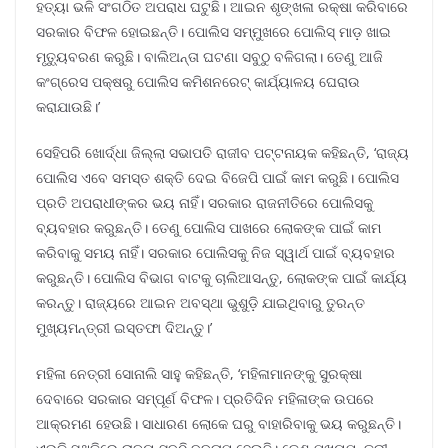
ହତ୍ୟା ଭଳି ସଂଗଠିତ ଅପରାଧ ଘଟୁଛି। ଆଇନ ଶୃଙ୍ଖଳା ରକ୍ଷା କରିବାରେ
ସରକାର ବିଫଳ ହୋଇଛନ୍ତି। ପୋଲିସ ସମ୍ମୁଖରେ ପୋଲିସ୍ ମାଡ଼ ଖାଇ
ମୃତ୍ୟୁବରଣ କରୁଛି। ବାଲିଅନ୍ତା ଘଟଣା ସବୁଠୁ ବଳିଗଲା। ତେଣୁ ଆଜି
କଂଗ୍ରେସ ପକ୍ଷରୁ ପୋଲିସ କମିଶନରେଟ୍ କାର୍ଯ୍ୟାଳୟ ଘେରାଉ
କରାଯାଉଛି।’
ସେହିପରି ଖୋର୍ଦ୍ଧା ଜିଲ୍ଲା ସଭାପତି ରାଜୀବ ପଟ୍ଟନାୟକ କହିଛନ୍ତି, ‘ରାଜ୍ୟ
ପୋଲିସ ଏବେ ସମସ୍ତ ଶକ୍ତି ଦେଇ ବିଜେପି ପାଇଁ କାମ କରୁଛି। ପୋଲିସ
ପ୍ରତି ଅପରାଧୀଙ୍କର ଭୟ ନାହିଁ। ସରକାର ରାଜନୀତିରେ ପୋଲିସକୁ
ବ୍ୟବହାର କରୁଛନ୍ତି। ତେଣୁ ପୋଲିସ ପାଖରେ ଲୋକଙ୍କ ପାଇଁ କାମ
କରିବାକୁ ସମୟ ନାହିଁ। ସରକାର ପୋଲିସକୁ ନିଜ ସ୍ୱାର୍ଥ ପାଇଁ ବ୍ୟବହାର
କରୁଛନ୍ତି। ପୋଲିସ ବିଭାଗ ବାଟକୁ ଚାଲିଆସନ୍ତୁ, ଲୋକଙ୍କ ପାଇଁ କାର୍ଯ୍ୟ
କରନ୍ତୁ। ରାଜ୍ୟରେ ଆଇନ ଅବସ୍ଥା ଭୁଶୁଡ଼ି ଯାଇଥିବାରୁ ତୁରନ୍ତ
ମୁଖ୍ୟମନ୍ତ୍ରୀ ଇସ୍ତଫା ଦିଅନ୍ତୁ।’
ମହିଳା ନେତ୍ରୀ ସୋନାଲି ସାହୁ କହିଛନ୍ତି, ‘ମହିଳାମାନଙ୍କୁ ସୁରକ୍ଷା
ଦେବାରେ ସରକାର ସମ୍ପୂର୍ଣ ବିଫଳ। ପ୍ରତିଦିନ ମହିଳାଙ୍କ ଉପରେ
ଆକ୍ରମଣ ହେଉଛି। ସାଧାରଣ ଲୋକେ ଘରୁ ବାହାରିବାକୁ ଭୟ କରୁଛନ୍ତି।