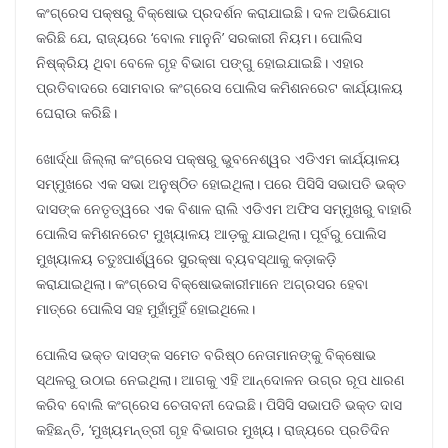
କଂଗ୍ରେସ ପକ୍ଷରୁ ବିକ୍ଷୋଭ ପ୍ରଦର୍ଶନ କରାଯାଇଛି। ଦଳ ଅଭିଯୋଗ
କରିଛି ଯେ, ରାଜ୍ୟରେ ‘ବୋଲ ମାନୁନି’ ସରକାରୀ ନିୟମ। ପୋଲିସ
ନିଷ୍କ୍ରିୟ ଥିବା ବେଳେ ଗୃହ ବିଭାଗ ପଙ୍ଗୁ ହୋଇଯାଇଛି। ଏହାର
ପ୍ରତିବାଦରେ ସୋମବାର କଂଗ୍ରେସ ପୋଲିସ କମିଶନରେଟ କାର୍ଯ୍ୟାଳୟ
ଘେରାଉ କରିଛି।
ଖୋର୍ଦ୍ଧା ଜିଲ୍ଲା କଂଗ୍ରେସ ପକ୍ଷରୁ ଭୁବନେଶ୍ୱର ଏଡିଏମ କାର୍ଯ୍ୟାଳୟ
ସମ୍ମୁଖରେ ଏକ ସଭା ଅନୁଷ୍ଠିତ ହୋଇଥିଲା। ପରେ ପିସିସି ସଭାପତି ଭକ୍ତ
ଦାସଙ୍କ ନେତୃତ୍ୱରେ ଏକ ବିଶାଳ ରାଲି ଏଡିଏମ ଅଫିସ ସମ୍ମୁଖରୁ ବାହାରି
ପୋଲିସ କମିଶନରେଟ ମୁଖ୍ୟାଳୟ ଆଡ଼କୁ ଯାଇଥିଲା। ପୂର୍ବରୁ ପୋଲିସ
ମୁଖ୍ୟାଳୟ ଚତୁଃପାର୍ଶ୍ୱରେ ସୁରକ୍ଷା ବ୍ୟବସ୍ଥାକୁ କଡ଼ାକଡ଼ି
କରାଯାଇଥିଲା। କଂଗ୍ରେସ ବିକ୍ଷୋଭକାରୀମାନେ ଅଗ୍ରସର ହେବା
ମାତ୍ରେ ପୋଲିସ ସହ ମୁହାଁମୁହିଁ ହୋଇଥିଲେ।
ପୋଲିସ ଭକ୍ତ ଦାସଙ୍କ ସମେତ ବରିଷ୍ଠ ନେତାମାନଙ୍କୁ ବିକ୍ଷୋଭ
ସ୍ଥଳରୁ ଉଠାଇ ନେଇଥିଲା। ଆଗକୁ ଏହି ଆନ୍ଦୋଳନ ଉଗ୍ର ରୂପ ଧାରଣ
କରିବ ବୋଲି କଂଗ୍ରେସ ଚେତାବନୀ ଦେଇଛି। ପିସିସି ସଭାପତି ଭକ୍ତ ଦାସ
କହିଛନ୍ତି, ‘ମୁଖ୍ୟମନ୍ତ୍ରୀ ଗୃହ ବିଭାଗର ମୁଖ୍ୟ। ରାଜ୍ୟରେ ପ୍ରତିଦିନ