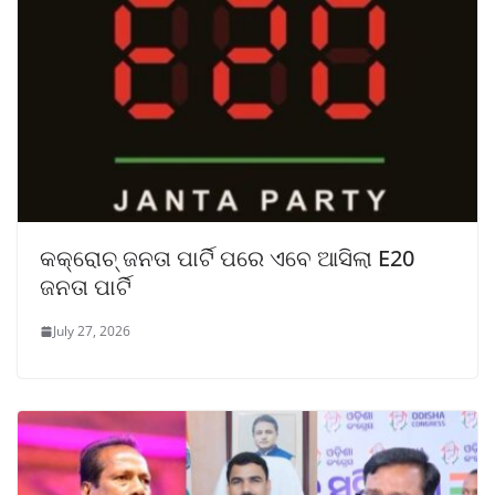
କକ୍ରୋଚ୍ ଜନତା ପାର୍ଟି ପରେ ଏବେ ଆସିଲା E20
ଜନତା ପାର୍ଟି
July 27, 2026