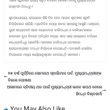
ଏଭଳି ସ୍ଥିତିରେ ରାଜ୍ୟ ସବୁଠି ବଦନାମ ହେଉଛି। ତେଣୁ ମୁଖ୍ୟମନ୍ତ୍ରୀ
ଇସ୍ତଫା ଦିଅନ୍ତୁ।’
ସୂଚନାଯୋଗ୍ୟ, ରାଜ୍ୟରେ କିଛି ଦିନ ହେବ ଆଇନ ଶୃଙ୍ଖଳା ସ୍ଥିତି
ବିଗିଡ଼ିବାରେ ଲାଗିଛି। ପ୍ରତିଦିନ ହତ୍ୟା ଖବର ସାମ୍ନାକୁ ଆସୁଛି। ଗଞ୍ଜାମ,
ପୁରୀ ସତ୍ୟବାଦୀ ପରେ ଜୟଦେବର ବାଲିଅନ୍ତା ଓ ବାଲିପାଟଣାରେ
ଲଗାତାର ଦୁଇ ଦିନରେ ଘଟିଥିବା ହତ୍ୟା ଏବେ ସାରା ରାଜ୍ୟରେ ଚର୍ଚ୍ଚାର
କେନ୍ଦ୍ରବିନ୍ଦୁ ପାଲଟିଛି। ସରକାର ବାଲିଅନ୍ତା ଘଟଣାରେ
କ୍ରାଇମବ୍ରାଞ୍ଚ ତଦନ୍ତ ନିର୍ଦ୍ଦେଶ ଦେଇଛନ୍ତି। ଗତକାଲି ପୋଲିସ
ବିରୋଧରେ ମଧ୍ୟ କାର୍ଯ୍ୟାନୁଷ୍ଠାନ ନେଇଛନ୍ତି ସରକାର।
୭୫ ବର୍ଷ ପୂର୍ତ୍ତିରେ ସୋମନାଥ ସ୍ବାଭିମାନ ପର୍ବ, ମୁଖ୍ୟମନ୍ତ୍ରୀଙ୍କ
ବିକାଶ ଘୋଷଣା
ଆସାମରେ ଦ୍ବିତୀୟ ଥର ପାଇଁ ମୁଖ୍ୟମନ୍ତ୍ରୀ ଭାବେ ଶପଥ ନେଲେ
ହିମନ୍ତ ବିଶ୍ବଶର୍ମା
You May Also Like