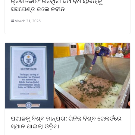
କ୍ରସ ଭୋଟିଂ କରିଥିବା ଛଅ ବିଧାୟକଙ୍କୁ
ସସପେଣ୍ଡ କଲେ ନବୀନ
March 21, 2026
ପଖାଳକୁ ବିଶ୍ବ ମାନ୍ୟତା: ଗିନିଜ ବିଶ୍ବ ରେକର୍ଡରେ
ସ୍ଥାନ ପାଇଲା ଓଡ଼ିଶା