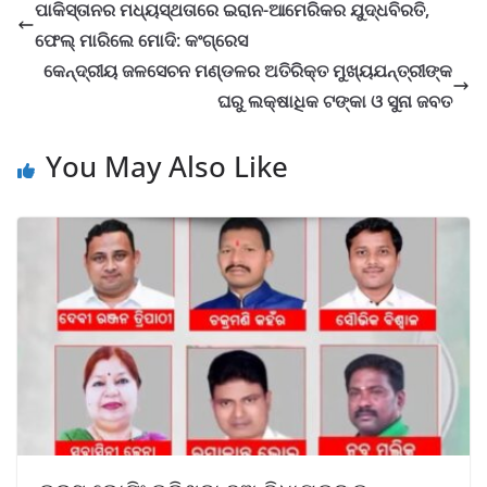
ପାକିସ୍ତାନର ମଧ୍ୟସ୍ଥତାରେ ଇରାନ-ଆମେରିକର ଯୁଦ୍ଧବିରତି,
ଫେଲ୍ ମାରିଲେ ମୋଦି: କଂଗ୍ରେସ
କେନ୍ଦ୍ରୀୟ ଜଳସେଚନ ମଣ୍ଡଳର ଅତିରିକ୍ତ ମୁଖ୍ୟଯନ୍ତ୍ରୀଙ୍କ
ଘରୁ ଲକ୍ଷାଧିକ ଟଙ୍କା ଓ ସୁନା ଜବତ
You May Also Like