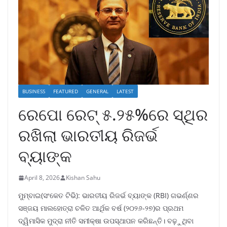
BUSINESS
FEATURED
GENERAL
LATEST
ରେପୋ ରେଟ୍‌ ୫.୨୫%ରେ ସ୍ଥିର
ରଖିଲା ଭାରତୀୟ ରିଜର୍ଭ
ବ୍ୟାଙ୍କ
April 8, 2026
Kishan Sahu
ମୁମ୍ବାଇ(ସଂକେତ ଟିଭି): ଭାରତୀୟ ରିଜର୍ଭ ବ୍ୟାଙ୍କ (RBI) ଗଭର୍ଣ୍ଣର
ସଞ୍ଜୟ ମାଲହୋତ୍ରା ଚଳିତ ଆର୍ଥିକ ବର୍ଷ (୨୦୨୬-୨୭)ର ପ୍ରଥମ
ଦ୍ୱିମାସିକ ମୁଦ୍ରା ନୀତି ସମୀକ୍ଷା ଉପସ୍ଥାପନ କରିଛନ୍ତି। ବଢ଼ୁଥିବା