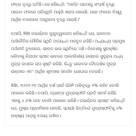
ତୀବ୍ର ବୃଦ୍ଧି ଘଟିଛି। ସେ କହିଛନ୍ତି, “ମାର୍ଚ୍ଚ ପରଠାରୁ ସଂଘର୍ଷ ବୃଦ୍ଧି
ପାଇବା ଫଳରେ ପରିସ୍ଥିତି ଆହୁରି ଖରାପ ହୋଇଛି, ଯାହା ଫଳରେ ବିଶ୍ୱ
ଆର୍ଥିକ ବଜାରରେ ଅସ୍ଥିରତା ବୃଦ୍ଧି ପାଇଛି।”
ତଥାପି, RBI ଗଭର୍ଣ୍ଣର ଗୁରୁତ୍ୱାରୋପ କରିଛନ୍ତି ଯେ, ଭାରତର
ଅର୍ଥନୈତିକ ମୌଳିକ ସ୍ଥିତି ଅତ୍ୟନ୍ତ ମଜବୁତ ରହିଛି। ଅନ୍ୟାନ୍ୟ ପ୍ରମୁଖ
ଅର୍ଥନୀତି ତୁଳନାରେ, ଭାରତ ଭଲ ସ୍ଥିତିରେ ଅଛି। ନିବେଶକୁ ସୁରକ୍ଷିତ
କରିବାକୁ ନିରାପଦ ସ୍ଥାନ ଭାବରେ ଆମେରିକୀୟ ଡଲାରର ସୁଦୃଢ଼ତା ଅନ୍ୟ
ମୁଦ୍ରା ଉପରେ ଚାପ ସୃଷ୍ଟି କରିଛି, କିନ୍ତୁ ଭାରତର ବୈଦେଶିକ ମୁଦ୍ରା
ଭଣ୍ଡାର ଏବଂ ଆର୍ଥିକ ଶୃଙ୍ଖଳା ସମର୍ଥନ ଯୋଗାଇ ଦେଉଛି।
RBI, ୨୦୨୬-୨୭ ଆର୍ଥିକ ବର୍ଷ ପାଇଁ GDP ଅଭିବୃଦ୍ଧି ୭% ରହିବ ବୋଲି
ଆକଳନ କରିଛି। ତଥାପି, ବ୍ୟାଙ୍କ ମୁଦ୍ରାସ୍ଫୀତି ପ୍ରତି ସତର୍କ ରହିଛି,
ଏହାକୁ ୪.୫% ହେବ ବୋଲି ଆକଳନ କରିଛି। ଗଭର୍ଣ୍ଣର ସ୍ପଷ୍ଟ କରିଛନ୍ତି
ଯେ, ମୁଖ୍ୟ ପ୍ରାଥମିକତା ହେଉଛି, ସ୍ଥାୟୀ ଭିତ୍ତିରେ ମୁଦ୍ରାସ୍ଫୀତିକୁ ୪%
ଲକ୍ଷ୍ୟ ଆଡ଼କୁ ବଜାୟ ରଖିବା।