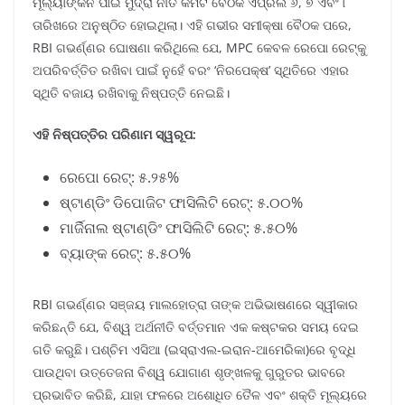
ମୂଲ୍ୟାଙ୍କନ ପାଇଁ ମୁଦ୍ରା ନୀତି କମିଟି ବୈଠକ ଏପ୍ରିଲ ୬, ୭ ଏବଂ ୮
ତାରିଖରେ ଅନୁଷ୍ଠିତ ହୋଇଥିଲା। ଏହି ଗଭୀର ସମୀକ୍ଷା ବୈଠକ ପରେ,
RBI ଗଭର୍ଣ୍ଣର ଘୋଷଣା କରିଥିଲେ ଯେ, MPC କେବଳ ରେପୋ ରେଟ୍‌କୁ
ଅପରିବର୍ତ୍ତିତ ରଖିବା ପାଇଁ ନୁହେଁ ବରଂ ‘ନିରପେକ୍ଷ’ ସ୍ଥିତିରେ ଏହାର
ସ୍ଥିତି ବଜାୟ ରଖିବାକୁ ନିଷ୍ପତ୍ତି ନେଇଛି।
ଏହି ନିଷ୍ପତ୍ତିର ପରିଣାମ ସ୍ୱରୂପ:
ରେପୋ ରେଟ୍‌: ୫.୨୫%
ଷ୍ଟାଣ୍ଡିଂ ଡିପୋଜିଟ ଫାସିଲିଟି ରେଟ୍‌: ୫.୦୦%
ମାର୍ଜିନାଲ ଷ୍ଟାଣ୍ଡିଂ ଫାସିଲିଟି ରେଟ୍‌: ୫.୫୦%
ବ୍ୟାଙ୍କ ରେଟ୍‌: ୫.୫୦%
RBI ଗଭର୍ଣ୍ଣର ସଞ୍ଜୟ ମାଲହୋତ୍ରା ତାଙ୍କ ଅଭିଭାଷଣରେ ସ୍ୱୀକାର
କରିଛନ୍ତି ଯେ, ବିଶ୍ୱ ଅର୍ଥନୀତି ବର୍ତ୍ତମାନ ଏକ କଷ୍ଟକର ସମୟ ଦେଇ
ଗତି କରୁଛି। ପଶ୍ଚିମ ଏସିଆ (ଇସ୍ରାଏଲ-ଇରାନ-ଆମେରିକା)ରେ ବୃଦ୍ଧି
ପାଉଥିବା ଉତ୍ତେଜନା ବିଶ୍ୱ ଯୋଗାଣ ଶୃଙ୍ଖଳକୁ ଗୁରୁତର ଭାବରେ
ପ୍ରଭାବିତ କରିଛି, ଯାହା ଫଳରେ ଅଶୋଧିତ ତୈଳ ଏବଂ ଶକ୍ତି ମୂଲ୍ୟରେ