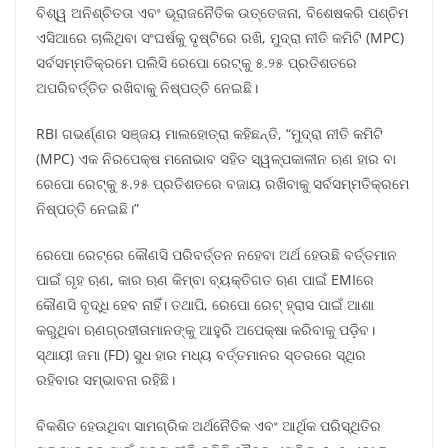
ବିଶ୍ୱ ଅନିଶ୍ଚିତତା ଏବଂ ଭୂରାଜନୈତିକ ଉତ୍ତେଜନା, ବିଶେଷକରି ପଶ୍ଚିମ
ଏସିଆରେ ଚାଲିଥିବା ସଂଘର୍ଷକୁ ଦୃଷ୍ଟିରେ ରଖି, ମୁଦ୍ରା ନୀତି କମିଟି (MPC)
ସର୍ବସମ୍ମତିକ୍ରମେ ପଲିସି ରେପୋ ରେଟ୍‌କୁ ୫.୨୫ ପ୍ରତିଶତରେ
ଅପରିବର୍ତ୍ତିତ ରଖିବାକୁ ନିଷ୍ପତ୍ତି ନେଇଛି।
RBI ଗଭର୍ଣ୍ଣର ସଞ୍ଜୟ ମାଲହୋତ୍ରା କହିଛନ୍ତି, “ମୁଦ୍ରା ନୀତି କମିଟି
(MPC) ଏକ ନିରପେକ୍ଷ ମନୋଭାବ ସହିତ ସ୍ୱଳ୍ପକାଳୀନ ଋଣ ହାର ବା
ରେପୋ ରେଟ୍‌କୁ ୫.୨୫ ପ୍ରତିଶତରେ ବଜାୟ ରଖିବାକୁ ସର୍ବସମ୍ମତିକ୍ରମେ
ନିଷ୍ପତ୍ତି ନେଇଛି।”
ରେପୋ ରେଟ୍‌ରେ କୌଣସି ପରିବର୍ତ୍ତନ ନହେବା ଅର୍ଥ ହେଉଛି ବର୍ତ୍ତମାନ
ପାଇଁ ଗୃହ ଋଣ, କାର ଋଣ କିମ୍ବା ବ୍ୟକ୍ତିଗତ ଋଣ ପାଇଁ EMIରେ
କୌଣସି ବୃଦ୍ଧି ହେବ ନାହିଁ। ତଥାପି, ରେପୋ ରେଟ୍‌ ହ୍ରାସ ପାଇଁ ଆଶା
କରୁଥିବା ଋଣଗ୍ରହୀତାମାନଙ୍କୁ ଆହୁରି ଅପେକ୍ଷା କରିବାକୁ ପଡ଼ିବ।
ସ୍ଥାୟୀ ଜମା (FD) ସୁଧ ହାର ମଧ୍ୟ ବର୍ତ୍ତମାନର ସ୍ତରରେ ସ୍ଥିର
ରହିବାର ସମ୍ଭାବନା ରହିଛି।
ବିକଶିତ ହେଉଥିବା ସାମଗ୍ରିକ ଅର୍ଥନୈତିକ ଏବଂ ଆର୍ଥିକ ପରିସ୍ଥିତିର