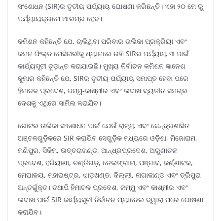
ସଂଶୋଧନ (SIR)ର ତୃତୀୟ ପର୍ଯ୍ୟାୟ ଘୋଷଣା କରିଛନ୍ତି। ଏହା ୨୦ ମେ ରୁ
ପର୍ଯ୍ୟାୟକ୍ରମେ ଆରମ୍ଭ ହେବ।
କମିଶନ କହିଛନ୍ତି ଯେ, ଚାଲିଥିବା ପରିବାର ତାଲିକା ପ୍ରକ୍ରିୟା ଏବଂ
କମନ ଫିଲ୍ଡ ମେସିନାରୀକୁ ଧ୍ୟାନରେ ରଖି SIRର ପର୍ଯ୍ୟାୟ ୩ ପାଇଁ
କାର୍ଯ୍ୟସୂଚୀ ଚୂଡ଼ାନ୍ତ କରାଯାଇଛି। ମୁଖ୍ୟ ନିର୍ବାଚନ କମିଶନ ଜ୍ଞାନେଶ
କୁମାର କହିଛନ୍ତି ଯେ, SIRର ତୃତୀୟ ପର୍ଯ୍ୟାୟ ସମାପ୍ତ ହେବା ପରେ
ହିମାଚଳ ପ୍ରଦେଶ, ଜମ୍ମୁ-କାଶ୍ମୀର ଏବଂ ଲଦାଖ ବ୍ୟତୀତ ସମଗ୍ର
ଦେଶକୁ ଏଥିରେ ସାମିଲ କରାଯିବ।
ଭୋଟର ତାଲିକା ସଂଶୋଧନ ପାଇଁ ଯେଉଁ ରାଜ୍ୟ ଏବଂ କେନ୍ଦ୍ରଶାସିତ
ଅଞ୍ଚଳଗୁଡ଼ିକରେ SIR କରାଯିବ ସେଗୁଡ଼ିକ ମଧ୍ୟରେ ଓଡ଼ିଶା, ମିଜୋରାମ,
ମଣିପୁର, ସିକିମ, ଉତ୍ତରାଖଣ୍ଡ, ଆନ୍ଧ୍ରପ୍ରଦେଶ, ଅରୁଣାଚଳ
ପ୍ରଦେଶ, ହରିୟାଣା, ଚଣ୍ଡିଗଡ଼, ତେଲଙ୍ଗାନା, ପଞ୍ଜାବ, କର୍ଣ୍ଣାଟକ,
ମେଘାଳୟ, ମହାରାଷ୍ଟ୍ର, ଝାଡ଼ଖଣ୍ଡ, ଦିଲ୍ଲୀ, ନାଗାଲାଣ୍ଡ ଏବଂ ତ୍ରିପୁରା
ଅନ୍ତର୍ଭୁକ୍ତ। ତଥାପି ହିମାଚଳ ପ୍ରଦେଶ, ଜମ୍ମୁ ଏବଂ କାଶ୍ମୀର ଏବଂ
ଲଦାଖ ପାଇଁ SIR କାର୍ଯ୍ୟସୂଚୀ ନିର୍ବାଚନ ପ୍ୟାନେଲ ଦ୍ୱାରା ପରେ ଘୋଷଣା
କରାଯିବ।