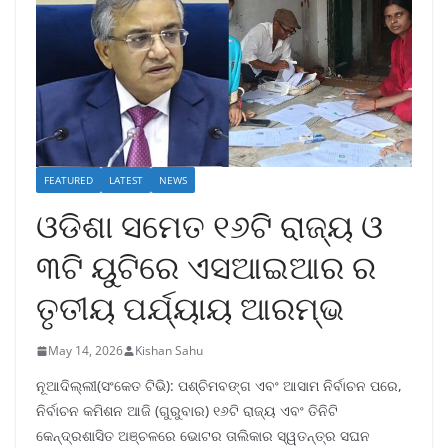
FEATURED
LATEST
NEWS
ଓଡିଶା ସମେତ ୧୬ଟି ରାଜ୍ୟ ଓ
୩ଟି ୟୁଟିରେ ଏସଆଇଆର ର
ତୃତୀୟ ପର୍ଯ୍ୟାୟ ଆରମ୍ଭ
May 14, 2026
Kishan Sahu
ନୂଆଦିଲ୍ଲୀ(ସଂକେତ ଟିଭି): ପଶ୍ଚିମବଙ୍ଗ ଏବଂ ଆସାମ ନିର୍ବାଚନ ପରେ,
ନିର୍ବାଚନ କମିଶନ ଆଜି (ଗୁରୁବାର) ୧୬ଟି ରାଜ୍ୟ ଏବଂ ତିନିଟି
କେନ୍ଦ୍ରଶାସିତ ଅଞ୍ଚଳରେ ଭୋଟର ତାଲିକାର ସ୍ୱତନ୍ତ୍ର ସଘନ