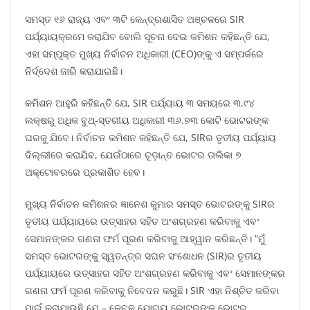
ସମସ୍ତ ୧୬ ରାଜ୍ୟ ଏବଂ ୩ଟି କେନ୍ଦ୍ରଶାସିତ ଅଞ୍ଚଳରେ SIR
ପର୍ଯ୍ୟାୟକ୍ରମେ କରାଯିବ ବୋଲି ସୂଚନା ଦେଇ କମିଶନ କହିଛନ୍ତି ଯେ,
ଏହା ସମ୍ପୃକ୍ତ ମୁଖ୍ୟ ନିର୍ବାଚନ ଅଧିକାରୀ (CEO)ଙ୍କୁ ଏ ସମ୍ପର୍କରେ
ନିର୍ଦ୍ଦେଶ ଜାରି କରାଯାଇଛି।
କମିଶନ ଆହୁରି କହିଛନ୍ତି ଯେ, SIR ପର୍ଯ୍ୟାୟ ୩ ସମୟରେ ୩.୯୪
ଲକ୍ଷରୁ ଅଧିକ ବୁଥ୍-ସ୍ତରୀୟ ଅଧିକାରୀ ୩୬.୭୩ କୋଟି ଭୋଟରଙ୍କ
ଘରକୁ ଯିବେ। ନିର୍ବାଚନ କମିଶନ କହିଛନ୍ତି ଯେ, SIRର ତୃତୀୟ ପର୍ଯ୍ୟାୟ
ଦିଲ୍ଲୀରେ କରାଯିବ, ଯେଉଁଠାରେ ଚୂଡ଼ାନ୍ତ ଭୋଟର ତାଲିକା ୭
ଅକ୍ଟୋବରରେ ପ୍ରକାଶିତ ହେବ।
ମୁଖ୍ୟ ନିର୍ବାଚନ କମିଶନର ଜ୍ଞାନେଶ କୁମାର ସମସ୍ତ ଭୋଟରଙ୍କୁ SIRର
ତୃତୀୟ ପର୍ଯ୍ୟାୟରେ ଉତ୍ସାହର ସହିତ ଅଂଶଗ୍ରହଣ କରିବାକୁ ଏବଂ
ସେମାନଙ୍କର ଗଣନା ଫର୍ମ ପୂରଣ କରିବାକୁ ଆହ୍ୱାନ କରିଛନ୍ତି। “ମୁଁ
ସମସ୍ତ ଭୋଟରଙ୍କୁ ସ୍ୱତନ୍ତ୍ର ସଘନ ସଂଶୋଧନ (SIR)ର ତୃତୀୟ
ପର୍ଯ୍ୟାୟରେ ଉତ୍ସାହର ସହିତ ଅଂଶଗ୍ରହଣ କରିବାକୁ ଏବଂ ସେମାନଙ୍କର
ଗଣନା ଫର୍ମ ପୂରଣ କରିବାକୁ ନିବେଦନ କରୁଛି। SIR ଏହା ନିଶ୍ଚିତ କରିବା
ପାଇଁ କରାଯାଉଛି ଯେ – କେବଳ ଯୋଗ୍ୟ ଭୋଟରଙ୍କୁ ଭୋଟର