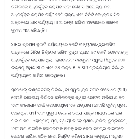
ତାଲିକାରେ ଅନ୍ତର୍ଭୁକ୍ତ କରାଯିବ ଏବଂ କୌଣସି ଅଯୋଗ୍ୟ ନାମ
ଅନ୍ତର୍ଭୁକ୍ତ କରାଯିବ ନାହିଁ,” ୧୬ଟି ରାଜ୍ୟ ଏବଂ ତିନିଟି କେନ୍ଦ୍ରଶାସିତ
ଅଞ୍ଚଳରେ SIR ପର୍ଯ୍ୟାୟ III ଆରମ୍ଭ କରିବା ଅବସରରେ ଜ୍ଞାନେଶ
କୁମାର ଏହା କହିଛନ୍ତି।
SIRର ପ୍ରଥମ ଦୁଇଟି ପର୍ଯ୍ୟାୟରେ ୧୩ଟି ରାଜ୍ୟ/କେନ୍ଦ୍ରଶାସିତ
ଅଞ୍ଚଳରେ SIRର ନିର୍ଦ୍ଦେଶ ତାରିଖ ସୁଦ୍ଧା ପ୍ରାୟ ୫୯ କୋଟି ଭୋଟରଙ୍କୁ
ଅନ୍ତର୍ଭୁକ୍ତ କରାଯାଇଥିଲା। ରାଜନୈତିକ ଦଳଗୁଡ଼ିକ ଦ୍ୱାରା ନିଯୁକ୍ତ ୬.୩
ଲକ୍ଷରୁ ଅଧିକ BLO ଏବଂ ୯.୨ ଲକ୍ଷ BLA SIR ପ୍ରକ୍ରିୟାର ବିଭିନ୍ନ
ପର୍ଯ୍ୟାୟରେ ସାମିଲ ହୋଇଥିଲେ।
ସ୍ପେଶାଲ୍ ଇଣ୍ଟେନସିଭ୍ ରିଭିଜନ୍ ବା ସ୍ୱତନ୍ତ୍ର ସଘନ ସଂଶୋଧନ (SIR)
ହେଉଛି ଭାରତୀୟ ନିର୍ବାଚନ କମିଶନଙ୍କ ଦ୍ୱାରା ଭୋଟର ତାଲିକା ଯାଞ୍ଚ
ଏବଂ ସଂଶୋଧନ ପାଇଁ କରାଯାଉଥିବା ଏକ ଅଭ୍ୟାସ। ଯାହାକି ପୂର୍ବରୁ ପୂରଣ
ହୋଇଥିବା ଫର୍ମ ଏବଂ ପୁରୁଣା ଭୋଟର ତଥ୍ୟ ଯାଞ୍ଚ ମାଧ୍ୟମରେ ଘର
ଘର ଗଣନା। ଏହାଦ୍ବାରା ମୃତ, ସ୍ଥାୟୀ ଭାବେ ସ୍ଥାନାନ୍ତରିତ, ଡୁପ୍ଲିକେଟ୍
ଏବଂ ଅଣ-ନାଗରିକ ଭୋଟରଙ୍କ ନାମକୁ ବାଦ ଦେଇ ସମଗ୍ର ଭାରତରେ
ଭୋଟର ତାଲିକା ସଠିକ୍ ହେବା ନିଶ୍ଚିତ କରିବା SIRର ଲକ୍ଷ୍ୟ। ଏଥିସହ