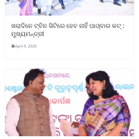
ଖରାଦିନେ ଟ୍ବିନ ସିଟିରେ ହେବ ନାହିଁ ପାଓ୍ବାର କଟ୍ :
ମୁଖ୍ୟମନ୍ତ୍ରୀ
April 9, 2026