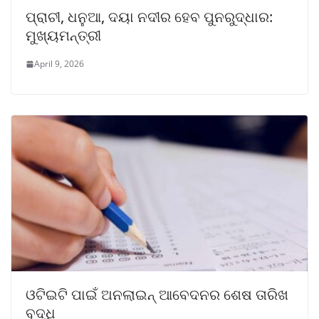
ପ୍ରାଚୀ, ଧନୁଆ, ଦୟା ନଦୀର ହେବ ପୁନରୁଦ୍ଧାର:
ମୁଖ୍ୟମନ୍ତ୍ରୀ
April 9, 2026
ଓଟିଇଟି ପାଇଁ ଅନଲାଇନ୍ ଆବେଦନର ଶେଷ ତାରିଖ
ବୃଦ୍ଧି