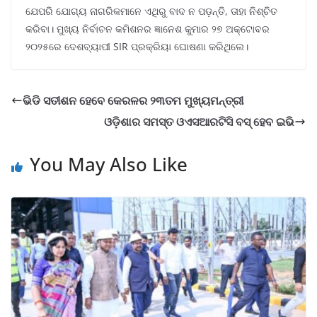
ଯେପରି ଯୋଗ୍ୟ ନାଗରିକମାନେ ଏଥିରୁ ବାଦ ନ ପଡ଼ନ୍ତି, ତାହା ନିଶ୍ଚିତ
କରିବା। ମୁଖ୍ୟ ନିର୍ବାଚନ କମିଶନର ଜ୍ଞାନେଶ କୁମାର ୨୭ ଅକ୍ଟୋବର
୨୦୨୫ରେ ଦେଶବ୍ୟାପୀ SIR ପ୍ରକ୍ରିୟା ଘୋଷଣା କରିଥିଲେ।
ଭିଡି ସତୀଶନ ହେବେ କେରଳର ୨୩ତମ ମୁଖ୍ୟମନ୍ତ୍ରୀ
ଓଡ଼ିଶାର ସମସ୍ତ ଓଏସଆରଟିସି ବସ୍ ହେବ ଇଭି
You May Also Like