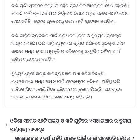
ଇଭି ଚାର୍ଜିଂ ଷ୍ଟେସନ କମ୍ପାନୀ ସହିତ ପ୍ରାଥମିକ ଆଲୋଚନା ଶେଷ ହୋଇଛି।
୧୦୦ଟି ଚାର୍ଜିଂ ଷ୍ଟେସନ ପାଇଁ ନିର୍ଦ୍ଦେଶ ଦିଆଯାଇଥିବାବେଳେ ୩୦ଟି ଶେଷ
ହୋଇସାରିଛି। କେବଳ ଭୁବନେଶ୍ୱରରେ ୧୫ଟି ଷ୍ଟେସନ କରାଯିବ।
ଇଭି ଗାଡ଼ିର ବ୍ୟବହାର ପାଇଁ ପ୍ରଧାନମନ୍ତ୍ରୀ ଓ ମୁଖ୍ୟମନ୍ତ୍ରୀଙ୍କ
ଆଗ୍ରହ ରହିଛି। ଇଭି ଗାଡ଼ି ବ୍ୟବହାର ଦ୍ୱାରା ପରିବେଶ ସୁରକ୍ଷା ସହିତ
ସଞ୍ଚୟ ମଧ୍ୟ ହେବ। ପ୍ରକୃତି ଓ ପରିବେଶକୁ ସନ୍ତୁଳିତ ରଖିବା ପାଇଁ
ଇଭିର ବ୍ୟବହାର କରାଯିବ।
ମୁଖ୍ୟମନ୍ତ୍ରୀ ତାଙ୍କ କାରବ୍ୟବହାର ଅଧା କରିସାରିଛନ୍ତି।
ମନ୍ତ୍ରୀମାନେ ମଧ୍ୟ ସମାନ ନୀତି ଅବଲମ୍ବନ କରିବେ। ଆଜିଠୁ ଇଭି
ଗାଡ଼ିରେ ଯିବେ ବୋଲି ନିଜେ ପରିବହନ ମନ୍ତ୍ରୀ କହିଛନ୍ତି। ଆବଶ୍ୟକ
ନଥିଲେ ସେ ବସରେ ଯିବେ ବୋଲି ମଧ୍ୟ କହିଛନ୍ତି।
ଓଡିଶା ସମେତ ୧୬ଟି ରାଜ୍ୟ ଓ ୩ଟି ୟୁଟିରେ ଏସଆଇଆର ର ତୃତୀୟ
ପର୍ଯ୍ୟାୟ ଆରମ୍ଭ
ସରକାରଙ୍କ ୨ ବର୍ଷ ପୂର୍ତ୍ତି ପାଳନ ପାଇଁ ହେଲା ପ୍ରସ୍ତୁତି ବୈଠକ