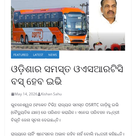
FEATURED
LATEST
NEWS
ଓଡ଼ିଶାର ସମସ୍ତ ଓଏସଆରଟିସି
ବସ୍ ହେବ ଇଭି
May 14, 2026
Kishan Sahu
ଭୁବନେଶ୍ୱର (ସଂକେତ ଟିଭି): ରାଜ୍ୟର ସମସ୍ତ OSRTC ଗାଡ଼ିକୁ ଇଭି
(ବୈଦ୍ୟୁତିକ ଯାନ) ରେ ପରିଣତ କରାଯିବ। ଏନେଇ ପରିବହନ ମନ୍ତ୍ରୀ
ବିଭୂତି ଜେନା ସୂଚନା ଦେଇଛନ୍ତି।
ରାଜ୍ୟରେ ଚାର୍ଜିଂ ଷ୍ଟେସନର ଅଭାବ ରହିବ ନାହିଁ ବୋଲି ମନ୍ତ୍ରୀ କହିଛନ୍ତି।