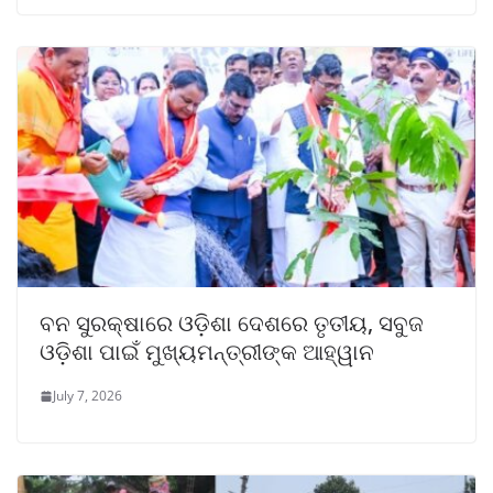
ବନ ସୁରକ୍ଷାରେ ଓଡ଼ିଶା ଦେଶରେ ତୃତୀୟ, ସବୁଜ
ଓଡ଼ିଶା ପାଇଁ ମୁଖ୍ୟମନ୍ତ୍ରୀଙ୍କ ଆହ୍ୱାନ
July 7, 2026