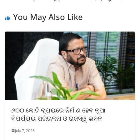
You May Also Like
୬୦୦ କୋଟି ବ୍ୟୟରେ ନିର୍ମାଣ ହେବ ନୂଆ
ବିପର୍ଯ୍ୟୟ ପରିଚାଳନା ଓ ରାଜସ୍ୱ ଭବନ
July 7, 2026