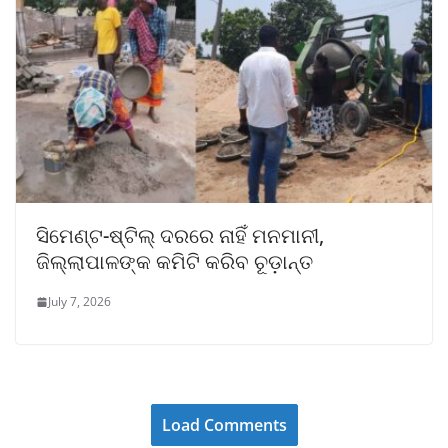
ସିମେଣ୍ଟ-ଷ୍ଟିଲ୍ ଦରରେ ନାହିଁ ମନମାନୀ,
ଜିଲ୍ଲାପାଳଙ୍କ କମିଟି କରିବ ଚୂଡ଼ାନ୍ତ
July 7, 2026
Load Comments