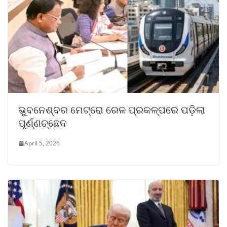
ଭୁବନେଶ୍ବର ମେଟ୍ରୋ ରେଳ ପ୍ରକଳ୍ପରେ ପଡ଼ିଲା
ପୂର୍ଣ୍ଣଚ୍ଛେଦ
April 5, 2026