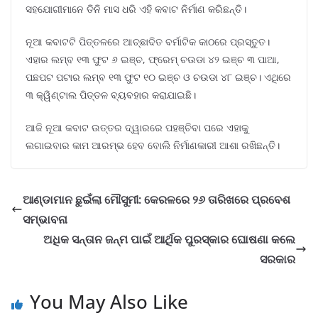
ସହଯୋଗୀମାନେ ତିନି ମାସ ଧରି ଏହି କବାଟ ନିର୍ମାଣ କରିଛନ୍ତି।
ନୂଆ କବାଟଟି ପିତ୍ତଳରେ ଆଚ୍ଛାଦିତ ବର୍ମାଟିକ କାଠରେ ପ୍ରସ୍ତୁତ।
ଏହାର ଲମ୍ବ ୧୩ ଫୁଟ ୬ ଇଞ୍ଚ, ଫ୍ରେମ୍ ଚଉଡା ୪୨ ଇଞ୍ଚ ୩ ପାଆ,
ପଛପଟ ପଟାର ଲମ୍ବ ୧୩ ଫୁଟ ୧୦ ଇଞ୍ଚ ଓ ଚଉଡା ୪୮ ଇଞ୍ଚ। ଏଥିରେ
୩ କ୍ୱିଣ୍ଟାଲ ପିତ୍ତଳ ବ୍ୟବହାର କରାଯାଇଛି।
ଆଜି ନୂଆ କବାଟ ଉତ୍ତର ଦ୍ୱାରରେ ପହଞ୍ଚିବା ପରେ ଏହାକୁ
ଲଗାଇବାର କାମ ଆରମ୍ଭ ହେବ ବୋଲି ନିର୍ମାଣକାରୀ ଆଶା ରଖିଛନ୍ତି।
ଆଣ୍ଡାମାନ ଛୁଇଁଲା ମୌସୁମୀ: କେରଳରେ ୨୬ ତାରିଖରେ ପ୍ରବେଶ
ସମ୍ଭାବନା
ଅଧିକ ସନ୍ତାନ ଜନ୍ମ ପାଇଁ ଆର୍ଥିକ ପୁରସ୍କାର ଘୋଷଣା କଲେ
ସରକାର
You May Also Like