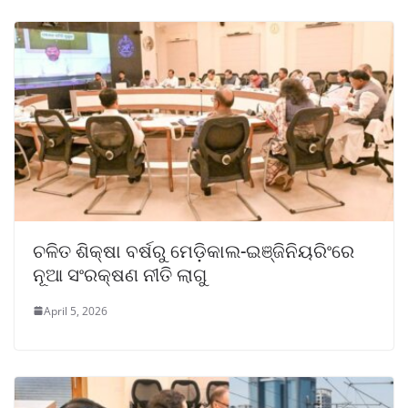
ଚଳିତ ଶିକ୍ଷା ବର୍ଷରୁ ମେଡ଼ିକାଲ-ଇଞ୍ଜିନିୟରିଂରେ
ନୂଆ ସଂରକ୍ଷଣ ନୀତି ଲାଗୁ
April 5, 2026