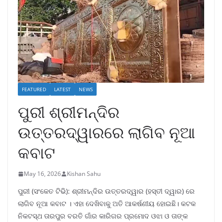
FEATURED
LATEST
NEWS
ପୁରୀ ଶ୍ରୀମନ୍ଦିର
ଉତ୍ତରଦ୍ୱାରରେ ଲାଗିବ ନୂଆ
କବାଟ
May 16, 2026
Kishan Sahu
ପୁରୀ (ସଂକେତ ଟିଭି): ଶ୍ରୀମନ୍ଦିର ଉତ୍ତରଦ୍ୱାର (ହସ୍ତୀ ଦ୍ୱାର) ରେ
ଲାଗିବ ନୂଆ କବାଟ । ଏହା ଦେଖିବାକୁ ଅତି ଆକର୍ଷଣୀୟ ହୋଇଛି। କଟକ
ନିକଟସ୍ଥ ତାରପୁର ବରତି ଗାଁର କାରିଗର ପ୍ରମୋଦ ଓଝା ଓ ତାଙ୍କ