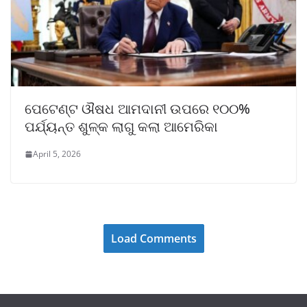
ପେଟେଣ୍ଟ ଔଷଧ ଆମଦାନୀ ଉପରେ ୧୦୦%
ପର୍ଯ୍ୟନ୍ତ ଶୁଳ୍କ ଲାଗୁ କଲା ଆମେରିକା
April 5, 2026
Load Comments