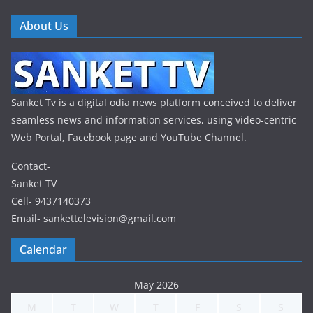
About Us
Sanket Tv is a digital odia news platform conceived to deliver
seamless news and information services, using video-centric
Web Portal, Facebook page and YouTube Channel.
Contact-
Sanket TV
Cell- 9437140373
Email- sankettelevision@gmail.com
Calendar
May 2026
M
T
W
T
F
S
S