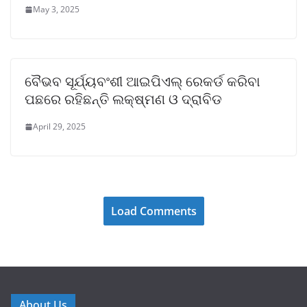
May 3, 2025
ବୈଭବ ସୂର୍ଯ୍ୟବଂଶୀ ଆଇପିଏଲ୍ ରେକର୍ଡ କରିବା
ପଛରେ ରହିଛନ୍ତି ଲକ୍ଷ୍ମଣ ଓ ଦ୍ରାବିଡ
April 29, 2025
Load Comments
About Us