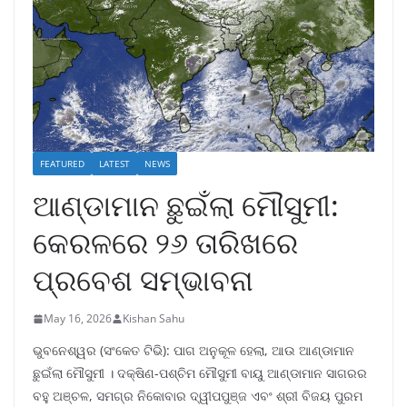
FEATURED
LATEST
NEWS
ଆଣ୍ଡାମାନ ଛୁଇଁଲା ମୌସୁମୀ:
କେରଳରେ ୨୬ ତାରିଖରେ
ପ୍ରବେଶ ସମ୍ଭାବନା
May 16, 2026
Kishan Sahu
ଭୁବନେଶ୍ୱର (ସଂକେତ ଟିଭି): ପାଗ ଅନୁକୂଳ ହେଲା, ଆଉ ଆଣ୍ଡାମାନ
ଛୁଇଁଲା ମୌସୁମୀ । ଦକ୍ଷିଣ-ପଶ୍ଚିମ ମୌସୁମୀ ବାୟୁ ଆଣ୍ଡାମାନ ସାଗରର
ବହୁ ଅଞ୍ଚଳ, ସମଗ୍ର ନିକୋବାର ଦ୍ୱୀପପୁଞ୍ଜ ଏବଂ ଶ୍ରୀ ବିଜୟ ପୁରମ