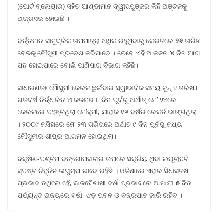
(ପୋର୍ଟ ବ୍ଲେୟାର) ସହିତ ଆଣ୍ଡାମାନ ଦ୍ୱୀପପୁଞ୍ଜର କିଛି ଅଞ୍ଚଳକୁ
ଅଗ୍ରସର ହୋଇଛି ।
ବର୍ତ୍ତମାନ ସାମୁଦ୍ରିକ ତାପମାତ୍ରା ଅଧିକ ରହୁଥିବାରୁ କେରଳରେ
୨୬
ତାରିଖ
ବେଳକୁ ମୌସୁମୀ ପ୍ରବେଶ କରିପାରେ । ତେବେ ଏହି ଆକଳନ
୪
ଦିନ ଆଗ
ପଛ ହୋଇପାରେ ବୋଲି ପାଣିପାଗ ବିଭାଗ କହିଛି।
ସାଧାରଣତଃ ମୌସୁମୀ କେରଳ ଛୁଇଁବାର ସ୍ୱାଭାବିକ ସମୟ ଜୁନ୍ ୧ ତାରିଖ।
ଗତବର୍ଷ ନିର୍ଦ୍ଧାରିତ ଆକଳନର ୮ ଦିନ ପୂର୍ବରୁ ଅର୍ଥାତ୍ ମେ’ ୨୪ରେ
କେରଳରେ ପହଞ୍ଚିଥିଲା ମୌସୁମୀ, ଯାହାକି ୧୬ ବର୍ଷର ରେକର୍ଡ ଭାଙ୍ଗିଥିଲା
। ୨୦୦୯ ମସିହାରେ ମେ’ ୨୩ ତାରିଖରେ ଅର୍ଥାତ ୯ ଦିନ ପୂର୍ବରୁ ମଧ୍ୟ
ମୌସୁମୀର ଶୀଘ୍ର ଆଗମନ ହୋଇଥିଲା।
ଦକ୍ଷିଣ-ପଶ୍ଚିମ ବଙ୍ଗୋପସାଗର ଉପରେ ସକ୍ରିୟ ଥିବା ଲଘୁଚାପଟି
ସ୍ପଷ୍ଟ ଚିହ୍ନିତ ଲଘୁଚାପ ଭାବେ ରହିଛି । ଓଡ଼ିଶାରେ ଏହାର ସିଧାସଳଖ
ପ୍ରଭାବ ନଥିଲେ ହେଁ, କାଳବୈଶାଖୀ ବର୍ଷା ପ୍ରଭାବରେ ଆଗାମୀ
୫
ଦିନ
ପର୍ଯ୍ୟନ୍ତ ରାଜ୍ୟରେ ବର୍ଷା, ଝଡ଼ ପବନ ଓ ବଜ୍ରପାତ ଜାରି ରହିବ ।