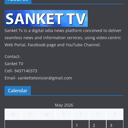
Sanket Tv is a digital odia news platform conceived to deliver
seamless news and information services, using video-centric
Web Portal, Facebook page and YouTube Channel.
Contact-
Sanket TV
Cell- 9437140373
Email- sankettelevision@gmail.com
Calendar
May 2026
M
T
W
T
F
S
S
1
2
3