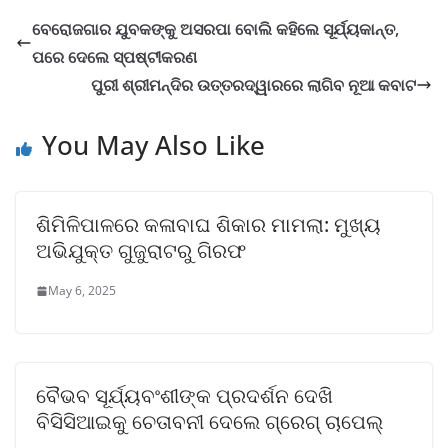
ବେରୋଜଗାର ଯୁବକଙ୍କୁ ଅସରପା ବୋଲି କହିଲେ ସୂର୍ଯ୍ୟକାନ୍ତ,
ପରେ ଦେଲେ ସ୍ପଷ୍ଟୀକରଣ
ପୁରୀ ଶ୍ରୀମନ୍ଦିର ଉତ୍ତରଦ୍ୱାରରେ ଲାଗିବ ନୂଆ କବାଟ
You May Also Like
ଶିମିଳିପାଳରେ କଳାବାଘ ଶିକାର ମାମଲା: ମୁଖ୍ୟ
ଅଭିଯୁକ୍ତ ଗୁଜୁରାଟରୁ ଗିରଫ
May 6, 2025
ବୈଭବ ସୂର୍ଯ୍ୟବଂଶୀଙ୍କ ପ୍ରଦର୍ଶନ ଦେଖି
ବିସିସିଆଇକୁ ଚେତାବନୀ ଦେଲେ ଗ୍ରେଗ୍ ଚାପେଲ୍