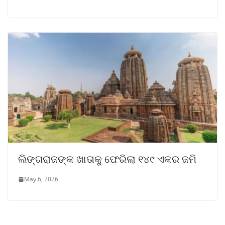
ଲିଙ୍ଗରାଜଙ୍କ ଖାତାକୁ ଫେରିଲା ୧୪୯ ଏକର ଜମି
May 6, 2026