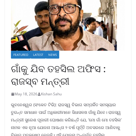
FEATURED
LATEST
NEWS
ଗାଁକୁ ଯିବ ତହସିଲ ଅଫିସ :
ରାଜସ୍ବ ମନ୍ତ୍ରୀ
May 18, 2026
Kishan Sahu
ଭୁବନେଶ୍ୱର (ସଂକେତ ଟିଭି): ରାଜସ୍ୱ ବିଭାଗ ସମ୍ପର୍କିତ ସମସ୍ୟାର
ତୁରନ୍ତ ସମାଧାନ ପାଇଁ ଅଧିକାରୀମାନେ ସିଧାସଳଖ ଗାଁକୁ ଯିବେ। ରାଜସ୍ୱ
ମନ୍ତ୍ରୀ ସୁରେଶ ପୂଜାରୀ ଘୋଷଣା କରିଛନ୍ତି ଯେ, ‘ମୋ ଗାଁ ମୋ ତହସିଲ’
ନାମକ ଏକ ନୂଆ ଯୋଜନା ଆସନ୍ତା ୨ ବର୍ଷ ପୂର୍ତ୍ତି ଅବସରରେ ଆଣିବାକୁ
ବିଭାଗ ପଦକ୍ଷେପ ନେଉଛି। ଏହି ଯୋଜନା ଅନ୍ତର୍ଗତ ତହସିଲ