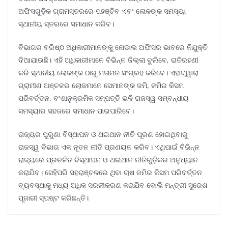
ଅଫିସଗୁଡ଼ିକ ଗ୍ରାମସ୍ତରରେ ପହଞ୍ଚିବ ଏବଂ ଲୋକଙ୍କ ସମସ୍ୟା
ସ୍ଥାନୀୟ ସ୍ତରରେ ସମାଧାନ କରିବ।
ବିଭାଗର ବରିଷ୍ଠ ଅଧିକାରୀମାନଙ୍କୁ ନୋଡାଲ ଅଫିସର ଭାବରେ ନିଯୁକ୍ତି
ଦିଆଯାଉଛି। ଏହି ଅଧିକାରୀମାନେ ବିଭିନ୍ନ ଜିଲ୍ଲା ବୁଲିବେ, ରାତିରହଣୀ
କରି ସ୍ଥାନୀୟ ଲୋକଙ୍କ ଠାରୁ ମତାମତ ସଂଗ୍ରହ କରିବେ। ଏହାଦ୍ୱାରା
ଗ୍ରାମୀଣ ଅଞ୍ଚଳର ଲୋକମାନେ ସେମାନଙ୍କ ଜମି, ଜମିର କିସମ
ପରିବର୍ତ୍ତନ, ବଂଶାନୁକ୍ରମିକ ସମ୍ପତ୍ତି ଭଳି ରାଜସ୍ୱ ସମ୍ବନ୍ଧୀୟ
ସମସ୍ୟାର ସହଜରେ ସମାଧାନ ପାଇପାରିବେ।
ରାଜ୍ୟର ପୁରୁଣା ବିସ୍ଥାପନ ଓ ଥଇଥାନ ନୀତି ପୂରଣ ହୋଇଥିବାରୁ
ରାଜସ୍ୱ ବିଭାଗ ଏକ ନୂତନ ନୀତି ପ୍ରଣୟନ କରିବ। ଏଥିପାଇଁ ବିଭିନ୍ନ
ରାଜ୍ୟରେ ପ୍ରଚଳିତ ବିସ୍ଥାପନ ଓ ଥଇଥାନ ନୀତିଗୁଡ଼ିକର ଅନୁଧ୍ୟାନ
କରାଯିବ। ସେହିପରି ସହରାଞ୍ଚଳରେ ଥିବା ଚାଷ ଜମିର କିସମ ପରିବର୍ତ୍ତନ
ବ୍ୟବସ୍ଥାକୁ ମଧ୍ୟ ଅଧିକ ସରଳୀକରଣ କରାଯିବ ବୋଲି ମନ୍ତ୍ରୀ ସୁରେଶ
ପୂଜାରୀ ସ୍ପଷ୍ଟ କରିଛନ୍ତି।