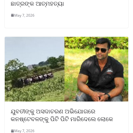
ଛାତ୍ରଙ୍କ ଆତ୍ମହତ୍ୟା
May 7, 2026
ଯୁବତୀଙ୍କୁ ଅସଦାଚରଣ ଅଭିଯୋଗରେ
କନଷ୍ଟେବଳଙ୍କୁ ପିଟି ପିଟି ମାରିଦେଲେ ଲୋକେ
May 7, 2026