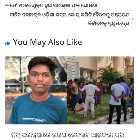
ମେ’ ୨୦ରେ ଯୁକ୍ତ ଦୁଇ ପରୀକ୍ଷା ଫଳ ଘୋଷଣା
ନୀତିନ ନବୀନଙ୍କ ଓଡ଼ିଶା ଗସ୍ତ: କୋର୍ କମିଟି ବୈଠକରୁ ପଞ୍ଚାୟତ
ନିର୍ବାଚନକୁ ଗୁରୁମନ୍ତ୍ର
You May Also Like
ନିଟ୍ ପରୀକ୍ଷାରେ ଖରାପ ରେଜଲ୍ଟ ଆଶଙ୍କା କରି