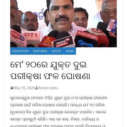
EDUCATION
FEATURED
LATEST
NEWS
ମେ’ ୨୦ରେ ଯୁକ୍ତ ଦୁଇ
ପରୀକ୍ଷା ଫଳ ଘୋଷଣା
May 18, 2026
Kishan Sahu
ଭୁବନେଶ୍ୱର (ସଂକେତ ଟିଭି): ଯୁକ୍ତ ଦୁଇ (+୨) ପରୀକ୍ଷା ଫଳାଫଳ
ପ୍ରକାଶ ପାଇଁ ତାରିଖ ଘୋଷଣା ହୋଇଛି। ଆସନ୍ତା ମେ’ ୨୦ ତାରିଖ
(ବୁଧବାର) ଦିନ ଯୁକ୍ତ ଦୁଇ ପରୀକ୍ଷା ରେଜଲ୍ଟ ବାହାରିବ। ଏନେଇ
ସମସ୍ତ ପ୍ରସ୍ତୁତି ସରିଛି। ଏକା ସହ କଳା, ବିଜ୍ଞାନ, ବାଣିଜ୍ୟ ଓ
ଧନ୍ଦାମୂଳକ ପରୀକ୍ଷା ଫଳ ପ୍ରକାଶ ପାଇବ ବୋଲି ବିଦ୍ୟାଳୟ ଓ