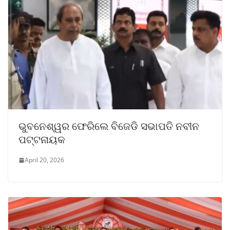
ଭୁବନେଶ୍ୱର ଫେରିଲେ ବିଜେଡି ସଭାପତି ନବୀନ
ପଟ୍ଟନାୟକ
April 20, 2026