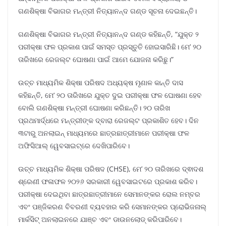
ଗଣଶିକ୍ଷା ବିଭାଗର ମନ୍ତ୍ରୀ ନିତ୍ୟାନନ୍ଦ ଗଣ୍ଡ ସୂଚନା ଦେଇଛନ୍ତି।
ଗଣଶିକ୍ଷା ବିଭାଗର ମନ୍ତ୍ରୀ ନିତ୍ୟାନନ୍ଦ ଗଣ୍ଡ କହିଛନ୍ତି, “ଯୁକ୍ତ ୨
ପରୀକ୍ଷା ଫଳ ପ୍ରକାଶ ପାଇଁ ସମସ୍ତ ପ୍ରସ୍ତୁତି ହୋଇସାରିଛି। ମେ’ ୨୦
ତାରିଖରେ ରେଜଲ୍ଟ ଘୋଷଣା ପାଇଁ ଆମେ ଯୋଜନା କରିଛୁ।”
ଉଚ୍ଚ ମାଧ୍ୟମିକ ଶିକ୍ଷା ପରିଷଦ ଅଧ୍ୟକ୍ଷ ମୃଣାଳ କାନ୍ତି ଦାସ
କହିଛନ୍ତି, ମେ’ ୨୦ ତାରିଖରେ ଯୁକ୍ତ ଦୁଇ ପରୀକ୍ଷା ଫଳ ଘୋଷଣା ହେବ
ବୋଲି ଗଣଶିକ୍ଷା ମନ୍ତ୍ରୀ ଘୋଷଣା କରିଛନ୍ତି। ୨୦ ତାରିଖ
ପ୍ରଥମାର୍ଦ୍ଧରେ ମନ୍ତ୍ରୀଙ୍କ ଦ୍ବାରା ରେଜଲ୍ଟ ପ୍ରକାଶିତ ହେବ। ଦିନ
୩ଟାରୁ ଅନଲାଇନ୍ ମାଧ୍ୟମରେ ଛାତ୍ରଛାତ୍ରୀମାନେ ପରୀକ୍ଷା ଫଳ
ଅଫିସିଆଲ୍ ୱେବସାଇଟ୍ରେ ଦେଖିପାରିବେ।
ଉଚ୍ଚ ମାଧ୍ୟମିକ ଶିକ୍ଷା ପରିଷଦ (CHSE), ମେ’ ୨୦ ତାରିଖରେ ଦ୍ଵାଦଶ
ଶ୍ରେଣୀ ଫଳାଫଳ ୨୦୨୬ ସରକାରୀ ୱେବସାଇଟରେ ପ୍ରକାଶ କରିବ।
ପରୀକ୍ଷା ଦେଇଥିବା ଛାତ୍ରଛାତ୍ରୀମାନେ ସେମାନଙ୍କର ରୋଲ ନମ୍ବର
ଏବଂ ପଞ୍ଜିକରଣ ବିବରଣୀ ବ୍ୟବହାର କରି ସେମାନଙ୍କର ପ୍ରୋଭିଜନାଲ୍
ମାର୍କସିଟ୍ ଅନଲାଇନରେ ଯାଞ୍ଚ ଏବଂ ଡାଉନଲୋଡ୍ କରିପାରିବେ।