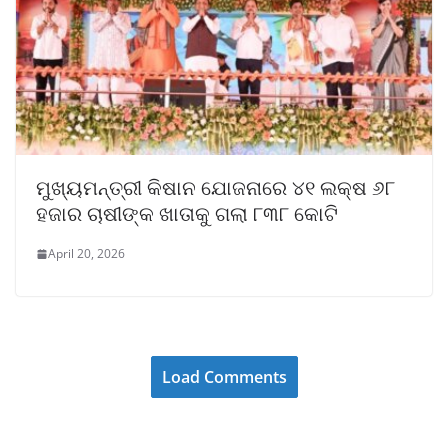
ମୁଖ୍ୟମନ୍ତ୍ରୀ କିଷାନ ଯୋଜନାରେ ୪୧ ଲକ୍ଷ ୬୮
ହଜାର ଚାଷୀଙ୍କ ଖାତାକୁ ଗଲା ୮୩୮ କୋଟି
April 20, 2026
Load Comments