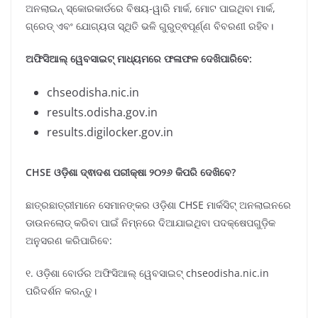
ଅନଲାଇନ୍ ସ୍କୋରକାର୍ଡରେ ବିଷୟ-ୱାରି ମାର୍କ, ମୋଟ ପାଇଥିବା ମାର୍କ,
ଗ୍ରେଡ୍ ଏବଂ ଯୋଗ୍ୟତା ସ୍ଥିତି ଭଳି ଗୁରୁତ୍ଵପୂର୍ଣ୍ଣ ବିବରଣୀ ରହିବ।
ଅଫିସିଆଲ୍ ୱେବସାଇଟ୍ ମାଧ୍ୟମରେ ଫଳାଫଳ ଦେଖିପାରିବେ:
chseodisha.nic.in
results.odisha.gov.in
results.digilocker.gov.in
CHSE ଓଡ଼ିଶା ଦ୍ଵାଦଶ ପରୀକ୍ଷା ୨୦୨୬ କିପରି ଦେଖିବେ?
ଛାତ୍ରଛାତ୍ରୀମାନେ ସେମାନଙ୍କର ଓଡ଼ିଶା CHSE ମାର୍କସିଟ୍ ଅନଲାଇନରେ
ଡାଉନଲୋଡ୍ କରିବା ପାଇଁ ନିମ୍ନରେ ଦିଆଯାଇଥିବା ପଦକ୍ଷେପଗୁଡ଼ିକ
ଅନୁସରଣ କରିପାରିବେ:
୧. ଓଡ଼ିଶା ବୋର୍ଡର ଅଫିସିଆଲ୍ ୱେବସାଇଟ୍ chseodisha.nic.in
ପରିଦର୍ଶନ କରନ୍ତୁ।