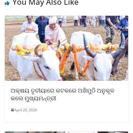
You May Also Like
ଅକ୍ଷୟ ତୃତୀୟାରେ କଟକରେ ଅଖିମୁଠି ଅନୁକୂଳ
କଲେ ମୁଖ୍ୟମନ୍ତ୍ରୀ
April 20, 2026