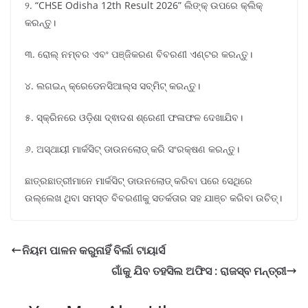
୨. “CHSE Odisha 12th Result 2026” ଲିଙ୍କ୍ ଉପରେ କ୍ଲିକ୍
କରନ୍ତୁ।
୩. ରୋଲ୍ ନମ୍ବର ଏବଂ ପଞ୍ଜିକରଣ ବିବରଣୀ ଏଣ୍ଟର କରନ୍ତୁ।
୪. ଲଗଇନ୍ କ୍ରେଡେନସିଆଲ୍ସ ସବ୍‌ମିଟ୍‌ କରନ୍ତୁ।
୫. ସ୍କ୍ରିନରେ ଓଡ଼ିଶା ଦ୍ଵାଦଶ ଶ୍ରେଣୀ ଫଳାଫଳ ଦେଖାଯିବ।
୬. ଅସ୍ଥାୟୀ ମାର୍କସିଟ୍ ଡାଉନଲୋଡ୍ କରି ସଂରକ୍ଷଣ କରନ୍ତୁ।
ଛାତ୍ରଛାତ୍ରୀମାନେ ମାର୍କସିଟ୍ ଡାଉନଲୋଡ୍ କରିବା ପରେ ସେଥିରେ
ଉଲ୍ଲେଖ ଥିବା ସମସ୍ତ ବିବରଣୀକୁ ସତର୍କତାର ସହ ଯାଞ୍ଚ କରିବା ଉଚିତ୍।
ନିୟମ ପାଳନ କରୁନାହିଁ ବିର୍ଲା ଟାୟାର୍ସ
ଗାଁକୁ ଯିବ ତହସିଲ ଅଫିସ : ରାଜସ୍ବ ମନ୍ତ୍ରୀ