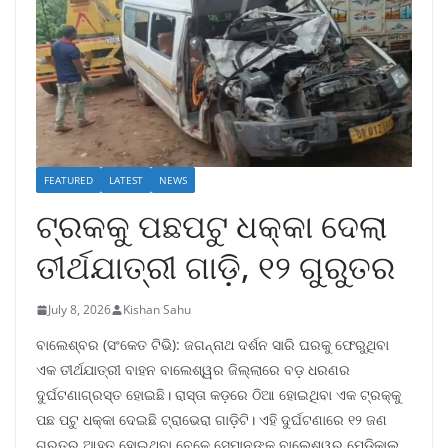
FEATURED
LATEST
NEWS
ଟ୍ରକକୁ ପଛପଟୁ ଧକ୍କା ଦେଲା
ତୀର୍ଥଯାତ୍ରୀ ଗାଡ଼ି, ୧୨ ଗୁରୁତର
July 8, 2026
Kishan Sahu
ବାଲେଶ୍ବର (ସଂକେତ ଟିଭି): ଜଗନ୍ନାଥ ଦର୍ଶନ ସାରି ଘରକୁ ଫେରୁଥିବା
ଏକ ତୀର୍ଥଯାତ୍ରୀ ବାହନ ବାଲେଶ୍ୱର ଜିଲ୍ଲାରେ ବଡ଼ ଧରଣର
ଦୁର୍ଘଟଣାଗ୍ରସ୍ତ ହୋଇଛି। ରାସ୍ତା କଡ଼ରେ ଠିଆ ହୋଇଥିବା ଏକ ଟ୍ରକ୍କୁ
ପଛ ପଟୁ ଧକ୍କା ଦେଇଛି ଟ୍ରାଭେରା ଗାଡ଼ିଟି। ଏହି ଦୁର୍ଘଟଣାରେ ୧୨ ଜଣ
ଗୁରୁତର ଆହତ ହୋଇଥିବା ବେଳେ ସେମାନଙ୍କୁ ବାଲେଶ୍ୱର ମେଡିକାଲ