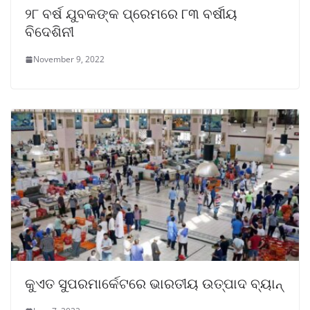
୨୮ ବର୍ଷ ଯୁବକଙ୍କ ପ୍ରେମରେ ୮୩ ବର୍ଷୀୟ
ବିଦେଶିନୀ
November 9, 2022
କୁଏତ ସୁପରମାର୍କେଟରେ ଭାରତୀୟ ଉତ୍ପାଦ ବ୍ୟାନ୍‌