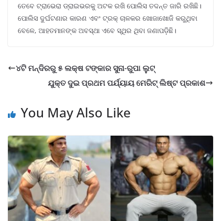
ତେବେ ଟ୍ରାଭେରା ଡ୍ରାଇଭରକୁ ଅଟକ ରଖି ପୋଲିସ ତଦନ୍ତ ଜାରି ରଖିଛି।
ପୋଲିସ ଦୁର୍ଘଟଣାର କାରଣ ଏବଂ ଟ୍ରକ୍ ଚାଳକର ଖୋଜାଖୋଜି କରୁଥିବା
ବେଳେ, ଆହତମାନଙ୍କ ଅବସ୍ଥା ଏବେ ସ୍ଥିର ଥିବା ଜଣାପଡ଼ିଛି।
୪ଟି ମନ୍ଦିରରୁ ୫ ଲକ୍ଷ ଟଙ୍କାର ସୁନା-ରୁପା ଲୁଟ୍
ଯୁକ୍ତ ଦୁଇ ପ୍ରଥମ ପର୍ଯ୍ୟାୟ ମେରିଟ୍‌ ଲିଷ୍ଟ ପ୍ରକାଶ
You May Also Like