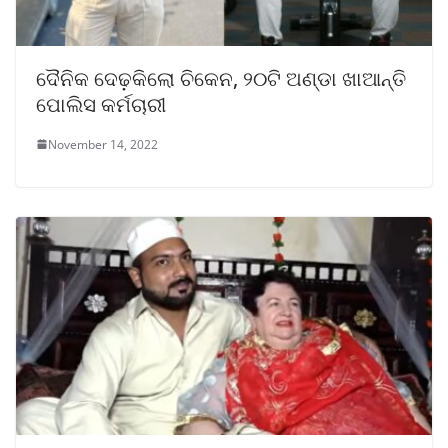
ଦୈନିକ ଦେଢ଼କିଲୋ ଚିକେନ, ୨୦ଟି ଅଣ୍ଡା ଖାଆନ୍ତି
ପୋଲିସ କର୍ମଚାରୀ
November 14, 2022