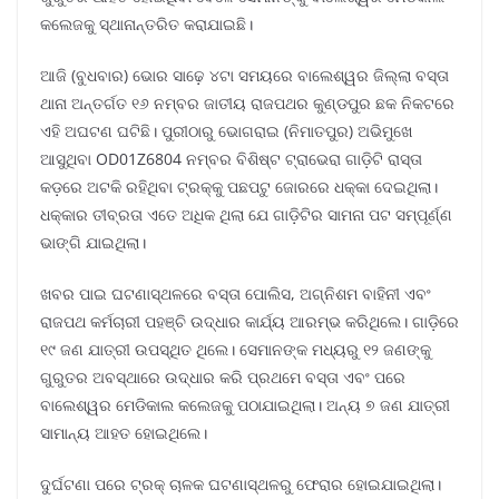
କଲେଜକୁ ସ୍ଥାନାନ୍ତରିତ କରାଯାଇଛି।
ଆଜି (ବୁଧବାର) ଭୋର ସାଢ଼େ ୪ଟା ସମୟରେ ବାଲେଶ୍ୱର ଜିଲ୍ଲା ବସ୍ତା
ଥାନା ଅନ୍ତର୍ଗତ ୧୬ ନମ୍ବର ଜାତୀୟ ରାଜପଥର କୁଣ୍ଡପୁର ଛକ ନିକଟରେ
ଏହି ଅଘଟଣ ଘଟିଛି। ପୁରୀଠାରୁ ଭୋଗରାଇ (ନିମାତପୁର) ଅଭିମୁଖେ
ଆସୁଥିବା OD01Z6804 ନମ୍ବର ବିଶିଷ୍ଟ ଟ୍ରାଭେରା ଗାଡ଼ିଟି ରାସ୍ତା
କଡ଼ରେ ଅଟକି ରହିଥିବା ଟ୍ରକ୍କୁ ପଛପଟୁ ଜୋରରେ ଧକ୍କା ଦେଇଥିଲା।
ଧକ୍କାର ତୀବ୍ରତା ଏତେ ଅଧିକ ଥିଲା ଯେ ଗାଡ଼ିଟିର ସାମନା ପଟ ସମ୍ପୂର୍ଣ୍ଣ
ଭାଙ୍ଗି ଯାଇଥିଲା।
ଖବର ପାଇ ଘଟଣାସ୍ଥଳରେ ବସ୍ତା ପୋଲିସ, ଅଗ୍ନିଶମ ବାହିନୀ ଏବଂ
ରାଜପଥ କର୍ମଚାରୀ ପହଞ୍ଚି ଉଦ୍ଧାର କାର୍ଯ୍ୟ ଆରମ୍ଭ କରିଥିଲେ। ଗାଡ଼ିରେ
୧୯ ଜଣ ଯାତ୍ରୀ ଉପସ୍ଥିତ ଥିଲେ। ସେମାନଙ୍କ ମଧ୍ୟରୁ ୧୨ ଜଣଙ୍କୁ
ଗୁରୁତର ଅବସ୍ଥାରେ ଉଦ୍ଧାର କରି ପ୍ରଥମେ ବସ୍ତା ଏବଂ ପରେ
ବାଲେଶ୍ୱର ମେଡିକାଲ କଲେଜକୁ ପଠାଯାଇଥିଲା। ଅନ୍ୟ ୭ ଜଣ ଯାତ୍ରୀ
ସାମାନ୍ୟ ଆହତ ହୋଇଥିଲେ।
ଦୁର୍ଘଟଣା ପରେ ଟ୍ରକ୍ ଚାଳକ ଘଟଣାସ୍ଥଳରୁ ଫେରାର ହୋଇଯାଇଥିଲା।