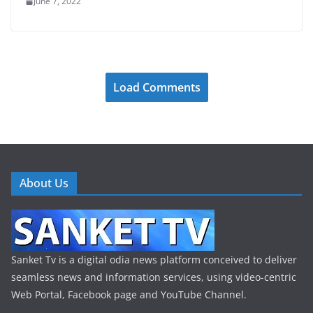
June 7, 2022
Load Comments
About Us
Sanket Tv is a digital odia news platform conceived to deliver
seamless news and information services, using video-centric
Web Portal, Facebook page and YouTube Channel.