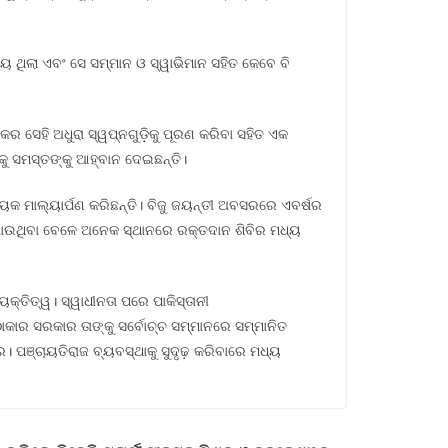
 ଥିଲା ଏବଂ ସେ ସମ୍ମାନ ଓ ସ୍ୱାଭିମାନ ସହିତ କେବେ ବି
୍କର ସେହି ଅଧୁରା ସ୍ୱପ୍ନଗୁଡ଼ିକୁ ପୂରଣ କରିବା ସହିତ ଏକ
ାକୁ ସମସ୍ତଙ୍କୁ ଆହ୍ବାନ ଦେଇଛନ୍ତି।
ନାୟକ ମାଲ୍ୟାର୍ପଣ କରିଛନ୍ତି। ବିଜୁ ଜୟନ୍ତୀ ଅବସରରେ ଏବର୍ଷର
କରାଯାଉଥିବା ବେଳେ ଅନେକ ସ୍ଥାନରେ ରକ୍ତଦାନ ଶିବିର ମଧ୍ୟ
୍ତିତ୍ୱ। ସ୍ୱାଧୀନତା ପରେ ପାକିସ୍ତାନୀ
ାକାର ସରକାର ତାଙ୍କୁ ସର୍ବୋଚ୍ଚ ସମ୍ମାନରେ ସମ୍ମାନିତ
ପଞ୍ଚାୟତିରାଜ ବ୍ୟବସ୍ଥାକୁ ସୁଦୃଢ଼ କରିବାରେ ମଧ୍ୟ