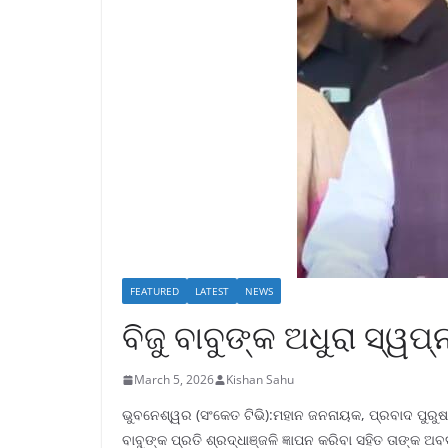
FEATURED
LATEST
NEWS
ବିଜୁ ବାବୁଙ୍କ ଅଧୁରା ସ୍ୱ
March 5, 2026
Kishan Sahu
ଭୁବନେଶ୍ୱର (ସଂକେତ ଟିଭି):ମହାନ ଜନନାୟକ, ପ୍ରବାଦ ପୁରୁଷ
ବାବୁଙ୍କ ପ୍ରତି ଶ୍ରଦ୍ଧାଞ୍ଜଳି ଜ୍ଞାପନ କରିବା ସହିତ ତାଙ୍କ 