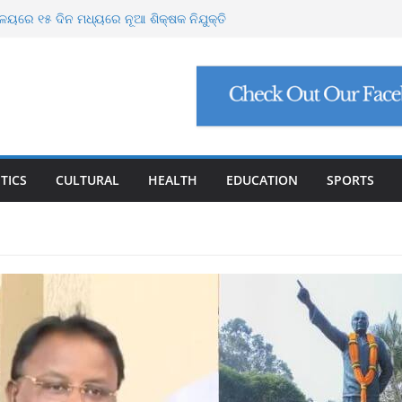
ବ୍ୟ ବନ୍ୟା ମୁକାବିଲା ପାଇଁ ସରକାର ପ୍ରସ୍ତୁତ
ାଳୟରେ ୧୫ ଦିନ ମଧ୍ୟରେ ନୂଆ ଶିକ୍ଷକ ନିଯୁକ୍ତି
ରୁଙ୍କ ପାଇଁ ଗୋଶାଳା ନିର୍ମାଣ କରିବ ଓଡ଼ିଶା
ଘୁଣୀ ଶିମିଳିପାଳରେ ମୃତ
ପସାଗରରେ ଆଉ ଏକ ଲଘୁଚାପ ସମ୍ଭାବନା
TICS
CULTURAL
HEALTH
EDUCATION
SPORTS