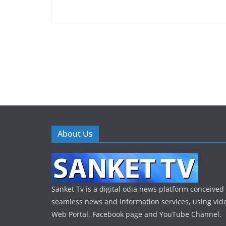
About Us
Sanket Tv is a digital odia news platform conceived 
seamless news and information services, using vide
Web Portal, Facebook page and YouTube Channel.