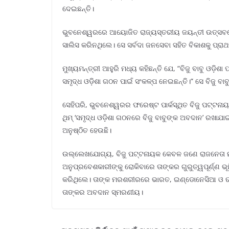
ଦେଇଛନ୍ତି।
ଭୁବନେଶ୍ୱରରେ ଆୟୋଜିତ ରାଜ୍ୟସ୍ତରୀୟ ଜୟନ୍ତୀ ଉତ୍ସବରେ ଯୋ
ସାଲିସ କରିନଥିଲେ। ସେ ସର୍ବଦା ଜନସେବା ସହିତ ବିକାଶକୁ ପ୍ର
ମୁଖ୍ୟମନ୍ତ୍ରୀ ଆହୁରି ମଧ୍ୟ କହିଛନ୍ତି ଯେ, “ବିଜୁ ବାବୁ ଓଡ଼ି
ସମୃଦ୍ଧ ଓଡ଼ିଶା ଗଠନ ପାଇଁ ସଂକଳ୍ପ ନେଇଛନ୍ତି।” ସେ ବିଜୁ ବା
ସେହିପରି, ଭୁବନେଶ୍ୱରର ଫରେଷ୍ଟ ପାର୍କସ୍ଥିତ ବିଜୁ ପଟ୍ଟନାୟ
ଥିମ୍ ‘ସମୃଦ୍ଧ ଓଡ଼ିଶା ଗଠନରେ ବିଜୁ ବାବୁଙ୍କ ଅବଦାନ’ ରଖାଯ
ଅନୁଷ୍ଠିତ ହେଉଛି।
ଉଲ୍ଲେଖଯୋଗ୍ୟ, ବିଜୁ ପଟ୍ଟନାୟକ କେବଳ ଜଣେ ରାଜନେତା ନଥିଲ
ଅନୁପ୍ରବେଶକାରୀଙ୍କୁ ରୋକିବାରେ ତାଙ୍କର ଗୁରୁତ୍ୱପୂର୍ଣ୍ଣ 
କରିଥିଲେ। ତାଙ୍କ ମରଶରୀରରେ ଭାରତ, ଇଣ୍ଡୋନେସିଆ ଓ ଋଷିଆ
ତାଙ୍କର ଅବଦାନ ସ୍ମରଣୀୟ।