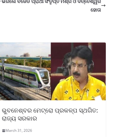
 ଭରିଲେ ବିଜେଡି ପ୍ରାର୍ଥୀ ସଂତୃପ୍ତ ମିଶ୍ର ଓ ଦତ୍ତେଶ୍ୱର
ହୋତା
ଭୁବନେଶ୍ବର ମେଟ୍ରୋ ପ୍ରକଳ୍ପ ସ୍ଥଗିତ:
ରାଜ୍ୟ ସରକାର
March 31, 2026