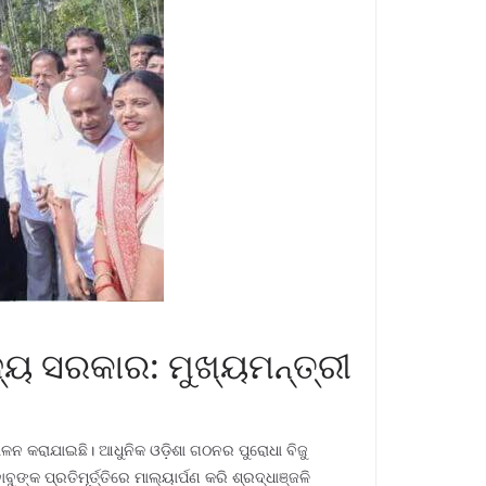
ଜ୍ୟ ସରକାର: ମୁଖ୍ୟମନ୍ତ୍ରୀ
ଳନ କରାଯାଇଛି। ଆଧୁନିକ ଓଡ଼ିଶା ଗଠନର ପୁରୋଧା ବିଜୁ
୍କ ପ୍ରତିମୂର୍ତ୍ତିରେ ମାଲ୍ୟାର୍ପଣ କରି ଶ୍ରଦ୍ଧାଞ୍ଜଳି