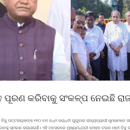
ପ୍ନ ପୂରଣ କରିବାକୁ ସଂକଳ୍ପ ନେଇଛି ରା
 ବିଜୁ ପଟ୍ଟନାୟକଙ୍କ ୧୧୦ ତମ ଜନ୍ମ ଜୟନ୍ତୀ ଗୁରୁବାର ରାଜ୍ୟବ୍ୟାପୀ ଧୂମଧାମରେ ପା
ଅବଦାନକୁ ସ୍ମରଣ କରାଯାଇଛି। ଏହି ଅବସରରେ ମୁଖ୍ୟମନ୍ତ୍ରୀ ମୋହନ ଚରଣ ମାଝୀ ବିଜୁ ବାବୁଙ