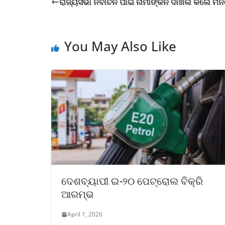
ରାଜ୍ୟସଭା ନିର୍ବାଚନ ପାଇଁ ନାମାଙ୍କନ ଦାଖଲ କଲେ ମ
You May Also Like
ଦେଶବ୍ୟାପୀ ଇ-୨୦ ପେଟ୍ରୋଲ ବିକ୍ରି
ଆରମ୍ଭ
April 1, 2026