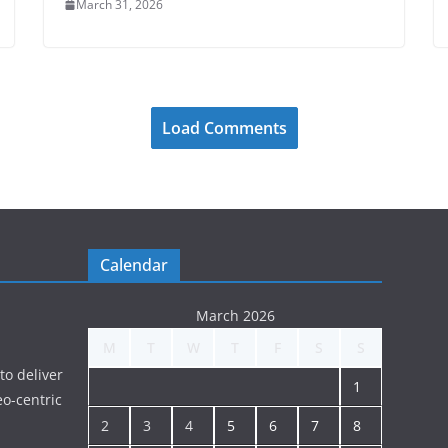
March 31, 2026
Load Comments
Calendar
March 2026
M
T
W
T
F
S
S
to deliver
1
o-centric
2
3
4
5
6
7
8