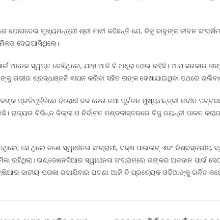
ଗଦେଇ ମୁଖ୍ୟମନ୍ତ୍ରୀ ଶ୍ରୀ ମାଝୀ କହିଛନ୍ତି ଯେ, ବିଜୁ ବାବୁଙ୍କ ଜୀବନ ସଂଘର୍ଷମୟ
ାଥମିକତା ଦେଇଆସିଥିଲେ।
ଶା ପାଇଁ ଅନେକ ସ୍ୱପ୍ନ ଦେଖିଥିଲେ, ଯାହା ଆଜି ବି ଅଧୁରା ହୋଇ ରହିଛି। ଆମ ସରକାର ତାଙ
ବୁଙ୍କୁ ଗଭୀର ଶ୍ରଦ୍ଧାଞ୍ଜଳି ଜ୍ଞାପନ କରିବା ସହିତ ତାଙ୍କ ଦେଖାଯାଇଥିବା ପଥରେ ଚାଲିବ
କଙ୍କ ପ୍ରତିମୂର୍ତ୍ତିରେ ବିରୋଧୀ ଦଳ ନେତା ତଥା ପୂର୍ବତନ ମୁଖ୍ୟମନ୍ତ୍ରୀ ନବୀନ ପଟ୍ଟ
ାଇଛି। ରାଜ୍ୟର ବିଭିନ୍ନ ଜିଲ୍ଲା ଓ ନିର୍ବାଚନ ମଣ୍ଡଳୀସ୍ତରରେ ବିଜୁ ଜୟନ୍ତୀ ପାଳନ 
େ; ସେ ଥିଲେ ଜଣେ ସ୍ୱାଧୀନତା ସଂଗ୍ରାମୀ, ଦକ୍ଷ ପାଇଲଟ୍ ଏବଂ ବିଶ୍ବସ୍ତରୀୟ ବ୍ୟକ
ଭୂମିକା ରହିଥିଲା। ଇଣ୍ଡୋନେସିଆର ସ୍ୱାଧୀନତା ସଂଗ୍ରାମରେ ତାଙ୍କର ଅବଦାନ ପାଇଁ ସେଠ
ର ଜାତୀୟ ପତାକା ରଖାଯିବାର ଘଟଣା ଆଜି ବି ପ୍ରତ୍ୟେକ ଓଡ଼ିଆଙ୍କୁ ଗର୍ବିତ କରେ। 