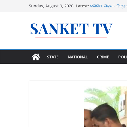
Skip
ଉତ୍ତର ଓଡ଼ିଶାରେ ସମ୍ଭା
Latest:
Sunday, August 9, 2026
ଜଣିକିଆ ଶିକ୍ଷକ ବିଦ୍ୟ
to
କରିବେ ସରକାର
content
ଜାତୀୟ ରାଜପଥର ବୁଲା ଗୋ
ସରକାର
୫ ବର୍ଷୀୟା ବିରଳ କଳା ବା
୧୪ ଅଗଷ୍ଟରେ ବଙ୍ଗୋ
STATE
NATIONAL
CRIME
POLI