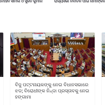
ନମୋହନ ସାମଲ ଓ ସୁଜିତ କୁମାର
ରାଜ୍ୟସଭା ନିର୍ବାଚନ ପାଇଁ ନାମାଙ୍କନ
ବିଜୁ ପଟ୍ଟନାୟକଙ୍କୁ ନେଇ ବିଧାନସଭାରେ
ଝଡ; ବିରୋଧୀଙ୍କ ନିନ୍ଦା ପ୍ରସ୍ତାବକୁ ନେଇ
ହଙ୍ଗାମା