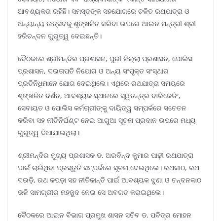
ଆବଶ୍ୟକତା ରହିଛି। ସମସ୍ତଙ୍କ ସହଯୋଗରେ ଚଳିତ ରଥଯାତ୍ରା ଓ
ଅନ୍ୟାନ୍ୟ ଉତ୍ସବକୁ ଶୃଙ୍ଖଳିତ କରିବା ଉପରେ ଆଇନ ମନ୍ତ୍ରୀ ଶ୍ରୀ
ହରିଚନ୍ଦନ ଗୁରୁତ୍ୱ ଦେଇଛନ୍ତି।
ବୈଠକରେ ଶ୍ରୀମନ୍ଦିର ପ୍ରଶାସନ, ପୁରୀ ଜିଲ୍ଲା ପ୍ରଶାସନ, ପୋଲିସ
ପ୍ରଶାସନ, ଦଇତାପତି ନିଯୋଗ ଓ ଅନ୍ୟ ସଂପୃକ୍ତ ସଂସ୍ଥାର
ପ୍ରତିନିଧିମାନେ ଯୋଗ ଦେଇଥିଲେ। ଏଥିରେ ରଥଯାତ୍ରା ସମୟରେ
ଶୃଙ୍ଖଳିତ ଦର୍ଶନ, ଆବଶ୍ୟକ ସ୍ଥାନରେ ସ୍ୱତନ୍ତ୍ର ବାରିକେଡିଂ,
ସେବାୟତ ଓ ପୋଲିସ କର୍ମଚାରୀଙ୍କୁ ଦାୟିତ୍ୱ ସମ୍ପର୍କରେ ସଚେତନ
କରିବା ସହ ନୀତିନିର୍ଘଣ୍ଟ ନେଇ ଆଗୁଆ ସୂଚନା ପ୍ରଦାନ ଉପରେ ମଧ୍ୟ
ଗୁରୁତ୍ୱ ଦିଆଯାଇଥିଲା।
ଶ୍ରୀମନ୍ଦିର ମୁଖ୍ୟ ପ୍ରଶାସକ ଡ. ଅରବିନ୍ଦ କୁମାର ପାଢ଼ୀ ରଥଯାତ୍ରା
ପାଇଁ ଚାଲିଥିବା ପ୍ରସ୍ତୁତି ସମ୍ପର୍କରେ ସୂଚନା ଦେଇଥିଲେ। ରଥକାଠ, ରଥ
ଦଉଡ଼ି, ରଥ କପଡ଼ା ସହ ନୀତିକାନ୍ତି ପାଇଁ ଆବଶ୍ୟକ ଝୁଣା ଓ ଚନ୍ଦନକାଠ
ଭଳି ସାମଗ୍ରୀର ମହଜୁଦ ନେଇ ସେ ଅବଗତ କରାଇଥିଲେ।
ବୈଠକରେ ଆଇନ ବିଭାଗ ପ୍ରମୁଖ ଶାସନ ସଚିବ ଡ. ପବିତ୍ର ମୋହନ