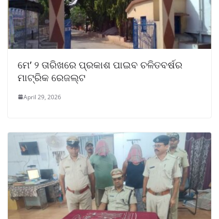
ମେ’ ୨ ତାରିଖରେ ପ୍ରକାଶ ପାଇବ ଚଳିତବର୍ଷର
ମାଟ୍ରିକ ରେଜଲ୍ଟ
April 29, 2026