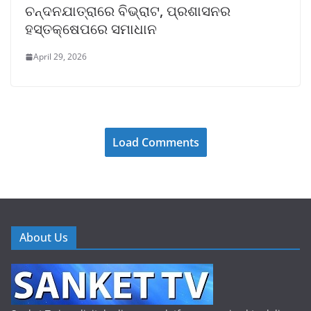
ଚନ୍ଦନଯାତ୍ରାରେ ବିଭ୍ରାଟ, ପ୍ରଶାସନର
ହସ୍ତକ୍ଷେପରେ ସମାଧାନ
April 29, 2026
Load Comments
About Us