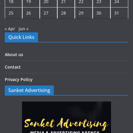
18
19
20
21
22
23
24
25
26
27
28
29
30
31
« Apr
Jun »
Quick Links
About us
Contact
Privacy Policy
Sanket Advertising