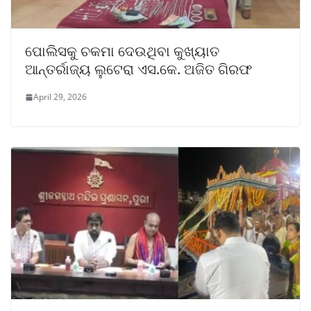
ପୋଲିସକୁ ଚକମା ଦେଉଥିବା କୁଖ୍ୟାତ
ଆନ୍ତର୍ରାଜ୍ୟ ଲୁଟେରା ଏସ.କେ. ଅଜିତ ଗିରଫ
April 29, 2026