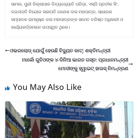
ସାମଲ, ପୁରୀ ଜିଲ୍ଲାପାଳ ଦିବ୍ୟଜ୍ୟୋତି ପରିଡ଼ା, ଏସ୍‌ପି ପ୍ରତୀକ ସିଂ,
ଦଇତାପତି ନିଯୋଗ ସଭାପତି ଗଣେଶ ଦାସ ମହାପାତ୍ର, ସାଧାରଣ
ସମ୍ପାଦକ ରାମକୃଷ୍ଣ ଦାସ ମହାପାତ୍ରଙ୍କ ସମେତ ବରିଷ୍ଠ ଅଧିକାରୀ ଓ
କାର୍ଯ୍ୟକର୍ତ୍ତାମାନେ ଉପସ୍ଥିତ ଥିଲେ।
ଓଭରଲୋଡ୍ ଯୋଗୁଁ ହେଉଛି ବିଦ୍ୟୁତ କାଟ୍: ଶକ୍ତିମନ୍ତ୍ରୀ
ମାର୍କୋ ରୁବିଓଙ୍କ ୪-ଦିନିଆ ଭାରତ ଗସ୍ତ: ପ୍ରଧାନମନ୍ତ୍ରୀ
ମୋଦୀଙ୍କୁ ହ୍ୱାଇଟ୍ ହାଉସ୍ ନିମନ୍ତ୍ରଣ
You May Also Like