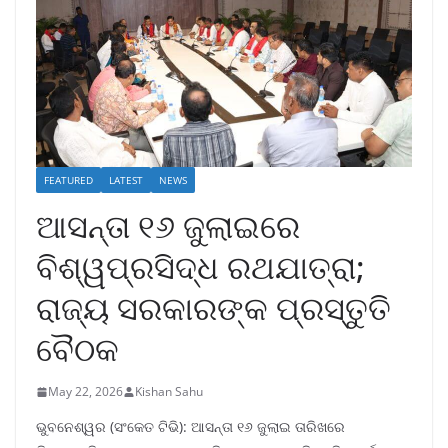
FEATURED
LATEST
NEWS
ଆସନ୍ତା ୧୬ ଜୁଲାଇରେ
ବିଶ୍ୱପ୍ରସିଦ୍ଧ ରଥଯାତ୍ରା;
ରାଜ୍ୟ ସରକାରଙ୍କ ପ୍ରସ୍ତୁତି
ବୈଠକ
May 22, 2026
Kishan Sahu
ଭୁବନେଶ୍ୱର (ସଂକେତ ଟିଭି): ଆସନ୍ତା ୧୬ ଜୁଲାଇ ତାରିଖରେ