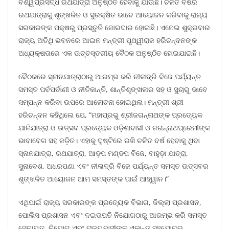
ବିଶ୍ୱପ୍ରସିଦ୍ଧ ରଥଯାତ୍ରା ଅନୁଷ୍ଠିତ ହେବାକୁ ଯାଉଛି। ଚଳିତ ବର୍ଷର
ରଥଯାତ୍ରାକୁ ଶୃଙ୍ଖଳିତ ଓ ସୁରକ୍ଷିତ ଭାବେ ଆୟୋଜନ କରିବାକୁ ରାଜ୍ୟ
ସରକାରଙ୍କ ପକ୍ଷରୁ ପ୍ରସ୍ତୁତି ଜୋରଦାର ହୋଇଛି। ଏନେଇ ଶୁକ୍ରବାର
ରାଜ୍ୟ ଅତିଥି ଭବନରେ ଆଇନ ମନ୍ତ୍ରୀ ପୃଥ୍ୱୀରାଜ ହରିଚନ୍ଦନଙ୍କ
ଅଧ୍ୟକ୍ଷତାରେ ଏକ ଉଚ୍ଚସ୍ତରୀୟ ବୈଠକ ଅନୁଷ୍ଠିତ ହୋଇଯାଇଛି।
ବୈଠକରେ ସ୍ନାନଯାତ୍ରାଠାରୁ ଆରମ୍ଭ କରି ନୀଳାଦ୍ରି ବିଜେ ପର୍ଯ୍ୟନ୍ତ
ସମସ୍ତ ପର୍ବପର୍ବାଣୀ ଓ ନୀତିକାନ୍ତି, ଶାନ୍ତିଶୃଙ୍ଖଳାର ସହ ଓ ସୁଚାରୁ ଭାବେ
ସମ୍ପନ୍ନ କରିବା ଉପରେ ଆଲୋଚନା ହୋଇଥିଲା। ମନ୍ତ୍ରୀ ଶ୍ରୀ
ହରିଚନ୍ଦନ କହିଥିଲେ ଯେ, “ମହାପ୍ରଭୁ ଶ୍ରୀଜଗନ୍ନାଥଙ୍କ ପ୍ରତ୍ୟେକ
ଯାନିଯାତ୍ରା ଓ ଉତ୍ସବ ପ୍ରତ୍ୟେକ ଓଡ଼ିଶାବାସୀ ଓ ଜଗନ୍ନାଥପ୍ରେମୀଙ୍କ
ଭାବାବେଗ ସହ ଜଡ଼ିତ। ଏହାକୁ ଦୃଷ୍ଟିରେ ରଖି ଚଳିତ ବର୍ଷ ହେବାକୁ ଥିବା
ସ୍ନାନଯାତ୍ରା, ରଥଯାତ୍ରା, ଆଡ଼ପ ମଣ୍ଡପ ବିଜେ, ବାହୁଡ଼ା ଯାତ୍ରା,
ସୁନାବେଶ, ଅଧରପଣା ଏବଂ ନୀଳାଦ୍ରି ବିଜେ ପର୍ଯ୍ୟନ୍ତ ସମସ୍ତ ଉତ୍ସବର
ଶୃଙ୍ଖଳିତ ଆୟୋଜନ ଆମ ସମସ୍ତଙ୍କ ପାଇଁ ଆହ୍ୱାନ।”
ଏଥିପାଇଁ ରାଜ୍ୟ ସରକାରଙ୍କ ପ୍ରତ୍ୟେକ ବିଭାଗ, ଜିଲ୍ଲା ପ୍ରଶାସନ,
ପୋଲିସ ପ୍ରଶାସନ ଏବଂ ଦଇତାପତି ନିଯୋଗଠାରୁ ଆରମ୍ଭ କରି ସମସ୍ତ
ସେବାୟତ, ନିଯୋଗ ଏବଂ ରାଜ୍ୟବାସୀଙ୍କ ଏକାନ୍ତ ସହଯୋଗର