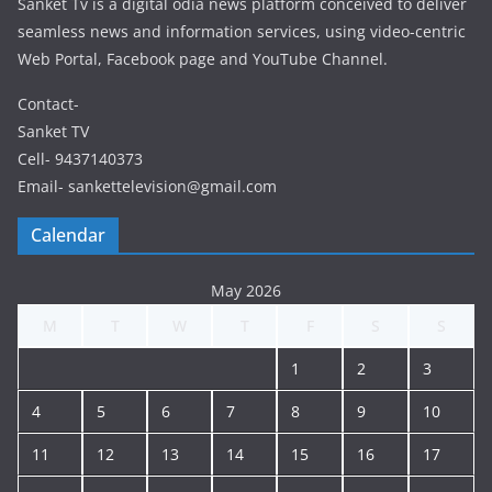
Sanket Tv is a digital odia news platform conceived to deliver
seamless news and information services, using video-centric
Web Portal, Facebook page and YouTube Channel.
Contact-
Sanket TV
Cell- 9437140373
Email- sankettelevision@gmail.com
Calendar
May 2026
M
T
W
T
F
S
S
1
2
3
4
5
6
7
8
9
10
11
12
13
14
15
16
17