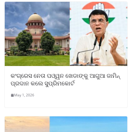
କଂଗ୍ରେସ ନେତା ପଓ୍ୱନ ଖେଡାଙ୍କୁ ଆଗୁଆ ଜାମିନ୍
ପ୍ରଦାନ କଲେ ସୁପ୍ରିମକୋର୍ଟ
May 1, 2026