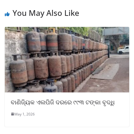
You May Also Like
ବାଣିଜ୍ୟିକ ଏଲପିଜି ଦରରେ ୯୯୩ ଟଙ୍କା ବୃଦ୍ଧି
May 1, 2026