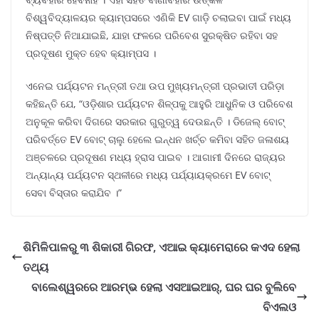
ବିଶ୍ୱବିଦ୍ୟାଳୟର କ୍ୟାମ୍ପସରେ ଏଣିକି EV ଗାଡ଼ି ଚଲାଇବା ପାଇଁ ମଧ୍ୟ
ନିଷ୍ପତ୍ତି ନିଆଯାଇଛି, ଯାହା ଫଳରେ ପରିବେଶ ସୁରକ୍ଷିତ ରହିବା ସହ
ପ୍ରଦୂଷଣ ମୁକ୍ତ ହେବ କ୍ୟାମ୍ପସ ।
ଏନେଇ ପର୍ଯ୍ୟଟନ ମନ୍ତ୍ରୀ ତଥା ଉପ ମୁଖ୍ୟମନ୍ତ୍ରୀ ପ୍ରଭାତୀ ପରିଡ଼ା
କହିଛନ୍ତି ଯେ, “ଓଡ଼ିଶାର ପର୍ଯ୍ୟଟନ ଶିଳ୍ପକୁ ଆହୁରି ଆଧୁନିକ ଓ ପରିବେଶ
ଅନୁକୂଳ କରିବା ଦିଗରେ ସରକାର ଗୁରୁତ୍ୱ ଦେଉଛନ୍ତି । ଡିଜେଲ୍ ବୋଟ୍
ପରିବର୍ତ୍ତେ EV ବୋଟ୍ ଚାଲୁ ହେଲେ ଇନ୍ଧନ ଖର୍ଚ୍ଚ କମିବା ସହିତ ଜଳାଶୟ
ଅଞ୍ଚଳରେ ପ୍ରଦୂଷଣ ମଧ୍ୟ ହ୍ରାସ ପାଇବ । ଆଗାମୀ ଦିନରେ ରାଜ୍ୟର
ଅନ୍ୟାନ୍ୟ ପର୍ଯ୍ୟଟନ ସ୍ଥଳୀରେ ମଧ୍ୟ ପର୍ଯ୍ୟାୟକ୍ରମେ EV ବୋଟ୍
ସେବା ବିସ୍ତାର କରାଯିବ ।”
ଶିମିଳିପାଳରୁ ୩ ଶିକାରୀ ଗିରଫ, ଏଆଇ କ୍ୟାମେରାରେ କଏଦ ହେଲା
ତଥ୍ୟ
ବାଲେଶ୍ୱରରେ ଆରମ୍ଭ ହେଲା ଏସଆଇଆର୍, ଘର ଘର ବୁଲିବେ
ବିଏଲଓ