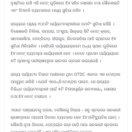
ଦୃଷ୍ଟିରେ ରଖି ଏହି ବୋଟ୍ ଗୁଡ଼ିକରେ EV ସହିତ ସୋଲାର ତଥା ସୌରଶକ୍ତି
ଏବଂ ସିଏନଜି ବ୍ୟବହାରର ମଧ୍ୟ ସୁବିଧା ରହିବ ।
ରାଜ୍ୟରେ ପ୍ରାୟ ୧୦୦ଟି ପର୍ଯ୍ୟଟନସ୍ଥଳୀରେ ବୋଟିଂ ସୁବିଧା ରହିଛି ।
ବିଶେଷକରି ଚିଲିକା, ତାମ୍ପରା, ଅଂଶୁପା, ସିଲ୍ଭର୍ ସିଟି ବୋଟ୍ କ୍ଲବ୍,
ସାତକୋଶିଆ, ଡେବ୍ରିଗଡ଼, ହୀରାକୁଦ, ଭିତରକନିକା ଆଦି ସ୍ଥାନରେ EV
ସୁବିଧା ମିଳିପାରିବ । ସେହିପରି ପର୍ଯ୍ୟାୟକ୍ରମେ ଅନ୍ୟ ସ୍ଥାନ ଗୁଡ଼ିକରେ
EV ବୋଟ୍ ବ୍ୟବସ୍ଥା କାର୍ଯ୍ୟକାରୀ ହେବ । ତେବେ ପ୍ରଥମ ପର୍ଯ୍ୟାୟରେ
୫ଟି ସ୍ଥାନକୁ ପରୀକ୍ଷାମୂଳକ ଭାବରେ ଗ୍ରହଣ କରାଯାଇଛି ।
ରାଜ୍ୟ ପର୍ଯ୍ୟଟନ ବିଭାଗ ଅଧୀନରେ ଥିବା OTDC ଏନେଇ ଏକ ଟେଣ୍ଡର
ଆହ୍ୱାନ କରିଛି । ଯେଉଁ ଏଜେନ୍ସି ଟେଣ୍ଡର ପାଇବ, ସେ ରାଜ୍ୟର
ବିଭିନ୍ନ ପର୍ଯ୍ୟଟନସ୍ଥଳୀ ପାଇଁ ୫ଟି ବିଳାସପୂର୍ଣ୍ଣ କାଟାମାରାନ୍, ସୋଲାର
ତଥା EV ବୋଟ୍ ଚଲାଇବ ।
ଏପଟେ ପଞ୍ଚାୟତରୁ ବ୍ଲକ, ତହସିଲରୁ ଜିଲ୍ଲା – ସବୁ ସ୍ତରରେ ସରକାରୀ
କ୍ଷେତ୍ରରେ ଆଗାମୀ ଦିନରେ ବ୍ୟବହାର ହେବ EV (ବୈଦ୍ୟୁତିକ ଯାନ) ।
କୌଣସି ନୂଆ ଡିଜେଲ, ପେଟ୍ରୋଲ ଭଡ଼ା ଗାଡ଼ି ଆଉ ସରକାରୀ ସ୍ତରରେ
ବ୍ୟବହାର ହେବନାହିଁ । ଏହା ସହିତ ବାଣୀବିହାର ଉତ୍କଳ