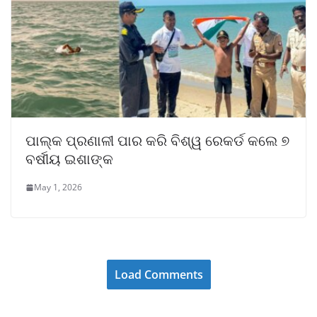
ପାଲ୍କ ପ୍ରଣାଳୀ ପାର କରି ବିଶ୍ୱ ରେକର୍ଡ କଲେ ୭
ବର୍ଷୀୟ ଇଶାଙ୍କ
May 1, 2026
Load Comments