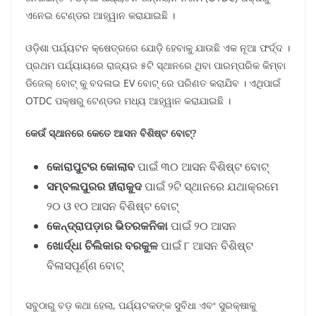
ଏନେଇ ଟେଣ୍ଡର ଆହ୍ୱାନ କରାଯାଇଛି ।
ଓଡ଼ିଶା ପର୍ଯ୍ୟଟନ କ୍ଷେତ୍ରରେ ଯୋଡ଼ି ହେବାକୁ ଯାଉଛି ଏକ ନୂଆ ଫର୍ଦ୍ଦ ।
ପ୍ରଥମ ପର୍ଯ୍ୟାୟରେ ରାଜ୍ୟର ୫ଟି ସ୍ଥାନରେ ଥିବା ପାରମ୍ପରିକ କିମ୍ବା
ଡିଜେଲ୍ ବୋଟ୍ କୁ ବଦଳାଇ EV ବୋଟ୍ ରେ ପରିଣତ କରାଯିବ । ଏଥିପାଇଁ
OTDC ପକ୍ଷରୁ ଟେଣ୍ଡର ମଧ୍ୟ ଆହ୍ୱାନ କରାଯାଇଛି ।
କେଉଁ ସ୍ଥାନରେ କେତେ ଆସନ ବିଶିଷ୍ଟ ବୋଟ୍?
କୋରାପୁଟର କୋଲାବ
ପାଇଁ ୩୦ ଆସନ ବିଶିଷ୍ଟ ବୋଟ୍
ସମ୍ବଲପୁରର ହୀରାକୁଦ
ପାଇଁ ୨ଟି ସ୍ଥାନରେ ଯଥାକ୍ରମେ
୨୦ ଓ ୧୦ ଆସନ ବିଶିଷ୍ଟ ବୋଟ୍
କେନ୍ଦ୍ରାପଡ଼ାର ଭିତରକନିକା
ପାଇଁ ୨୦ ଆସନ
ଖୋର୍ଦ୍ଧା ଚିଲିକାର ବରକୁଳ
ପାଇଁ ୮ ଆସନ ବିଶିଷ୍ଟ
ବିଳାସପୂର୍ଣ୍ଣ ବୋଟ୍
ସବୁଠାରୁ ବଡ଼ କଥା ହେଲା, ପର୍ଯ୍ୟଟକଙ୍କ ସୁବିଧା ଏବଂ ସୁରକ୍ଷାକୁ