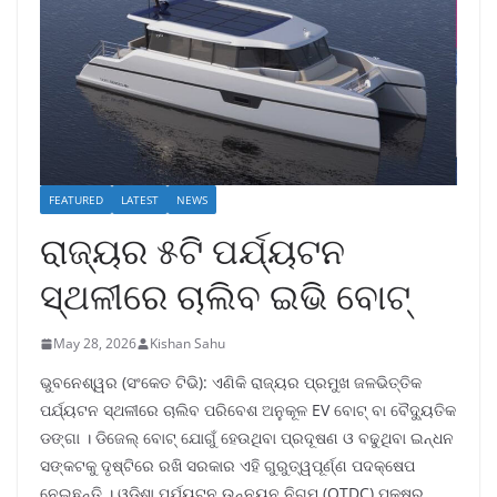
FEATURED
LATEST
NEWS
ରାଜ୍ୟର ୫ଟି ପର୍ଯ୍ୟଟନ
ସ୍ଥଳୀରେ ଚାଲିବ ଇଭି ବୋଟ୍
May 28, 2026
Kishan Sahu
ଭୁବନେଶ୍ୱର (ସଂକେତ ଟିଭି): ଏଣିକି ରାଜ୍ୟର ପ୍ରମୁଖ ଜଳଭିତ୍ତିକ
ପର୍ଯ୍ୟଟନ ସ୍ଥଳୀରେ ଚାଲିବ ପରିବେଶ ଅନୁକୂଳ EV ବୋଟ୍ ବା ବୈଦ୍ୟୁତିକ
ଡଙ୍ଗା । ଡିଜେଲ୍ ବୋଟ୍ ଯୋଗୁଁ ହେଉଥିବା ପ୍ରଦୂଷଣ ଓ ବଢୁଥିବା ଇନ୍ଧନ
ସଙ୍କଟକୁ ଦୃଷ୍ଟିରେ ରଖି ସରକାର ଏହି ଗୁରୁତ୍ୱପୂର୍ଣ୍ଣ ପଦକ୍ଷେପ
ନେଇଛନ୍ତି । ଓଡ଼ିଶା ପର୍ଯ୍ୟଟନ ଉନ୍ନୟନ ନିଗମ (OTDC) ପକ୍ଷରୁ