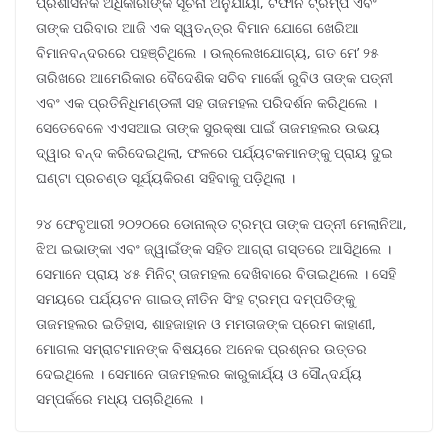
ପ୍ରଶାସନିକ ଅଧିକାରୀଙ୍କ ସୂଚନା ଅନୁଯାୟୀ, ଟିଫାନି ଟ୍ରମ୍ପ ଏବଂ
ତାଙ୍କ ପରିବାର ଆଜି ଏକ ସ୍ୱତନ୍ତ୍ର ବିମାନ ଯୋଗେ ଖେରିଆ
ବିମାନବନ୍ଦରରେ ପହଞ୍ଚିଥିଲେ । ଉଲ୍ଲେଖଯୋଗ୍ୟ, ଗତ ମେ’ ୨୫
ତାରିଖରେ ଆମେରିକାର ବୈଦେଶିକ ସଚିବ ମାର୍କୋ ରୁବିଓ ତାଙ୍କ ପତ୍ନୀ
ଏବଂ ଏକ ପ୍ରତିନିଧିମଣ୍ଡଳୀ ସହ ତାଜମହଲ ପରିଦର୍ଶନ କରିଥିଲେ ।
ସେତେବେଳେ ଏଏସଆଇ ତାଙ୍କ ସୁରକ୍ଷା ପାଇଁ ତାଜମହଲର ଉଭୟ
ଦ୍ୱାର ବନ୍ଦ କରିଦେଇଥିଲା, ଫଳରେ ପର୍ଯ୍ୟଟକମାନଙ୍କୁ ପ୍ରାୟ ଦୁଇ
ଘଣ୍ଟା ପ୍ରଚଣ୍ଡ ସୂର୍ଯ୍ୟକିରଣ ସହିବାକୁ ପଡ଼ିଥିଲା ।
୨୪ ଫେବୃଆରୀ ୨୦୨୦ରେ ଡୋନାଲ୍ଡ ଟ୍ରମ୍ପ ତାଙ୍କ ପତ୍ନୀ ମେଲାନିଆ,
ଝିଅ ଇଭାଙ୍କା ଏବଂ ଜ୍ୱାଇଁଙ୍କ ସହିତ ଆଗ୍ରା ଗସ୍ତରେ ଆସିଥିଲେ ।
ସେମାନେ ପ୍ରାୟ ୪୫ ମିନିଟ୍ ତାଜମହଲ ଦେଖିବାରେ ବିତାଇଥିଲେ । ସେହି
ସମୟରେ ପର୍ଯ୍ୟଟନ ଗାଇଡ୍ ନୀତିନ ସିଂହ ଟ୍ରମ୍ପ ଦମ୍ପତିଙ୍କୁ
ତାଜମହଲର ଇତିହାସ, ଶାହଜାହାନ ଓ ମମତାଜଙ୍କ ପ୍ରେମ କାହାଣୀ,
ମୋଗଲ ସମ୍ରାଟମାନଙ୍କ ବିଷୟରେ ଅନେକ ପ୍ରଶ୍ନର ଉତ୍ତର
ଦେଇଥିଲେ । ସେମାନେ ତାଜମହଲର କାରୁକାର୍ଯ୍ୟ ଓ ସୌନ୍ଦର୍ଯ୍ୟ
ସମ୍ପର୍କରେ ମଧ୍ୟ ପଚାରିଥିଲେ ।