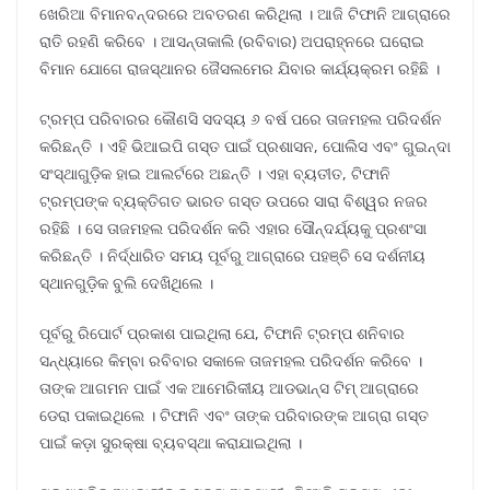
ଖେରିଆ ବିମାନବନ୍ଦରରେ ଅବତରଣ କରିଥିଲା । ଆଜି ଟିଫାନି ଆଗ୍ରାରେ
ରାତି ରହଣି କରିବେ । ଆସନ୍ତାକାଲି (ରବିବାର) ଅପରାହ୍ନରେ ଘରୋଇ
ବିମାନ ଯୋଗେ ରାଜସ୍ଥାନର ଜୈସଲମେର ଯିବାର କାର୍ଯ୍ୟକ୍ରମ ରହିଛି ।
ଟ୍ରମ୍ପ ପରିବାରର କୌଣସି ସଦସ୍ୟ ୬ ବର୍ଷ ପରେ ତାଜମହଲ ପରିଦର୍ଶନ
କରିଛନ୍ତି । ଏହି ଭିଆଇପି ଗସ୍ତ ପାଇଁ ପ୍ରଶାସନ, ପୋଲିସ ଏବଂ ଗୁଇନ୍ଦା
ସଂସ୍ଥାଗୁଡ଼ିକ ହାଇ ଆଲର୍ଟରେ ଅଛନ୍ତି । ଏହା ବ୍ୟତୀତ, ଟିଫାନି
ଟ୍ରମ୍ପଙ୍କ ବ୍ୟକ୍ତିଗତ ଭାରତ ଗସ୍ତ ଉପରେ ସାରା ବିଶ୍ୱର ନଜର
ରହିଛି । ସେ ତାଜମହଲ ପରିଦର୍ଶନ କରି ଏହାର ସୌନ୍ଦର୍ଯ୍ୟକୁ ପ୍ରଶଂସା
କରିଛନ୍ତି । ନିର୍ଦ୍ଧାରିତ ସମୟ ପୂର୍ବରୁ ଆଗ୍ରାରେ ପହଞ୍ଚି ସେ ଦର୍ଶନୀୟ
ସ୍ଥାନଗୁଡ଼ିକ ବୁଲି ଦେଖିଥିଲେ ।
ପୂର୍ବରୁ ରିପୋର୍ଟ ପ୍ରକାଶ ପାଇଥିଲା ଯେ, ଟିଫାନି ଟ୍ରମ୍ପ ଶନିବାର
ସନ୍ଧ୍ୟାରେ କିମ୍ବା ରବିବାର ସକାଳେ ତାଜମହଲ ପରିଦର୍ଶନ କରିବେ ।
ତାଙ୍କ ଆଗମନ ପାଇଁ ଏକ ଆମେରିକୀୟ ଆଡଭାନ୍ସ ଟିମ୍ ଆଗ୍ରାରେ
ଡେରା ପକାଇଥିଲେ । ଟିଫାନି ଏବଂ ତାଙ୍କ ପରିବାରଙ୍କ ଆଗ୍ରା ଗସ୍ତ
ପାଇଁ କଡ଼ା ସୁରକ୍ଷା ବ୍ୟବସ୍ଥା କରାଯାଇଥିଲା ।