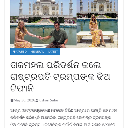
FEATURED
GENERAL
LATEST
ତାଜମହଲ ପରିଦର୍ଶନ କଲେ
ରାଷ୍ଟ୍ରପତି ଟ୍ରମ୍ପଙ୍କ ଝିଅ
ଟିଫାନି
May 30, 2026
Kishan Sahu
ଆଗ୍ରା (ଉତ୍ତରପ୍ରଦେଶ) (ସଂକେତ ଟିଭି): ଆଗ୍ରାରେ ପହଞ୍ଚି ତାଜମହଲ
ପରିଦର୍ଶନ କରିଛନ୍ତି ଆମେରିକା ରାଷ୍ଟ୍ରପତି ଡୋନାଲ୍ଡ ଟ୍ରମ୍ପଙ୍କ
ଝିଅ ଟିଫାନି ଟ୍ରମ୍ପ । ଟିଫାନିଙ୍କ ଚାର୍ଟାର୍ଡ ବିମାନ ଆଜି ସକାଳ ୯:୪୫ରେ