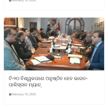
February 10, 2026
ଟି-୨୦ ବିଶ୍ୱକପରେ ଅନୁଷ୍ଠିତ ହେବ ଭାରତ-
ପାକିସ୍ତାନ ମ୍ୟାଚ୍‌
February 10, 2026