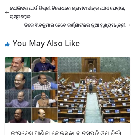
ପୋଲିସର ଥାର୍ଡ ଡିଗ୍ରୀ ବିରୋଧରେ ଗ୍ରାମବାସୀଙ୍କ ଥାନା ଘେରାଉ,
ରାସ୍ତାରୋକ
ଡିକେ ଶିବକୁମାର ହେବେ କର୍ଣ୍ଣାଟକର ନୂଆ ମୁଖ୍ୟମନ୍ତ୍ରୀ
You May Also Like
କଂଗ୍ରେସ ଆଣିଲା ଲୋକସଭା ବାଚସ୍ପତି ଓମ୍ ବିର୍ଲା