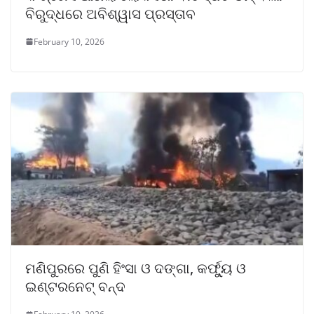
ବିରୁଦ୍ଧରେ ଅବିଶ୍ୱାସ ପ୍ରସ୍ତାବ
February 10, 2026
ମଣିପୁରରେ ପୁଣି ହିଂସା ଓ ଦଙ୍ଗା, କର୍ଫ୍ୟୁ ଓ
ଇଣ୍ଟରନେଟ୍ ବନ୍ଦ