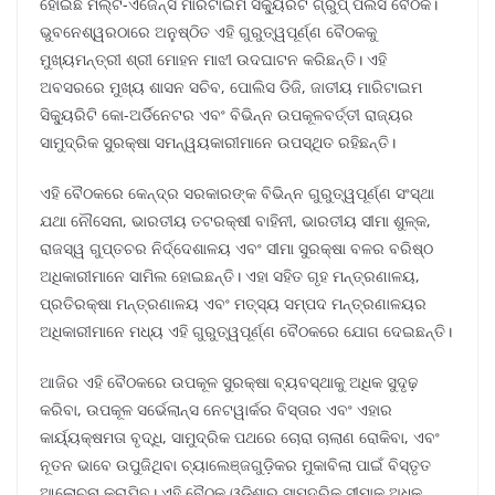
ହୋଇଛି ମଲ୍ଟି-ଏଜେନ୍ସି ମାରିଟାଇମ ସିକ୍ୟୁରିଟି ଗ୍ରୁପ୍ ପଲିସି ବୈଠକ।
ଭୁବନେଶ୍ୱରଠାରେ ଅନୁଷ୍ଠିତ ଏହି ଗୁରୁତ୍ୱପୂର୍ଣ୍ଣ ବୈଠକକୁ
ମୁଖ୍ୟମନ୍ତ୍ରୀ ଶ୍ରୀ ମୋହନ ମାଝୀ ଉଦଘାଟନ କରିଛନ୍ତି। ଏହି
ଅବସରରେ ମୁଖ୍ୟ ଶାସନ ସଚିବ, ପୋଲିସ ଡିଜି, ଜାତୀୟ ମାରିଟାଇମ
ସିକ୍ୟୁରିଟି କୋ-ଅର୍ଡିନେଟର ଏବଂ ବିଭିନ୍ନ ଉପକୂଳବର୍ତ୍ତୀ ରାଜ୍ୟର
ସାମୁଦ୍ରିକ ସୁରକ୍ଷା ସମନ୍ୱୟକାରୀମାନେ ଉପସ୍ଥିତ ରହିଛନ୍ତି।
ଏହି ବୈଠକରେ କେନ୍ଦ୍ର ସରକାରଙ୍କ ବିଭିନ୍ନ ଗୁରୁତ୍ୱପୂର୍ଣ୍ଣ ସଂସ୍ଥା
ଯଥା ନୌସେନା, ଭାରତୀୟ ତଟରକ୍ଷୀ ବାହିନୀ, ଭାରତୀୟ ସୀମା ଶୁଳ୍କ,
ରାଜସ୍ୱ ଗୁପ୍ତଚର ନିର୍ଦ୍ଦେଶାଳୟ ଏବଂ ସୀମା ସୁରକ୍ଷା ବଳର ବରିଷ୍ଠ
ଅଧିକାରୀମାନେ ସାମିଲ ହୋଇଛନ୍ତି। ଏହା ସହିତ ଗୃହ ମନ୍ତ୍ରଣାଳୟ,
ପ୍ରତିରକ୍ଷା ମନ୍ତ୍ରଣାଳୟ ଏବଂ ମତ୍ସ୍ୟ ସମ୍ପଦ ମନ୍ତ୍ରଣାଳୟର
ଅଧିକାରୀମାନେ ମଧ୍ୟ ଏହି ଗୁରୁତ୍ୱପୂର୍ଣ୍ଣ ବୈଠକରେ ଯୋଗ ଦେଇଛନ୍ତି।
ଆଜିର ଏହି ବୈଠକରେ ଉପକୂଳ ସୁରକ୍ଷା ବ୍ୟବସ୍ଥାକୁ ଅଧିକ ସୁଦୃଢ଼
କରିବା, ଉପକୂଳ ସର୍ଭେଲାନ୍ସ ନେଟୱାର୍କର ବିସ୍ତାର ଏବଂ ଏହାର
କାର୍ୟ୍ୟକ୍ଷମତା ବୃଦ୍ଧି, ସାମୁଦ୍ରିକ ପଥରେ ଚୋରା ଚାଲାଣ ରୋକିବା, ଏବଂ
ନୂତନ ଭାବେ ଉପୁଜିଥିବା ଚ୍ୟାଲେଞ୍ଜଗୁଡ଼ିକର ମୁକାବିଲା ପାଇଁ ବିସ୍ତୃତ
ଆଲୋଚନା କରାଯିବ। ଏହି ବୈଠକ ଓଡ଼ିଶାର ସାମୁଦ୍ରିକ ସୀମାକୁ ଅଧିକ