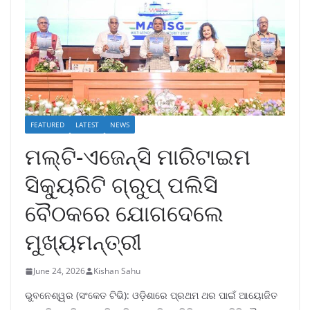
FEATURED
LATEST
NEWS
ମଲ୍ଟି-ଏଜେନ୍ସି ମାରିଟାଇମ
ସିକ୍ୟୁରିଟି ଗ୍ରୁପ୍ ପଲିସି
ବୈଠକରେ ଯୋଗଦେଲେ
ମୁଖ୍ୟମନ୍ତ୍ରୀ
June 24, 2026
Kishan Sahu
ଭୁବନେଶ୍ୱର (ସଂକେତ ଟିଭି): ଓଡ଼ିଶାରେ ପ୍ରଥମ ଥର ପାଇଁ ଆୟୋଜିତ