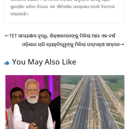
ସୁରକ୍ଷିତ କରିବା ଦିଗରେ ଏକ ଐତିହାସିକ ପଦକ୍ଷେପ ବୋଲି ବିବେଚନା
କରାଯାଉଛି।
TET ସମୟସୀମା ବୃଦ୍ଧି, ଶିକ୍ଷକମାନଙ୍କୁ ମିଳିଲା ଆଉ ଏକ ବର୍ଷ
ଓଡ଼ିଶାର ଚାରି ବ୍ୟକ୍ତିତ୍ୱଙ୍କୁ ମିଳିଲା ପଦ୍ମଶ୍ରୀ ସମ୍ମାନ
You May Also Like