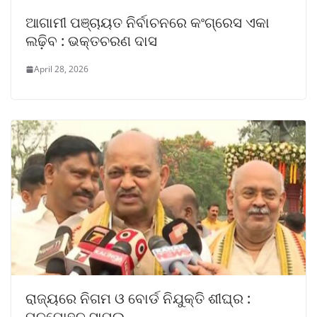
ଆଗାମୀ ପଞ୍ଚାୟତ ନିର୍ବାଚନରେ କଂଗ୍ରେସ ଏକା
ଲଢ଼ିବ : ଭକ୍ତଚରଣ ଦାସ
April 28, 2026
ରାଜ୍ୟରେ ନିଗମ ଓ ବୋର୍ଡ ନିଯୁକ୍ତି ଶୀଘ୍ର :
ମନମୋହନ ସାମଲ