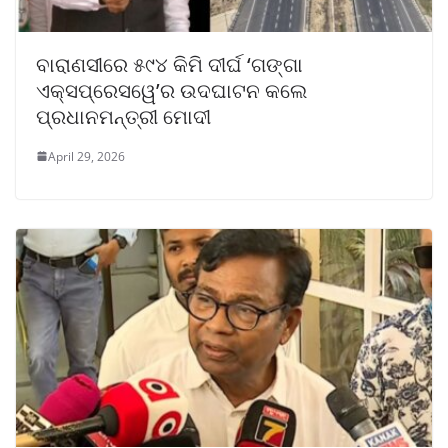
ବାରାଣସୀରେ ୫୯୪ କିମି ଦୀର୍ଘ ‘ଗଙ୍ଗା
ଏକ୍ସପ୍ରେସୱେ’ର ଉଦଘାଟନ କଲେ
ପ୍ରଧାନମନ୍ତ୍ରୀ ମୋଦୀ
April 29, 2026