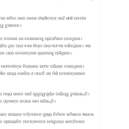
ମନା କରିବା ପରେ ମହେଶ ଦୀକ୍ଷିତଙ୍କ ପାଇଁ ଶୀର୍ଷ ପଦବୀର
ତ୍ୱ ତୁଲାଇବେ।
଼ିବା ବଦଳରେ ସେ ଦେଶସେବାକୁ ପ୍ରାଥମିକତା ଦେଇଥିଲେ।
 ଚାହିଦା ଥିବା ଆଇଏଏସ କିମ୍ବା ଆଇଏଫଏସ ବାଛିନଥିଲେ। ଏହା
ନ ପରେ ତେଲେଙ୍ଗାନା କ୍ୟାଡରକୁ ଆସିଥିଲେ।
 ସେ ମାଓବାଦୀଙ୍କ ବିରୋଧରେ ସଫଳ ଅଭିଯାନ ଚଳାଇଥିଲେ।
ଷିତ ରାଜ୍ୟ ପୋଲିସ ଓ ଆଇବି ସହ ମିଶି ତେଲେଙ୍ଗାନାରେ
ଧ୍ୟ ଭାରତ ପାଇଁ ଗୁରୁତ୍ୱପୂର୍ଣ୍ଣ ଦାୟିତ୍ୱ ତୁଲାଇଛନ୍ତି।
ୀର ପ୍ରସଙ୍ଗ ଉପରେ କାମ କରିଛନ୍ତି।
ଦ ସମୟରେ ବର୍ତ୍ତମାନର ମୁଖ୍ୟ ନିର୍ବାଚନ କମିଶନର ଜ୍ଞାନେଶ
ିସ୍ତାନ ପ୍ରାୟୋଜିତ ଆତଙ୍କବାଦର ମେରୁଦଣ୍ଡ ଭାଙ୍ଗିବାରେ