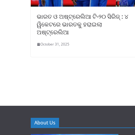
ଭାରତ ଓ ଅଷ୍ଟ୍ରେଲିଆ ଟି-୨୦ ସିରିଜ୍‌ : ୪
ୱିକେଟରେ ଭାରତକୁ ହରାଇଲା
ଅଷ୍ଟ୍ରେଲିଆ
October 31, 2025
About Us