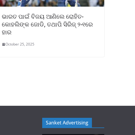
ଭାରତ ପାଇଁ ବିଜୟ ଆଣିଲେ ରୋହିତ-
କୋହଲିଙ୍କ ଜୋଡି, ତଥାପି ସିରିଜ୍ ୨-୧ରେ
ହାର
October 25, 2025
Sanket Advertising