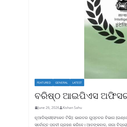
FEATURED
GENERAL
LATEST
ବରିଷ୍ଠ ଆଇପିଏସ ଅଫିସର 
June 26, 2026
Kishan Sahu
ନୂଆଦିଲ୍ଲୀ(ସଂକେତ ଟିଭି): ଭାରତର ଗୁପ୍ତଚର ବିଭାଗ (ଇଣ୍ଟ
ସର୍ବୋଚ୍ଚ ପଦବୀ ଗ୍ରହଣ କରିବେ। ଆତଙ୍କବାଦ, ନାଗା ବିଦ୍ରୋହ