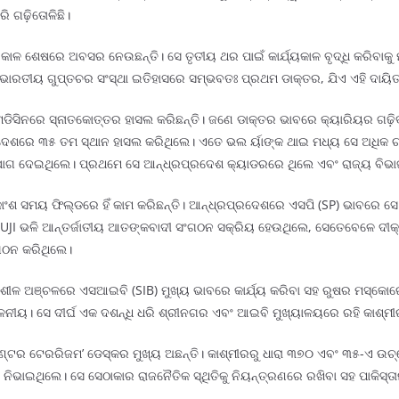
ି ଗଢ଼ିତୋଳିଛି।
ୟକାଳ ଶେଷରେ ଅବସର ନେଉଛନ୍ତି। ସେ ତୃତୀୟ ଥର ପାଇଁ କାର୍ଯ୍ୟକାଳ ବୃଦ୍ଧି କରିବାକୁ 
କ ଭାରତୀୟ ଗୁପ୍ତଚର ସଂସ୍ଥା ଇତିହାସରେ ସମ୍ଭବତଃ ପ୍ରଥମ ଡାକ୍ତର, ଯିଏ ଏହି ଦାୟି
ରୁ ମେଡିସିନରେ ସ୍ନାତକୋତ୍ତର ହାସଲ କରିଛନ୍ତି। ଜଣେ ଡାକ୍ତର ଭାବରେ କ୍ୟାରିୟର ଗଢ
୍ର ଦେଶରେ ୩୫ ତମ ସ୍ଥାନ ହାସଲ କରିଥିଲେ। ଏତେ ଭଲ ର୍ୟାଙ୍କ ଥାଇ ମଧ୍ୟ ସେ ଅଧିକ
ଦେଇଥିଲେ। ପ୍ରଥମେ ସେ ଆନ୍ଧ୍ରପ୍ରଦେଶ କ୍ୟାଡରରେ ଥିଲେ ଏବଂ ରାଜ୍ୟ ବିଭାଜ
ିକାଂଶ ସମୟ ଫିଲ୍ଡରେ ହିଁ କାମ କରିଛନ୍ତି। ଆନ୍ଧ୍ରପ୍ରଦେଶରେ ଏସପି (SP) ଭାବରେ
UJI ଭଳି ଆନ୍ତର୍ଜାତୀୟ ଆତଙ୍କବାଦୀ ସଂଗଠନ ସକ୍ରିୟ ହେଉଥିଲେ, ସେତେବେଳେ ଦୀକ୍
ଗଠନ କରିଥିଲେ।
ନଶୀଳ ଅଞ୍ଚଳରେ ଏସଆଇବି (SIB) ମୁଖ୍ୟ ଭାବରେ କାର୍ଯ୍ୟ କରିବା ସହ ରୁଷର ମସ୍କୋରେ ମ
ୁଳନୀୟ। ସେ ଦୀର୍ଘ ଏକ ଦଶନ୍ଧି ଧରି ଶ୍ରୀନଗର ଏବଂ ଆଇବି ମୁଖ୍ୟାଳୟରେ ରହି କାଶ୍ମ
ଟର ଟେରରିଜମ’ ଡେସ୍କର ମୁଖ୍ୟ ଅଛନ୍ତି। କାଶ୍ମୀରରୁ ଧାରା ୩୭୦ ଏବଂ ୩୫-ଏ ଉଚ୍ଛେ
ମିକା ନିଭାଇଥିଲେ। ସେ ସେଠାକାର ରାଜନୈତିକ ସ୍ଥିତିକୁ ନିୟନ୍ତ୍ରଣରେ ରଖିବା ସହ ପାକ