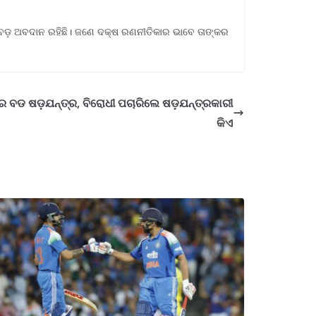
ବଡ଼ ଅବଦାନ ରହିଛି। ଜଣେ ଦକ୍ଷ ରଣନୀତିକାର ଭାବେ ତାଙ୍କର
ରେ ବଡ ଷଡ଼ଯନ୍ତ୍ର, ବିରୋଧୀ ପଚାରିଲେ ଷଡ଼ଯନ୍ତ୍ରକାରୀ
କିଏ