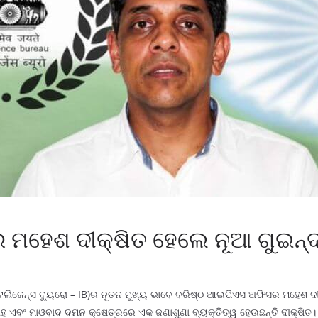
ମହେଶ ଦୀକ୍ଷିତ ହେଲେ ନୂଆ ଗୁଇନ୍ଦ
େଲିଜେନ୍ସ ବ୍ୟୁରୋ – IB)ର ନୂତନ ମୁଖ୍ୟ ଭାବେ ବରିଷ୍ଠ ଆଇପିଏସ ଅଫିସର ମହେଶ ଦୀକ୍
 ଏବଂ ମାଓବାଦ ଦମନ କ୍ଷେତ୍ରରେ ଏକ ଜଣାଶୁଣା ବ୍ୟକ୍ତିତ୍ୱ ହେଉଛନ୍ତି ଦୀକ୍ଷିତ। ତ