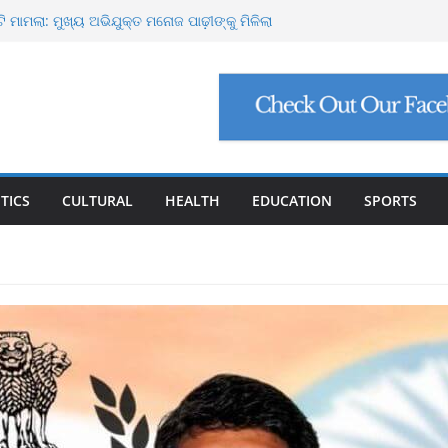
ପୋର୍ଟ ମାଗିଲେ ଉନ୍ନୟନ କମିଶନର, ସଚିବଙ୍କୁ କଠୋର
ଟି ମାମଲା: ମୁଖ୍ୟ ଅଭିଯୁକ୍ତ ମନୋଜ ପାଢ଼ୀଙ୍କୁ ମିଳିଲା
 ନିଯୁକ୍ତି ଠକେଇ, ମୁଖ୍ୟ ପ୍ରଶାସକଙ୍କ ଦସ୍ତଖତ ଜାଲ୍
 ପେଟ୍ରୋଲ, ସୁପ୍ରିମକୋର୍ଟଙ୍କ ବଡ଼ ନିର୍ଦ୍ଦେଶ
ାଙ୍କୁ ୮ ଗ୍ରାମ ସୁନା-ଶାଢ଼ୀ, ଏଆଇ ପ୍ରଶିକ୍ଷଣ ପାଇଁ ୫
ଷଣା
TICS
CULTURAL
HEALTH
EDUCATION
SPORTS