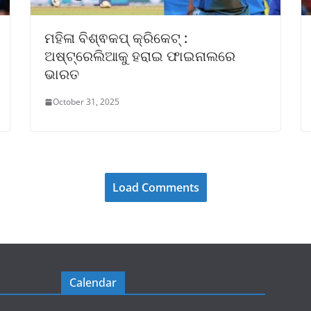
ମହିଳା ବିଶ୍ଵକପ୍ କ୍ରିକେଟ୍ :
ଅଷ୍ଟ୍ରେଲିଆକୁ ହରାଇ ଫାଇନାଲରେ
ଭାରତ
October 31, 2025
Load Comments
Calendar