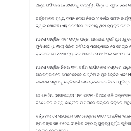
ଅନ୍ୟ ଅଫିସରମାନଙ୍କଠାରୁ ସମ୍ପୂର୍ଣ୍ଣ ଭିନ୍ନ ଓ ସ୍ୱତନ୍ତ୍ର କର
ବର୍ତ୍ତମାନର ମୁଖ୍ୟ ତପନ ଡେକା ନିଜର ୪ ବର୍ଷର ସଫଳ କାର୍ଯ୍
ଦ୍ୱାର ଖୋଲିଛି। ଏହି ପଦବୀରେ ଆସିବାକୁ ଥିବା ବ୍ୟକ୍ତି ଜଣ
ମହେଶ ଦୀକ୍ଷିତ ଏବଂ ତାଙ୍କ ପତ୍ନୀ ରାଜଶ୍ରୀ, ଦୁହେଁ ପୁଣେ
ୟୁପିଏସସି (UPSC) ସିଭିଲ ସର୍ଭିସେସ୍ ପରୀକ୍ଷାରେ ସେ ସମଗ
ବଦଳରେ ସେ ୧୯୯୩ ବ୍ୟାଚର ଆଇପିଏସ ଅଫିସର ଭାବରେ ଯୋଗ 
ମହେଶ ଦୀକ୍ଷିତ ନିଜର ୩୩ ବର୍ଷର କାର୍ଯ୍ୟକାଳ ମଧ୍ୟରେ ଅଧ
ହାଇଦ୍ରାବାଦରେ ଯେତେବେଳେ ଇଣ୍ଡିଆନ ମୁଜାହିଦ୍ଦିନ ଏବଂ H
ଭାରତର ସବୁଠାରୁ ଶକ୍ତିଶାଳୀ କାଉଣ୍ଟର-ଟେରରିଜମ ୟୁନିଟ୍ 
ସେ କୋହିମା (ନାଗାଲାଣ୍ଡ) ଏବଂ ପାଟନା (ବିହାର) ଭଳି ସମ୍ବେଦ
ବିଶେଷକରି ଜାମ୍ମୁ-କାଶ୍ମୀର ମାମଲାରେ ତାଙ୍କର ଦକ୍ଷତା ଅତ
ବର୍ତ୍ତମାନ ସେ ସ୍ପେଶାଲ ଡାଇରେକ୍ଟର ଭାବେ ଆଇବିର ‘କାଉଣ୍
କୁମାରଙ୍କ ସହ ମହେଶ ଦୀକ୍ଷିତ ସବୁଠାରୁ ଗୁରୁତ୍ୱପୂର୍ଣ୍ଣ ଭୂ
ସହାୟକ ହୋଇଥିଲେ।