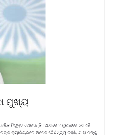
ା ମୁଖ୍ୟ
ଷିତ ନିଯୁକ୍ତ ହୋଇଛନ୍ତି। ଆସନ୍ତା ୧ ଜୁଲାଇରେ ସେ ଏହି
ାଙ୍କ କ୍ୟାରିୟରରେ ଅନେକ ବୈଶିଷ୍ଟ୍ୟ ରହିଛି, ଯାହା ତାଙ୍କୁ