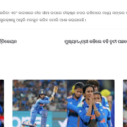
 କରିବା ଏବଂ ଲଦାଖରେ ଚୀନ ସୀମା ଉପରେ ତୀକ୍ଷ୍ଣ ନଜର ରଖିବାରେ ମଧ୍ୟ ତାଙ୍କର 
ୁରକ୍ଷାକୁ ଆହୁରି ମଜଭୁତ କରିବ ବୋଲି ଆଶା କରାଯାଉଛି।
ତ୍ତିକେୟନ
ମୁଖ୍ୟମନ୍ତ୍ରୀ କହିଲେ ବହି ତୃଟୀ ପଛ